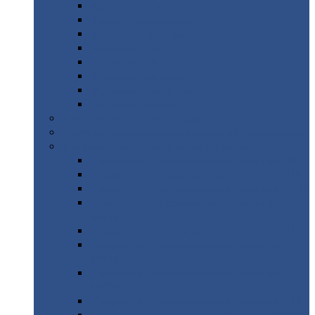
Дорожные
плиты
Каналы
непроходные
Ленточный
фундамент
Лифтовые
шахты
Перемычки
бетонные
Аэродромные
плиты
Фундаментные
блоки
Тепловые
камеры
Авиатехприемка
(РТ приемка)
Арочное
укрытие для конвейеров из профнастила
Профнастил
с нестандартной шириной
Профнастил
с нестандартной шириной С8
Профнастил
с нестандартной шириной С10
Профнастил
с нестандартной шириной СС10
Профнастил
с нестандартной шириной
МП10
Профнастил
с нестандартной шириной С15
Профнастил
с нестандартной шириной
МП18
Профнастил
с нестандартной шириной
МП20
Профнастил
с нестандартной шириной С18