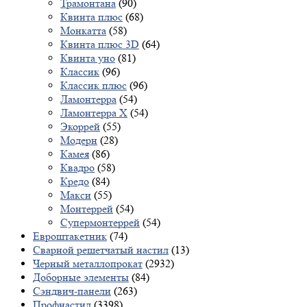
Трамонтана
(90)
Квинта плюс
(68)
Монкатта
(58)
Квинта плюс 3D
(64)
Квинта уно
(81)
Классик
(96)
Классик плюс
(96)
Ламонтерра
(54)
Ламонтерра X
(54)
Экоррей
(55)
Модерн
(28)
Камея
(86)
Квадро
(58)
Кредо
(84)
Макси
(55)
Монтеррей
(54)
Супермонтеррей
(54)
Евроштакетник
(74)
Сварной решетчатый настил
(13)
Черный металлопрокат
(2932)
Доборные элементы
(84)
Сэндвич-панели
(263)
Профнастил
(3398)