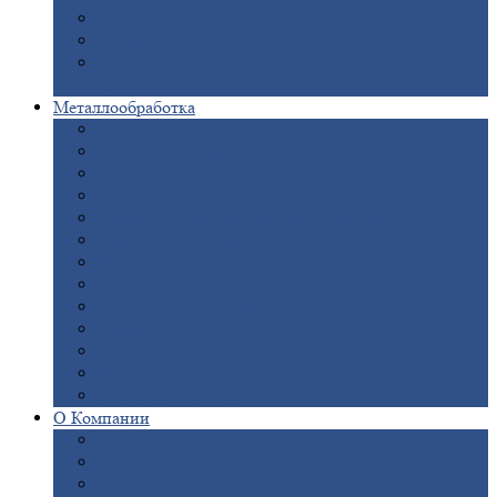
Опоры
ЛЭП
Дымовые
трубы
Закладные
детали для железобетонных
конструкций
Металлообработка
Анодировка
Горячее
цинкование
Лазерная
резка
Правка
плоского металлопроката
Продольно-поперечная
резка рулонов
Порошковая
покраска
Размотка
арматуры
Рубка
металла гильотиной
Резка
газом и плазмой
Сварочно-сборочные
работы
Токарная
обработка
Фрезерование
металла
Шлифовка
металла
О
Компании
Сертификаты
Новости
Вакансии