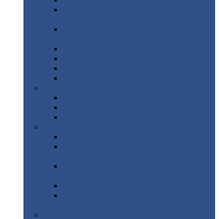
Профнастил
с нестандартной шириной С21
Профнастил
с нестандартной шириной
МП35
Профнастил
с нестандартной шириной
НС35
Профнастил
с нестандартной шириной С44
Профнастил
с нестандартной шириной Н60
Профнастил
с нестандартной шириной Н75
Профнастил
с нестандартной шириной Н114
Профнастил
Профнастил
для крыши
Профнастил
окрашенный
Профнастил
оцинкованный
Сэндвич-панели
Нестандартные
сэндвич панели
С
минераловатным утеплителем (
кровельные )
С
утеплителем из пенополистерола (
кровельные )
С
минераловатным утеплителем ( стеновые )
С
утеплителем из пенополистерола (
стеновые )
Металлочерепица