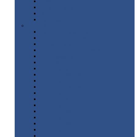
Труба
стальная
Уголок
стальной
Швеллер
Шестигранник
Листовой
прокат
Просечно-вытяжной
лист / ПВЛ
Лист
холоднокатаный
Лист
оцинкованный
Лист
горячекатаный Ст09Г2С
Лист
горячекатаный Ст3
Лист
рифленый: чечевицы
Лист
сталь 10Г2ФБЮ
Лист
сталь 10ХСНД
Лист
сталь 10ХСНД-12
Лист
сталь 12Х1МФ
Лист
сталь 12ХМ
Лист
сталь 16ГС
Лист
сталь 20
Лист
сталь 20К
Лист
сталь 20ЮЧ
Лист
сталь 20Х
Лист
сталь 22К
Лист
сталь 45