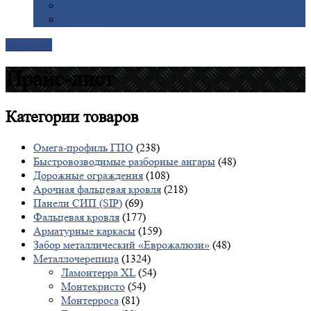
Галерея
Доставка
Контакты
Прайс-лист
Категории
товаров
Омега-профиль ГПО
(238)
Быстровозводимые разборные ангары
(48)
Дорожные ограждения
(108)
Арочная фальцевая кровля
(218)
Панели СИП (SIP)
(69)
Фальцевая кровля
(177)
Арматурные каркасы
(159)
Забор металлический «Еврожалюзи»
(48)
Металлочерепица
(1324)
Ламонтерра XL
(54)
Монтекристо
(54)
Монтерроса
(81)