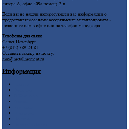
литера А, офис 509а помещ. 2-н
Если вы не нашли интересующей вас информации о
предоставляемом нами ассортименте металлопроката -
позвоните нам в офис или на телефон менеджера.
Телефоны для связи
Санкт-Петербург:
+7 (812) 389-23-81
Оставить заявку на почту:
mm@metallmoment.ru
Информация
Главная
Вакансии
О
Компании
Заводы
Контакты
Прайс-лист
Новости
Личный
кабинет