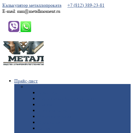
Калькулятор металлопроката
+7 (812) 389-23-81
E-mail: mm@metallmoment.ru
Прайс-лист
Черный
металлопрокат
Арматура
Двутавровая
балка (двутавр)
Квадрат
Круг
стальной
Полоса
стальная
Проволока
Сетка