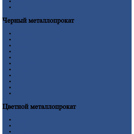
Оформление
заказа
Оплата
Черный
металлопрокат
Арматура
Двутавровая
балка (двутавр)
Квадрат
Круг
стальной
Лист
Проволока
Рельсы
Сетка
Труба
Шестигранник
Калькулятор
Цветной
металлопрокат
Алюминий
Бронза
Вольфрам