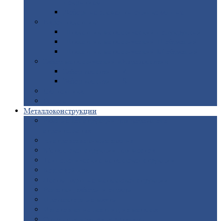
покрытием
Доборные
элементы оцинкованные
Евроштакетник
Штакетник
металлический полукруглый
Штакетник
металлический П-образный
Штакетник
металлический М-образный
Забор
металлический «Еврожалюзи»
Забор
жалюзи — Z
Забор
жалюзи — S
Сантехника
Рельсы
Металлоконструкции
Рамные
конструкции для дорожного
строительства
Быстровозводимые
здания
Металлоконструкции
для мостов
Технологические
металлоконструкции
Козловой
кран
Нестандартные
металлоконструкции
Решетки,
заборы и ограды
Прожекторные
мачты
Изготовление
лестниц из металла
Открытые
крановые эстакады