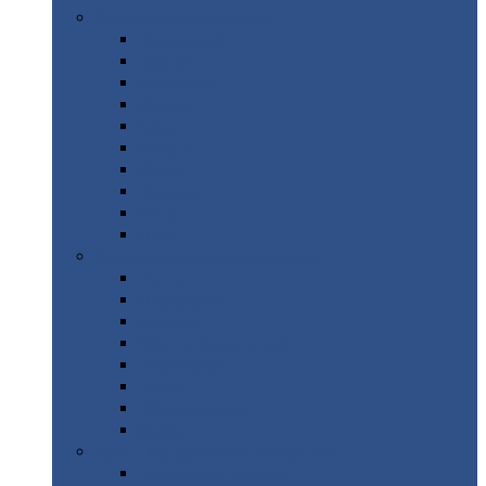
Цветной
металлопрокат
Алюминий
Бронза
Вольфрам
Латунь
Медь
Никель
Олово
Свинец
Титан
Цинк
Нержавеющий
металлопрокат
Лента
Проволока
Квадрат
Круг
нержавеющий
Лист/рулон
Труба
Шестигранник
Диски
ЖБИ
/ Железобетонные изделия
Бордюрный
камень