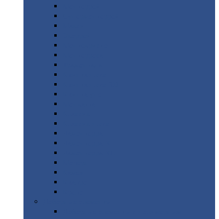
Монтеррей
Супермонтеррей
Макси
Экоррей
Монтекристо
Монтерроса
Трамонтана
Квинта
плюс
Квинта
плюс 3D
Квинта
уно
Монкатта
Классик
Классик
плюс
Ламонтерра
Ламонтерра
X
Ламонтерра
XL
Модерн
Камея
Квадро
Кредо
Доборные
элементы
Доборные
элементы с полимерным