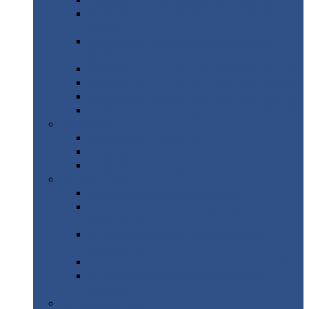
Профнастил
с нестандартной шириной С21
Профнастил
с нестандартной шириной
МП35
Профнастил
с нестандартной шириной
НС35
Профнастил
с нестандартной шириной С44
Профнастил
с нестандартной шириной Н60
Профнастил
с нестандартной шириной Н75
Профнастил
с нестандартной шириной Н114
Профнастил
Профнастил
для крыши
Профнастил
окрашенный
Профнастил
оцинкованный
Сэндвич-панели
Нестандартные
сэндвич панели
С
минераловатным утеплителем (
кровельные )
С
утеплителем из пенополистерола (
кровельные )
С
минераловатным утеплителем ( стеновые )
С
утеплителем из пенополистерола (
стеновые )
Металлочерепица