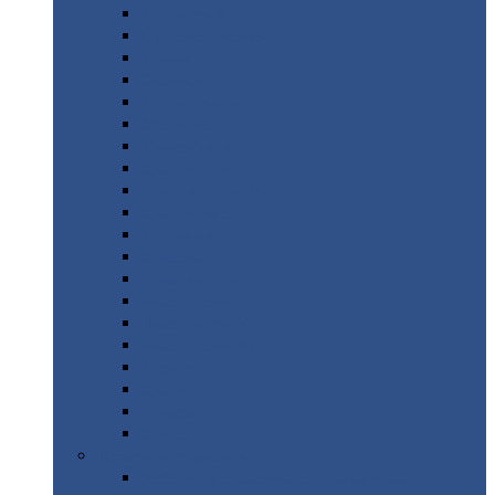
Монтеррей
Супермонтеррей
Макси
Экоррей
Монтекристо
Монтерроса
Трамонтана
Квинта
плюс
Квинта
плюс 3D
Квинта
уно
Монкатта
Классик
Классик
плюс
Ламонтерра
Ламонтерра
X
Ламонтерра
XL
Модерн
Камея
Квадро
Кредо
Доборные
элементы
Доборные
элементы с полимерным