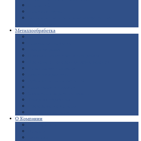
Опоры
ЛЭП
Дымовые
трубы
Закладные
детали для железобетонных
конструкций
Металлообработка
Анодировка
Горячее
цинкование
Лазерная
резка
Правка
плоского металлопроката
Продольно-поперечная
резка рулонов
Порошковая
покраска
Размотка
арматуры
Рубка
металла гильотиной
Резка
газом и плазмой
Сварочно-сборочные
работы
Токарная
обработка
Фрезерование
металла
Шлифовка
металла
О
Компании
Сертификаты
Новости
Вакансии