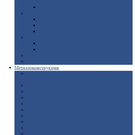
покрытием
Доборные
элементы оцинкованные
Евроштакетник
Штакетник
металлический полукруглый
Штакетник
металлический П-образный
Штакетник
металлический М-образный
Забор
металлический «Еврожалюзи»
Забор
жалюзи — Z
Забор
жалюзи — S
Сантехника
Рельсы
Металлоконструкции
Рамные
конструкции для дорожного
строительства
Быстровозводимые
здания
Металлоконструкции
для мостов
Технологические
металлоконструкции
Козловой
кран
Нестандартные
металлоконструкции
Решетки,
заборы и ограды
Прожекторные
мачты
Изготовление
лестниц из металла
Открытые
крановые эстакады