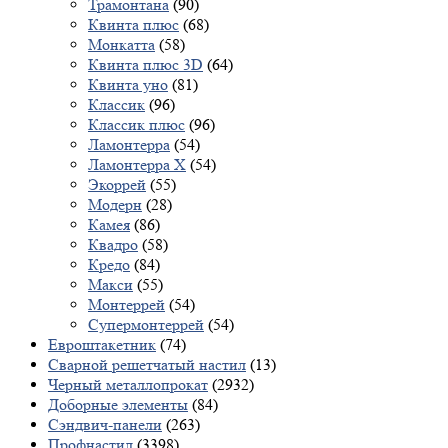
Трамонтана
(90)
Квинта плюс
(68)
Монкатта
(58)
Квинта плюс 3D
(64)
Квинта уно
(81)
Классик
(96)
Классик плюс
(96)
Ламонтерра
(54)
Ламонтерра X
(54)
Экоррей
(55)
Модерн
(28)
Камея
(86)
Квадро
(58)
Кредо
(84)
Макси
(55)
Монтеррей
(54)
Супермонтеррей
(54)
Евроштакетник
(74)
Сварной решетчатый настил
(13)
Черный металлопрокат
(2932)
Доборные элементы
(84)
Сэндвич-панели
(263)
Профнастил
(3398)