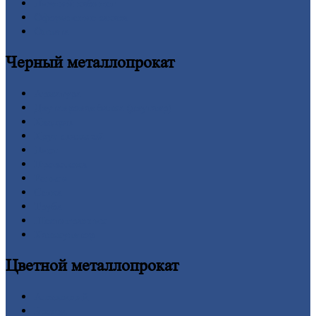
Личный
кабинет
Оформление
заказа
Оплата
Черный
металлопрокат
Арматура
Двутавровая
балка (двутавр)
Квадрат
Круг
стальной
Лист
Проволока
Рельсы
Сетка
Труба
Шестигранник
Калькулятор
Цветной
металлопрокат
Алюминий
Бронза