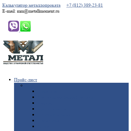
Калькулятор металлопроката
+7 (812) 389-23-81
E-mail: mm@metallmoment.ru
Прайс-лист
Черный
металлопрокат
Арматура
Двутавровая
балка (двутавр)
Квадрат
Круг
стальной
Полоса
стальная
Проволока
Сетка