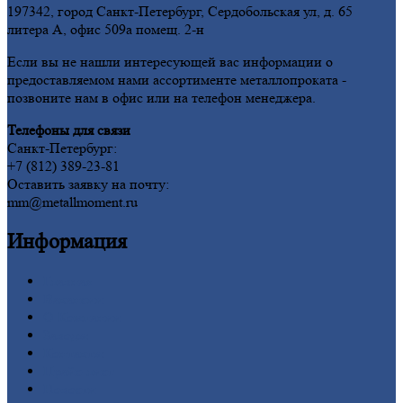
197342, город Санкт-Петербург, Сердобольская ул, д. 65
литера А, офис 509а помещ. 2-н
Если вы не нашли интересующей вас информации о
предоставляемом нами ассортименте металлопроката -
позвоните нам в офис или на телефон менеджера.
Телефоны для связи
Санкт-Петербург:
+7 (812) 389-23-81
Оставить заявку на почту:
mm@metallmoment.ru
Информация
Главная
Вакансии
О
Компании
Заводы
Контакты
Прайс-лист
Новости