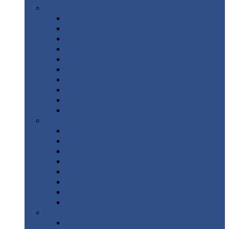
Цветной
металлопрокат
Алюминий
Бронза
Вольфрам
Латунь
Медь
Никель
Олово
Свинец
Титан
Цинк
Нержавеющий
металлопрокат
Лента
Проволока
Квадрат
Круг
нержавеющий
Лист/рулон
Труба
Шестигранник
Диски
ЖБИ
/ Железобетонные изделия
Бордюрный
камень