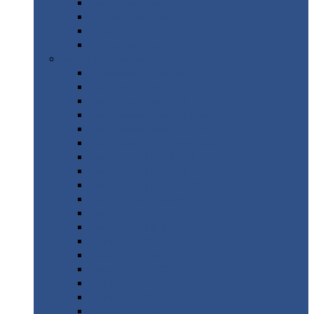
Труба
стальная
Уголок
стальной
Швеллер
Шестигранник
Листовой
прокат
Просечно-вытяжной
лист / ПВЛ
Лист
холоднокатаный
Лист
оцинкованный
Лист
горячекатаный Ст09Г2С
Лист
горячекатаный Ст3
Лист
рифленый: чечевицы
Лист
сталь 10Г2ФБЮ
Лист
сталь 10ХСНД
Лист
сталь 10ХСНД-12
Лист
сталь 12Х1МФ
Лист
сталь 12ХМ
Лист
сталь 16ГС
Лист
сталь 20
Лист
сталь 20К
Лист
сталь 20ЮЧ
Лист
сталь 20Х
Лист
сталь 22К
Лист
сталь 45