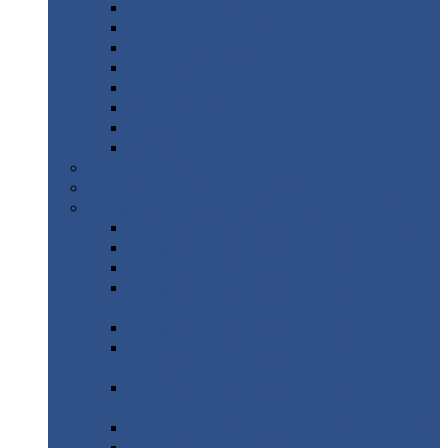
Дорожные
плиты
Каналы
непроходные
Ленточный
фундамент
Лифтовые
шахты
Перемычки
бетонные
Аэродромные
плиты
Фундаментные
блоки
Тепловые
камеры
Авиатехприемка
(РТ приемка)
Арочное
укрытие для конвейеров из профнастила
Профнастил
с нестандартной шириной
Профнастил
с нестандартной шириной С8
Профнастил
с нестандартной шириной С10
Профнастил
с нестандартной шириной СС10
Профнастил
с нестандартной шириной
МП10
Профнастил
с нестандартной шириной С15
Профнастил
с нестандартной шириной
МП18
Профнастил
с нестандартной шириной
МП20
Профнастил
с нестандартной шириной С18