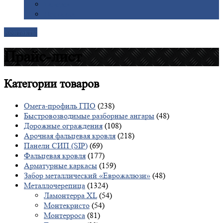
Галерея
Доставка
Контакты
Прайс-лист
Категории
товаров
Омега-профиль ГПО
(238)
Быстровозводимые разборные ангары
(48)
Дорожные ограждения
(108)
Арочная фальцевая кровля
(218)
Панели СИП (SIP)
(69)
Фальцевая кровля
(177)
Арматурные каркасы
(159)
Забор металлический «Еврожалюзи»
(48)
Металлочерепица
(1324)
Ламонтерра XL
(54)
Монтекристо
(54)
Монтерроса
(81)