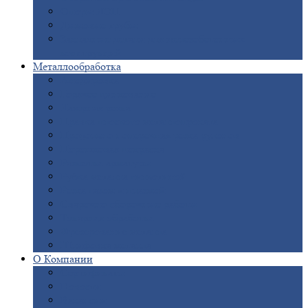
Опоры
ЛЭП
Дымовые
трубы
Закладные
детали для железобетонных
конструкций
Металлообработка
Анодировка
Горячее
цинкование
Лазерная
резка
Правка
плоского металлопроката
Продольно-поперечная
резка рулонов
Порошковая
покраска
Размотка
арматуры
Рубка
металла гильотиной
Резка
газом и плазмой
Сварочно-сборочные
работы
Токарная
обработка
Фрезерование
металла
Шлифовка
металла
О
Компании
Сертификаты
Новости
Вакансии