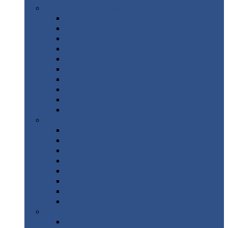
Цветной
металлопрокат
Алюминий
Бронза
Вольфрам
Латунь
Медь
Никель
Олово
Свинец
Титан
Цинк
Нержавеющий
металлопрокат
Лента
Проволока
Квадрат
Круг
нержавеющий
Лист/рулон
Труба
Шестигранник
Диски
ЖБИ
/ Железобетонные изделия
Бордюрный
камень