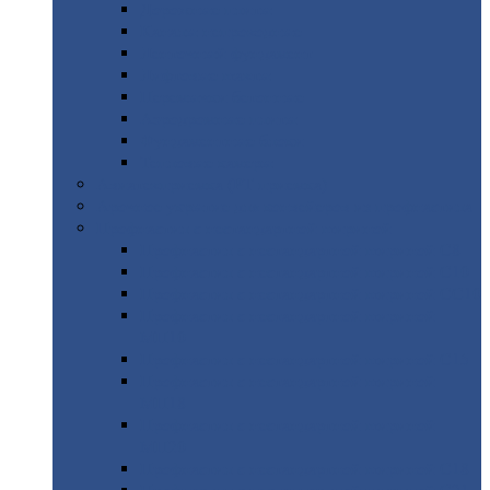
Дорожные
плиты
Каналы
непроходные
Ленточный
фундамент
Лифтовые
шахты
Перемычки
бетонные
Аэродромные
плиты
Фундаментные
блоки
Тепловые
камеры
Авиатехприемка
(РТ приемка)
Арочное
укрытие для конвейеров из профнастила
Профнастил
с нестандартной шириной
Профнастил
с нестандартной шириной С8
Профнастил
с нестандартной шириной С10
Профнастил
с нестандартной шириной СС10
Профнастил
с нестандартной шириной
МП10
Профнастил
с нестандартной шириной С15
Профнастил
с нестандартной шириной
МП18
Профнастил
с нестандартной шириной
МП20
Профнастил
с нестандартной шириной С18