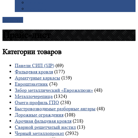
Галерея
Доставка
Контакты
Прайс-лист
Категории
товаров
Панели СИП (SIP)
(69)
Фальцевая кровля
(177)
Арматурные каркасы
(159)
Евроштакетник
(74)
Забор металлический «Еврожалюзи»
(48)
Металлочерепица
(1324)
Омега-профиль ГПО
(238)
Быстровозводимые разборные ангары
(48)
Дорожные ограждения
(108)
Арочная фальцевая кровля
(218)
Сварной решетчатый настил
(13)
Черный металлопрокат
(2932)