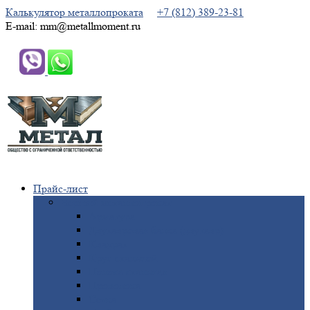
Калькулятор металлопроката
+7 (812) 389-23-81
E-mail: mm@metallmoment.ru
Прайс-лист
Черный
металлопрокат
Арматура
Двутавровая
балка (двутавр)
Квадрат
Круг
стальной
Полоса
стальная
Проволока
Сетка