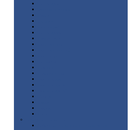
Монтеррей
Супермонтеррей
Макси
Экоррей
Монтекристо
Монтерроса
Трамонтана
Квинта
плюс
Квинта
плюс 3D
Квинта
уно
Монкатта
Классик
Классик
плюс
Ламонтерра
Ламонтерра
X
Ламонтерра
XL
Модерн
Камея
Квадро
Кредо
Доборные
элементы
Доборные
элементы с полимерным