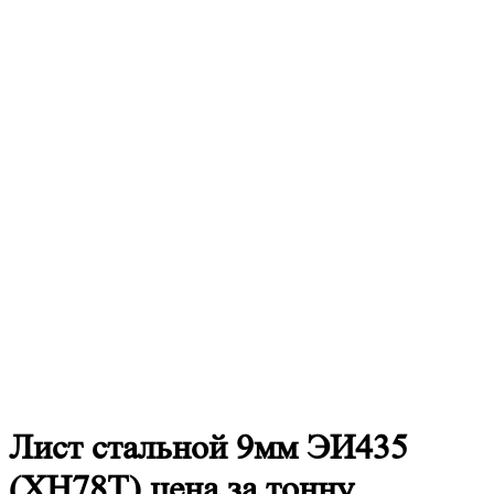
Лист
стальной 9мм ЭИ435
(ХН78Т) цена за тонну