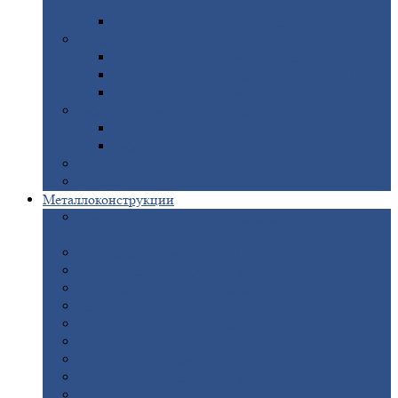
покрытием
Доборные
элементы оцинкованные
Евроштакетник
Штакетник
металлический полукруглый
Штакетник
металлический П-образный
Штакетник
металлический М-образный
Забор
металлический «Еврожалюзи»
Забор
жалюзи — Z
Забор
жалюзи — S
Сантехника
Рельсы
Металлоконструкции
Рамные
конструкции для дорожного
строительства
Быстровозводимые
здания
Металлоконструкции
для мостов
Технологические
металлоконструкции
Козловой
кран
Нестандартные
металлоконструкции
Решетки,
заборы и ограды
Прожекторные
мачты
Изготовление
лестниц из металла
Открытые
крановые эстакады