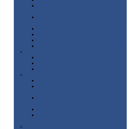
Профнастил
с нестандартной шириной С21
Профнастил
с нестандартной шириной
МП35
Профнастил
с нестандартной шириной
НС35
Профнастил
с нестандартной шириной С44
Профнастил
с нестандартной шириной Н60
Профнастил
с нестандартной шириной Н75
Профнастил
с нестандартной шириной Н114
Профнастил
Профнастил
для крыши
Профнастил
окрашенный
Профнастил
оцинкованный
Сэндвич-панели
Нестандартные
сэндвич панели
С
минераловатным утеплителем (
кровельные )
С
утеплителем из пенополистерола (
кровельные )
С
минераловатным утеплителем ( стеновые )
С
утеплителем из пенополистерола (
стеновые )
Металлочерепица