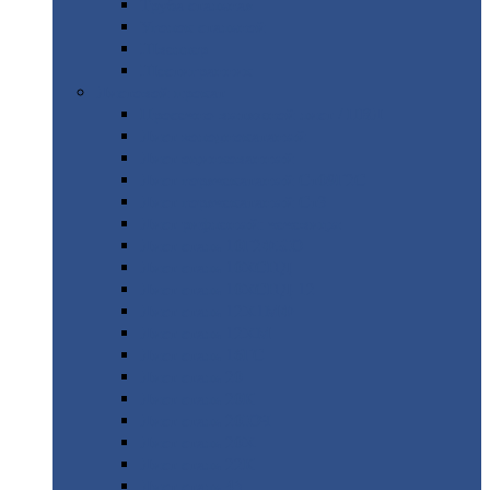
Труба
стальная
Уголок
стальной
Швеллер
Шестигранник
Листовой
прокат
Просечно-вытяжной
лист / ПВЛ
Лист
холоднокатаный
Лист
оцинкованный
Лист
горячекатаный Ст09Г2С
Лист
горячекатаный Ст3
Лист
рифленый: чечевицы
Лист
сталь 10Г2ФБЮ
Лист
сталь 10ХСНД
Лист
сталь 10ХСНД-12
Лист
сталь 12Х1МФ
Лист
сталь 12ХМ
Лист
сталь 16ГС
Лист
сталь 20
Лист
сталь 20К
Лист
сталь 20ЮЧ
Лист
сталь 20Х
Лист
сталь 22К
Лист
сталь 45