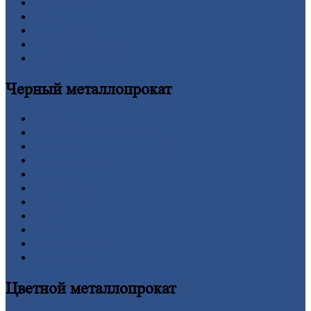
Прайс-лист
Новости
Личный
кабинет
Оформление
заказа
Оплата
Черный
металлопрокат
Арматура
Двутавровая
балка (двутавр)
Квадрат
Круг
стальной
Лист
Проволока
Рельсы
Сетка
Труба
Шестигранник
Калькулятор
Цветной
металлопрокат