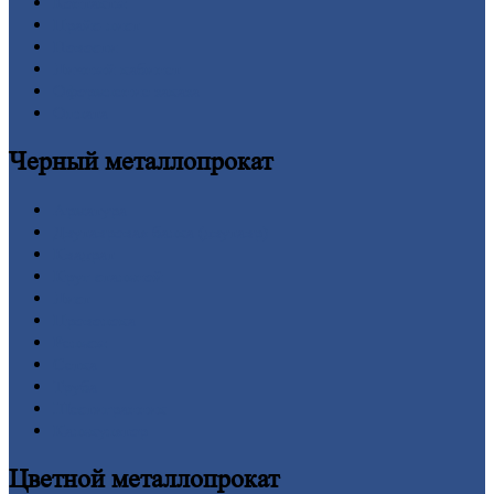
Контакты
Прайс-лист
Новости
Личный
кабинет
Оформление
заказа
Оплата
Черный
металлопрокат
Арматура
Двутавровая
балка (двутавр)
Квадрат
Круг
стальной
Лист
Проволока
Рельсы
Сетка
Труба
Шестигранник
Калькулятор
Цветной
металлопрокат