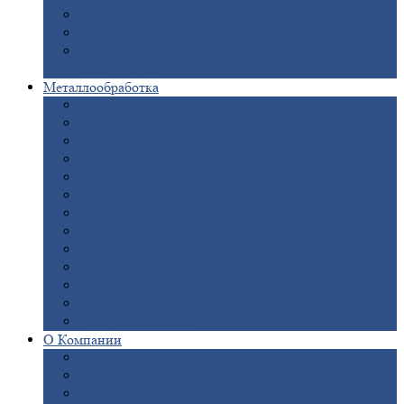
Опоры
ЛЭП
Дымовые
трубы
Закладные
детали для железобетонных
конструкций
Металлообработка
Анодировка
Горячее
цинкование
Лазерная
резка
Правка
плоского металлопроката
Продольно-поперечная
резка рулонов
Порошковая
покраска
Размотка
арматуры
Рубка
металла гильотиной
Резка
газом и плазмой
Сварочно-сборочные
работы
Токарная
обработка
Фрезерование
металла
Шлифовка
металла
О
Компании
Сертификаты
Новости
Вакансии