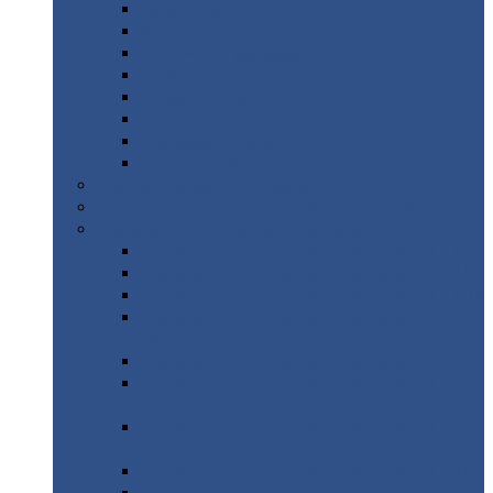
Дорожные
плиты
Каналы
непроходные
Ленточный
фундамент
Лифтовые
шахты
Перемычки
бетонные
Аэродромные
плиты
Фундаментные
блоки
Тепловые
камеры
Авиатехприемка
(РТ приемка)
Арочное
укрытие для конвейеров из профнастила
Профнастил
с нестандартной шириной
Профнастил
с нестандартной шириной С8
Профнастил
с нестандартной шириной С10
Профнастил
с нестандартной шириной СС10
Профнастил
с нестандартной шириной
МП10
Профнастил
с нестандартной шириной С15
Профнастил
с нестандартной шириной
МП18
Профнастил
с нестандартной шириной
МП20
Профнастил
с нестандартной шириной С18