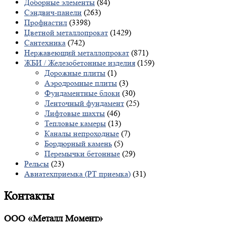
Доборные элементы
(84)
Сэндвич-панели
(263)
Профнастил
(3398)
Цветной металлопрокат
(1429)
Сантехника
(742)
Нержавеющий металлопрокат
(871)
ЖБИ / Железобетонные изделия
(159)
Дорожные плиты
(1)
Аэродромные плиты
(3)
Фундаментные блоки
(30)
Ленточный фундамент
(25)
Лифтовые шахты
(46)
Тепловые камеры
(13)
Каналы непроходные
(7)
Бордюрный камень
(5)
Перемычки бетонные
(29)
Рельсы
(23)
Авиатехприемка (РТ приемка)
(31)
Контакты
ООО «Металл Момент»