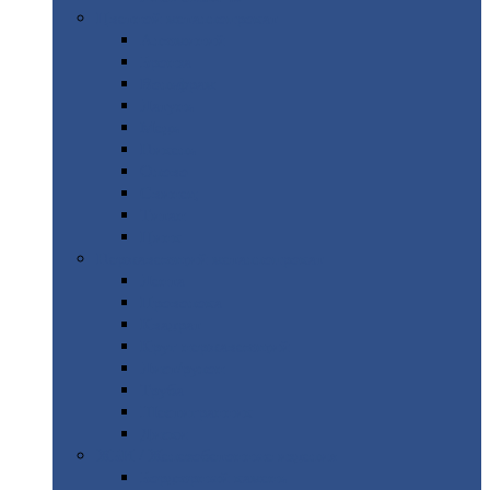
Цветной
металлопрокат
Алюминий
Бронза
Вольфрам
Латунь
Медь
Никель
Олово
Свинец
Титан
Цинк
Нержавеющий
металлопрокат
Лента
Проволока
Квадрат
Круг
нержавеющий
Лист/рулон
Труба
Шестигранник
Диски
ЖБИ
/ Железобетонные изделия
Бордюрный
камень