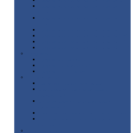
Профнастил
с нестандартной шириной С21
Профнастил
с нестандартной шириной
МП35
Профнастил
с нестандартной шириной
НС35
Профнастил
с нестандартной шириной С44
Профнастил
с нестандартной шириной Н60
Профнастил
с нестандартной шириной Н75
Профнастил
с нестандартной шириной Н114
Профнастил
Профнастил
для крыши
Профнастил
окрашенный
Профнастил
оцинкованный
Сэндвич-панели
Нестандартные
сэндвич панели
С
минераловатным утеплителем (
кровельные )
С
утеплителем из пенополистерола (
кровельные )
С
минераловатным утеплителем ( стеновые )
С
утеплителем из пенополистерола (
стеновые )
Металлочерепица