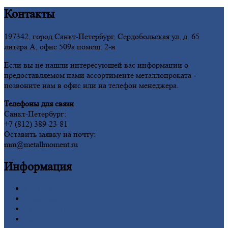
Контакты
197342, город Санкт-Петербург, Сердобольская ул, д. 65
литера А, офис 509а помещ. 2-н
Если вы не нашли интересующей вас информации о
предоставляемом нами ассортименте металлопроката -
позвоните нам в офис или на телефон менеджера.
Телефоны для связи
Санкт-Петербург:
+7 (812) 389-23-81
Оставить заявку на почту:
mm@metallmoment.ru
Информация
Главная
Вакансии
О
Компании
Заводы