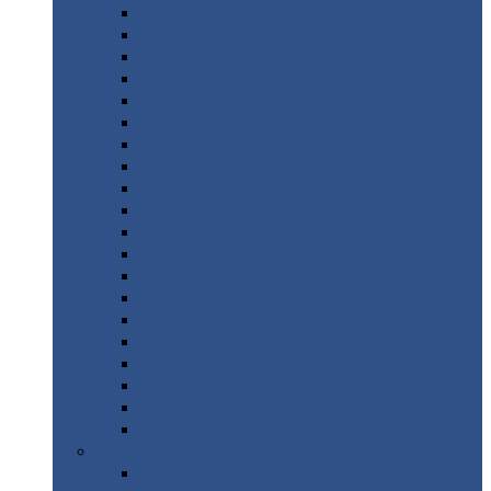
Монтеррей
Супермонтеррей
Макси
Экоррей
Монтекристо
Монтерроса
Трамонтана
Квинта
плюс
Квинта
плюс 3D
Квинта
уно
Монкатта
Классик
Классик
плюс
Ламонтерра
Ламонтерра
X
Ламонтерра
XL
Модерн
Камея
Квадро
Кредо
Доборные
элементы
Доборные
элементы с полимерным