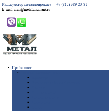
Калькулятор металлопроката
+7 (812) 389-23-81
E-mail: mm@metallmoment.ru
Прайс-лист
Черный
металлопрокат
Арматура
Двутавровая
балка (двутавр)
Квадрат
Круг
стальной
Полоса
стальная
Проволока
Сетка