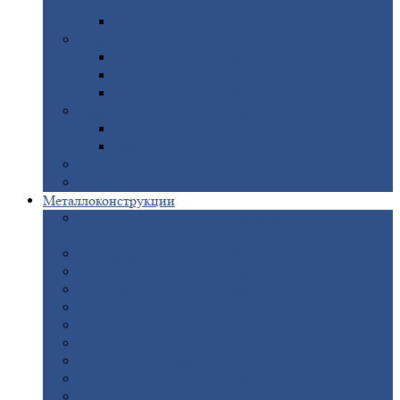
покрытием
Доборные
элементы оцинкованные
Евроштакетник
Штакетник
металлический полукруглый
Штакетник
металлический П-образный
Штакетник
металлический М-образный
Забор
металлический «Еврожалюзи»
Забор
жалюзи — Z
Забор
жалюзи — S
Сантехника
Рельсы
Металлоконструкции
Рамные
конструкции для дорожного
строительства
Быстровозводимые
здания
Металлоконструкции
для мостов
Технологические
металлоконструкции
Козловой
кран
Нестандартные
металлоконструкции
Решетки,
заборы и ограды
Прожекторные
мачты
Изготовление
лестниц из металла
Открытые
крановые эстакады