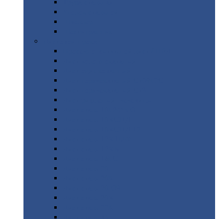
Труба
стальная
Уголок
стальной
Швеллер
Шестигранник
Листовой
прокат
Просечно-вытяжной
лист / ПВЛ
Лист
холоднокатаный
Лист
оцинкованный
Лист
горячекатаный Ст09Г2С
Лист
горячекатаный Ст3
Лист
рифленый: чечевицы
Лист
сталь 10Г2ФБЮ
Лист
сталь 10ХСНД
Лист
сталь 10ХСНД-12
Лист
сталь 12Х1МФ
Лист
сталь 12ХМ
Лист
сталь 16ГС
Лист
сталь 20
Лист
сталь 20К
Лист
сталь 20ЮЧ
Лист
сталь 20Х
Лист
сталь 22К
Лист
сталь 45