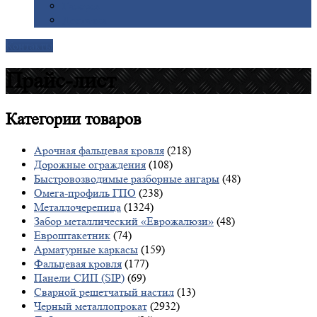
Галерея
Доставка
Контакты
Прайс-лист
Категории
товаров
Арочная фальцевая кровля
(218)
Дорожные ограждения
(108)
Быстровозводимые разборные ангары
(48)
Омега-профиль ГПО
(238)
Металлочерепица
(1324)
Забор металлический «Еврожалюзи»
(48)
Евроштакетник
(74)
Арматурные каркасы
(159)
Фальцевая кровля
(177)
Панели СИП (SIP)
(69)
Сварной решетчатый настил
(13)
Черный металлопрокат
(2932)