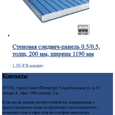
Стеновая
сэндвич-панель 0.5/0.5,
толщ. 200 мм, ширина 1190 мм
1 205
₽
В корзину
Контакты
197342, город Санкт-Петербург, Сердобольская ул, д. 65
литера А, офис 509а помещ. 2-н
Если вы не нашли интересующей вас информации о
предоставляемом нами ассортименте металлопроката -
позвоните нам в офис или на телефон менеджера.