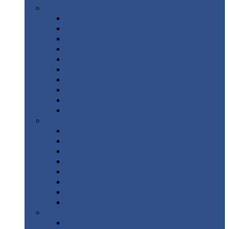
Цветной
металлопрокат
Алюминий
Бронза
Вольфрам
Латунь
Медь
Никель
Олово
Свинец
Титан
Цинк
Нержавеющий
металлопрокат
Лента
Проволока
Квадрат
Круг
нержавеющий
Лист/рулон
Труба
Шестигранник
Диски
ЖБИ
/ Железобетонные изделия
Бордюрный
камень