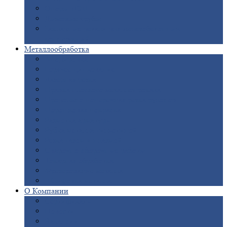
Опоры
ЛЭП
Дымовые
трубы
Закладные
детали для железобетонных
конструкций
Металлообработка
Анодировка
Горячее
цинкование
Лазерная
резка
Правка
плоского металлопроката
Продольно-поперечная
резка рулонов
Порошковая
покраска
Размотка
арматуры
Рубка
металла гильотиной
Резка
газом и плазмой
Сварочно-сборочные
работы
Токарная
обработка
Фрезерование
металла
Шлифовка
металла
О
Компании
Сертификаты
Новости
Вакансии