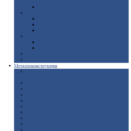
покрытием
Доборные
элементы оцинкованные
Евроштакетник
Штакетник
металлический полукруглый
Штакетник
металлический П-образный
Штакетник
металлический М-образный
Забор
металлический «Еврожалюзи»
Забор
жалюзи — Z
Забор
жалюзи — S
Сантехника
Рельсы
Металлоконструкции
Рамные
конструкции для дорожного
строительства
Быстровозводимые
здания
Металлоконструкции
для мостов
Технологические
металлоконструкции
Козловой
кран
Нестандартные
металлоконструкции
Решетки,
заборы и ограды
Прожекторные
мачты
Изготовление
лестниц из металла
Открытые
крановые эстакады