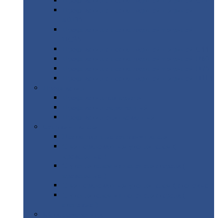
Профнастил
с нестандартной шириной С21
Профнастил
с нестандартной шириной
МП35
Профнастил
с нестандартной шириной
НС35
Профнастил
с нестандартной шириной С44
Профнастил
с нестандартной шириной Н60
Профнастил
с нестандартной шириной Н75
Профнастил
с нестандартной шириной Н114
Профнастил
Профнастил
для крыши
Профнастил
окрашенный
Профнастил
оцинкованный
Сэндвич-панели
Нестандартные
сэндвич панели
С
минераловатным утеплителем (
кровельные )
С
утеплителем из пенополистерола (
кровельные )
С
минераловатным утеплителем ( стеновые )
С
утеплителем из пенополистерола (
стеновые )
Металлочерепица