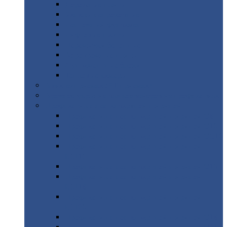
Дорожные
плиты
Каналы
непроходные
Ленточный
фундамент
Лифтовые
шахты
Перемычки
бетонные
Аэродромные
плиты
Фундаментные
блоки
Тепловые
камеры
Авиатехприемка
(РТ приемка)
Арочное
укрытие для конвейеров из профнастила
Профнастил
с нестандартной шириной
Профнастил
с нестандартной шириной С8
Профнастил
с нестандартной шириной С10
Профнастил
с нестандартной шириной СС10
Профнастил
с нестандартной шириной
МП10
Профнастил
с нестандартной шириной С15
Профнастил
с нестандартной шириной
МП18
Профнастил
с нестандартной шириной
МП20
Профнастил
с нестандартной шириной С18