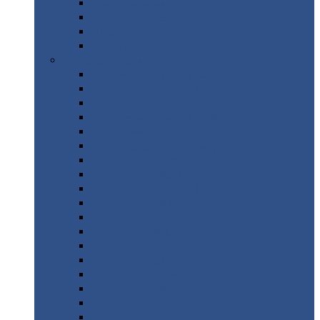
Труба
стальная
Уголок
стальной
Швеллер
Шестигранник
Листовой
прокат
Просечно-вытяжной
лист / ПВЛ
Лист
холоднокатаный
Лист
оцинкованный
Лист
горячекатаный Ст09Г2С
Лист
горячекатаный Ст3
Лист
рифленый: чечевицы
Лист
сталь 10Г2ФБЮ
Лист
сталь 10ХСНД
Лист
сталь 10ХСНД-12
Лист
сталь 12Х1МФ
Лист
сталь 12ХМ
Лист
сталь 16ГС
Лист
сталь 20
Лист
сталь 20К
Лист
сталь 20ЮЧ
Лист
сталь 20Х
Лист
сталь 22К
Лист
сталь 45