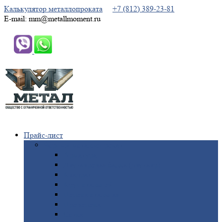
Калькулятор металлопроката
+7 (812) 389-23-81
E-mail: mm@metallmoment.ru
Прайс-лист
Черный
металлопрокат
Арматура
Двутавровая
балка (двутавр)
Квадрат
Круг
стальной
Полоса
стальная
Проволока
Сетка