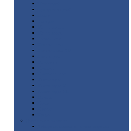
Монтеррей
Супермонтеррей
Макси
Экоррей
Монтекристо
Монтерроса
Трамонтана
Квинта
плюс
Квинта
плюс 3D
Квинта
уно
Монкатта
Классик
Классик
плюс
Ламонтерра
Ламонтерра
X
Ламонтерра
XL
Модерн
Камея
Квадро
Кредо
Доборные
элементы
Доборные
элементы с полимерным