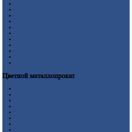
Арматура
Двутавровая
балка (двутавр)
Квадрат
Круг
стальной
Лист
Проволока
Рельсы
Сетка
Труба
Шестигранник
Калькулятор
Цветной
металлопрокат
Алюминий
Бронза
Вольфрам
Латунь
Медь
Никель
Олово
Свинец