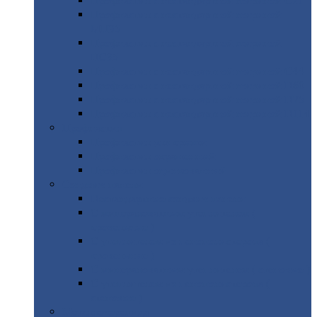
Профнастил
с нестандартной шириной С21
Профнастил
с нестандартной шириной
МП35
Профнастил
с нестандартной шириной
НС35
Профнастил
с нестандартной шириной С44
Профнастил
с нестандартной шириной Н60
Профнастил
с нестандартной шириной Н75
Профнастил
с нестандартной шириной Н114
Профнастил
Профнастил
для крыши
Профнастил
окрашенный
Профнастил
оцинкованный
Сэндвич-панели
Нестандартные
сэндвич панели
С
минераловатным утеплителем (
кровельные )
С
утеплителем из пенополистерола (
кровельные )
С
минераловатным утеплителем ( стеновые )
С
утеплителем из пенополистерола (
стеновые )
Металлочерепица