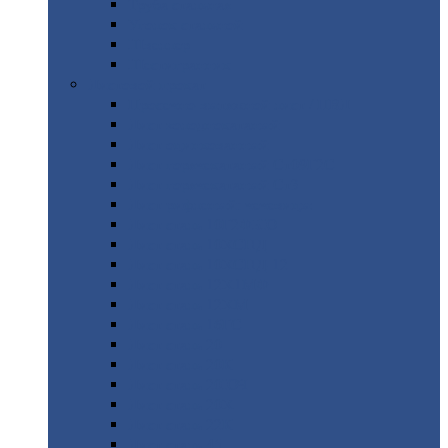
Труба
стальная
Уголок
стальной
Швеллер
Шестигранник
Листовой
прокат
Просечно-вытяжной
лист / ПВЛ
Лист
холоднокатаный
Лист
оцинкованный
Лист
горячекатаный Ст09Г2С
Лист
горячекатаный Ст3
Лист
рифленый: чечевицы
Лист
сталь 10Г2ФБЮ
Лист
сталь 10ХСНД
Лист
сталь 10ХСНД-12
Лист
сталь 12Х1МФ
Лист
сталь 12ХМ
Лист
сталь 16ГС
Лист
сталь 20
Лист
сталь 20К
Лист
сталь 20ЮЧ
Лист
сталь 20Х
Лист
сталь 22К
Лист
сталь 45