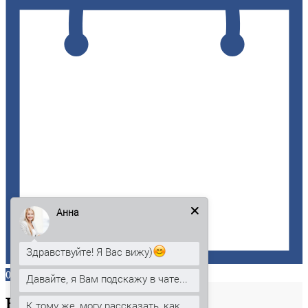
Анна
Здравствуйте! Я Вас вижу)
0
Давайте, я Вам подскажу в чате...
Ваша
корзина
К тому же, могу рассказать, как