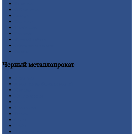
Вакансии
О
Компании
Заводы
Контакты
Прайс-лист
Новости
Личный
кабинет
Оформление
заказа
Оплата
Черный
металлопрокат
Арматура
Двутавровая
балка (двутавр)
Квадрат
Круг
стальной
Лист
Проволока
Рельсы
Сетка
Труба
Шестигранник