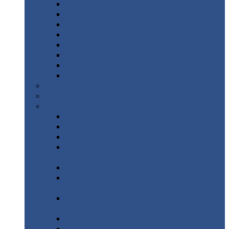
Дорожные
плиты
Каналы
непроходные
Ленточный
фундамент
Лифтовые
шахты
Перемычки
бетонные
Аэродромные
плиты
Фундаментные
блоки
Тепловые
камеры
Авиатехприемка
(РТ приемка)
Арочное
укрытие для конвейеров из профнастила
Профнастил
с нестандартной шириной
Профнастил
с нестандартной шириной С8
Профнастил
с нестандартной шириной С10
Профнастил
с нестандартной шириной СС10
Профнастил
с нестандартной шириной
МП10
Профнастил
с нестандартной шириной С15
Профнастил
с нестандартной шириной
МП18
Профнастил
с нестандартной шириной
МП20
Профнастил
с нестандартной шириной С18