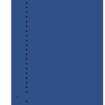
Монтеррей
Супермонтеррей
Макси
Экоррей
Монтекристо
Монтерроса
Трамонтана
Квинта
плюс
Квинта
плюс 3D
Квинта
уно
Монкатта
Классик
Классик
плюс
Ламонтерра
Ламонтерра
X
Ламонтерра
XL
Модерн
Камея
Квадро
Кредо
Доборные
элементы
Доборные
элементы с полимерным