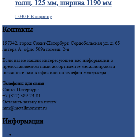
толщ. 125 мм, ширина 1190 мм
1 030
₽
В корзину
Контакты
197342, город Санкт-Петербург, Сердобольская ул, д. 65
литера А, офис 509а помещ. 2-н
Если вы не нашли интересующей вас информации о
предоставляемом нами ассортименте металлопроката -
позвоните нам в офис или на телефон менеджера.
Телефоны для связи
Санкт-Петербург:
+7 (812) 389-23-81
Оставить заявку на почту:
mm@metallmoment.ru
Информация
Главная