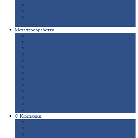
Опоры
ЛЭП
Дымовые
трубы
Закладные
детали для железобетонных
конструкций
Металлообработка
Анодировка
Горячее
цинкование
Лазерная
резка
Правка
плоского металлопроката
Продольно-поперечная
резка рулонов
Порошковая
покраска
Размотка
арматуры
Рубка
металла гильотиной
Резка
газом и плазмой
Сварочно-сборочные
работы
Токарная
обработка
Фрезерование
металла
Шлифовка
металла
О
Компании
Сертификаты
Новости
Вакансии