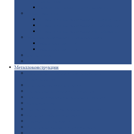
покрытием
Доборные
элементы оцинкованные
Евроштакетник
Штакетник
металлический полукруглый
Штакетник
металлический П-образный
Штакетник
металлический М-образный
Забор
металлический «Еврожалюзи»
Забор
жалюзи — Z
Забор
жалюзи — S
Сантехника
Рельсы
Металлоконструкции
Рамные
конструкции для дорожного
строительства
Быстровозводимые
здания
Металлоконструкции
для мостов
Технологические
металлоконструкции
Козловой
кран
Нестандартные
металлоконструкции
Решетки,
заборы и ограды
Прожекторные
мачты
Изготовление
лестниц из металла
Открытые
крановые эстакады