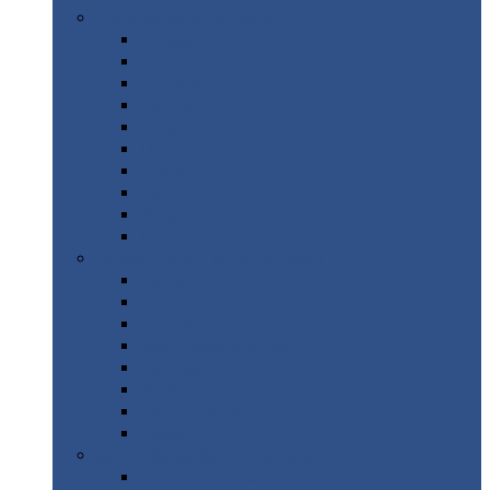
Цветной
металлопрокат
Алюминий
Бронза
Вольфрам
Латунь
Медь
Никель
Олово
Свинец
Титан
Цинк
Нержавеющий
металлопрокат
Лента
Проволока
Квадрат
Круг
нержавеющий
Лист/рулон
Труба
Шестигранник
Диски
ЖБИ
/ Железобетонные изделия
Бордюрный
камень