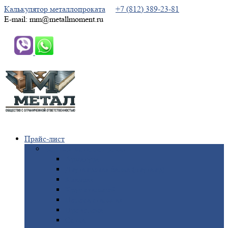
Калькулятор металлопроката
+7 (812) 389-23-81
E-mail: mm@metallmoment.ru
Прайс-лист
Черный
металлопрокат
Арматура
Двутавровая
балка (двутавр)
Квадрат
Круг
стальной
Полоса
стальная
Проволока
Сетка