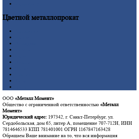
Калькулятор
Цветной
металлопрокат
Алюминий
Бронза
Вольфрам
Латунь
Медь
Никель
Олово
Свинец
Титан
Цинк
ООО
«Металл Момент»
Общество с ограниченной ответственностью
«Металл
Момент»
Юридический адрес:
197342, г. Санкт-Петербург, ул.
Сердобольская, дом 65, литер А, помещение 707-712Н, ИНН
7814646533 КПП 781401001 ОГРН 1167847163428
Обращаем Ваше внимание на то, что вся информация