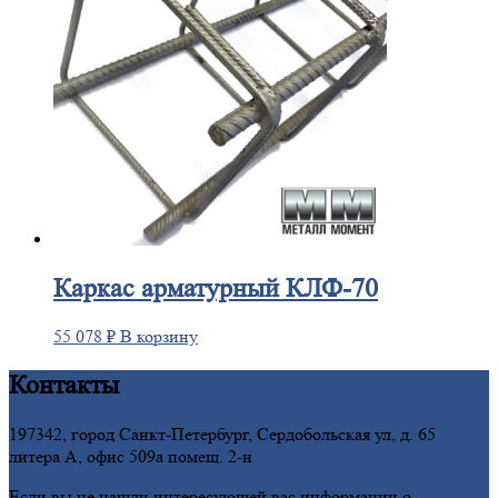
Каркас
арматурный КЛФ-70
55 078
₽
В корзину
Контакты
197342, город Санкт-Петербург, Сердобольская ул, д. 65
литера А, офис 509а помещ. 2-н
Если вы не нашли интересующей вас информации о