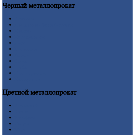
Черный
металлопрокат
Арматура
Двутавровая
балка (двутавр)
Квадрат
Круг
стальной
Лист
Проволока
Рельсы
Сетка
Труба
Шестигранник
Калькулятор
Цветной
металлопрокат
Алюминий
Бронза
Вольфрам
Латунь
Медь