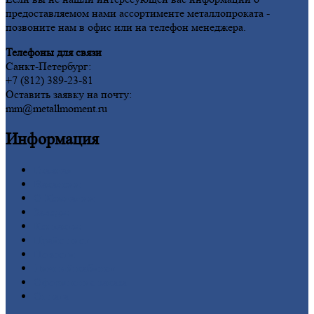
предоставляемом нами ассортименте металлопроката -
позвоните нам в офис или на телефон менеджера.
Телефоны для связи
Санкт-Петербург:
+7 (812) 389-23-81
Оставить заявку на почту:
mm@metallmoment.ru
Информация
Главная
Вакансии
О
Компании
Заводы
Контакты
Прайс-лист
Новости
Личный
кабинет
Оформление
заказа
Оплата