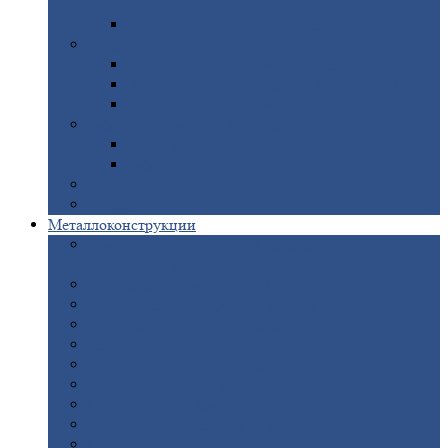
покрытием
Доборные
элементы оцинкованные
Евроштакетник
Штакетник
металлический полукруглый
Штакетник
металлический П-образный
Штакетник
металлический М-образный
Забор
металлический «Еврожалюзи»
Забор
жалюзи — Z
Забор
жалюзи — S
Сантехника
Рельсы
Металлоконструкции
Рамные
конструкции для дорожного
строительства
Быстровозводимые
здания
Металлоконструкции
для мостов
Технологические
металлоконструкции
Козловой
кран
Нестандартные
металлоконструкции
Решетки,
заборы и ограды
Прожекторные
мачты
Изготовление
лестниц из металла
Открытые
крановые эстакады