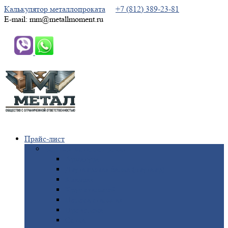
Калькулятор металлопроката
+7 (812) 389-23-81
E-mail: mm@metallmoment.ru
Прайс-лист
Черный
металлопрокат
Арматура
Двутавровая
балка (двутавр)
Квадрат
Круг
стальной
Полоса
стальная
Проволока
Сетка