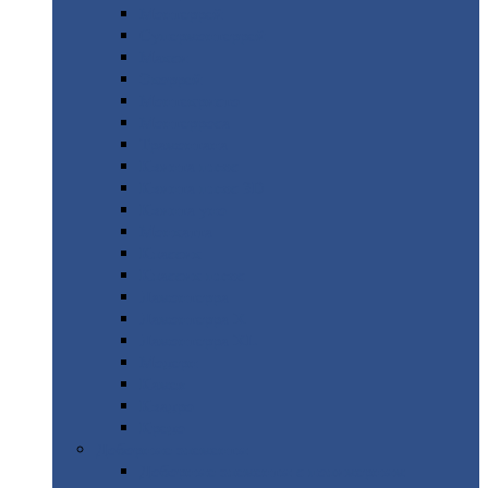
Монтеррей
Супермонтеррей
Макси
Экоррей
Монтекристо
Монтерроса
Трамонтана
Квинта
плюс
Квинта
плюс 3D
Квинта
уно
Монкатта
Классик
Классик
плюс
Ламонтерра
Ламонтерра
X
Ламонтерра
XL
Модерн
Камея
Квадро
Кредо
Доборные
элементы
Доборные
элементы с полимерным