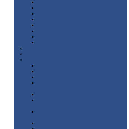
Дорожные
плиты
Каналы
непроходные
Ленточный
фундамент
Лифтовые
шахты
Перемычки
бетонные
Аэродромные
плиты
Фундаментные
блоки
Тепловые
камеры
Авиатехприемка
(РТ приемка)
Арочное
укрытие для конвейеров из профнастила
Профнастил
с нестандартной шириной
Профнастил
с нестандартной шириной С8
Профнастил
с нестандартной шириной С10
Профнастил
с нестандартной шириной СС10
Профнастил
с нестандартной шириной
МП10
Профнастил
с нестандартной шириной С15
Профнастил
с нестандартной шириной
МП18
Профнастил
с нестандартной шириной
МП20
Профнастил
с нестандартной шириной С18