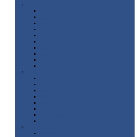
Цветной
металлопрокат
Алюминий
Бронза
Вольфрам
Латунь
Медь
Никель
Олово
Свинец
Титан
Цинк
Нержавеющий
металлопрокат
Лента
Проволока
Квадрат
Круг
нержавеющий
Лист/рулон
Труба
Шестигранник
Диски
ЖБИ
/ Железобетонные изделия
Бордюрный
камень