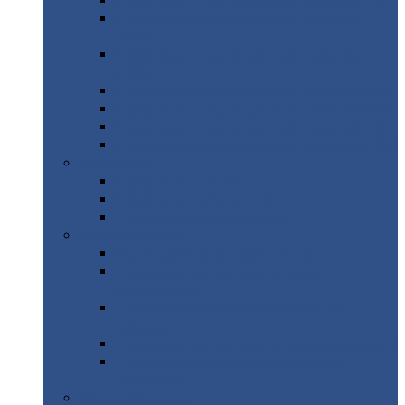
Профнастил
с нестандартной шириной С21
Профнастил
с нестандартной шириной
МП35
Профнастил
с нестандартной шириной
НС35
Профнастил
с нестандартной шириной С44
Профнастил
с нестандартной шириной Н60
Профнастил
с нестандартной шириной Н75
Профнастил
с нестандартной шириной Н114
Профнастил
Профнастил
для крыши
Профнастил
окрашенный
Профнастил
оцинкованный
Сэндвич-панели
Нестандартные
сэндвич панели
С
минераловатным утеплителем (
кровельные )
С
утеплителем из пенополистерола (
кровельные )
С
минераловатным утеплителем ( стеновые )
С
утеплителем из пенополистерола (
стеновые )
Металлочерепица