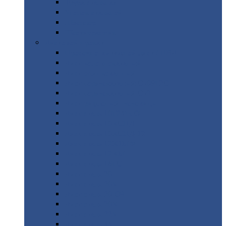
Труба
стальная
Уголок
стальной
Швеллер
Шестигранник
Листовой
прокат
Просечно-вытяжной
лист / ПВЛ
Лист
холоднокатаный
Лист
оцинкованный
Лист
горячекатаный Ст09Г2С
Лист
горячекатаный Ст3
Лист
рифленый: чечевицы
Лист
сталь 10Г2ФБЮ
Лист
сталь 10ХСНД
Лист
сталь 10ХСНД-12
Лист
сталь 12Х1МФ
Лист
сталь 12ХМ
Лист
сталь 16ГС
Лист
сталь 20
Лист
сталь 20К
Лист
сталь 20ЮЧ
Лист
сталь 20Х
Лист
сталь 22К
Лист
сталь 45