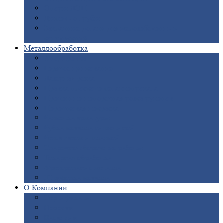
Опоры
ЛЭП
Дымовые
трубы
Закладные
детали для железобетонных
конструкций
Металлообработка
Анодировка
Горячее
цинкование
Лазерная
резка
Правка
плоского металлопроката
Продольно-поперечная
резка рулонов
Порошковая
покраска
Размотка
арматуры
Рубка
металла гильотиной
Резка
газом и плазмой
Сварочно-сборочные
работы
Токарная
обработка
Фрезерование
металла
Шлифовка
металла
О
Компании
Сертификаты
Новости
Вакансии