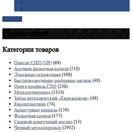
Галерея
Доставка
Контакты
Прайс-лист
Категории
товаров
Панели СИП (SIP)
(69)
Арочная фальцевая кровля
(218)
Дорожные ограждения
(108)
Быстровозводимые разборные ангары
(48)
Омега-профиль ГПО
(238)
Металлочерепица
(1324)
Забор металлический «Еврожалюзи»
(48)
Евроштакетник
(74)
Арматурные каркасы
(159)
Фальцевая кровля
(177)
Сварной решетчатый настил
(13)
Черный металлопрокат
(2932)