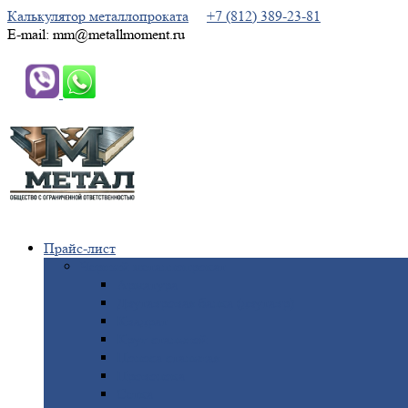
Калькулятор металлопроката
+7 (812) 389-23-81
E-mail: mm@metallmoment.ru
Прайс-лист
Черный
металлопрокат
Арматура
Двутавровая
балка (двутавр)
Квадрат
Круг
стальной
Полоса
стальная
Проволока
Сетка