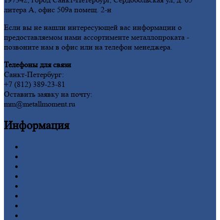
литера А, офис 509а помещ. 2-н
Если вы не нашли интересующей вас информации о
предоставляемом нами ассортименте металлопроката -
позвоните нам в офис или на телефон менеджера.
Телефоны для связи
Санкт-Петербург:
+7 (812) 389-23-81
Оставить заявку на почту:
mm@metallmoment.ru
Информация
Главная
Вакансии
О
Компании
Заводы
Контакты
Прайс-лист
Новости
Личный
кабинет