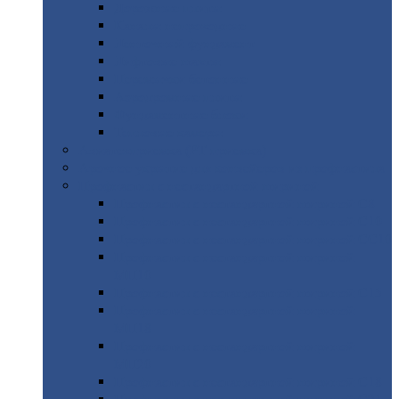
Дорожные
плиты
Каналы
непроходные
Ленточный
фундамент
Лифтовые
шахты
Перемычки
бетонные
Аэродромные
плиты
Фундаментные
блоки
Тепловые
камеры
Авиатехприемка
(РТ приемка)
Арочное
укрытие для конвейеров из профнастила
Профнастил
с нестандартной шириной
Профнастил
с нестандартной шириной С8
Профнастил
с нестандартной шириной С10
Профнастил
с нестандартной шириной СС10
Профнастил
с нестандартной шириной
МП10
Профнастил
с нестандартной шириной С15
Профнастил
с нестандартной шириной
МП18
Профнастил
с нестандартной шириной
МП20
Профнастил
с нестандартной шириной С18