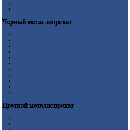
Оформление
заказа
Оплата
Черный
металлопрокат
Арматура
Двутавровая
балка (двутавр)
Квадрат
Круг
стальной
Лист
Проволока
Рельсы
Сетка
Труба
Шестигранник
Калькулятор
Цветной
металлопрокат
Алюминий
Бронза
Вольфрам