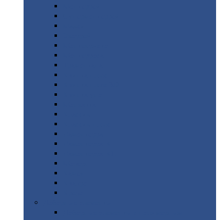
Монтеррей
Супермонтеррей
Макси
Экоррей
Монтекристо
Монтерроса
Трамонтана
Квинта
плюс
Квинта
плюс 3D
Квинта
уно
Монкатта
Классик
Классик
плюс
Ламонтерра
Ламонтерра
X
Ламонтерра
XL
Модерн
Камея
Квадро
Кредо
Доборные
элементы
Доборные
элементы с полимерным