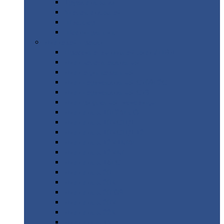
Труба
стальная
Уголок
стальной
Швеллер
Шестигранник
Листовой
прокат
Просечно-вытяжной
лист / ПВЛ
Лист
холоднокатаный
Лист
оцинкованный
Лист
горячекатаный Ст09Г2С
Лист
горячекатаный Ст3
Лист
рифленый: чечевицы
Лист
сталь 10Г2ФБЮ
Лист
сталь 10ХСНД
Лист
сталь 10ХСНД-12
Лист
сталь 12Х1МФ
Лист
сталь 12ХМ
Лист
сталь 16ГС
Лист
сталь 20
Лист
сталь 20К
Лист
сталь 20ЮЧ
Лист
сталь 20Х
Лист
сталь 22К
Лист
сталь 45