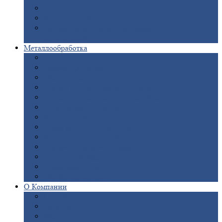
Опоры
ЛЭП
Дымовые
трубы
Закладные
детали для железобетонных
конструкций
Металлообработка
Анодировка
Горячее
цинкование
Лазерная
резка
Правка
плоского металлопроката
Продольно-поперечная
резка рулонов
Порошковая
покраска
Размотка
арматуры
Рубка
металла гильотиной
Резка
газом и плазмой
Сварочно-сборочные
работы
Токарная
обработка
Фрезерование
металла
Шлифовка
металла
О
Компании
Сертификаты
Новости
Вакансии