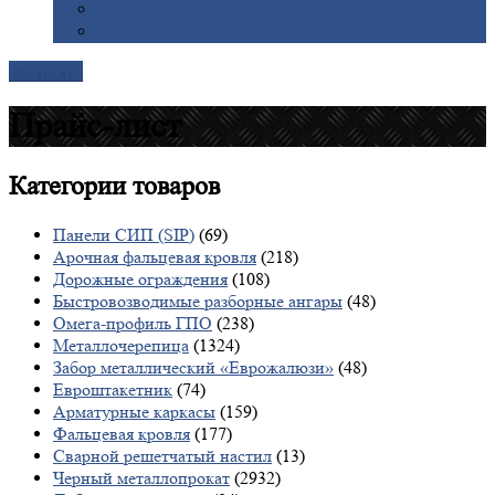
Галерея
Доставка
Контакты
Прайс-лист
Категории
товаров
Панели СИП (SIP)
(69)
Арочная фальцевая кровля
(218)
Дорожные ограждения
(108)
Быстровозводимые разборные ангары
(48)
Омега-профиль ГПО
(238)
Металлочерепица
(1324)
Забор металлический «Еврожалюзи»
(48)
Евроштакетник
(74)
Арматурные каркасы
(159)
Фальцевая кровля
(177)
Сварной решетчатый настил
(13)
Черный металлопрокат
(2932)