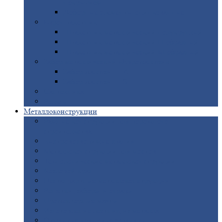
покрытием
Доборные
элементы оцинкованные
Евроштакетник
Штакетник
металлический полукруглый
Штакетник
металлический П-образный
Штакетник
металлический М-образный
Забор
металлический «Еврожалюзи»
Забор
жалюзи — Z
Забор
жалюзи — S
Сантехника
Рельсы
Металлоконструкции
Рамные
конструкции для дорожного
строительства
Быстровозводимые
здания
Металлоконструкции
для мостов
Технологические
металлоконструкции
Козловой
кран
Нестандартные
металлоконструкции
Решетки,
заборы и ограды
Прожекторные
мачты
Изготовление
лестниц из металла
Открытые
крановые эстакады