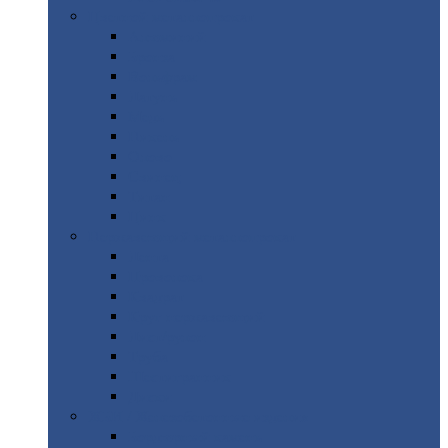
Цветной
металлопрокат
Алюминий
Бронза
Вольфрам
Латунь
Медь
Никель
Олово
Свинец
Титан
Цинк
Нержавеющий
металлопрокат
Лента
Проволока
Квадрат
Круг
нержавеющий
Лист/рулон
Труба
Шестигранник
Диски
ЖБИ
/ Железобетонные изделия
Бордюрный
камень