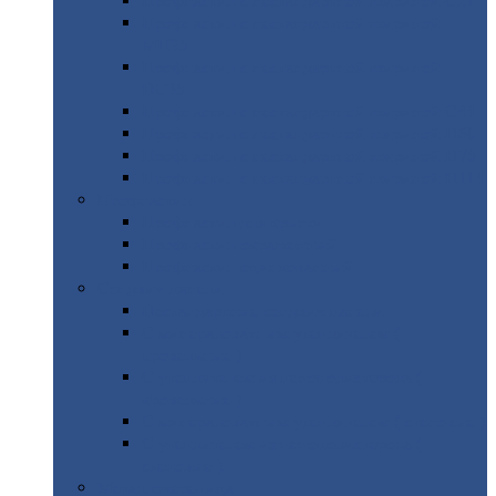
Профнастил
с нестандартной шириной С21
Профнастил
с нестандартной шириной
МП35
Профнастил
с нестандартной шириной
НС35
Профнастил
с нестандартной шириной С44
Профнастил
с нестандартной шириной Н60
Профнастил
с нестандартной шириной Н75
Профнастил
с нестандартной шириной Н114
Профнастил
Профнастил
для крыши
Профнастил
окрашенный
Профнастил
оцинкованный
Сэндвич-панели
Нестандартные
сэндвич панели
С
минераловатным утеплителем (
кровельные )
С
утеплителем из пенополистерола (
кровельные )
С
минераловатным утеплителем ( стеновые )
С
утеплителем из пенополистерола (
стеновые )
Металлочерепица