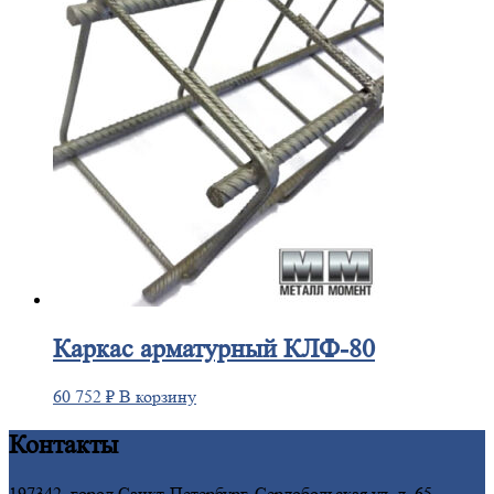
Каркас
арматурный КЛФ-80
60 752
₽
В корзину
Контакты
197342, город Санкт-Петербург, Сердобольская ул, д. 65