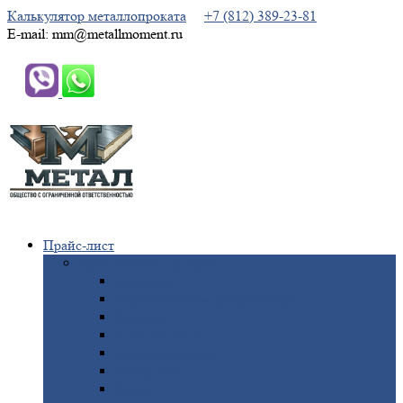
Калькулятор металлопроката
+7 (812) 389-23-81
E-mail: mm@metallmoment.ru
Прайс-лист
Черный
металлопрокат
Арматура
Двутавровая
балка (двутавр)
Квадрат
Круг
стальной
Полоса
стальная
Проволока
Сетка