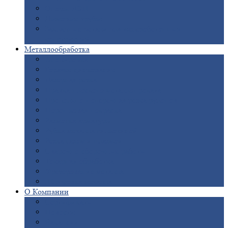
Опоры
ЛЭП
Дымовые
трубы
Закладные
детали для железобетонных
конструкций
Металлообработка
Анодировка
Горячее
цинкование
Лазерная
резка
Правка
плоского металлопроката
Продольно-поперечная
резка рулонов
Порошковая
покраска
Размотка
арматуры
Рубка
металла гильотиной
Резка
газом и плазмой
Сварочно-сборочные
работы
Токарная
обработка
Фрезерование
металла
Шлифовка
металла
О
Компании
Сертификаты
Новости
Вакансии