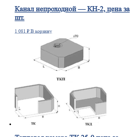
Канал
непроходной — КН-2, цена за
шт.
1 081
₽
В корзину