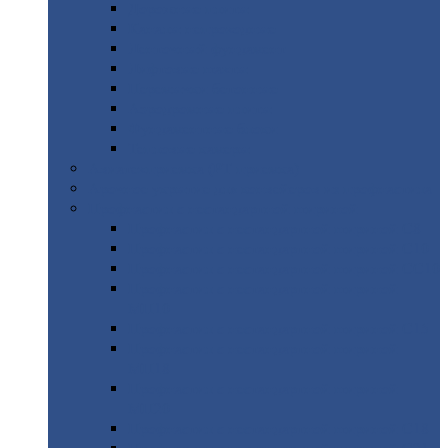
Дорожные
плиты
Каналы
непроходные
Ленточный
фундамент
Лифтовые
шахты
Перемычки
бетонные
Аэродромные
плиты
Фундаментные
блоки
Тепловые
камеры
Авиатехприемка
(РТ приемка)
Арочное
укрытие для конвейеров из профнастила
Профнастил
с нестандартной шириной
Профнастил
с нестандартной шириной С8
Профнастил
с нестандартной шириной С10
Профнастил
с нестандартной шириной СС10
Профнастил
с нестандартной шириной
МП10
Профнастил
с нестандартной шириной С15
Профнастил
с нестандартной шириной
МП18
Профнастил
с нестандартной шириной
МП20
Профнастил
с нестандартной шириной С18