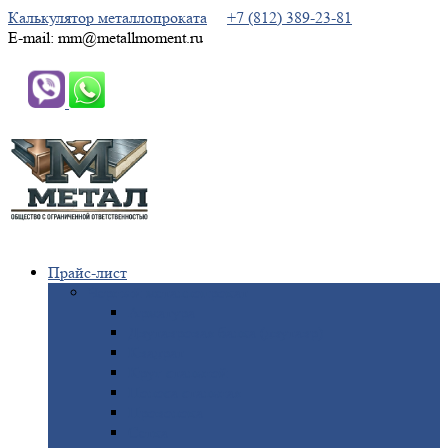
Калькулятор металлопроката
+7 (812) 389-23-81
E-mail: mm@metallmoment.ru
Прайс-лист
Черный
металлопрокат
Арматура
Двутавровая
балка (двутавр)
Квадрат
Круг
стальной
Полоса
стальная
Проволока
Сетка