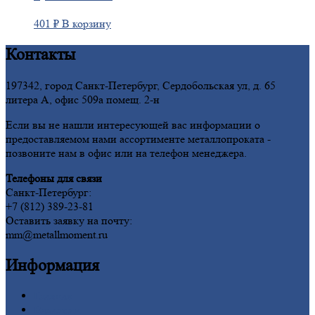
401
₽
В корзину
Контакты
197342, город Санкт-Петербург, Сердобольская ул, д. 65
литера А, офис 509а помещ. 2-н
Если вы не нашли интересующей вас информации о
предоставляемом нами ассортименте металлопроката -
позвоните нам в офис или на телефон менеджера.
Телефоны для связи
Санкт-Петербург:
+7 (812) 389-23-81
Оставить заявку на почту:
mm@metallmoment.ru
Информация
Главная
Вакансии