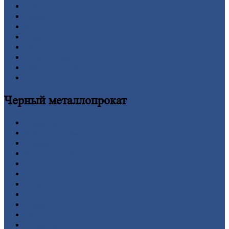
О
Компании
Заводы
Контакты
Прайс-лист
Новости
Личный
кабинет
Оформление
заказа
Оплата
Черный
металлопрокат
Арматура
Двутавровая
балка (двутавр)
Квадрат
Круг
стальной
Лист
Проволока
Рельсы
Сетка
Труба
Шестигранник
Калькулятор