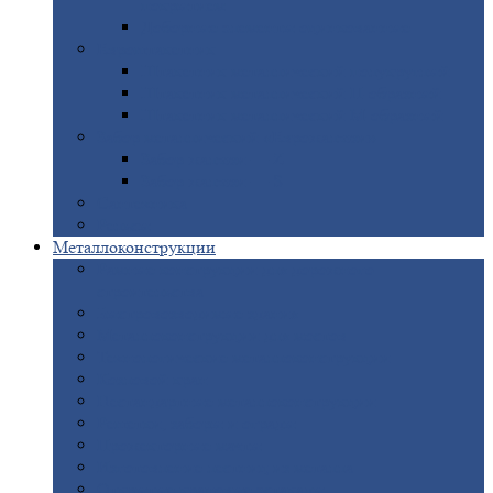
покрытием
Доборные
элементы оцинкованные
Евроштакетник
Штакетник
металлический полукруглый
Штакетник
металлический П-образный
Штакетник
металлический М-образный
Забор
металлический «Еврожалюзи»
Забор
жалюзи — Z
Забор
жалюзи — S
Сантехника
Рельсы
Металлоконструкции
Рамные
конструкции для дорожного
строительства
Быстровозводимые
здания
Металлоконструкции
для мостов
Технологические
металлоконструкции
Козловой
кран
Нестандартные
металлоконструкции
Решетки,
заборы и ограды
Прожекторные
мачты
Изготовление
лестниц из металла
Открытые
крановые эстакады