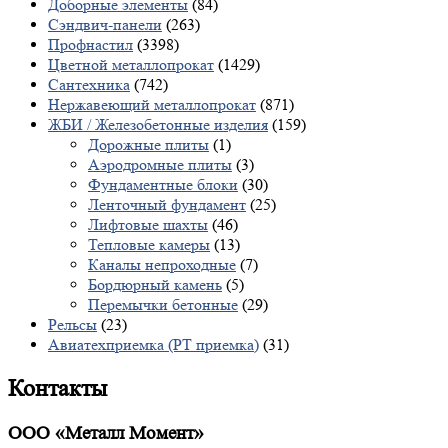
Доборные элементы
(84)
Сэндвич-панели
(263)
Профнастил
(3398)
Цветной металлопрокат
(1429)
Сантехника
(742)
Нержавеющий металлопрокат
(871)
ЖБИ / Железобетонные изделия
(159)
Дорожные плиты
(1)
Аэродромные плиты
(3)
Фундаментные блоки
(30)
Ленточный фундамент
(25)
Лифтовые шахты
(46)
Тепловые камеры
(13)
Каналы непроходные
(7)
Бордюрный камень
(5)
Перемычки бетонные
(29)
Рельсы
(23)
Авиатехприемка (РТ приемка)
(31)
Контакты
ООО «Металл Момент»