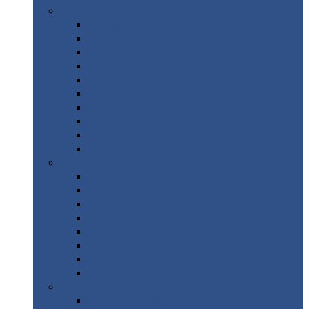
Цветной
металлопрокат
Алюминий
Бронза
Вольфрам
Латунь
Медь
Никель
Олово
Свинец
Титан
Цинк
Нержавеющий
металлопрокат
Лента
Проволока
Квадрат
Круг
нержавеющий
Лист/рулон
Труба
Шестигранник
Диски
ЖБИ
/ Железобетонные изделия
Бордюрный
камень