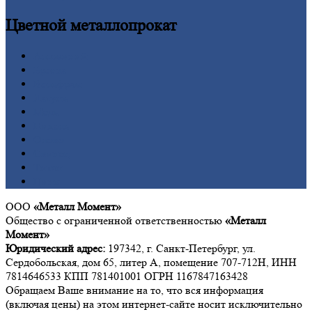
Цветной
металлопрокат
Алюминий
Бронза
Вольфрам
Латунь
Медь
Никель
Олово
Свинец
Титан
Цинк
ООО
«Металл Момент»
Общество с ограниченной ответственностью
«Металл
Момент»
Юридический адрес:
197342, г. Санкт-Петербург, ул.
Сердобольская, дом 65, литер А, помещение 707-712Н, ИНН
7814646533 КПП 781401001 ОГРН 1167847163428
Обращаем Ваше внимание на то, что вся информация
(включая цены) на этом интернет-сайте носит исключительно