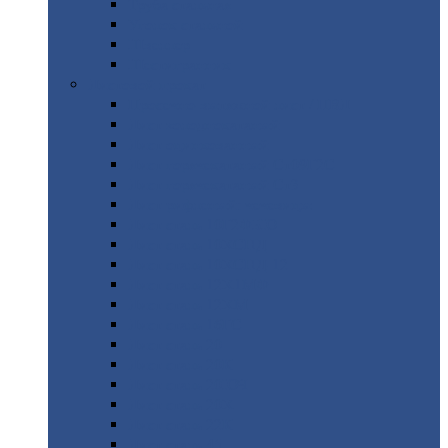
Труба
стальная
Уголок
стальной
Швеллер
Шестигранник
Листовой
прокат
Просечно-вытяжной
лист / ПВЛ
Лист
холоднокатаный
Лист
оцинкованный
Лист
горячекатаный Ст09Г2С
Лист
горячекатаный Ст3
Лист
рифленый: чечевицы
Лист
сталь 10Г2ФБЮ
Лист
сталь 10ХСНД
Лист
сталь 10ХСНД-12
Лист
сталь 12Х1МФ
Лист
сталь 12ХМ
Лист
сталь 16ГС
Лист
сталь 20
Лист
сталь 20К
Лист
сталь 20ЮЧ
Лист
сталь 20Х
Лист
сталь 22К
Лист
сталь 45