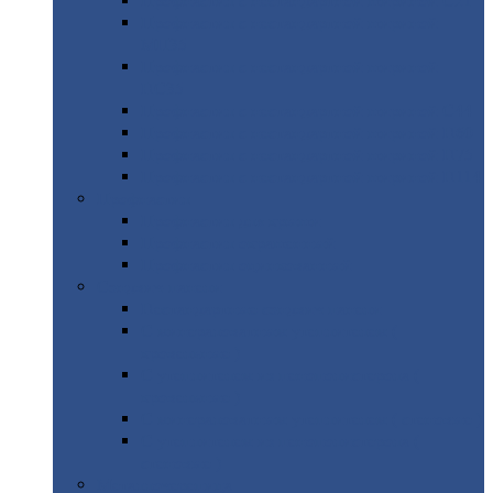
Профнастил
с нестандартной шириной С21
Профнастил
с нестандартной шириной
МП35
Профнастил
с нестандартной шириной
НС35
Профнастил
с нестандартной шириной С44
Профнастил
с нестандартной шириной Н60
Профнастил
с нестандартной шириной Н75
Профнастил
с нестандартной шириной Н114
Профнастил
Профнастил
для крыши
Профнастил
окрашенный
Профнастил
оцинкованный
Сэндвич-панели
Нестандартные
сэндвич панели
С
минераловатным утеплителем (
кровельные )
С
утеплителем из пенополистерола (
кровельные )
С
минераловатным утеплителем ( стеновые )
С
утеплителем из пенополистерола (
стеновые )
Металлочерепица