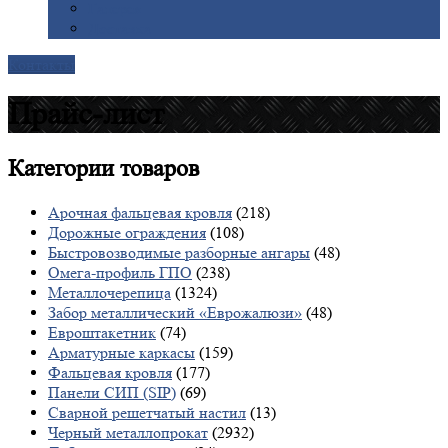
Галерея
Доставка
Контакты
Прайс-лист
Категории
товаров
Арочная фальцевая кровля
(218)
Дорожные ограждения
(108)
Быстровозводимые разборные ангары
(48)
Омега-профиль ГПО
(238)
Металлочерепица
(1324)
Забор металлический «Еврожалюзи»
(48)
Евроштакетник
(74)
Арматурные каркасы
(159)
Фальцевая кровля
(177)
Панели СИП (SIP)
(69)
Сварной решетчатый настил
(13)
Черный металлопрокат
(2932)