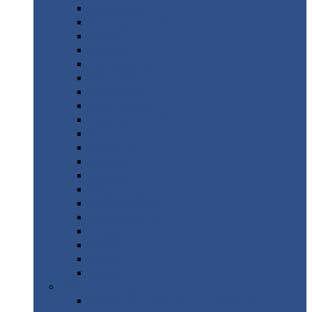
Монтеррей
Супермонтеррей
Макси
Экоррей
Монтекристо
Монтерроса
Трамонтана
Квинта
плюс
Квинта
плюс 3D
Квинта
уно
Монкатта
Классик
Классик
плюс
Ламонтерра
Ламонтерра
X
Ламонтерра
XL
Модерн
Камея
Квадро
Кредо
Доборные
элементы
Доборные
элементы с полимерным