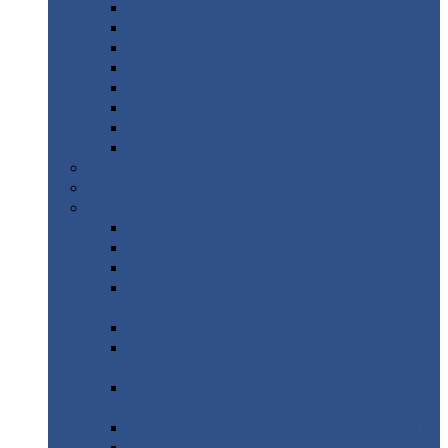
Дорожные
плиты
Каналы
непроходные
Ленточный
фундамент
Лифтовые
шахты
Перемычки
бетонные
Аэродромные
плиты
Фундаментные
блоки
Тепловые
камеры
Авиатехприемка
(РТ приемка)
Арочное
укрытие для конвейеров из профнастила
Профнастил
с нестандартной шириной
Профнастил
с нестандартной шириной С8
Профнастил
с нестандартной шириной С10
Профнастил
с нестандартной шириной СС10
Профнастил
с нестандартной шириной
МП10
Профнастил
с нестандартной шириной С15
Профнастил
с нестандартной шириной
МП18
Профнастил
с нестандартной шириной
МП20
Профнастил
с нестандартной шириной С18