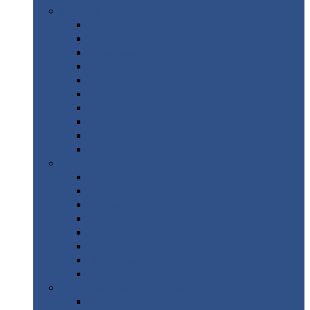
Цветной
металлопрокат
Алюминий
Бронза
Вольфрам
Латунь
Медь
Никель
Олово
Свинец
Титан
Цинк
Нержавеющий
металлопрокат
Лента
Проволока
Квадрат
Круг
нержавеющий
Лист/рулон
Труба
Шестигранник
Диски
ЖБИ
/ Железобетонные изделия
Бордюрный
камень