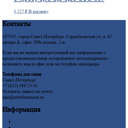
3 227
₽
В корзину
Контакты
197342, город Санкт-Петербург, Сердобольская ул, д. 65
литера А, офис 509а помещ. 2-н
Если вы не нашли интересующей вас информации о
предоставляемом нами ассортименте металлопроката -
позвоните нам в офис или на телефон менеджера.
Телефоны для связи
Санкт-Петербург:
+7 (812) 389-23-81
Оставить заявку на почту:
mm@metallmoment.ru
Информация
Главная
Вакансии