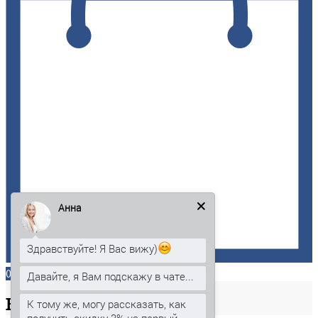
Анна
Здравствуйте! Я Вас вижу)
0
Давайте, я Вам подскажу в чате...
Ваша
корзина
К тому же, могу рассказать, как
получить скидку 3% на первый