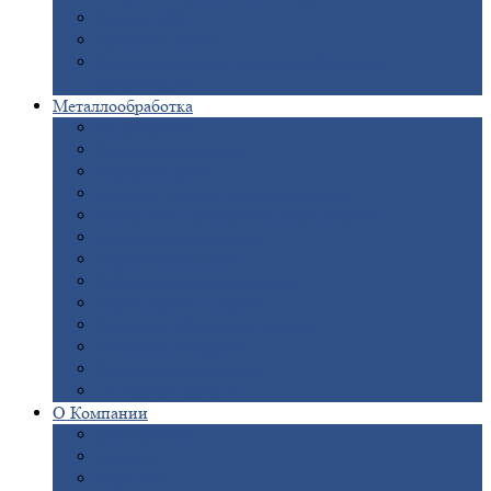
Опоры
ЛЭП
Дымовые
трубы
Закладные
детали для железобетонных
конструкций
Металлообработка
Анодировка
Горячее
цинкование
Лазерная
резка
Правка
плоского металлопроката
Продольно-поперечная
резка рулонов
Порошковая
покраска
Размотка
арматуры
Рубка
металла гильотиной
Резка
газом и плазмой
Сварочно-сборочные
работы
Токарная
обработка
Фрезерование
металла
Шлифовка
металла
О
Компании
Сертификаты
Новости
Вакансии