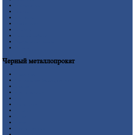
О
Компании
Заводы
Контакты
Прайс-лист
Новости
Личный
кабинет
Оформление
заказа
Оплата
Черный
металлопрокат
Арматура
Двутавровая
балка (двутавр)
Квадрат
Круг
стальной
Лист
Проволока
Рельсы
Сетка
Труба
Шестигранник
Калькулятор