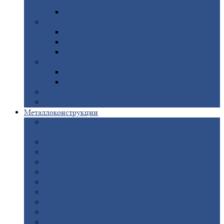
покрытием
Доборные
элементы оцинкованные
Евроштакетник
Штакетник
металлический полукруглый
Штакетник
металлический П-образный
Штакетник
металлический М-образный
Забор
металлический «Еврожалюзи»
Забор
жалюзи — Z
Забор
жалюзи — S
Сантехника
Рельсы
Металлоконструкции
Рамные
конструкции для дорожного
строительства
Быстровозводимые
здания
Металлоконструкции
для мостов
Технологические
металлоконструкции
Козловой
кран
Нестандартные
металлоконструкции
Решетки,
заборы и ограды
Прожекторные
мачты
Изготовление
лестниц из металла
Открытые
крановые эстакады