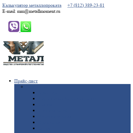
Калькулятор металлопроката
+7 (812) 389-23-81
E-mail: mm@metallmoment.ru
Прайс-лист
Черный
металлопрокат
Арматура
Двутавровая
балка (двутавр)
Квадрат
Круг
стальной
Полоса
стальная
Проволока
Сетка