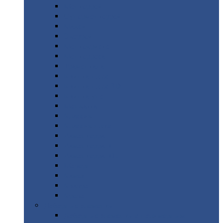
Монтеррей
Супермонтеррей
Макси
Экоррей
Монтекристо
Монтерроса
Трамонтана
Квинта
плюс
Квинта
плюс 3D
Квинта
уно
Монкатта
Классик
Классик
плюс
Ламонтерра
Ламонтерра
X
Ламонтерра
XL
Модерн
Камея
Квадро
Кредо
Доборные
элементы
Доборные
элементы с полимерным