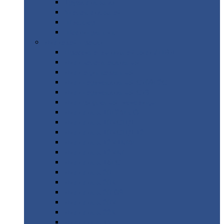
Труба
стальная
Уголок
стальной
Швеллер
Шестигранник
Листовой
прокат
Просечно-вытяжной
лист / ПВЛ
Лист
холоднокатаный
Лист
оцинкованный
Лист
горячекатаный Ст09Г2С
Лист
горячекатаный Ст3
Лист
рифленый: чечевицы
Лист
сталь 10Г2ФБЮ
Лист
сталь 10ХСНД
Лист
сталь 10ХСНД-12
Лист
сталь 12Х1МФ
Лист
сталь 12ХМ
Лист
сталь 16ГС
Лист
сталь 20
Лист
сталь 20К
Лист
сталь 20ЮЧ
Лист
сталь 20Х
Лист
сталь 22К
Лист
сталь 45