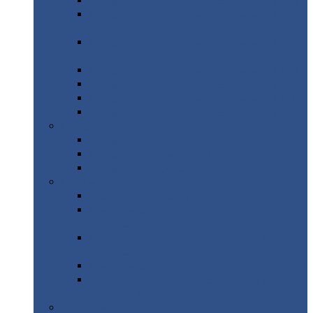
Профнастил
с нестандартной шириной С21
Профнастил
с нестандартной шириной
МП35
Профнастил
с нестандартной шириной
НС35
Профнастил
с нестандартной шириной С44
Профнастил
с нестандартной шириной Н60
Профнастил
с нестандартной шириной Н75
Профнастил
с нестандартной шириной Н114
Профнастил
Профнастил
для крыши
Профнастил
окрашенный
Профнастил
оцинкованный
Сэндвич-панели
Нестандартные
сэндвич панели
С
минераловатным утеплителем (
кровельные )
С
утеплителем из пенополистерола (
кровельные )
С
минераловатным утеплителем ( стеновые )
С
утеплителем из пенополистерола (
стеновые )
Металлочерепица