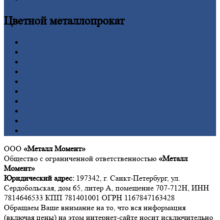
Цветной
металлопрокат
Алюминий
Бронза
Вольфрам
Латунь
Медь
Никель
Олово
Свинец
Титан
Цинк
ООО
«Металл Момент»
Общество с ограниченной ответственностью
«Металл
Момент»
Юридический адрес:
197342, г. Санкт-Петербург, ул.
Сердобольская, дом 65, литер А, помещение 707-712Н, ИНН
7814646533 КПП 781401001 ОГРН 1167847163428
Обращаем Ваше внимание на то, что вся информация
(включая цены) на этом интернет-сайте носит исключительно