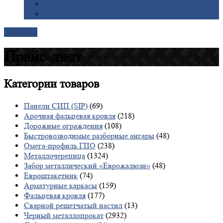
Галерея
Доставка
Контакты
Прайс-лист
Категории
товаров
Панели СИП (SIP)
(69)
Арочная фальцевая кровля
(218)
Дорожные ограждения
(108)
Быстровозводимые разборные ангары
(48)
Омега-профиль ГПО
(238)
Металлочерепица
(1324)
Забор металлический «Еврожалюзи»
(48)
Евроштакетник
(74)
Арматурные каркасы
(159)
Фальцевая кровля
(177)
Сварной решетчатый настил
(13)
Черный металлопрокат
(2932)