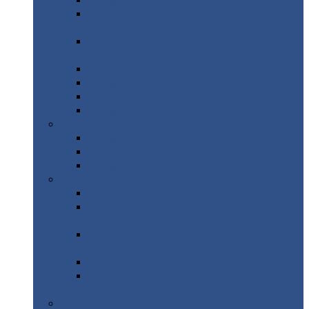
Профнастил
с нестандартной шириной С21
Профнастил
с нестандартной шириной
МП35
Профнастил
с нестандартной шириной
НС35
Профнастил
с нестандартной шириной С44
Профнастил
с нестандартной шириной Н60
Профнастил
с нестандартной шириной Н75
Профнастил
с нестандартной шириной Н114
Профнастил
Профнастил
для крыши
Профнастил
окрашенный
Профнастил
оцинкованный
Сэндвич-панели
Нестандартные
сэндвич панели
С
минераловатным утеплителем (
кровельные )
С
утеплителем из пенополистерола (
кровельные )
С
минераловатным утеплителем ( стеновые )
С
утеплителем из пенополистерола (
стеновые )
Металлочерепица