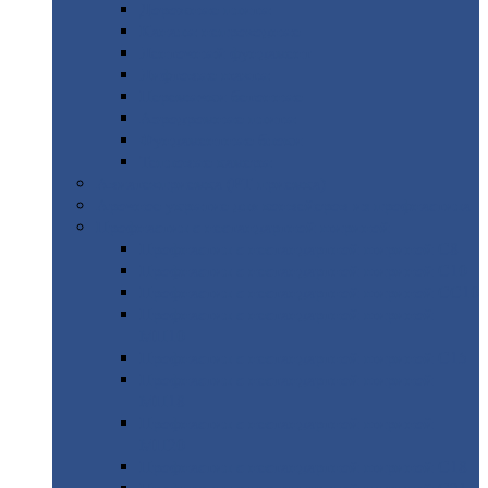
Дорожные
плиты
Каналы
непроходные
Ленточный
фундамент
Лифтовые
шахты
Перемычки
бетонные
Аэродромные
плиты
Фундаментные
блоки
Тепловые
камеры
Авиатехприемка
(РТ приемка)
Арочное
укрытие для конвейеров из профнастила
Профнастил
с нестандартной шириной
Профнастил
с нестандартной шириной С8
Профнастил
с нестандартной шириной С10
Профнастил
с нестандартной шириной СС10
Профнастил
с нестандартной шириной
МП10
Профнастил
с нестандартной шириной С15
Профнастил
с нестандартной шириной
МП18
Профнастил
с нестандартной шириной
МП20
Профнастил
с нестандартной шириной С18