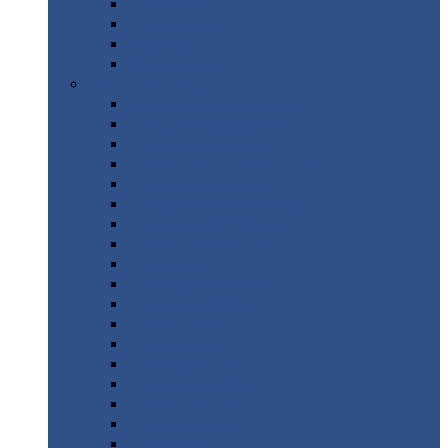
Труба
стальная
Уголок
стальной
Швеллер
Шестигранник
Листовой
прокат
Просечно-вытяжной
лист / ПВЛ
Лист
холоднокатаный
Лист
оцинкованный
Лист
горячекатаный Ст09Г2С
Лист
горячекатаный Ст3
Лист
рифленый: чечевицы
Лист
сталь 10Г2ФБЮ
Лист
сталь 10ХСНД
Лист
сталь 10ХСНД-12
Лист
сталь 12Х1МФ
Лист
сталь 12ХМ
Лист
сталь 16ГС
Лист
сталь 20
Лист
сталь 20К
Лист
сталь 20ЮЧ
Лист
сталь 20Х
Лист
сталь 22К
Лист
сталь 45