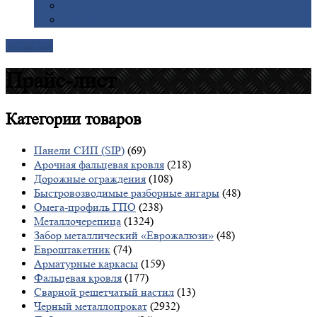
Галерея
Доставка
Контакты
Прайс-лист
Категории
товаров
Панели СИП (SIP)
(69)
Арочная фальцевая кровля
(218)
Дорожные ограждения
(108)
Быстровозводимые разборные ангары
(48)
Омега-профиль ГПО
(238)
Металлочерепица
(1324)
Забор металлический «Еврожалюзи»
(48)
Евроштакетник
(74)
Арматурные каркасы
(159)
Фальцевая кровля
(177)
Сварной решетчатый настил
(13)
Черный металлопрокат
(2932)