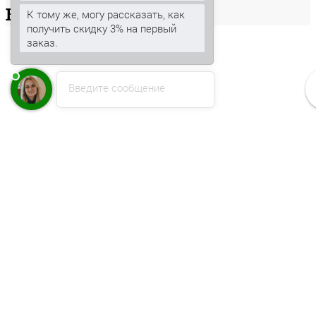
Ваша
корзина
К тому же, могу рассказать, как
получить скидку 3% на первый
заказ.
Введите сообщение