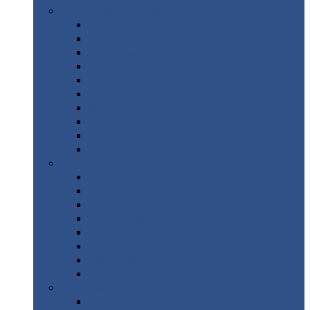
Цветной
металлопрокат
Алюминий
Бронза
Вольфрам
Латунь
Медь
Никель
Олово
Свинец
Титан
Цинк
Нержавеющий
металлопрокат
Лента
Проволока
Квадрат
Круг
нержавеющий
Лист/рулон
Труба
Шестигранник
Диски
ЖБИ
/ Железобетонные изделия
Бордюрный
камень