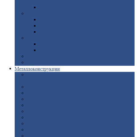
покрытием
Доборные
элементы оцинкованные
Евроштакетник
Штакетник
металлический полукруглый
Штакетник
металлический П-образный
Штакетник
металлический М-образный
Забор
металлический «Еврожалюзи»
Забор
жалюзи — Z
Забор
жалюзи — S
Сантехника
Рельсы
Металлоконструкции
Рамные
конструкции для дорожного
строительства
Быстровозводимые
здания
Металлоконструкции
для мостов
Технологические
металлоконструкции
Козловой
кран
Нестандартные
металлоконструкции
Решетки,
заборы и ограды
Прожекторные
мачты
Изготовление
лестниц из металла
Открытые
крановые эстакады