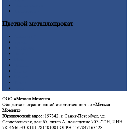
Шестигранник
Калькулятор
Цветной
металлопрокат
Алюминий
Бронза
Вольфрам
Латунь
Медь
Никель
Олово
Свинец
Титан
Цинк
ООО
«Металл Момент»
Общество с ограниченной ответственностью
«Металл
Момент»
Юридический адрес:
197342, г. Санкт-Петербург, ул.
Сердобольская, дом 65, литер А, помещение 707-712Н, ИНН
7814646533 КПП 781401001 ОГРН 1167847163428