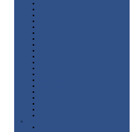
Монтеррей
Супермонтеррей
Макси
Экоррей
Монтекристо
Монтерроса
Трамонтана
Квинта
плюс
Квинта
плюс 3D
Квинта
уно
Монкатта
Классик
Классик
плюс
Ламонтерра
Ламонтерра
X
Ламонтерра
XL
Модерн
Камея
Квадро
Кредо
Доборные
элементы
Доборные
элементы с полимерным