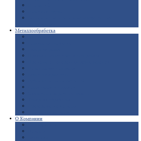
Опоры
ЛЭП
Дымовые
трубы
Закладные
детали для железобетонных
конструкций
Металлообработка
Анодировка
Горячее
цинкование
Лазерная
резка
Правка
плоского металлопроката
Продольно-поперечная
резка рулонов
Порошковая
покраска
Размотка
арматуры
Рубка
металла гильотиной
Резка
газом и плазмой
Сварочно-сборочные
работы
Токарная
обработка
Фрезерование
металла
Шлифовка
металла
О
Компании
Сертификаты
Новости
Вакансии