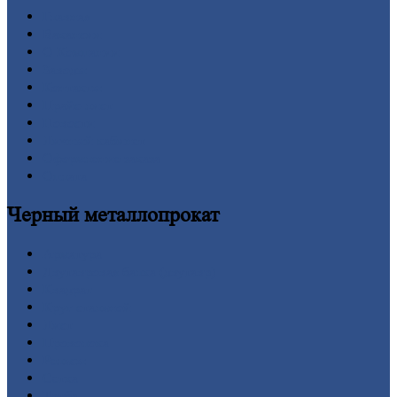
Главная
Вакансии
О
Компании
Заводы
Контакты
Прайс-лист
Новости
Личный
кабинет
Оформление
заказа
Оплата
Черный
металлопрокат
Арматура
Двутавровая
балка (двутавр)
Квадрат
Круг
стальной
Лист
Проволока
Рельсы
Сетка
Труба