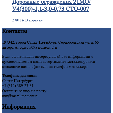
Дорожные
ограждения 21МО/
У4(300)-1,1-3,0-0,73 СТО-007
2 801
₽
В корзину
Контакты
197342, город Санкт-Петербург, Сердобольская ул, д. 65
литера А, офис 509а помещ. 2-н
Если вы не нашли интересующей вас информации о
предоставляемом нами ассортименте металлопроката -
позвоните нам в офис или на телефон менеджера.
Телефоны для связи
Санкт-Петербург:
+7 (812) 389-23-81
Оставить заявку на почту:
mm@metallmoment.ru
Информация