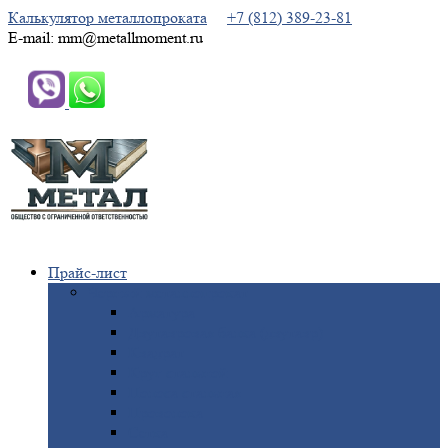
Калькулятор металлопроката
+7 (812) 389-23-81
E-mail: mm@metallmoment.ru
Прайс-лист
Черный
металлопрокат
Арматура
Двутавровая
балка (двутавр)
Квадрат
Круг
стальной
Полоса
стальная
Проволока
Сетка