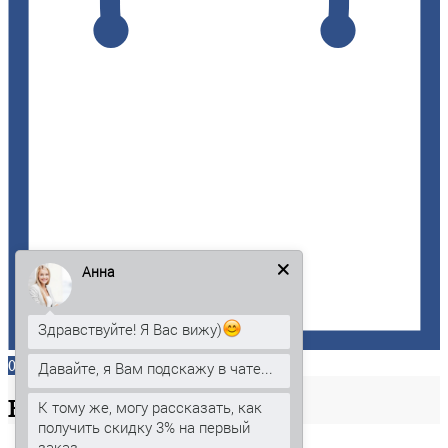
Анна
Здравствуйте! Я Вас вижу)
0
Давайте, я Вам подскажу в чате...
Ваша
корзина
К тому же, могу рассказать, как
получить скидку 3% на первый
заказ.