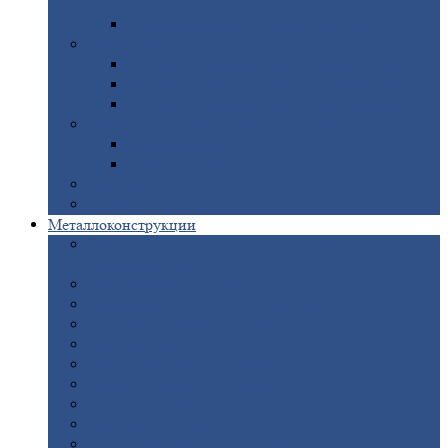
покрытием
Доборные
элементы оцинкованные
Евроштакетник
Штакетник
металлический полукруглый
Штакетник
металлический П-образный
Штакетник
металлический М-образный
Забор
металлический «Еврожалюзи»
Забор
жалюзи — Z
Забор
жалюзи — S
Сантехника
Рельсы
Металлоконструкции
Рамные
конструкции для дорожного
строительства
Быстровозводимые
здания
Металлоконструкции
для мостов
Технологические
металлоконструкции
Козловой
кран
Нестандартные
металлоконструкции
Решетки,
заборы и ограды
Прожекторные
мачты
Изготовление
лестниц из металла
Открытые
крановые эстакады