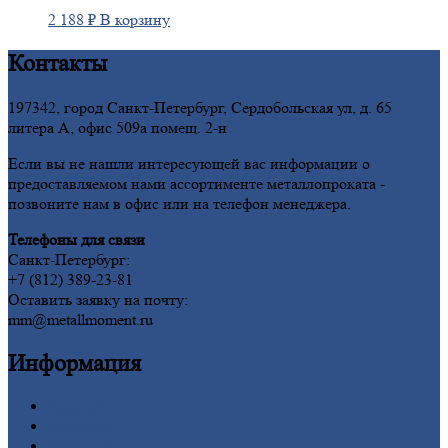
2 188
₽
В корзину
Контакты
197342, город Санкт-Петербург, Сердобольская ул, д. 65
литера А, офис 509а помещ. 2-н
Если вы не нашли интересующей вас информации о
предоставляемом нами ассортименте металлопроката -
позвоните нам в офис или на телефон менеджера.
Телефоны для связи
Санкт-Петербург:
+7 (812) 389-23-81
Оставить заявку на почту:
mm@metallmoment.ru
Информация
Главная
Вакансии
О
Компании