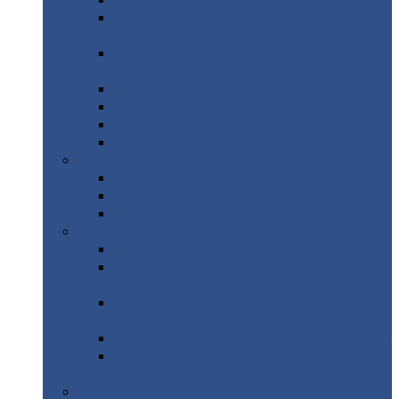
Профнастил
с нестандартной шириной С21
Профнастил
с нестандартной шириной
МП35
Профнастил
с нестандартной шириной
НС35
Профнастил
с нестандартной шириной С44
Профнастил
с нестандартной шириной Н60
Профнастил
с нестандартной шириной Н75
Профнастил
с нестандартной шириной Н114
Профнастил
Профнастил
для крыши
Профнастил
окрашенный
Профнастил
оцинкованный
Сэндвич-панели
Нестандартные
сэндвич панели
С
минераловатным утеплителем (
кровельные )
С
утеплителем из пенополистерола (
кровельные )
С
минераловатным утеплителем ( стеновые )
С
утеплителем из пенополистерола (
стеновые )
Металлочерепица