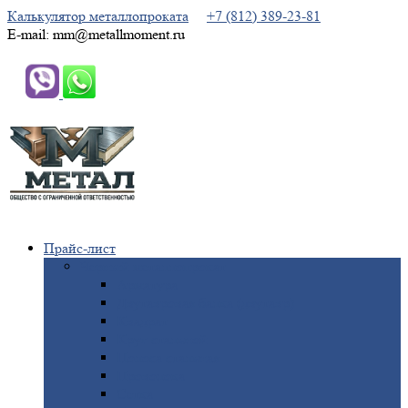
Калькулятор металлопроката
+7 (812) 389-23-81
E-mail: mm@metallmoment.ru
Прайс-лист
Черный
металлопрокат
Арматура
Двутавровая
балка (двутавр)
Квадрат
Круг
стальной
Полоса
стальная
Проволока
Сетка