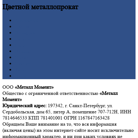
Цветной
металлопрокат
Алюминий
Бронза
Вольфрам
Латунь
Медь
Никель
Олово
Свинец
Титан
Цинк
ООО
«Металл Момент»
Общество с ограниченной ответственностью
«Металл
Момент»
Юридический адрес:
197342, г. Санкт-Петербург, ул.
Сердобольская, дом 65, литер А, помещение 707-712Н, ИНН
7814646533 КПП 781401001 ОГРН 1167847163428
Обращаем Ваше внимание на то, что вся информация
(включая цены) на этом интернет-сайте носит исключительно
информационный характер, и ни при каких условиях не