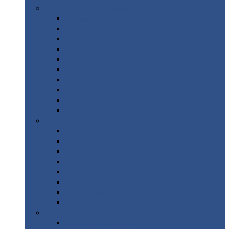
Цветной
металлопрокат
Алюминий
Бронза
Вольфрам
Латунь
Медь
Никель
Олово
Свинец
Титан
Цинк
Нержавеющий
металлопрокат
Лента
Проволока
Квадрат
Круг
нержавеющий
Лист/рулон
Труба
Шестигранник
Диски
ЖБИ
/ Железобетонные изделия
Бордюрный
камень