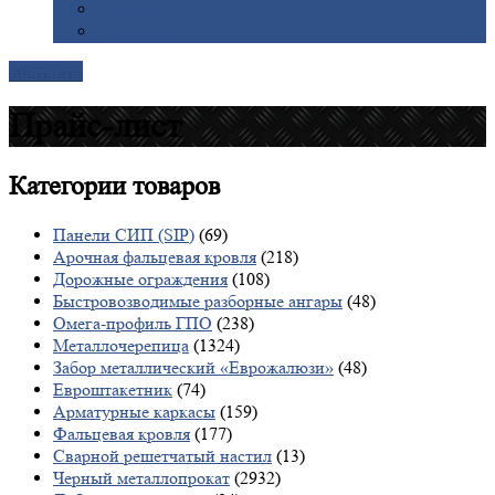
Галерея
Доставка
Контакты
Прайс-лист
Категории
товаров
Панели СИП (SIP)
(69)
Арочная фальцевая кровля
(218)
Дорожные ограждения
(108)
Быстровозводимые разборные ангары
(48)
Омега-профиль ГПО
(238)
Металлочерепица
(1324)
Забор металлический «Еврожалюзи»
(48)
Евроштакетник
(74)
Арматурные каркасы
(159)
Фальцевая кровля
(177)
Сварной решетчатый настил
(13)
Черный металлопрокат
(2932)