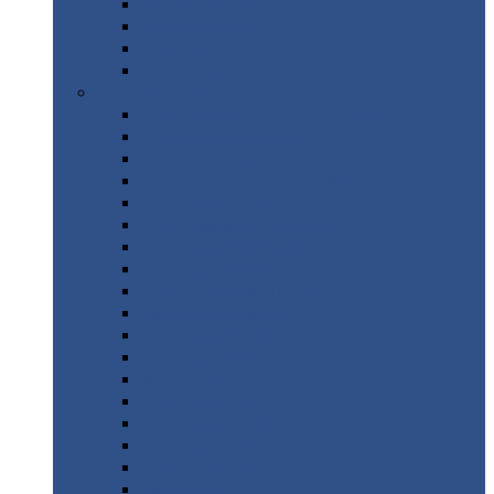
Труба
стальная
Уголок
стальной
Швеллер
Шестигранник
Листовой
прокат
Просечно-вытяжной
лист / ПВЛ
Лист
холоднокатаный
Лист
оцинкованный
Лист
горячекатаный Ст09Г2С
Лист
горячекатаный Ст3
Лист
рифленый: чечевицы
Лист
сталь 10Г2ФБЮ
Лист
сталь 10ХСНД
Лист
сталь 10ХСНД-12
Лист
сталь 12Х1МФ
Лист
сталь 12ХМ
Лист
сталь 16ГС
Лист
сталь 20
Лист
сталь 20К
Лист
сталь 20ЮЧ
Лист
сталь 20Х
Лист
сталь 22К
Лист
сталь 45