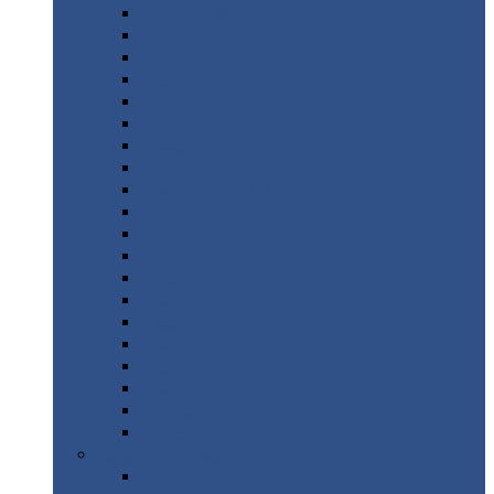
Монтеррей
Супермонтеррей
Макси
Экоррей
Монтекристо
Монтерроса
Трамонтана
Квинта
плюс
Квинта
плюс 3D
Квинта
уно
Монкатта
Классик
Классик
плюс
Ламонтерра
Ламонтерра
X
Ламонтерра
XL
Модерн
Камея
Квадро
Кредо
Доборные
элементы
Доборные
элементы с полимерным