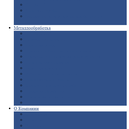
Опоры
ЛЭП
Дымовые
трубы
Закладные
детали для железобетонных
конструкций
Металлообработка
Анодировка
Горячее
цинкование
Лазерная
резка
Правка
плоского металлопроката
Продольно-поперечная
резка рулонов
Порошковая
покраска
Размотка
арматуры
Рубка
металла гильотиной
Резка
газом и плазмой
Сварочно-сборочные
работы
Токарная
обработка
Фрезерование
металла
Шлифовка
металла
О
Компании
Сертификаты
Новости
Вакансии