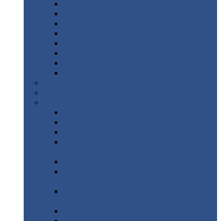
Дорожные
плиты
Каналы
непроходные
Ленточный
фундамент
Лифтовые
шахты
Перемычки
бетонные
Аэродромные
плиты
Фундаментные
блоки
Тепловые
камеры
Авиатехприемка
(РТ приемка)
Арочное
укрытие для конвейеров из профнастила
Профнастил
с нестандартной шириной
Профнастил
с нестандартной шириной С8
Профнастил
с нестандартной шириной С10
Профнастил
с нестандартной шириной СС10
Профнастил
с нестандартной шириной
МП10
Профнастил
с нестандартной шириной С15
Профнастил
с нестандартной шириной
МП18
Профнастил
с нестандартной шириной
МП20
Профнастил
с нестандартной шириной С18