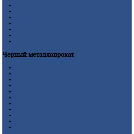
Заводы
Контакты
Прайс-лист
Новости
Личный
кабинет
Оформление
заказа
Оплата
Черный
металлопрокат
Арматура
Двутавровая
балка (двутавр)
Квадрат
Круг
стальной
Лист
Проволока
Рельсы
Сетка
Труба
Шестигранник
Калькулятор