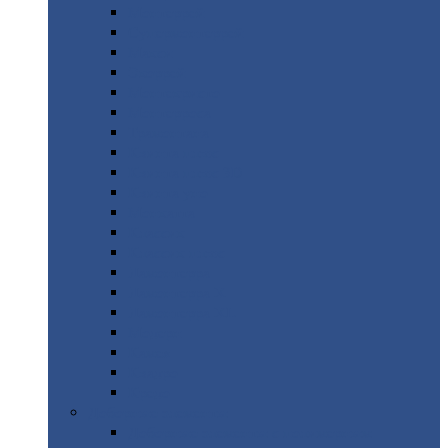
Монтеррей
Супермонтеррей
Макси
Экоррей
Монтекристо
Монтерроса
Трамонтана
Квинта
плюс
Квинта
плюс 3D
Квинта
уно
Монкатта
Классик
Классик
плюс
Ламонтерра
Ламонтерра
X
Ламонтерра
XL
Модерн
Камея
Квадро
Кредо
Доборные
элементы
Доборные
элементы с полимерным