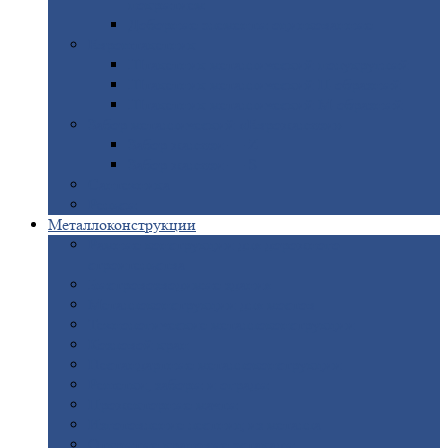
покрытием
Доборные
элементы оцинкованные
Евроштакетник
Штакетник
металлический полукруглый
Штакетник
металлический П-образный
Штакетник
металлический М-образный
Забор
металлический «Еврожалюзи»
Забор
жалюзи — Z
Забор
жалюзи — S
Сантехника
Рельсы
Металлоконструкции
Рамные
конструкции для дорожного
строительства
Быстровозводимые
здания
Металлоконструкции
для мостов
Технологические
металлоконструкции
Козловой
кран
Нестандартные
металлоконструкции
Решетки,
заборы и ограды
Прожекторные
мачты
Изготовление
лестниц из металла
Открытые
крановые эстакады