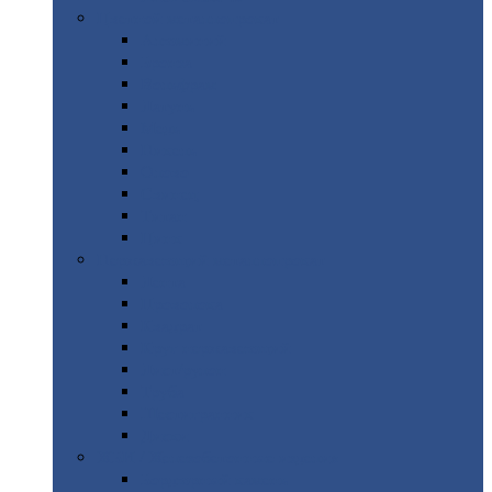
Цветной
металлопрокат
Алюминий
Бронза
Вольфрам
Латунь
Медь
Никель
Олово
Свинец
Титан
Цинк
Нержавеющий
металлопрокат
Лента
Проволока
Квадрат
Круг
нержавеющий
Лист/рулон
Труба
Шестигранник
Диски
ЖБИ
/ Железобетонные изделия
Бордюрный
камень