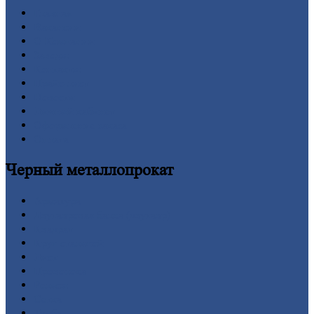
Главная
Вакансии
О
Компании
Заводы
Контакты
Прайс-лист
Новости
Личный
кабинет
Оформление
заказа
Оплата
Черный
металлопрокат
Арматура
Двутавровая
балка (двутавр)
Квадрат
Круг
стальной
Лист
Проволока
Рельсы
Сетка
Труба