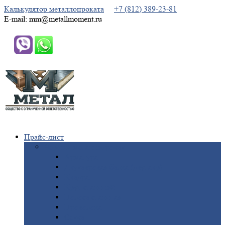
Калькулятор металлопроката
+7 (812) 389-23-81
E-mail: mm@metallmoment.ru
Прайс-лист
Черный
металлопрокат
Арматура
Двутавровая
балка (двутавр)
Квадрат
Круг
стальной
Полоса
стальная
Проволока
Сетка