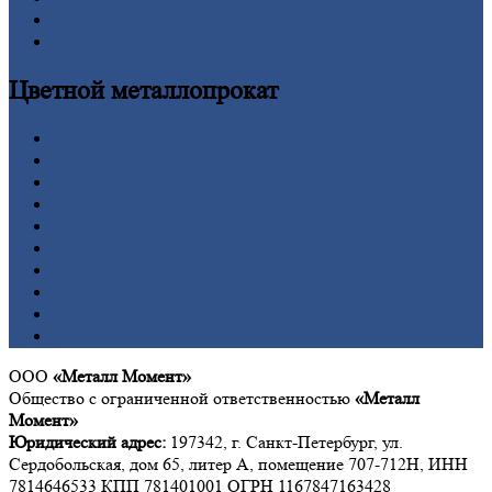
Шестигранник
Калькулятор
Цветной
металлопрокат
Алюминий
Бронза
Вольфрам
Латунь
Медь
Никель
Олово
Свинец
Титан
Цинк
ООО
«Металл Момент»
Общество с ограниченной ответственностью
«Металл
Момент»
Юридический адрес:
197342, г. Санкт-Петербург, ул.
Сердобольская, дом 65, литер А, помещение 707-712Н, ИНН
7814646533 КПП 781401001 ОГРН 1167847163428