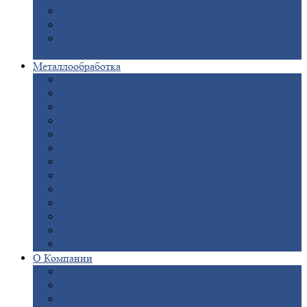
Опоры
ЛЭП
Дымовые
трубы
Закладные
детали для железобетонных
конструкций
Металлообработка
Анодировка
Горячее
цинкование
Лазерная
резка
Правка
плоского металлопроката
Продольно-поперечная
резка рулонов
Порошковая
покраска
Размотка
арматуры
Рубка
металла гильотиной
Резка
газом и плазмой
Сварочно-сборочные
работы
Токарная
обработка
Фрезерование
металла
Шлифовка
металла
О
Компании
Сертификаты
Новости
Вакансии