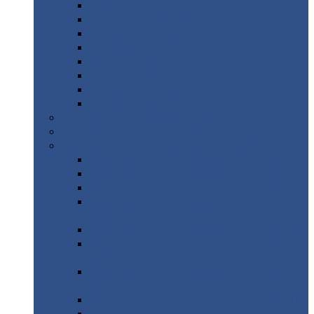
Дорожные
плиты
Каналы
непроходные
Ленточный
фундамент
Лифтовые
шахты
Перемычки
бетонные
Аэродромные
плиты
Фундаментные
блоки
Тепловые
камеры
Авиатехприемка
(РТ приемка)
Арочное
укрытие для конвейеров из профнастила
Профнастил
с нестандартной шириной
Профнастил
с нестандартной шириной С8
Профнастил
с нестандартной шириной С10
Профнастил
с нестандартной шириной СС10
Профнастил
с нестандартной шириной
МП10
Профнастил
с нестандартной шириной С15
Профнастил
с нестандартной шириной
МП18
Профнастил
с нестандартной шириной
МП20
Профнастил
с нестандартной шириной С18