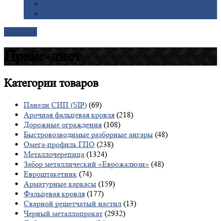
Галерея
Доставка
Контакты
Прайс-лист
Категории
товаров
Панели СИП (SIP)
(69)
Арочная фальцевая кровля
(218)
Дорожные ограждения
(108)
Быстровозводимые разборные ангары
(48)
Омега-профиль ГПО
(238)
Металлочерепица
(1324)
Забор металлический «Еврожалюзи»
(48)
Евроштакетник
(74)
Арматурные каркасы
(159)
Фальцевая кровля
(177)
Сварной решетчатый настил
(13)
Черный металлопрокат
(2932)