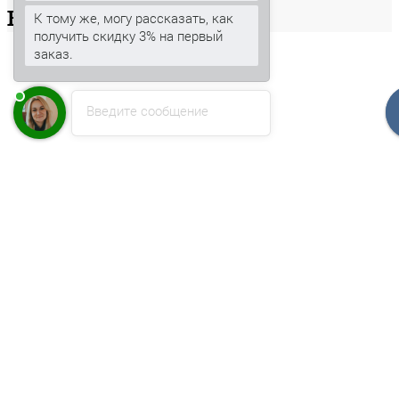
Ваша
корзина
К тому же, могу рассказать, как
получить скидку 3% на первый
заказ.
Введите сообщение