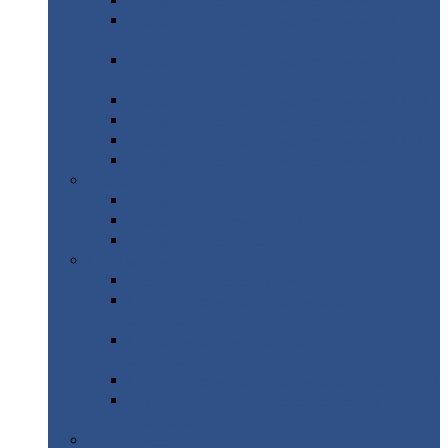
Профнастил
с нестандартной шириной С21
Профнастил
с нестандартной шириной
МП35
Профнастил
с нестандартной шириной
НС35
Профнастил
с нестандартной шириной С44
Профнастил
с нестандартной шириной Н60
Профнастил
с нестандартной шириной Н75
Профнастил
с нестандартной шириной Н114
Профнастил
Профнастил
для крыши
Профнастил
окрашенный
Профнастил
оцинкованный
Сэндвич-панели
Нестандартные
сэндвич панели
С
минераловатным утеплителем (
кровельные )
С
утеплителем из пенополистерола (
кровельные )
С
минераловатным утеплителем ( стеновые )
С
утеплителем из пенополистерола (
стеновые )
Металлочерепица