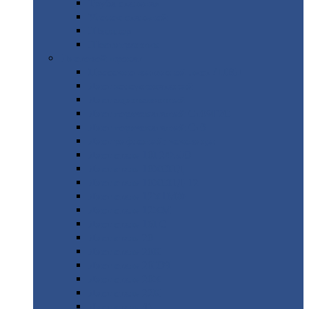
Труба
стальная
Уголок
стальной
Швеллер
Шестигранник
Листовой
прокат
Просечно-вытяжной
лист / ПВЛ
Лист
холоднокатаный
Лист
оцинкованный
Лист
горячекатаный Ст09Г2С
Лист
горячекатаный Ст3
Лист
рифленый: чечевицы
Лист
сталь 10Г2ФБЮ
Лист
сталь 10ХСНД
Лист
сталь 10ХСНД-12
Лист
сталь 12Х1МФ
Лист
сталь 12ХМ
Лист
сталь 16ГС
Лист
сталь 20
Лист
сталь 20К
Лист
сталь 20ЮЧ
Лист
сталь 20Х
Лист
сталь 22К
Лист
сталь 45