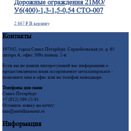
Дорожные
ограждения 21МО/
У6(400)-1,3-1,5-0,54 СТО-007
2 867
₽
В корзину
Контакты
197342, город Санкт-Петербург, Сердобольская ул, д. 65
литера А, офис 509а помещ. 2-н
Если вы не нашли интересующей вас информации о
предоставляемом нами ассортименте металлопроката -
позвоните нам в офис или на телефон менеджера.
Телефоны для связи
Санкт-Петербург:
+7 (812) 389-23-81
Оставить заявку на почту:
mm@metallmoment.ru
Информация