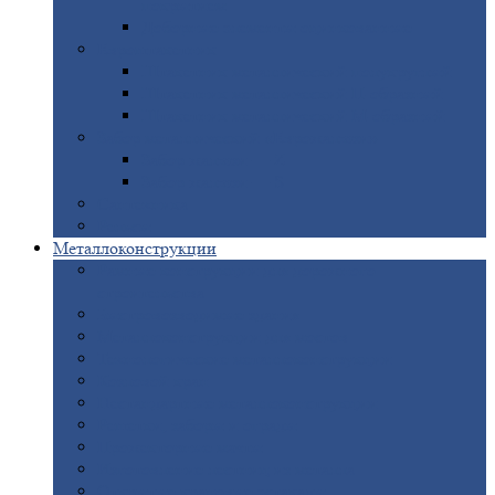
покрытием
Доборные
элементы оцинкованные
Евроштакетник
Штакетник
металлический полукруглый
Штакетник
металлический П-образный
Штакетник
металлический М-образный
Забор
металлический «Еврожалюзи»
Забор
жалюзи — Z
Забор
жалюзи — S
Сантехника
Рельсы
Металлоконструкции
Рамные
конструкции для дорожного
строительства
Быстровозводимые
здания
Металлоконструкции
для мостов
Технологические
металлоконструкции
Козловой
кран
Нестандартные
металлоконструкции
Решетки,
заборы и ограды
Прожекторные
мачты
Изготовление
лестниц из металла
Открытые
крановые эстакады