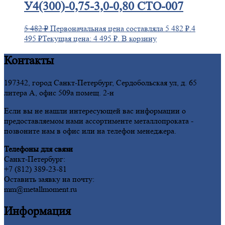
У4(300)-0,75-3,0-0,80 СТО-007
5 482
₽
Первоначальная цена составляла 5 482 ₽.
4
495
₽
Текущая цена: 4 495 ₽.
В корзину
Контакты
197342, город Санкт-Петербург, Сердобольская ул, д. 65
литера А, офис 509а помещ. 2-н
Если вы не нашли интересующей вас информации о
предоставляемом нами ассортименте металлопроката -
позвоните нам в офис или на телефон менеджера.
Телефоны для связи
Санкт-Петербург:
+7 (812) 389-23-81
Оставить заявку на почту:
mm@metallmoment.ru
Информация