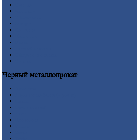
Главная
Вакансии
О
Компании
Заводы
Контакты
Прайс-лист
Новости
Личный
кабинет
Оформление
заказа
Оплата
Черный
металлопрокат
Арматура
Двутавровая
балка (двутавр)
Квадрат
Круг
стальной
Лист
Проволока
Рельсы
Сетка
Труба