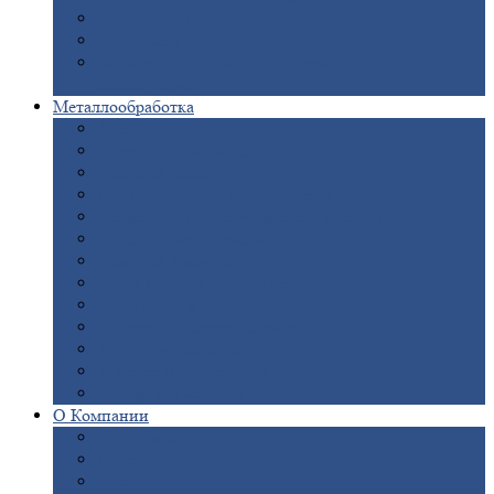
Опоры
ЛЭП
Дымовые
трубы
Закладные
детали для железобетонных
конструкций
Металлообработка
Анодировка
Горячее
цинкование
Лазерная
резка
Правка
плоского металлопроката
Продольно-поперечная
резка рулонов
Порошковая
покраска
Размотка
арматуры
Рубка
металла гильотиной
Резка
газом и плазмой
Сварочно-сборочные
работы
Токарная
обработка
Фрезерование
металла
Шлифовка
металла
О
Компании
Сертификаты
Новости
Вакансии