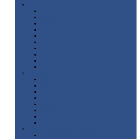
Цветной
металлопрокат
Алюминий
Бронза
Вольфрам
Латунь
Медь
Никель
Олово
Свинец
Титан
Цинк
Нержавеющий
металлопрокат
Лента
Проволока
Квадрат
Круг
нержавеющий
Лист/рулон
Труба
Шестигранник
Диски
ЖБИ
/ Железобетонные изделия
Бордюрный
камень