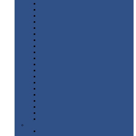
Монтеррей
Супермонтеррей
Макси
Экоррей
Монтекристо
Монтерроса
Трамонтана
Квинта
плюс
Квинта
плюс 3D
Квинта
уно
Монкатта
Классик
Классик
плюс
Ламонтерра
Ламонтерра
X
Ламонтерра
XL
Модерн
Камея
Квадро
Кредо
Доборные
элементы
Доборные
элементы с полимерным