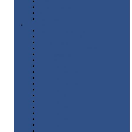
Труба
стальная
Уголок
стальной
Швеллер
Шестигранник
Листовой
прокат
Просечно-вытяжной
лист / ПВЛ
Лист
холоднокатаный
Лист
оцинкованный
Лист
горячекатаный Ст09Г2С
Лист
горячекатаный Ст3
Лист
рифленый: чечевицы
Лист
сталь 10Г2ФБЮ
Лист
сталь 10ХСНД
Лист
сталь 10ХСНД-12
Лист
сталь 12Х1МФ
Лист
сталь 12ХМ
Лист
сталь 16ГС
Лист
сталь 20
Лист
сталь 20К
Лист
сталь 20ЮЧ
Лист
сталь 20Х
Лист
сталь 22К
Лист
сталь 45