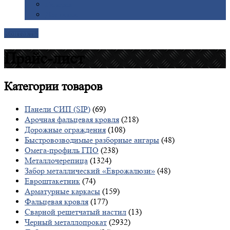
Галерея
Доставка
Контакты
Прайс-лист
Категории
товаров
Панели СИП (SIP)
(69)
Арочная фальцевая кровля
(218)
Дорожные ограждения
(108)
Быстровозводимые разборные ангары
(48)
Омега-профиль ГПО
(238)
Металлочерепица
(1324)
Забор металлический «Еврожалюзи»
(48)
Евроштакетник
(74)
Арматурные каркасы
(159)
Фальцевая кровля
(177)
Сварной решетчатый настил
(13)
Черный металлопрокат
(2932)