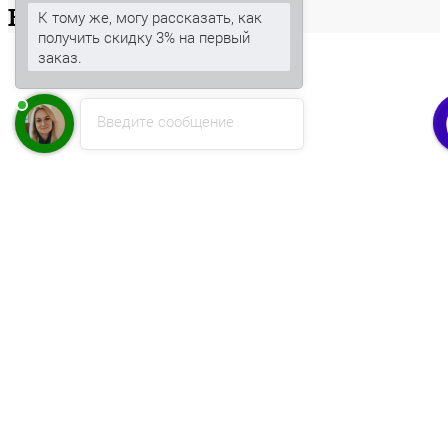
Ваша
корзина
К тому же, могу рассказать, как
получить скидку 3% на первый
заказ.
Введите сообщение