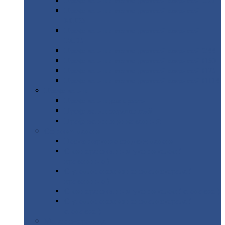
Профнастил
с нестандартной шириной С21
Профнастил
с нестандартной шириной
МП35
Профнастил
с нестандартной шириной
НС35
Профнастил
с нестандартной шириной С44
Профнастил
с нестандартной шириной Н60
Профнастил
с нестандартной шириной Н75
Профнастил
с нестандартной шириной Н114
Профнастил
Профнастил
для крыши
Профнастил
окрашенный
Профнастил
оцинкованный
Сэндвич-панели
Нестандартные
сэндвич панели
С
минераловатным утеплителем (
кровельные )
С
утеплителем из пенополистерола (
кровельные )
С
минераловатным утеплителем ( стеновые )
С
утеплителем из пенополистерола (
стеновые )
Металлочерепица