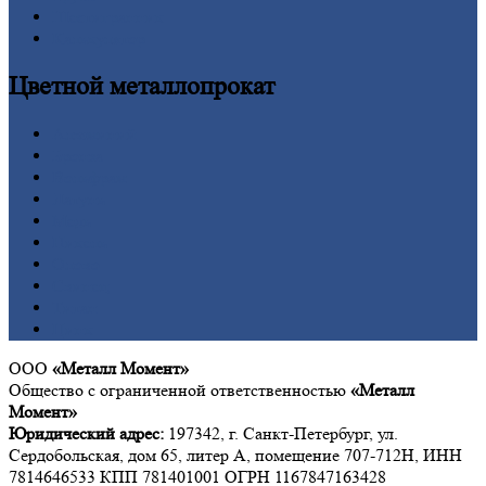
Шестигранник
Калькулятор
Цветной
металлопрокат
Алюминий
Бронза
Вольфрам
Латунь
Медь
Никель
Олово
Свинец
Титан
Цинк
ООО
«Металл Момент»
Общество с ограниченной ответственностью
«Металл
Момент»
Юридический адрес:
197342, г. Санкт-Петербург, ул.
Сердобольская, дом 65, литер А, помещение 707-712Н, ИНН
7814646533 КПП 781401001 ОГРН 1167847163428