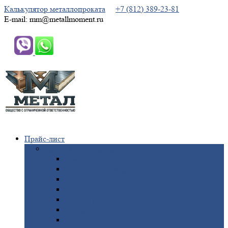
Калькулятор металлопроката
+7 (812) 389-23-81
E-mail: mm@metallmoment.ru
Прайс-лист
Черный
металлопрокат
Арматура
Двутавровая
балка (двутавр)
Квадрат
Круг
стальной
Полоса
стальная
Проволока
Сетка