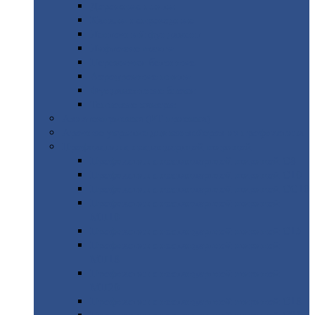
Дорожные
плиты
Каналы
непроходные
Ленточный
фундамент
Лифтовые
шахты
Перемычки
бетонные
Аэродромные
плиты
Фундаментные
блоки
Тепловые
камеры
Авиатехприемка
(РТ приемка)
Арочное
укрытие для конвейеров из профнастила
Профнастил
с нестандартной шириной
Профнастил
с нестандартной шириной С8
Профнастил
с нестандартной шириной С10
Профнастил
с нестандартной шириной СС10
Профнастил
с нестандартной шириной
МП10
Профнастил
с нестандартной шириной С15
Профнастил
с нестандартной шириной
МП18
Профнастил
с нестандартной шириной
МП20
Профнастил
с нестандартной шириной С18