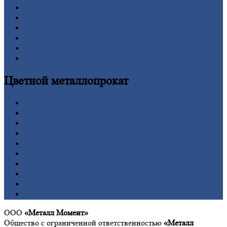
Проволока
Рельсы
Сетка
Труба
Шестигранник
Калькулятор
Цветной
металлопрокат
Алюминий
Бронза
Вольфрам
Латунь
Медь
Никель
Олово
Свинец
Титан
Цинк
ООО
«Металл Момент»
Общество с ограниченной ответственностью
«Металл