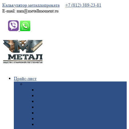
Калькулятор металлопроката
+7 (812) 389-23-81
E-mail: mm@metallmoment.ru
Прайс-лист
Черный
металлопрокат
Арматура
Двутавровая
балка (двутавр)
Квадрат
Круг
стальной
Полоса
стальная
Проволока
Сетка