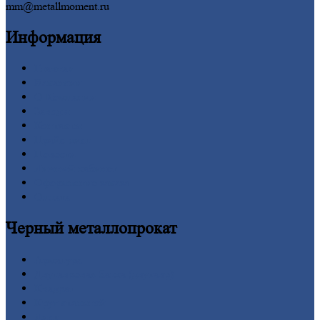
mm@metallmoment.ru
Информация
Главная
Вакансии
О
Компании
Заводы
Контакты
Прайс-лист
Новости
Личный
кабинет
Оформление
заказа
Оплата
Черный
металлопрокат
Арматура
Двутавровая
балка (двутавр)
Квадрат
Круг
стальной
Лист