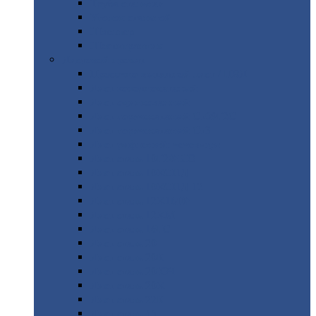
Труба
стальная
Уголок
стальной
Швеллер
Шестигранник
Листовой
прокат
Просечно-вытяжной
лист / ПВЛ
Лист
холоднокатаный
Лист
оцинкованный
Лист
горячекатаный Ст09Г2С
Лист
горячекатаный Ст3
Лист
рифленый: чечевицы
Лист
сталь 10Г2ФБЮ
Лист
сталь 10ХСНД
Лист
сталь 10ХСНД-12
Лист
сталь 12Х1МФ
Лист
сталь 12ХМ
Лист
сталь 16ГС
Лист
сталь 20
Лист
сталь 20К
Лист
сталь 20ЮЧ
Лист
сталь 20Х
Лист
сталь 22К
Лист
сталь 45