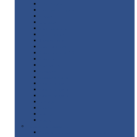
Монтеррей
Супермонтеррей
Макси
Экоррей
Монтекристо
Монтерроса
Трамонтана
Квинта
плюс
Квинта
плюс 3D
Квинта
уно
Монкатта
Классик
Классик
плюс
Ламонтерра
Ламонтерра
X
Ламонтерра
XL
Модерн
Камея
Квадро
Кредо
Доборные
элементы
Доборные
элементы с полимерным