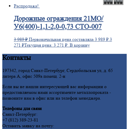
Распродажа!
Дорожные
ограждения 21МО/
У6(400)-1,1-2,0-0,73 СТО-007
3 989
₽
Первоначальная цена составляла 3 989 ₽.
3
271
₽
Текущая цена: 3 271 ₽.
В корзину
Контакты
197342, город Санкт-Петербург, Сердобольская ул, д. 65
литера А, офис 509а помещ. 2-н
Если вы не нашли интересующей вас информации о
предоставляемом нами ассортименте металлопроката -
позвоните нам в офис или на телефон менеджера.
Телефоны для связи
Санкт-Петербург:
+7 (812) 389-23-81
Оставить заявку на почту: