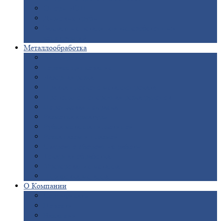
Опоры
ЛЭП
Дымовые
трубы
Закладные
детали для железобетонных
конструкций
Металлообработка
Анодировка
Горячее
цинкование
Лазерная
резка
Правка
плоского металлопроката
Продольно-поперечная
резка рулонов
Порошковая
покраска
Размотка
арматуры
Рубка
металла гильотиной
Резка
газом и плазмой
Сварочно-сборочные
работы
Токарная
обработка
Фрезерование
металла
Шлифовка
металла
О
Компании
Сертификаты
Новости
Вакансии