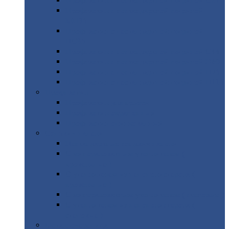
Профнастил
с нестандартной шириной С21
Профнастил
с нестандартной шириной
МП35
Профнастил
с нестандартной шириной
НС35
Профнастил
с нестандартной шириной С44
Профнастил
с нестандартной шириной Н60
Профнастил
с нестандартной шириной Н75
Профнастил
с нестандартной шириной Н114
Профнастил
Профнастил
для крыши
Профнастил
окрашенный
Профнастил
оцинкованный
Сэндвич-панели
Нестандартные
сэндвич панели
С
минераловатным утеплителем (
кровельные )
С
утеплителем из пенополистерола (
кровельные )
С
минераловатным утеплителем ( стеновые )
С
утеплителем из пенополистерола (
стеновые )
Металлочерепица