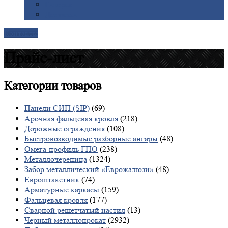
Галерея
Доставка
Контакты
Прайс-лист
Категории
товаров
Панели СИП (SIP)
(69)
Арочная фальцевая кровля
(218)
Дорожные ограждения
(108)
Быстровозводимые разборные ангары
(48)
Омега-профиль ГПО
(238)
Металлочерепица
(1324)
Забор металлический «Еврожалюзи»
(48)
Евроштакетник
(74)
Арматурные каркасы
(159)
Фальцевая кровля
(177)
Сварной решетчатый настил
(13)
Черный металлопрокат
(2932)