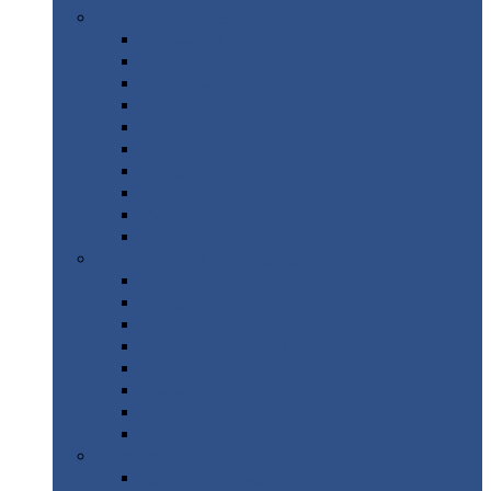
Цветной
металлопрокат
Алюминий
Бронза
Вольфрам
Латунь
Медь
Никель
Олово
Свинец
Титан
Цинк
Нержавеющий
металлопрокат
Лента
Проволока
Квадрат
Круг
нержавеющий
Лист/рулон
Труба
Шестигранник
Диски
ЖБИ
/ Железобетонные изделия
Бордюрный
камень