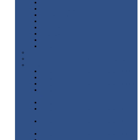
Дорожные
плиты
Каналы
непроходные
Ленточный
фундамент
Лифтовые
шахты
Перемычки
бетонные
Аэродромные
плиты
Фундаментные
блоки
Тепловые
камеры
Авиатехприемка
(РТ приемка)
Арочное
укрытие для конвейеров из профнастила
Профнастил
с нестандартной шириной
Профнастил
с нестандартной шириной С8
Профнастил
с нестандартной шириной С10
Профнастил
с нестандартной шириной СС10
Профнастил
с нестандартной шириной
МП10
Профнастил
с нестандартной шириной С15
Профнастил
с нестандартной шириной
МП18
Профнастил
с нестандартной шириной
МП20
Профнастил
с нестандартной шириной С18