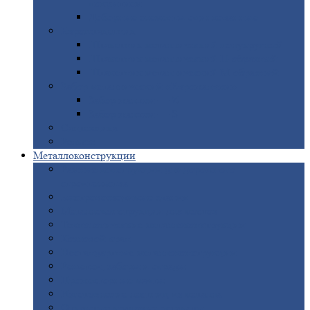
покрытием
Доборные
элементы оцинкованные
Евроштакетник
Штакетник
металлический полукруглый
Штакетник
металлический П-образный
Штакетник
металлический М-образный
Забор
металлический «Еврожалюзи»
Забор
жалюзи — Z
Забор
жалюзи — S
Сантехника
Рельсы
Металлоконструкции
Рамные
конструкции для дорожного
строительства
Быстровозводимые
здания
Металлоконструкции
для мостов
Технологические
металлоконструкции
Козловой
кран
Нестандартные
металлоконструкции
Решетки,
заборы и ограды
Прожекторные
мачты
Изготовление
лестниц из металла
Открытые
крановые эстакады