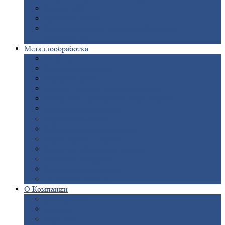
Опоры
ЛЭП
Дымовые
трубы
Закладные
детали для железобетонных
конструкций
Металлообработка
Анодировка
Горячее
цинкование
Лазерная
резка
Правка
плоского металлопроката
Продольно-поперечная
резка рулонов
Порошковая
покраска
Размотка
арматуры
Рубка
металла гильотиной
Резка
газом и плазмой
Сварочно-сборочные
работы
Токарная
обработка
Фрезерование
металла
Шлифовка
металла
О
Компании
Сертификаты
Новости
Вакансии