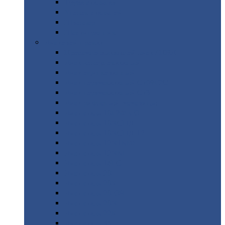
Труба
стальная
Уголок
стальной
Швеллер
Шестигранник
Листовой
прокат
Просечно-вытяжной
лист / ПВЛ
Лист
холоднокатаный
Лист
оцинкованный
Лист
горячекатаный Ст09Г2С
Лист
горячекатаный Ст3
Лист
рифленый: чечевицы
Лист
сталь 10Г2ФБЮ
Лист
сталь 10ХСНД
Лист
сталь 10ХСНД-12
Лист
сталь 12Х1МФ
Лист
сталь 12ХМ
Лист
сталь 16ГС
Лист
сталь 20
Лист
сталь 20К
Лист
сталь 20ЮЧ
Лист
сталь 20Х
Лист
сталь 22К
Лист
сталь 45