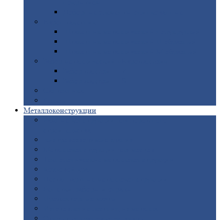
покрытием
Доборные
элементы оцинкованные
Евроштакетник
Штакетник
металлический полукруглый
Штакетник
металлический П-образный
Штакетник
металлический М-образный
Забор
металлический «Еврожалюзи»
Забор
жалюзи — Z
Забор
жалюзи — S
Сантехника
Рельсы
Металлоконструкции
Рамные
конструкции для дорожного
строительства
Быстровозводимые
здания
Металлоконструкции
для мостов
Технологические
металлоконструкции
Козловой
кран
Нестандартные
металлоконструкции
Решетки,
заборы и ограды
Прожекторные
мачты
Изготовление
лестниц из металла
Открытые
крановые эстакады