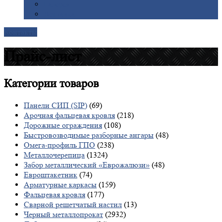
Галерея
Доставка
Контакты
Прайс-лист
Категории
товаров
Панели СИП (SIP)
(69)
Арочная фальцевая кровля
(218)
Дорожные ограждения
(108)
Быстровозводимые разборные ангары
(48)
Омега-профиль ГПО
(238)
Металлочерепица
(1324)
Забор металлический «Еврожалюзи»
(48)
Евроштакетник
(74)
Арматурные каркасы
(159)
Фальцевая кровля
(177)
Сварной решетчатый настил
(13)
Черный металлопрокат
(2932)