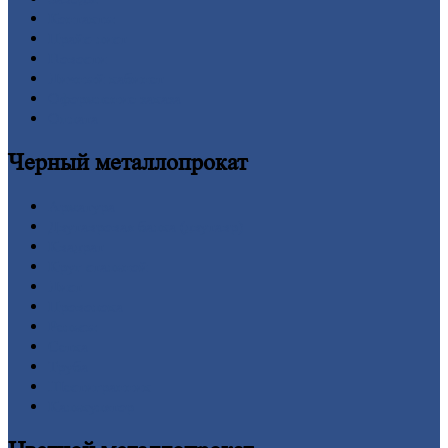
Контакты
Прайс-лист
Новости
Личный
кабинет
Оформление
заказа
Оплата
Черный
металлопрокат
Арматура
Двутавровая
балка (двутавр)
Квадрат
Круг
стальной
Лист
Проволока
Рельсы
Сетка
Труба
Шестигранник
Калькулятор