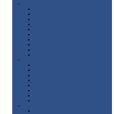
Цветной
металлопрокат
Алюминий
Бронза
Вольфрам
Латунь
Медь
Никель
Олово
Свинец
Титан
Цинк
Нержавеющий
металлопрокат
Лента
Проволока
Квадрат
Круг
нержавеющий
Лист/рулон
Труба
Шестигранник
Диски
ЖБИ
/ Железобетонные изделия
Бордюрный
камень