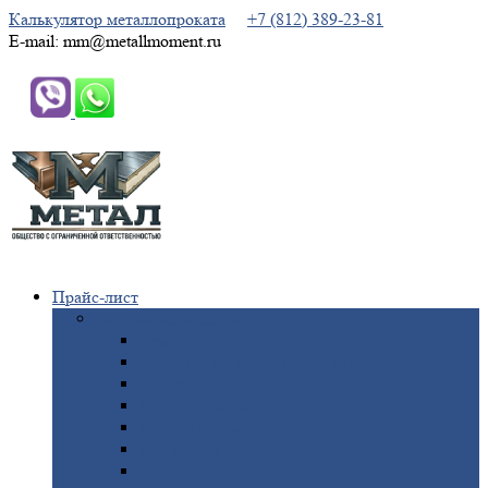
Калькулятор металлопроката
+7 (812) 389-23-81
E-mail: mm@metallmoment.ru
Прайс-лист
Черный
металлопрокат
Арматура
Двутавровая
балка (двутавр)
Квадрат
Круг
стальной
Полоса
стальная
Проволока
Сетка