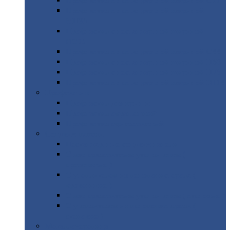
Профнастил
с нестандартной шириной С21
Профнастил
с нестандартной шириной
МП35
Профнастил
с нестандартной шириной
НС35
Профнастил
с нестандартной шириной С44
Профнастил
с нестандартной шириной Н60
Профнастил
с нестандартной шириной Н75
Профнастил
с нестандартной шириной Н114
Профнастил
Профнастил
для крыши
Профнастил
окрашенный
Профнастил
оцинкованный
Сэндвич-панели
Нестандартные
сэндвич панели
С
минераловатным утеплителем (
кровельные )
С
утеплителем из пенополистерола (
кровельные )
С
минераловатным утеплителем ( стеновые )
С
утеплителем из пенополистерола (
стеновые )
Металлочерепица