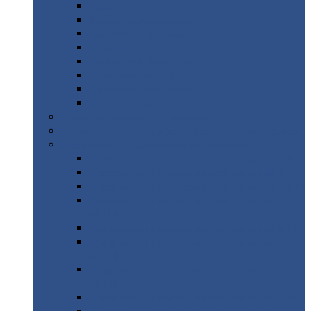
Дорожные
плиты
Каналы
непроходные
Ленточный
фундамент
Лифтовые
шахты
Перемычки
бетонные
Аэродромные
плиты
Фундаментные
блоки
Тепловые
камеры
Авиатехприемка
(РТ приемка)
Арочное
укрытие для конвейеров из профнастила
Профнастил
с нестандартной шириной
Профнастил
с нестандартной шириной С8
Профнастил
с нестандартной шириной С10
Профнастил
с нестандартной шириной СС10
Профнастил
с нестандартной шириной
МП10
Профнастил
с нестандартной шириной С15
Профнастил
с нестандартной шириной
МП18
Профнастил
с нестандартной шириной
МП20
Профнастил
с нестандартной шириной С18