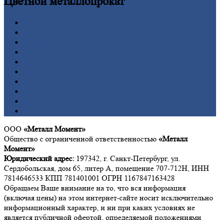
Цветной
металлопрокат
Алюминий
Бронза
Вольфрам
Латунь
Медь
Никель
Олово
Свинец
Титан
Цинк
ООО
«Металл Момент»
Общество с ограниченной ответственностью
«Металл
Момент»
Юридический адрес:
197342, г. Санкт-Петербург, ул.
Сердобольская, дом 65, литер А, помещение 707-712Н, ИНН
7814646533 КПП 781401001 ОГРН 1167847163428
Обращаем Ваше внимание на то, что вся информация
(включая цены) на этом интернет-сайте носит исключительно
информационный характер, и ни при каких условиях не
является публичной офертой, определяемой положениями