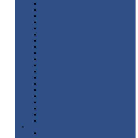
Монтеррей
Супермонтеррей
Макси
Экоррей
Монтекристо
Монтерроса
Трамонтана
Квинта
плюс
Квинта
плюс 3D
Квинта
уно
Монкатта
Классик
Классик
плюс
Ламонтерра
Ламонтерра
X
Ламонтерра
XL
Модерн
Камея
Квадро
Кредо
Доборные
элементы
Доборные
элементы с полимерным