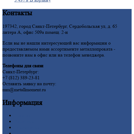
Контакты
197342, город Санкт-Петербург, Сердобольская ул, д. 65
литера А, офис 509а помещ. 2-н
Если вы не нашли интересующей вас информации о
предоставляемом нами ассортименте металлопроката -
позвоните нам в офис или на телефон менеджера.
Телефоны для связи
Санкт-Петербург:
+7 (812) 389-23-81
Оставить заявку на почту:
mm@metallmoment.ru
Информация
Главная
Вакансии
О
Компании
Заводы