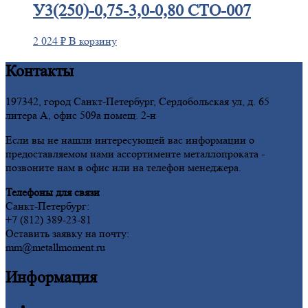
У3(250)-0,75-3,0-0,80 СТО-007
2 024
₽
В корзину
Контакты
197342, город Санкт-Петербург, Сердобольская ул, д. 65
литера А, офис 509а помещ. 2-н
Если вы не нашли интересующей вас информации о
предоставляемом нами ассортименте металлопроката -
позвоните нам в офис или на телефон менеджера.
Телефоны для связи
Санкт-Петербург:
+7 (812) 389-23-81
Оставить заявку на почту:
mm@metallmoment.ru
Информация
Главная