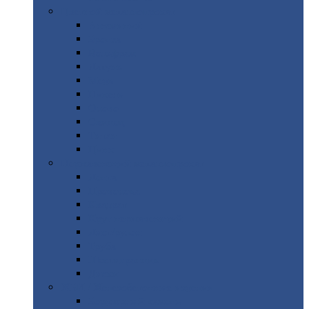
Цветной
металлопрокат
Алюминий
Бронза
Вольфрам
Латунь
Медь
Никель
Олово
Свинец
Титан
Цинк
Нержавеющий
металлопрокат
Лента
Проволока
Квадрат
Круг
нержавеющий
Лист/рулон
Труба
Шестигранник
Диски
ЖБИ
/ Железобетонные изделия
Бордюрный
камень