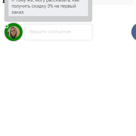
Ваша
корзина
получить скидку 3% на первый
заказ.
Введите сообщение