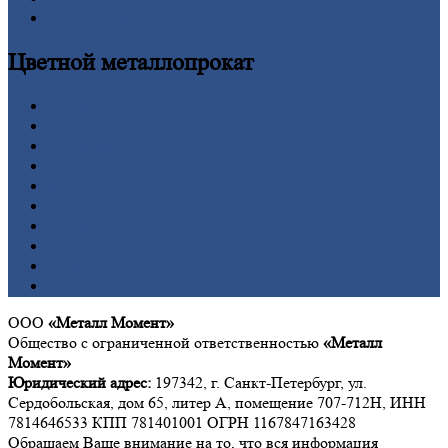
Калькулятор
Цветной
металлопрокат
Алюминий
Бронза
Вольфрам
Латунь
Медь
Никель
Олово
Свинец
Титан
Цинк
ООО
«Металл Момент»
Общество с ограниченной ответственностью
«Металл
Момент»
Юридический адрес:
197342, г. Санкт-Петербург, ул.
Сердобольская, дом 65, литер А, помещение 707-712Н, ИНН
7814646533 КПП 781401001 ОГРН 1167847163428
Обращаем Ваше внимание на то, что вся информация