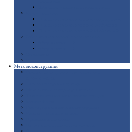
покрытием
Доборные
элементы оцинкованные
Евроштакетник
Штакетник
металлический полукруглый
Штакетник
металлический П-образный
Штакетник
металлический М-образный
Забор
металлический «Еврожалюзи»
Забор
жалюзи — Z
Забор
жалюзи — S
Сантехника
Рельсы
Металлоконструкции
Рамные
конструкции для дорожного
строительства
Быстровозводимые
здания
Металлоконструкции
для мостов
Технологические
металлоконструкции
Козловой
кран
Нестандартные
металлоконструкции
Решетки,
заборы и ограды
Прожекторные
мачты
Изготовление
лестниц из металла
Открытые
крановые эстакады