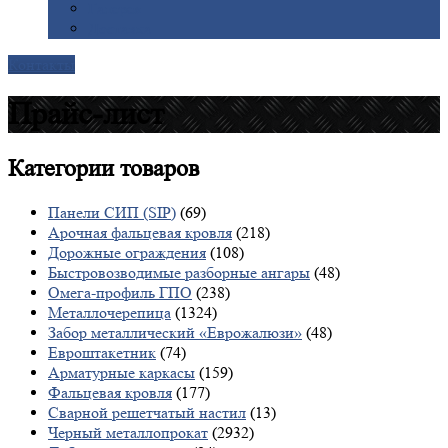
Галерея
Доставка
Контакты
Прайс-лист
Категории
товаров
Панели СИП (SIP)
(69)
Арочная фальцевая кровля
(218)
Дорожные ограждения
(108)
Быстровозводимые разборные ангары
(48)
Омега-профиль ГПО
(238)
Металлочерепица
(1324)
Забор металлический «Еврожалюзи»
(48)
Евроштакетник
(74)
Арматурные каркасы
(159)
Фальцевая кровля
(177)
Сварной решетчатый настил
(13)
Черный металлопрокат
(2932)