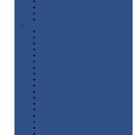
Труба
стальная
Уголок
стальной
Швеллер
Шестигранник
Листовой
прокат
Просечно-вытяжной
лист / ПВЛ
Лист
холоднокатаный
Лист
оцинкованный
Лист
горячекатаный Ст09Г2С
Лист
горячекатаный Ст3
Лист
рифленый: чечевицы
Лист
сталь 10Г2ФБЮ
Лист
сталь 10ХСНД
Лист
сталь 10ХСНД-12
Лист
сталь 12Х1МФ
Лист
сталь 12ХМ
Лист
сталь 16ГС
Лист
сталь 20
Лист
сталь 20К
Лист
сталь 20ЮЧ
Лист
сталь 20Х
Лист
сталь 22К
Лист
сталь 45