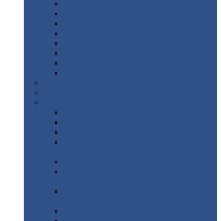
Дорожные
плиты
Каналы
непроходные
Ленточный
фундамент
Лифтовые
шахты
Перемычки
бетонные
Аэродромные
плиты
Фундаментные
блоки
Тепловые
камеры
Авиатехприемка
(РТ приемка)
Арочное
укрытие для конвейеров из профнастила
Профнастил
с нестандартной шириной
Профнастил
с нестандартной шириной С8
Профнастил
с нестандартной шириной С10
Профнастил
с нестандартной шириной СС10
Профнастил
с нестандартной шириной
МП10
Профнастил
с нестандартной шириной С15
Профнастил
с нестандартной шириной
МП18
Профнастил
с нестандартной шириной
МП20
Профнастил
с нестандартной шириной С18