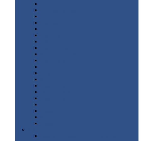
Монтеррей
Супермонтеррей
Макси
Экоррей
Монтекристо
Монтерроса
Трамонтана
Квинта
плюс
Квинта
плюс 3D
Квинта
уно
Монкатта
Классик
Классик
плюс
Ламонтерра
Ламонтерра
X
Ламонтерра
XL
Модерн
Камея
Квадро
Кредо
Доборные
элементы
Доборные
элементы с полимерным