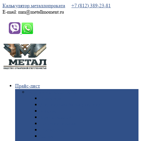
Калькулятор металлопроката
+7 (812) 389-23-81
E-mail: mm@metallmoment.ru
Прайс-лист
Черный
металлопрокат
Арматура
Двутавровая
балка (двутавр)
Квадрат
Круг
стальной
Полоса
стальная
Проволока
Сетка