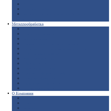
Опоры
ЛЭП
Дымовые
трубы
Закладные
детали для железобетонных
конструкций
Металлообработка
Анодировка
Горячее
цинкование
Лазерная
резка
Правка
плоского металлопроката
Продольно-поперечная
резка рулонов
Порошковая
покраска
Размотка
арматуры
Рубка
металла гильотиной
Резка
газом и плазмой
Сварочно-сборочные
работы
Токарная
обработка
Фрезерование
металла
Шлифовка
металла
О
Компании
Сертификаты
Новости
Вакансии