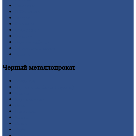
Вакансии
О
Компании
Заводы
Контакты
Прайс-лист
Новости
Личный
кабинет
Оформление
заказа
Оплата
Черный
металлопрокат
Арматура
Двутавровая
балка (двутавр)
Квадрат
Круг
стальной
Лист
Проволока
Рельсы
Сетка
Труба
Шестигранник