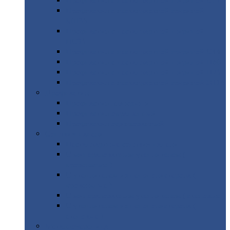
Профнастил
с нестандартной шириной С21
Профнастил
с нестандартной шириной
МП35
Профнастил
с нестандартной шириной
НС35
Профнастил
с нестандартной шириной С44
Профнастил
с нестандартной шириной Н60
Профнастил
с нестандартной шириной Н75
Профнастил
с нестандартной шириной Н114
Профнастил
Профнастил
для крыши
Профнастил
окрашенный
Профнастил
оцинкованный
Сэндвич-панели
Нестандартные
сэндвич панели
С
минераловатным утеплителем (
кровельные )
С
утеплителем из пенополистерола (
кровельные )
С
минераловатным утеплителем ( стеновые )
С
утеплителем из пенополистерола (
стеновые )
Металлочерепица