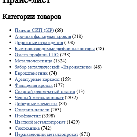
Прайс-лист
Категории
товаров
Панели СИП (SIP)
(69)
Арочная фальцевая кровля
(218)
Дорожные ограждения
(108)
Быстровозводимые разборные ангары
(48)
Омега-профиль ГПО
(238)
Металлочерепица
(1324)
Забор металлический «Еврожалюзи»
(48)
Евроштакетник
(74)
Арматурные каркасы
(159)
Фальцевая кровля
(177)
Сварной решетчатый настил
(13)
Черный металлопрокат
(2932)
Доборные элементы
(84)
Сэндвич-панели
(263)
Профнастил
(3398)
Цветной металлопрокат
(1429)
Сантехника
(742)
Нержавеющий металлопрокат
(871)