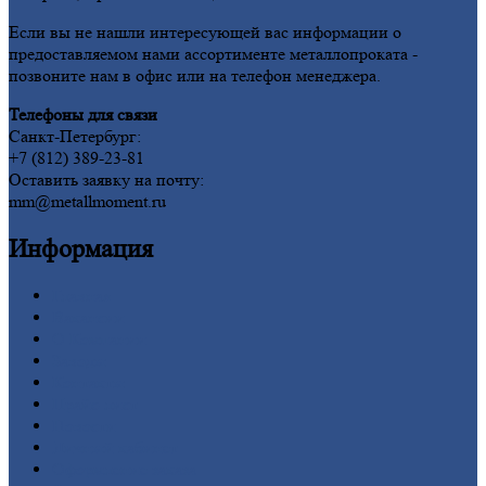
Если вы не нашли интересующей вас информации о
предоставляемом нами ассортименте металлопроката -
позвоните нам в офис или на телефон менеджера.
Телефоны для связи
Санкт-Петербург:
+7 (812) 389-23-81
Оставить заявку на почту:
mm@metallmoment.ru
Информация
Главная
Вакансии
О
Компании
Заводы
Контакты
Прайс-лист
Новости
Личный
кабинет
Оформление
заказа