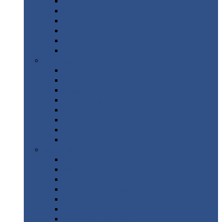
Медь
Никель
Олово
Свинец
Титан
Цинк
Нержавеющий
металлопрокат
Лента
Проволока
Квадрат
Круг
нержавеющий
Лист/рулон
Труба
Шестигранник
Диски
ЖБИ
/ Железобетонные изделия
Бордюрный
камень
Дорожные
плиты
Каналы
непроходные
Ленточный
фундамент
Лифтовые
шахты
Перемычки
бетонные
Аэродромные
плиты