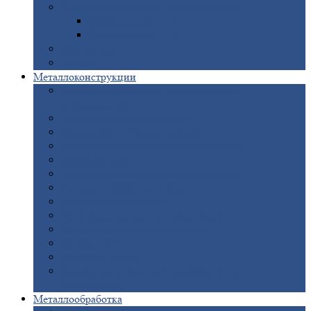
Забор
металлический «Еврожалюзи»
Забор
жалюзи — Z
Забор
жалюзи — S
Сантехника
Рельсы
Металлоконструкции
Рамные
конструкции для дорожного
строительства
Быстровозводимые
здания
Металлоконструкции
для мостов
Технологические
металлоконструкции
Козловой
кран
Нестандартные
металлоконструкции
Решетки,
заборы и ограды
Прожекторные
мачты
Изготовление
лестниц из металла
Открытые
крановые эстакады
Опоры
ЛЭП
Дымовые
трубы
Закладные
детали для железобетонных
конструкций
Металлообработка