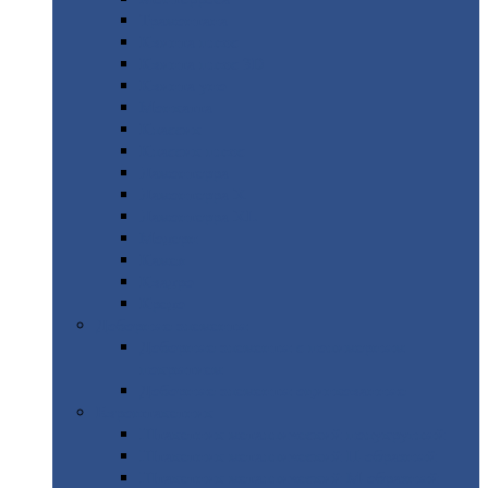
Трамонтана
Квинта
плюс
Квинта
плюс 3D
Квинта
уно
Монкатта
Классик
Классик
плюс
Ламонтерра
Ламонтерра
X
Ламонтерра
XL
Модерн
Камея
Квадро
Кредо
Доборные
элементы
Доборные
элементы с полимерным
покрытием
Доборные
элементы оцинкованные
Евроштакетник
Штакетник
металлический полукруглый
Штакетник
металлический П-образный
Штакетник
металлический М-образный