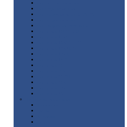
Лист
холоднокатаный
Лист
оцинкованный
Лист
горячекатаный Ст09Г2С
Лист
горячекатаный Ст3
Лист
рифленый: чечевицы
Лист
сталь 10Г2ФБЮ
Лист
сталь 10ХСНД
Лист
сталь 10ХСНД-12
Лист
сталь 12Х1МФ
Лист
сталь 12ХМ
Лист
сталь 16ГС
Лист
сталь 20
Лист
сталь 20К
Лист
сталь 20ЮЧ
Лист
сталь 20Х
Лист
сталь 22К
Лист
сталь 45
Цветной
металлопрокат
Алюминий
Бронза
Вольфрам
Латунь