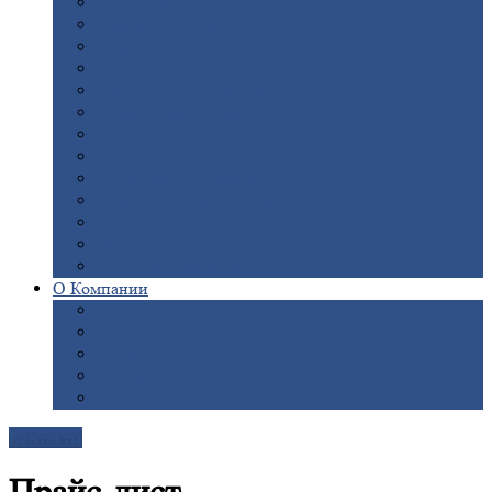
Анодировка
Горячее
цинкование
Лазерная
резка
Правка
плоского металлопроката
Продольно-поперечная
резка рулонов
Порошковая
покраска
Размотка
арматуры
Рубка
металла гильотиной
Резка
газом и плазмой
Сварочно-сборочные
работы
Токарная
обработка
Фрезерование
металла
Шлифовка
металла
О
Компании
Сертификаты
Новости
Вакансии
Галерея
Доставка
Контакты