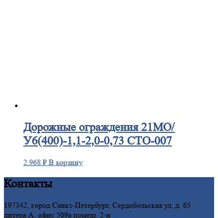
Дорожные
ограждения 21МО/
У6(400)-1,1-2,0-0,73 СТО-007
2 968
₽
В корзину
Контакты
197342, город Санкт-Петербург, Сердобольская ул, д. 65
литера А, офис 509а помещ. 2-н