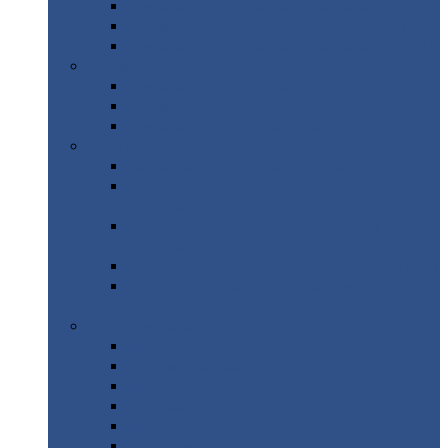
Профнастил
с нестандартной шириной Н60
Профнастил
с нестандартной шириной Н75
Профнастил
с нестандартной шириной Н114
Профнастил
Профнастил
для крыши
Профнастил
окрашенный
Профнастил
оцинкованный
Сэндвич-панели
Нестандартные
сэндвич панели
С
минераловатным утеплителем (
кровельные )
С
утеплителем из пенополистерола (
кровельные )
С
минераловатным утеплителем ( стеновые )
С
утеплителем из пенополистерола (
стеновые )
Металлочерепица
Монтеррей
Супермонтеррей
Макси
Экоррей
Монтекристо
Монтерроса