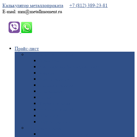
Калькулятор металлопроката
+7 (812) 389-23-81
E-mail: mm@metallmoment.ru
Прайс-лист
Черный
металлопрокат
Арматура
Двутавровая
балка (двутавр)
Квадрат
Круг
стальной
Полоса
стальная
Проволока
Сетка
Труба
стальная
Уголок
стальной
Швеллер
Шестигранник
Листовой
прокат
Просечно-вытяжной
лист / ПВЛ