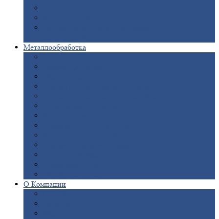
Опоры
ЛЭП
Дымовые
трубы
Закладные
детали для железобетонных
конструкций
Металлообработка
Анодировка
Горячее
цинкование
Лазерная
резка
Правка
плоского металлопроката
Продольно-поперечная
резка рулонов
Порошковая
покраска
Размотка
арматуры
Рубка
металла гильотиной
Резка
газом и плазмой
Сварочно-сборочные
работы
Токарная
обработка
Фрезерование
металла
Шлифовка
металла
О
Компании
Сертификаты
Новости
Вакансии