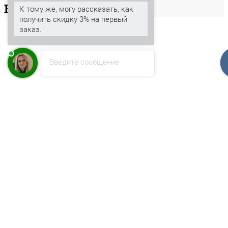
Ваша
корзина
К тому же, могу рассказать, как
получить скидку 3% на первый
заказ.
Введите сообщение