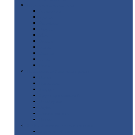
Цветной
металлопрокат
Алюминий
Бронза
Вольфрам
Латунь
Медь
Никель
Олово
Свинец
Титан
Цинк
Нержавеющий
металлопрокат
Лента
Проволока
Квадрат
Круг
нержавеющий
Лист/рулон
Труба
Шестигранник
Диски
ЖБИ
/ Железобетонные изделия
Бордюрный
камень