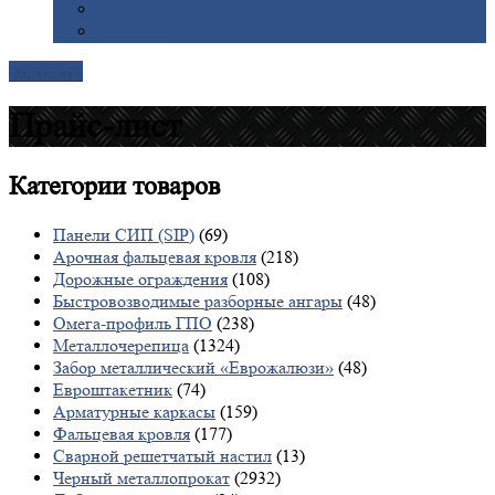
Галерея
Доставка
Контакты
Прайс-лист
Категории
товаров
Панели СИП (SIP)
(69)
Арочная фальцевая кровля
(218)
Дорожные ограждения
(108)
Быстровозводимые разборные ангары
(48)
Омега-профиль ГПО
(238)
Металлочерепица
(1324)
Забор металлический «Еврожалюзи»
(48)
Евроштакетник
(74)
Арматурные каркасы
(159)
Фальцевая кровля
(177)
Сварной решетчатый настил
(13)
Черный металлопрокат
(2932)