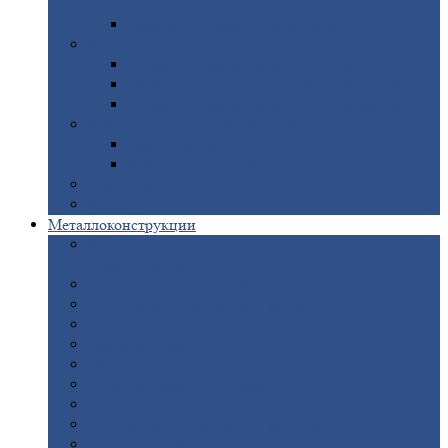
покрытием
Доборные
элементы оцинкованные
Евроштакетник
Штакетник
металлический полукруглый
Штакетник
металлический П-образный
Штакетник
металлический М-образный
Забор
металлический «Еврожалюзи»
Забор
жалюзи — Z
Забор
жалюзи — S
Сантехника
Рельсы
Металлоконструкции
Рамные
конструкции для дорожного
строительства
Быстровозводимые
здания
Металлоконструкции
для мостов
Технологические
металлоконструкции
Козловой
кран
Нестандартные
металлоконструкции
Решетки,
заборы и ограды
Прожекторные
мачты
Изготовление
лестниц из металла
Открытые
крановые эстакады