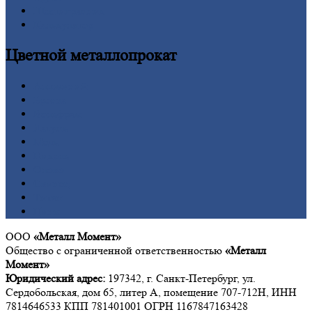
Шестигранник
Калькулятор
Цветной
металлопрокат
Алюминий
Бронза
Вольфрам
Латунь
Медь
Никель
Олово
Свинец
Титан
Цинк
ООО
«Металл Момент»
Общество с ограниченной ответственностью
«Металл
Момент»
Юридический адрес:
197342, г. Санкт-Петербург, ул.
Сердобольская, дом 65, литер А, помещение 707-712Н, ИНН
7814646533 КПП 781401001 ОГРН 1167847163428