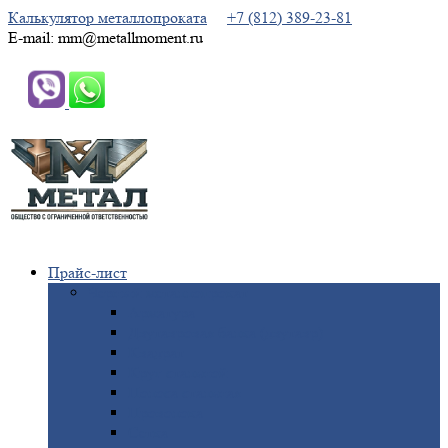
Калькулятор металлопроката
+7 (812) 389-23-81
E-mail: mm@metallmoment.ru
Прайс-лист
Черный
металлопрокат
Арматура
Двутавровая
балка (двутавр)
Квадрат
Круг
стальной
Полоса
стальная
Проволока
Сетка