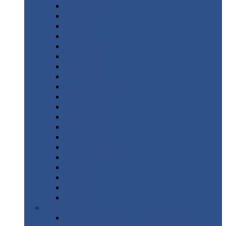
Монтеррей
Супермонтеррей
Макси
Экоррей
Монтекристо
Монтерроса
Трамонтана
Квинта
плюс
Квинта
плюс 3D
Квинта
уно
Монкатта
Классик
Классик
плюс
Ламонтерра
Ламонтерра
X
Ламонтерра
XL
Модерн
Камея
Квадро
Кредо
Доборные
элементы
Доборные
элементы с полимерным