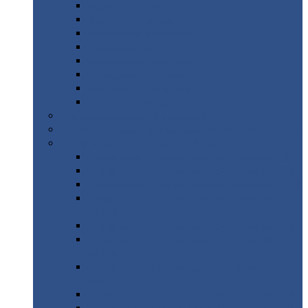
Дорожные
плиты
Каналы
непроходные
Ленточный
фундамент
Лифтовые
шахты
Перемычки
бетонные
Аэродромные
плиты
Фундаментные
блоки
Тепловые
камеры
Авиатехприемка
(РТ приемка)
Арочное
укрытие для конвейеров из профнастила
Профнастил
с нестандартной шириной
Профнастил
с нестандартной шириной С8
Профнастил
с нестандартной шириной С10
Профнастил
с нестандартной шириной СС10
Профнастил
с нестандартной шириной
МП10
Профнастил
с нестандартной шириной С15
Профнастил
с нестандартной шириной
МП18
Профнастил
с нестандартной шириной
МП20
Профнастил
с нестандартной шириной С18