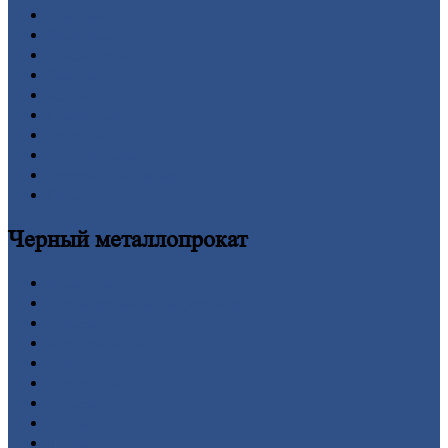
Главная
Вакансии
О
Компании
Заводы
Контакты
Прайс-лист
Новости
Личный
кабинет
Оформление
заказа
Оплата
Черный
металлопрокат
Арматура
Двутавровая
балка (двутавр)
Квадрат
Круг
стальной
Лист
Проволока
Рельсы
Сетка
Труба