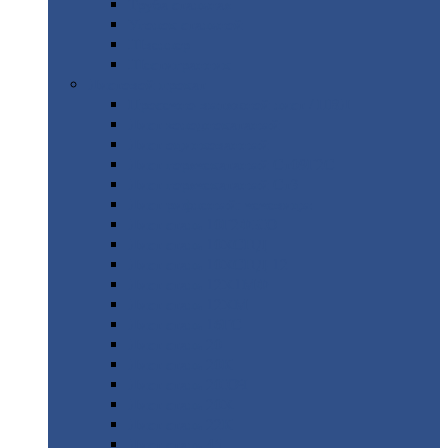
Труба
стальная
Уголок
стальной
Швеллер
Шестигранник
Листовой
прокат
Просечно-вытяжной
лист / ПВЛ
Лист
холоднокатаный
Лист
оцинкованный
Лист
горячекатаный Ст09Г2С
Лист
горячекатаный Ст3
Лист
рифленый: чечевицы
Лист
сталь 10Г2ФБЮ
Лист
сталь 10ХСНД
Лист
сталь 10ХСНД-12
Лист
сталь 12Х1МФ
Лист
сталь 12ХМ
Лист
сталь 16ГС
Лист
сталь 20
Лист
сталь 20К
Лист
сталь 20ЮЧ
Лист
сталь 20Х
Лист
сталь 22К
Лист
сталь 45