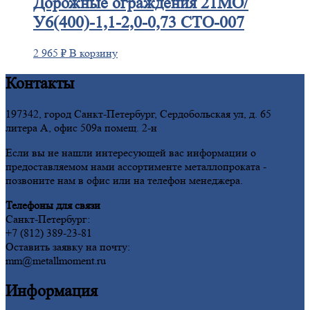
Дорожные
ограждения 21МО/
У6(400)-1,1-2,0-0,73 СТО-007
2 965
₽
В корзину
Контакты
197342, город Санкт-Петербург, Сердобольская ул, д. 65
литера А, офис 509а помещ. 2-н
Если вы не нашли интересующей вас информации о
предоставляемом нами ассортименте металлопроката -
позвоните нам в офис или на телефон менеджера.
Телефоны для связи
Санкт-Петербург:
+7 (812) 389-23-81
Оставить заявку на почту:
mm@metallmoment.ru
Информация