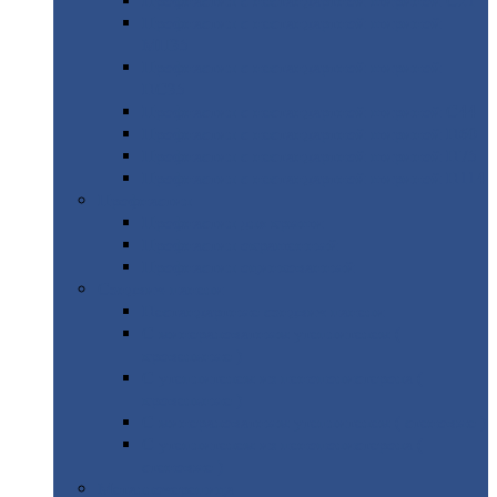
Профнастил
с нестандартной шириной С21
Профнастил
с нестандартной шириной
МП35
Профнастил
с нестандартной шириной
НС35
Профнастил
с нестандартной шириной С44
Профнастил
с нестандартной шириной Н60
Профнастил
с нестандартной шириной Н75
Профнастил
с нестандартной шириной Н114
Профнастил
Профнастил
для крыши
Профнастил
окрашенный
Профнастил
оцинкованный
Сэндвич-панели
Нестандартные
сэндвич панели
С
минераловатным утеплителем (
кровельные )
С
утеплителем из пенополистерола (
кровельные )
С
минераловатным утеплителем ( стеновые )
С
утеплителем из пенополистерола (
стеновые )
Металлочерепица