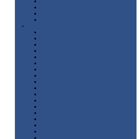
Труба
стальная
Уголок
стальной
Швеллер
Шестигранник
Листовой
прокат
Просечно-вытяжной
лист / ПВЛ
Лист
холоднокатаный
Лист
оцинкованный
Лист
горячекатаный Ст09Г2С
Лист
горячекатаный Ст3
Лист
рифленый: чечевицы
Лист
сталь 10Г2ФБЮ
Лист
сталь 10ХСНД
Лист
сталь 10ХСНД-12
Лист
сталь 12Х1МФ
Лист
сталь 12ХМ
Лист
сталь 16ГС
Лист
сталь 20
Лист
сталь 20К
Лист
сталь 20ЮЧ
Лист
сталь 20Х
Лист
сталь 22К
Лист
сталь 45