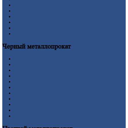
Контакты
Прайс-лист
Новости
Личный
кабинет
Оформление
заказа
Оплата
Черный
металлопрокат
Арматура
Двутавровая
балка (двутавр)
Квадрат
Круг
стальной
Лист
Проволока
Рельсы
Сетка
Труба
Шестигранник
Калькулятор