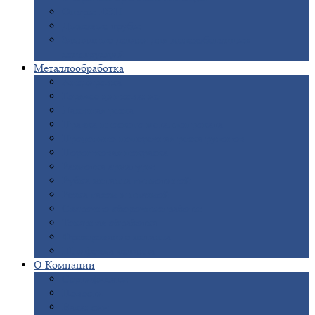
Опоры
ЛЭП
Дымовые
трубы
Закладные
детали для железобетонных
конструкций
Металлообработка
Анодировка
Горячее
цинкование
Лазерная
резка
Правка
плоского металлопроката
Продольно-поперечная
резка рулонов
Порошковая
покраска
Размотка
арматуры
Рубка
металла гильотиной
Резка
газом и плазмой
Сварочно-сборочные
работы
Токарная
обработка
Фрезерование
металла
Шлифовка
металла
О
Компании
Сертификаты
Новости
Вакансии