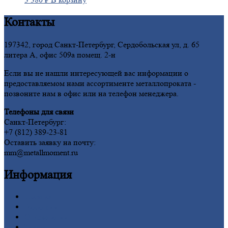
Контакты
197342, город Санкт-Петербург, Сердобольская ул, д. 65
литера А, офис 509а помещ. 2-н
Если вы не нашли интересующей вас информации о
предоставляемом нами ассортименте металлопроката -
позвоните нам в офис или на телефон менеджера.
Телефоны для связи
Санкт-Петербург:
+7 (812) 389-23-81
Оставить заявку на почту:
mm@metallmoment.ru
Информация
Главная
Вакансии
О
Компании
Заводы