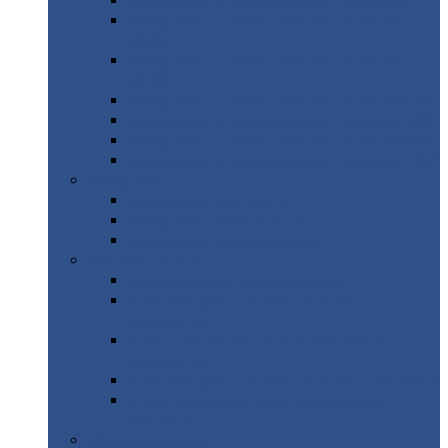
Профнастил
с нестандартной шириной С21
Профнастил
с нестандартной шириной
МП35
Профнастил
с нестандартной шириной
НС35
Профнастил
с нестандартной шириной С44
Профнастил
с нестандартной шириной Н60
Профнастил
с нестандартной шириной Н75
Профнастил
с нестандартной шириной Н114
Профнастил
Профнастил
для крыши
Профнастил
окрашенный
Профнастил
оцинкованный
Сэндвич-панели
Нестандартные
сэндвич панели
С
минераловатным утеплителем (
кровельные )
С
утеплителем из пенополистерола (
кровельные )
С
минераловатным утеплителем ( стеновые )
С
утеплителем из пенополистерола (
стеновые )
Металлочерепица