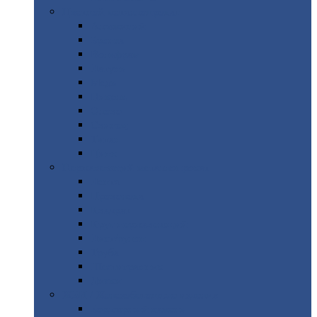
Цветной
металлопрокат
Алюминий
Бронза
Вольфрам
Латунь
Медь
Никель
Олово
Свинец
Титан
Цинк
Нержавеющий
металлопрокат
Лента
Проволока
Квадрат
Круг
нержавеющий
Лист/рулон
Труба
Шестигранник
Диски
ЖБИ
/ Железобетонные изделия
Бордюрный
камень