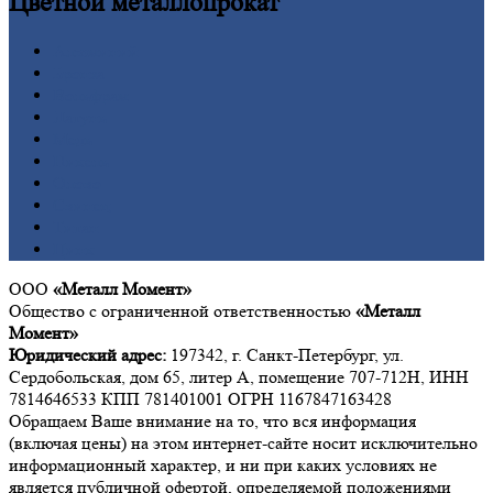
Цветной
металлопрокат
Алюминий
Бронза
Вольфрам
Латунь
Медь
Никель
Олово
Свинец
Титан
Цинк
ООО
«Металл Момент»
Общество с ограниченной ответственностью
«Металл
Момент»
Юридический адрес:
197342, г. Санкт-Петербург, ул.
Сердобольская, дом 65, литер А, помещение 707-712Н, ИНН
7814646533 КПП 781401001 ОГРН 1167847163428
Обращаем Ваше внимание на то, что вся информация
(включая цены) на этом интернет-сайте носит исключительно
информационный характер, и ни при каких условиях не
является публичной офертой, определяемой положениями