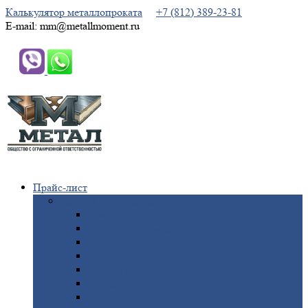
Калькулятор металлопроката
+7 (812) 389-23-81
E-mail: mm@metallmoment.ru
Прайс-лист
Черный
металлопрокат
Арматура
Двутавровая
балка (двутавр)
Квадрат
Круг
стальной
Полоса
стальная
Проволока
Сетка