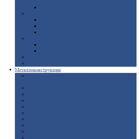
покрытием
Доборные
элементы оцинкованные
Евроштакетник
Штакетник
металлический полукруглый
Штакетник
металлический П-образный
Штакетник
металлический М-образный
Забор
металлический «Еврожалюзи»
Забор
жалюзи — Z
Забор
жалюзи — S
Сантехника
Рельсы
Металлоконструкции
Рамные
конструкции для дорожного
строительства
Быстровозводимые
здания
Металлоконструкции
для мостов
Технологические
металлоконструкции
Козловой
кран
Нестандартные
металлоконструкции
Решетки,
заборы и ограды
Прожекторные
мачты
Изготовление
лестниц из металла
Открытые
крановые эстакады