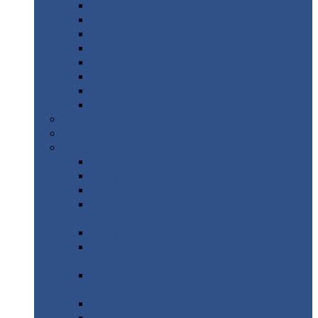
Дорожные
плиты
Каналы
непроходные
Ленточный
фундамент
Лифтовые
шахты
Перемычки
бетонные
Аэродромные
плиты
Фундаментные
блоки
Тепловые
камеры
Авиатехприемка
(РТ приемка)
Арочное
укрытие для конвейеров из профнастила
Профнастил
с нестандартной шириной
Профнастил
с нестандартной шириной С8
Профнастил
с нестандартной шириной С10
Профнастил
с нестандартной шириной СС10
Профнастил
с нестандартной шириной
МП10
Профнастил
с нестандартной шириной С15
Профнастил
с нестандартной шириной
МП18
Профнастил
с нестандартной шириной
МП20
Профнастил
с нестандартной шириной С18