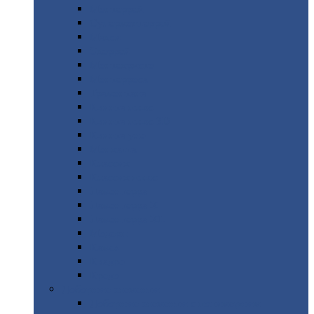
Монтеррей
Супермонтеррей
Макси
Экоррей
Монтекристо
Монтерроса
Трамонтана
Квинта
плюс
Квинта
плюс 3D
Квинта
уно
Монкатта
Классик
Классик
плюс
Ламонтерра
Ламонтерра
X
Ламонтерра
XL
Модерн
Камея
Квадро
Кредо
Доборные
элементы
Доборные
элементы с полимерным