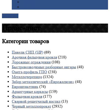
Галерея
Доставка
Контакты
Прайс-лист
Категории
товаров
Панели СИП (SIP)
(69)
Арочная фальцевая кровля
(218)
Дорожные ограждения
(108)
Быстровозводимые разборные ангары
(48)
Омега-профиль ГПО
(238)
Металлочерепица
(1324)
Забор металлический «Еврожалюзи»
(48)
Евроштакетник
(74)
Арматурные каркасы
(159)
Фальцевая кровля
(177)
Сварной решетчатый настил
(13)
Черный металлопрокат
(2932)