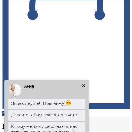
Анна
Здравствуйте! Я Вас вижу)
0
Давайте, я Вам подскажу в чате...
Ваша
корзина
К тому же, могу рассказать, как
получить скидку 3% на первый