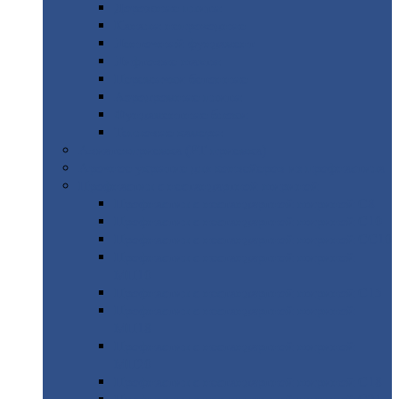
Дорожные
плиты
Каналы
непроходные
Ленточный
фундамент
Лифтовые
шахты
Перемычки
бетонные
Аэродромные
плиты
Фундаментные
блоки
Тепловые
камеры
Авиатехприемка
(РТ приемка)
Арочное
укрытие для конвейеров из профнастила
Профнастил
с нестандартной шириной
Профнастил
с нестандартной шириной С8
Профнастил
с нестандартной шириной С10
Профнастил
с нестандартной шириной СС10
Профнастил
с нестандартной шириной
МП10
Профнастил
с нестандартной шириной С15
Профнастил
с нестандартной шириной
МП18
Профнастил
с нестандартной шириной
МП20
Профнастил
с нестандартной шириной С18