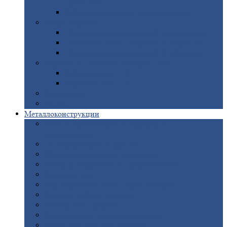
покрытием
Доборные
элементы оцинкованные
Евроштакетник
Штакетник
металлический полукруглый
Штакетник
металлический П-образный
Штакетник
металлический М-образный
Забор
металлический «Еврожалюзи»
Забор
жалюзи — Z
Забор
жалюзи — S
Сантехника
Рельсы
Металлоконструкции
Рамные
конструкции для дорожного
строительства
Быстровозводимые
здания
Металлоконструкции
для мостов
Технологические
металлоконструкции
Козловой
кран
Нестандартные
металлоконструкции
Решетки,
заборы и ограды
Прожекторные
мачты
Изготовление
лестниц из металла
Открытые
крановые эстакады