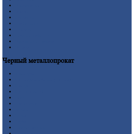
О
Компании
Заводы
Контакты
Прайс-лист
Новости
Личный
кабинет
Оформление
заказа
Оплата
Черный
металлопрокат
Арматура
Двутавровая
балка (двутавр)
Квадрат
Круг
стальной
Лист
Проволока
Рельсы
Сетка
Труба
Шестигранник
Калькулятор