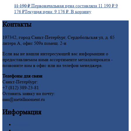
11 190
₽
Первоначальная цена составляла 11 190 ₽.
9
176
₽
Текущая цена: 9 176 ₽.
В корзину
Контакты
197342, город Санкт-Петербург, Сердобольская ул, д. 65
литера А, офис 509а помещ. 2-н
Если вы не нашли интересующей вас информации о
предоставляемом нами ассортименте металлопроката -
позвоните нам в офис или на телефон менеджера.
Телефоны для связи
Санкт-Петербург:
+7 (812) 389-23-81
Оставить заявку на почту:
mm@metallmoment.ru
Информация
Главная
Вакансии