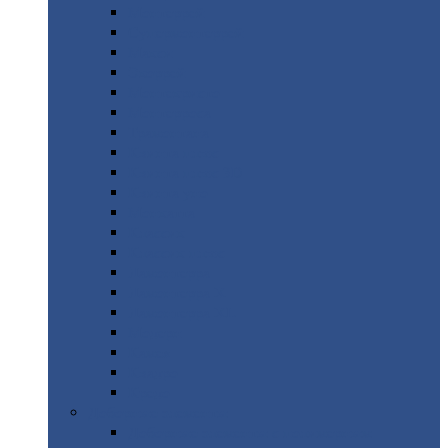
Монтеррей
Супермонтеррей
Макси
Экоррей
Монтекристо
Монтерроса
Трамонтана
Квинта
плюс
Квинта
плюс 3D
Квинта
уно
Монкатта
Классик
Классик
плюс
Ламонтерра
Ламонтерра
X
Ламонтерра
XL
Модерн
Камея
Квадро
Кредо
Доборные
элементы
Доборные
элементы с полимерным