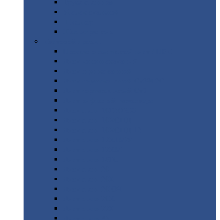
Труба
стальная
Уголок
стальной
Швеллер
Шестигранник
Листовой
прокат
Просечно-вытяжной
лист / ПВЛ
Лист
холоднокатаный
Лист
оцинкованный
Лист
горячекатаный Ст09Г2С
Лист
горячекатаный Ст3
Лист
рифленый: чечевицы
Лист
сталь 10Г2ФБЮ
Лист
сталь 10ХСНД
Лист
сталь 10ХСНД-12
Лист
сталь 12Х1МФ
Лист
сталь 12ХМ
Лист
сталь 16ГС
Лист
сталь 20
Лист
сталь 20К
Лист
сталь 20ЮЧ
Лист
сталь 20Х
Лист
сталь 22К
Лист
сталь 45