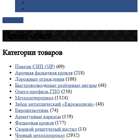
Галерея
Доставка
Контакты
Прайс-лист
Категории
товаров
Панели СИП (SIP)
(69)
Арочная фальцевая кровля
(218)
Дорожные ограждения
(108)
Быстровозводимые разборные ангары
(48)
Омега-профиль ГПО
(238)
Металлочерепица
(1324)
Забор металлический «Еврожалюзи»
(48)
Евроштакетник
(74)
Арматурные каркасы
(159)
Фальцевая кровля
(177)
Сварной решетчатый настил
(13)
Черный металлопрокат
(2932)