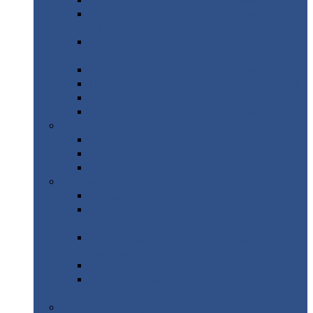
Профнастил
с нестандартной шириной С21
Профнастил
с нестандартной шириной
МП35
Профнастил
с нестандартной шириной
НС35
Профнастил
с нестандартной шириной С44
Профнастил
с нестандартной шириной Н60
Профнастил
с нестандартной шириной Н75
Профнастил
с нестандартной шириной Н114
Профнастил
Профнастил
для крыши
Профнастил
окрашенный
Профнастил
оцинкованный
Сэндвич-панели
Нестандартные
сэндвич панели
С
минераловатным утеплителем (
кровельные )
С
утеплителем из пенополистерола (
кровельные )
С
минераловатным утеплителем ( стеновые )
С
утеплителем из пенополистерола (
стеновые )
Металлочерепица