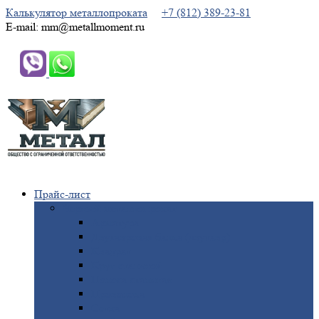
Калькулятор металлопроката
+7 (812) 389-23-81
E-mail: mm@metallmoment.ru
Прайс-лист
Черный
металлопрокат
Арматура
Двутавровая
балка (двутавр)
Квадрат
Круг
стальной
Полоса
стальная
Проволока
Сетка