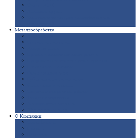
Опоры
ЛЭП
Дымовые
трубы
Закладные
детали для железобетонных
конструкций
Металлообработка
Анодировка
Горячее
цинкование
Лазерная
резка
Правка
плоского металлопроката
Продольно-поперечная
резка рулонов
Порошковая
покраска
Размотка
арматуры
Рубка
металла гильотиной
Резка
газом и плазмой
Сварочно-сборочные
работы
Токарная
обработка
Фрезерование
металла
Шлифовка
металла
О
Компании
Сертификаты
Новости
Вакансии