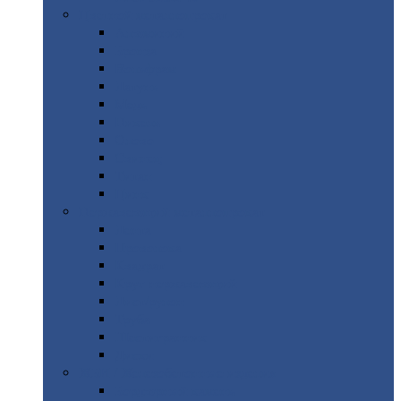
Цветной
металлопрокат
Алюминий
Бронза
Вольфрам
Латунь
Медь
Никель
Олово
Свинец
Титан
Цинк
Нержавеющий
металлопрокат
Лента
Проволока
Квадрат
Круг
нержавеющий
Лист/рулон
Труба
Шестигранник
Диски
ЖБИ
/ Железобетонные изделия
Бордюрный
камень