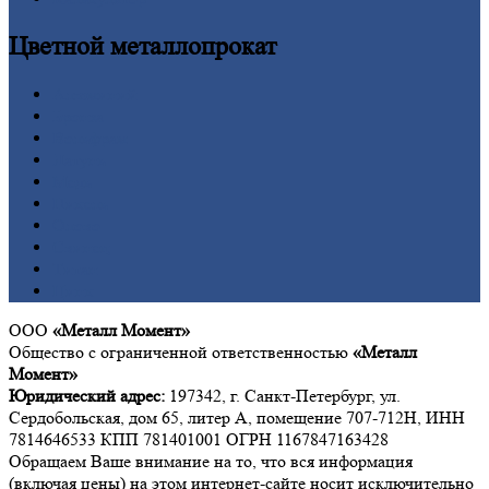
Цветной
металлопрокат
Алюминий
Бронза
Вольфрам
Латунь
Медь
Никель
Олово
Свинец
Титан
Цинк
ООО
«Металл Момент»
Общество с ограниченной ответственностью
«Металл
Момент»
Юридический адрес:
197342, г. Санкт-Петербург, ул.
Сердобольская, дом 65, литер А, помещение 707-712Н, ИНН
7814646533 КПП 781401001 ОГРН 1167847163428
Обращаем Ваше внимание на то, что вся информация
(включая цены) на этом интернет-сайте носит исключительно