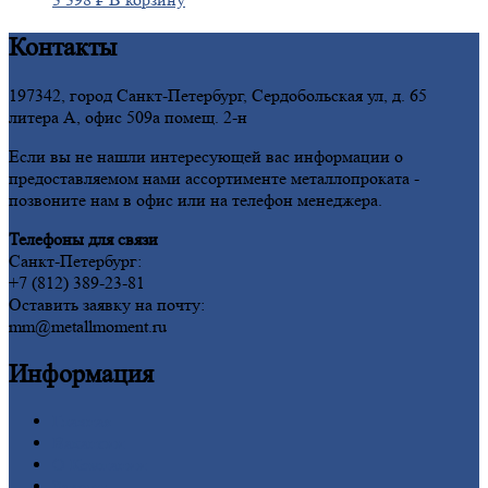
Контакты
197342, город Санкт-Петербург, Сердобольская ул, д. 65
литера А, офис 509а помещ. 2-н
Если вы не нашли интересующей вас информации о
предоставляемом нами ассортименте металлопроката -
позвоните нам в офис или на телефон менеджера.
Телефоны для связи
Санкт-Петербург:
+7 (812) 389-23-81
Оставить заявку на почту:
mm@metallmoment.ru
Информация
Главная
Вакансии
О
Компании
Заводы