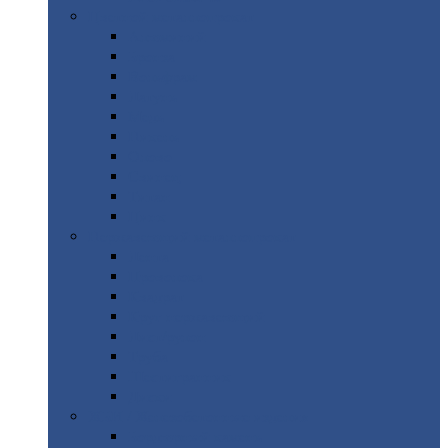
Цветной
металлопрокат
Алюминий
Бронза
Вольфрам
Латунь
Медь
Никель
Олово
Свинец
Титан
Цинк
Нержавеющий
металлопрокат
Лента
Проволока
Квадрат
Круг
нержавеющий
Лист/рулон
Труба
Шестигранник
Диски
ЖБИ
/ Железобетонные изделия
Бордюрный
камень