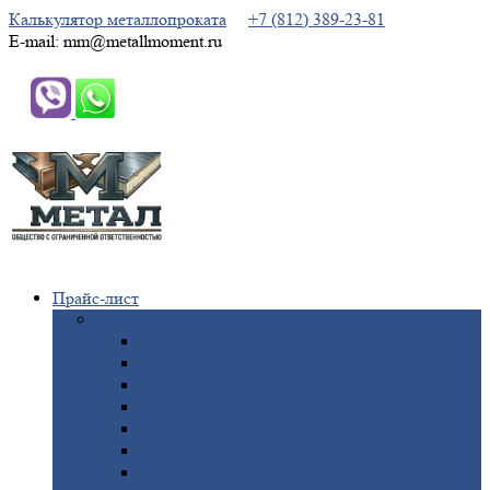
Калькулятор металлопроката
+7 (812) 389-23-81
E-mail: mm@metallmoment.ru
Прайс-лист
Черный
металлопрокат
Арматура
Двутавровая
балка (двутавр)
Квадрат
Круг
стальной
Полоса
стальная
Проволока
Сетка