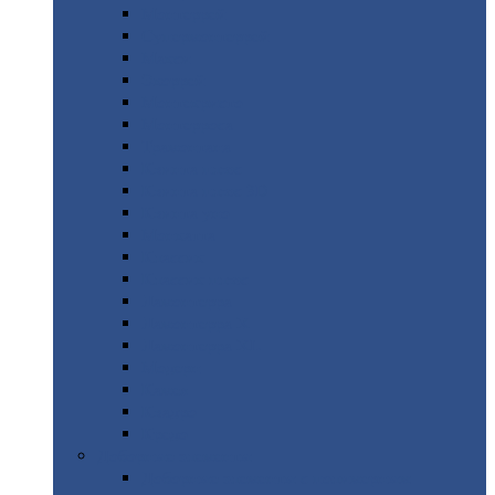
Монтеррей
Супермонтеррей
Макси
Экоррей
Монтекристо
Монтерроса
Трамонтана
Квинта
плюс
Квинта
плюс 3D
Квинта
уно
Монкатта
Классик
Классик
плюс
Ламонтерра
Ламонтерра
X
Ламонтерра
XL
Модерн
Камея
Квадро
Кредо
Доборные
элементы
Доборные
элементы с полимерным