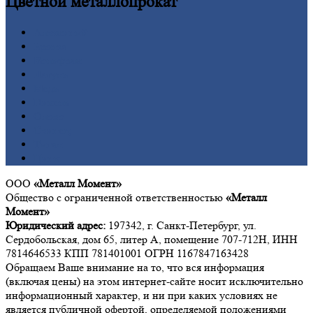
Цветной
металлопрокат
Алюминий
Бронза
Вольфрам
Латунь
Медь
Никель
Олово
Свинец
Титан
Цинк
ООО
«Металл Момент»
Общество с ограниченной ответственностью
«Металл
Момент»
Юридический адрес:
197342, г. Санкт-Петербург, ул.
Сердобольская, дом 65, литер А, помещение 707-712Н, ИНН
7814646533 КПП 781401001 ОГРН 1167847163428
Обращаем Ваше внимание на то, что вся информация
(включая цены) на этом интернет-сайте носит исключительно
информационный характер, и ни при каких условиях не
является публичной офертой, определяемой положениями