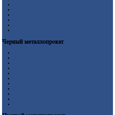
Контакты
Прайс-лист
Новости
Личный
кабинет
Оформление
заказа
Оплата
Черный
металлопрокат
Арматура
Двутавровая
балка (двутавр)
Квадрат
Круг
стальной
Лист
Проволока
Рельсы
Сетка
Труба
Шестигранник
Калькулятор