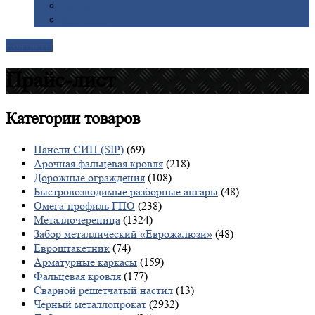
Галерея
Доставка
Контакты
Прайс-лист
Категории
товаров
Панели СИП (SIP)
(69)
Арочная фальцевая кровля
(218)
Дорожные ограждения
(108)
Быстровозводимые разборные ангары
(48)
Омега-профиль ГПО
(238)
Металлочерепица
(1324)
Забор металлический «Еврожалюзи»
(48)
Евроштакетник
(74)
Арматурные каркасы
(159)
Фальцевая кровля
(177)
Сварной решетчатый настил
(13)
Черный металлопрокат
(2932)