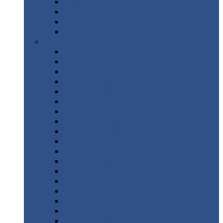
Труба
стальная
Уголок
стальной
Швеллер
Шестигранник
Листовой
прокат
Просечно-вытяжной
лист / ПВЛ
Лист
холоднокатаный
Лист
оцинкованный
Лист
горячекатаный Ст09Г2С
Лист
горячекатаный Ст3
Лист
рифленый: чечевицы
Лист
сталь 10Г2ФБЮ
Лист
сталь 10ХСНД
Лист
сталь 10ХСНД-12
Лист
сталь 12Х1МФ
Лист
сталь 12ХМ
Лист
сталь 16ГС
Лист
сталь 20
Лист
сталь 20К
Лист
сталь 20ЮЧ
Лист
сталь 20Х
Лист
сталь 22К
Лист
сталь 45