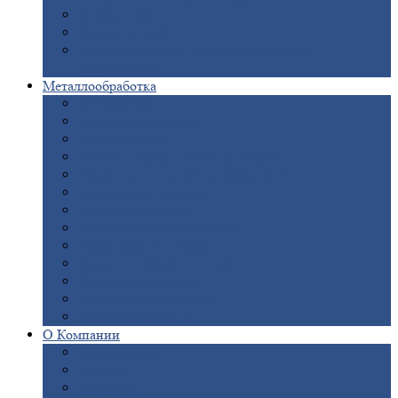
Опоры
ЛЭП
Дымовые
трубы
Закладные
детали для железобетонных
конструкций
Металлообработка
Анодировка
Горячее
цинкование
Лазерная
резка
Правка
плоского металлопроката
Продольно-поперечная
резка рулонов
Порошковая
покраска
Размотка
арматуры
Рубка
металла гильотиной
Резка
газом и плазмой
Сварочно-сборочные
работы
Токарная
обработка
Фрезерование
металла
Шлифовка
металла
О
Компании
Сертификаты
Новости
Вакансии