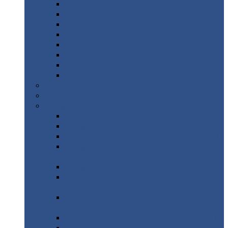
Дорожные
плиты
Каналы
непроходные
Ленточный
фундамент
Лифтовые
шахты
Перемычки
бетонные
Аэродромные
плиты
Фундаментные
блоки
Тепловые
камеры
Авиатехприемка
(РТ приемка)
Арочное
укрытие для конвейеров из профнастила
Профнастил
с нестандартной шириной
Профнастил
с нестандартной шириной С8
Профнастил
с нестандартной шириной С10
Профнастил
с нестандартной шириной СС10
Профнастил
с нестандартной шириной
МП10
Профнастил
с нестандартной шириной С15
Профнастил
с нестандартной шириной
МП18
Профнастил
с нестандартной шириной
МП20
Профнастил
с нестандартной шириной С18