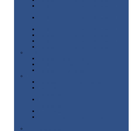
Профнастил
с нестандартной шириной С21
Профнастил
с нестандартной шириной
МП35
Профнастил
с нестандартной шириной
НС35
Профнастил
с нестандартной шириной С44
Профнастил
с нестандартной шириной Н60
Профнастил
с нестандартной шириной Н75
Профнастил
с нестандартной шириной Н114
Профнастил
Профнастил
для крыши
Профнастил
окрашенный
Профнастил
оцинкованный
Сэндвич-панели
Нестандартные
сэндвич панели
С
минераловатным утеплителем (
кровельные )
С
утеплителем из пенополистерола (
кровельные )
С
минераловатным утеплителем ( стеновые )
С
утеплителем из пенополистерола (
стеновые )
Металлочерепица