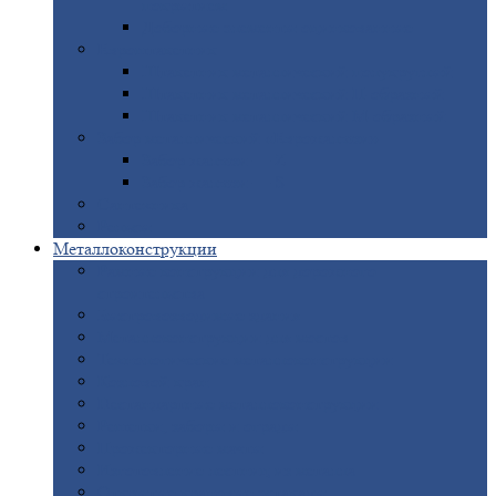
покрытием
Доборные
элементы оцинкованные
Евроштакетник
Штакетник
металлический полукруглый
Штакетник
металлический П-образный
Штакетник
металлический М-образный
Забор
металлический «Еврожалюзи»
Забор
жалюзи — Z
Забор
жалюзи — S
Сантехника
Рельсы
Металлоконструкции
Рамные
конструкции для дорожного
строительства
Быстровозводимые
здания
Металлоконструкции
для мостов
Технологические
металлоконструкции
Козловой
кран
Нестандартные
металлоконструкции
Решетки,
заборы и ограды
Прожекторные
мачты
Изготовление
лестниц из металла
Открытые
крановые эстакады