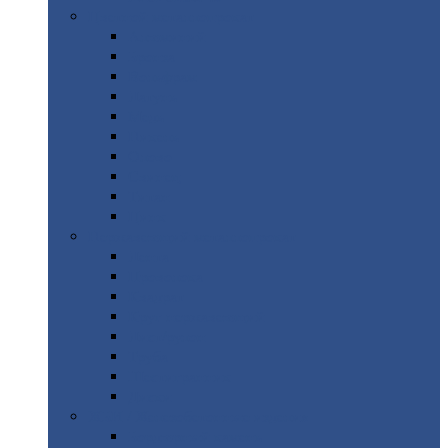
Цветной
металлопрокат
Алюминий
Бронза
Вольфрам
Латунь
Медь
Никель
Олово
Свинец
Титан
Цинк
Нержавеющий
металлопрокат
Лента
Проволока
Квадрат
Круг
нержавеющий
Лист/рулон
Труба
Шестигранник
Диски
ЖБИ
/ Железобетонные изделия
Бордюрный
камень