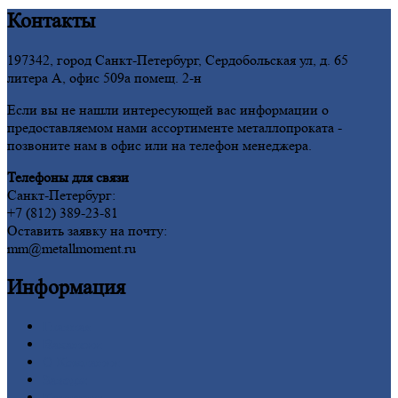
Контакты
197342, город Санкт-Петербург, Сердобольская ул, д. 65
литера А, офис 509а помещ. 2-н
Если вы не нашли интересующей вас информации о
предоставляемом нами ассортименте металлопроката -
позвоните нам в офис или на телефон менеджера.
Телефоны для связи
Санкт-Петербург:
+7 (812) 389-23-81
Оставить заявку на почту:
mm@metallmoment.ru
Информация
Главная
Вакансии
О
Компании
Заводы
Контакты