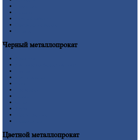
Прайс-лист
Новости
Личный
кабинет
Оформление
заказа
Оплата
Черный
металлопрокат
Арматура
Двутавровая
балка (двутавр)
Квадрат
Круг
стальной
Лист
Проволока
Рельсы
Сетка
Труба
Шестигранник
Калькулятор
Цветной
металлопрокат