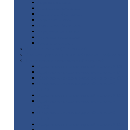
Дорожные
плиты
Каналы
непроходные
Ленточный
фундамент
Лифтовые
шахты
Перемычки
бетонные
Аэродромные
плиты
Фундаментные
блоки
Тепловые
камеры
Авиатехприемка
(РТ приемка)
Арочное
укрытие для конвейеров из профнастила
Профнастил
с нестандартной шириной
Профнастил
с нестандартной шириной С8
Профнастил
с нестандартной шириной С10
Профнастил
с нестандартной шириной СС10
Профнастил
с нестандартной шириной
МП10
Профнастил
с нестандартной шириной С15
Профнастил
с нестандартной шириной
МП18
Профнастил
с нестандартной шириной
МП20
Профнастил
с нестандартной шириной С18