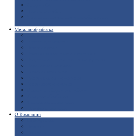
Опоры
ЛЭП
Дымовые
трубы
Закладные
детали для железобетонных
конструкций
Металлообработка
Анодировка
Горячее
цинкование
Лазерная
резка
Правка
плоского металлопроката
Продольно-поперечная
резка рулонов
Порошковая
покраска
Размотка
арматуры
Рубка
металла гильотиной
Резка
газом и плазмой
Сварочно-сборочные
работы
Токарная
обработка
Фрезерование
металла
Шлифовка
металла
О
Компании
Сертификаты
Новости
Вакансии