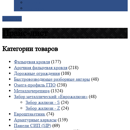
Галерея
Доставка
Контакты
Прайс-лист
Категории
товаров
Фальцевая кровля
(177)
Арочная фальцевая кровля
(218)
Дорожные ограждения
(108)
Быстровозводимые разборные ангары
(48)
Омега-профиль ГПО
(238)
Металлочерепица
(1324)
Забор металлический «Еврожалюзи»
(48)
Забор жалюзи - S
(24)
Забор жалюзи - Z
(24)
Евроштакетник
(74)
Арматурные каркасы
(159)
Панели СИП (SIP)
(69)