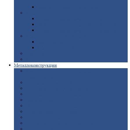
покрытием
Доборные
элементы оцинкованные
Евроштакетник
Штакетник
металлический полукруглый
Штакетник
металлический П-образный
Штакетник
металлический М-образный
Забор
металлический «Еврожалюзи»
Забор
жалюзи — Z
Забор
жалюзи — S
Сантехника
Рельсы
Металлоконструкции
Рамные
конструкции для дорожного
строительства
Быстровозводимые
здания
Металлоконструкции
для мостов
Технологические
металлоконструкции
Козловой
кран
Нестандартные
металлоконструкции
Решетки,
заборы и ограды
Прожекторные
мачты
Изготовление
лестниц из металла
Открытые
крановые эстакады