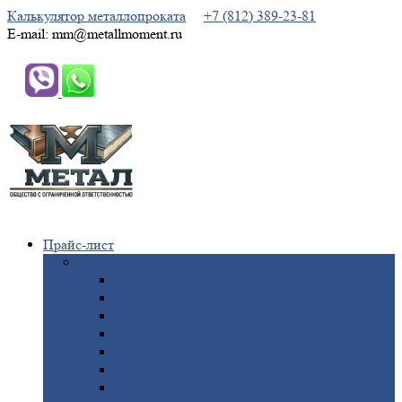
Калькулятор металлопроката
+7 (812) 389-23-81
E-mail: mm@metallmoment.ru
Прайс-лист
Черный
металлопрокат
Арматура
Двутавровая
балка (двутавр)
Квадрат
Круг
стальной
Полоса
стальная
Проволока
Сетка