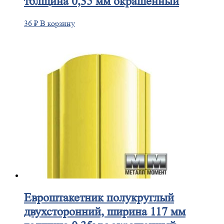
толщина 0,35 мм окрашенный
36
₽
В корзину
Евроштакетник
полукруглый
двухсторонний, ширина 117 мм