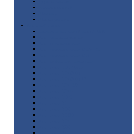
Труба
стальная
Уголок
стальной
Швеллер
Шестигранник
Листовой
прокат
Просечно-вытяжной
лист / ПВЛ
Лист
холоднокатаный
Лист
оцинкованный
Лист
горячекатаный Ст09Г2С
Лист
горячекатаный Ст3
Лист
рифленый: чечевицы
Лист
сталь 10Г2ФБЮ
Лист
сталь 10ХСНД
Лист
сталь 10ХСНД-12
Лист
сталь 12Х1МФ
Лист
сталь 12ХМ
Лист
сталь 16ГС
Лист
сталь 20
Лист
сталь 20К
Лист
сталь 20ЮЧ
Лист
сталь 20Х
Лист
сталь 22К
Лист
сталь 45