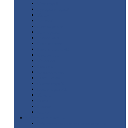
Монтеррей
Супермонтеррей
Макси
Экоррей
Монтекристо
Монтерроса
Трамонтана
Квинта
плюс
Квинта
плюс 3D
Квинта
уно
Монкатта
Классик
Классик
плюс
Ламонтерра
Ламонтерра
X
Ламонтерра
XL
Модерн
Камея
Квадро
Кредо
Доборные
элементы
Доборные
элементы с полимерным