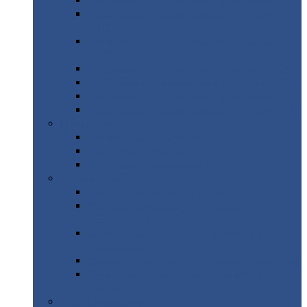
Профнастил
с нестандартной шириной С21
Профнастил
с нестандартной шириной
МП35
Профнастил
с нестандартной шириной
НС35
Профнастил
с нестандартной шириной С44
Профнастил
с нестандартной шириной Н60
Профнастил
с нестандартной шириной Н75
Профнастил
с нестандартной шириной Н114
Профнастил
Профнастил
для крыши
Профнастил
окрашенный
Профнастил
оцинкованный
Сэндвич-панели
Нестандартные
сэндвич панели
С
минераловатным утеплителем (
кровельные )
С
утеплителем из пенополистерола (
кровельные )
С
минераловатным утеплителем ( стеновые )
С
утеплителем из пенополистерола (
стеновые )
Металлочерепица