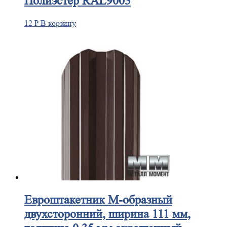
Полиэстер RAL9003
12
₽
В корзину
Евроштакетник
М-образный
двухсторонний, ширина 111 мм,