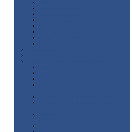
Дорожные
плиты
Каналы
непроходные
Ленточный
фундамент
Лифтовые
шахты
Перемычки
бетонные
Аэродромные
плиты
Фундаментные
блоки
Тепловые
камеры
Авиатехприемка
(РТ приемка)
Арочное
укрытие для конвейеров из профнастила
Профнастил
с нестандартной шириной
Профнастил
с нестандартной шириной С8
Профнастил
с нестандартной шириной С10
Профнастил
с нестандартной шириной СС10
Профнастил
с нестандартной шириной
МП10
Профнастил
с нестандартной шириной С15
Профнастил
с нестандартной шириной
МП18
Профнастил
с нестандартной шириной
МП20
Профнастил
с нестандартной шириной С18