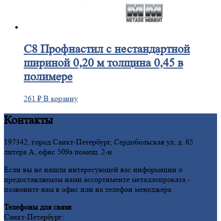
C8
Профнастил с нестандартной
шириной 0,20 м толщина 0,45 в
полимере
261
₽
В корзину
Контакты
197342, город Санкт-Петербург, Сердобольская ул, д. 65
литера А, офис 509а помещ. 2-н
Если вы не нашли интересующей вас информации о
предоставляемом нами ассортименте металлопроката -
позвоните нам в офис или на телефон менеджера.
Телефоны для связи
Санкт-Петербург: