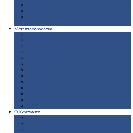
Опоры
ЛЭП
Дымовые
трубы
Закладные
детали для железобетонных
конструкций
Металлообработка
Анодировка
Горячее
цинкование
Лазерная
резка
Правка
плоского металлопроката
Продольно-поперечная
резка рулонов
Порошковая
покраска
Размотка
арматуры
Рубка
металла гильотиной
Резка
газом и плазмой
Сварочно-сборочные
работы
Токарная
обработка
Фрезерование
металла
Шлифовка
металла
О
Компании
Сертификаты
Новости
Вакансии