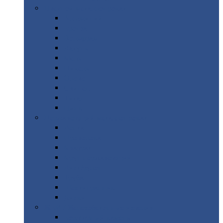
Цветной
металлопрокат
Алюминий
Бронза
Вольфрам
Латунь
Медь
Никель
Олово
Свинец
Титан
Цинк
Нержавеющий
металлопрокат
Лента
Проволока
Квадрат
Круг
нержавеющий
Лист/рулон
Труба
Шестигранник
Диски
ЖБИ
/ Железобетонные изделия
Бордюрный
камень