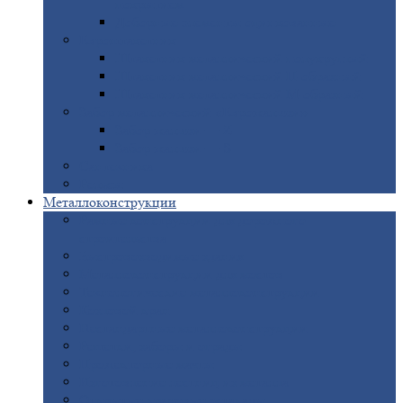
покрытием
Доборные
элементы оцинкованные
Евроштакетник
Штакетник
металлический полукруглый
Штакетник
металлический П-образный
Штакетник
металлический М-образный
Забор
металлический «Еврожалюзи»
Забор
жалюзи — Z
Забор
жалюзи — S
Сантехника
Рельсы
Металлоконструкции
Рамные
конструкции для дорожного
строительства
Быстровозводимые
здания
Металлоконструкции
для мостов
Технологические
металлоконструкции
Козловой
кран
Нестандартные
металлоконструкции
Решетки,
заборы и ограды
Прожекторные
мачты
Изготовление
лестниц из металла
Открытые
крановые эстакады