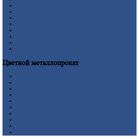
Круг
стальной
Лист
Проволока
Рельсы
Сетка
Труба
Шестигранник
Калькулятор
Цветной
металлопрокат
Алюминий
Бронза
Вольфрам
Латунь
Медь
Никель
Олово
Свинец
Титан
Цинк