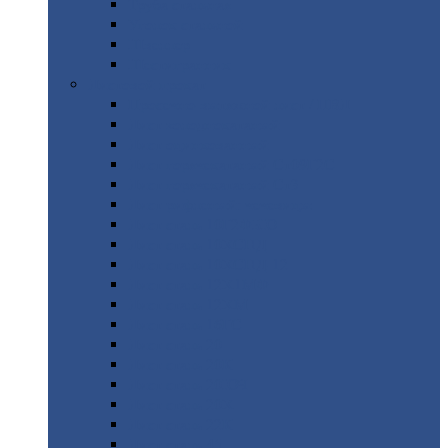
Труба
стальная
Уголок
стальной
Швеллер
Шестигранник
Листовой
прокат
Просечно-вытяжной
лист / ПВЛ
Лист
холоднокатаный
Лист
оцинкованный
Лист
горячекатаный Ст09Г2С
Лист
горячекатаный Ст3
Лист
рифленый: чечевицы
Лист
сталь 10Г2ФБЮ
Лист
сталь 10ХСНД
Лист
сталь 10ХСНД-12
Лист
сталь 12Х1МФ
Лист
сталь 12ХМ
Лист
сталь 16ГС
Лист
сталь 20
Лист
сталь 20К
Лист
сталь 20ЮЧ
Лист
сталь 20Х
Лист
сталь 22К
Лист
сталь 45