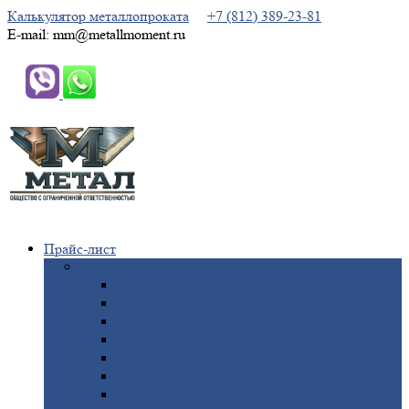
Калькулятор металлопроката
+7 (812) 389-23-81
E-mail: mm@metallmoment.ru
Прайс-лист
Черный
металлопрокат
Арматура
Двутавровая
балка (двутавр)
Квадрат
Круг
стальной
Полоса
стальная
Проволока
Сетка