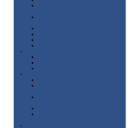
Профнастил
с нестандартной шириной С21
Профнастил
с нестандартной шириной
МП35
Профнастил
с нестандартной шириной
НС35
Профнастил
с нестандартной шириной С44
Профнастил
с нестандартной шириной Н60
Профнастил
с нестандартной шириной Н75
Профнастил
с нестандартной шириной Н114
Профнастил
Профнастил
для крыши
Профнастил
окрашенный
Профнастил
оцинкованный
Сэндвич-панели
Нестандартные
сэндвич панели
С
минераловатным утеплителем (
кровельные )
С
утеплителем из пенополистерола (
кровельные )
С
минераловатным утеплителем ( стеновые )
С
утеплителем из пенополистерола (
стеновые )
Металлочерепица