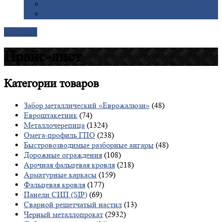
Галерея
Доставка
Контакты
Прайс-лист
Категории
товаров
Забор металлический «Еврожалюзи»
(48)
Евроштакетник
(74)
Металлочерепица
(1324)
Омега-профиль ГПО
(238)
Быстровозводимые разборные ангары
(48)
Дорожные ограждения
(108)
Арочная фальцевая кровля
(218)
Арматурные каркасы
(159)
Фальцевая кровля
(177)
Панели СИП (SIP)
(69)
Сварной решетчатый настил
(13)
Черный металлопрокат
(2932)