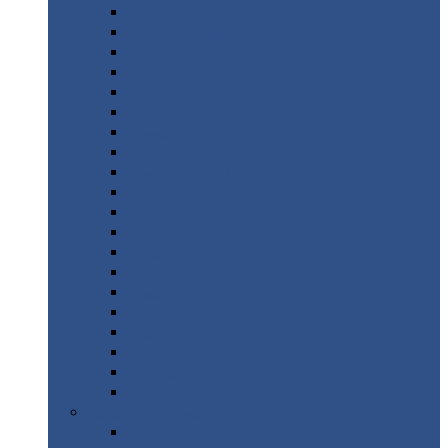
Монтеррей
Супермонтеррей
Макси
Экоррей
Монтекристо
Монтерроса
Трамонтана
Квинта
плюс
Квинта
плюс 3D
Квинта
уно
Монкатта
Классик
Классик
плюс
Ламонтерра
Ламонтерра
X
Ламонтерра
XL
Модерн
Камея
Квадро
Кредо
Доборные
элементы
Доборные
элементы с полимерным