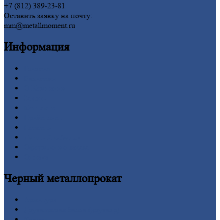
+7 (812) 389-23-81
Оставить заявку на почту:
mm@metallmoment.ru
Информация
Главная
Вакансии
О
Компании
Заводы
Контакты
Прайс-лист
Новости
Личный
кабинет
Оформление
заказа
Оплата
Черный
металлопрокат
Арматура
Двутавровая
балка (двутавр)
Квадрат