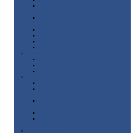
Профнастил
с нестандартной шириной С21
Профнастил
с нестандартной шириной
МП35
Профнастил
с нестандартной шириной
НС35
Профнастил
с нестандартной шириной С44
Профнастил
с нестандартной шириной Н60
Профнастил
с нестандартной шириной Н75
Профнастил
с нестандартной шириной Н114
Профнастил
Профнастил
для крыши
Профнастил
окрашенный
Профнастил
оцинкованный
Сэндвич-панели
Нестандартные
сэндвич панели
С
минераловатным утеплителем (
кровельные )
С
утеплителем из пенополистерола (
кровельные )
С
минераловатным утеплителем ( стеновые )
С
утеплителем из пенополистерола (
стеновые )
Металлочерепица