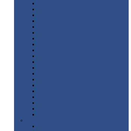
Монтеррей
Супермонтеррей
Макси
Экоррей
Монтекристо
Монтерроса
Трамонтана
Квинта
плюс
Квинта
плюс 3D
Квинта
уно
Монкатта
Классик
Классик
плюс
Ламонтерра
Ламонтерра
X
Ламонтерра
XL
Модерн
Камея
Квадро
Кредо
Доборные
элементы
Доборные
элементы с полимерным