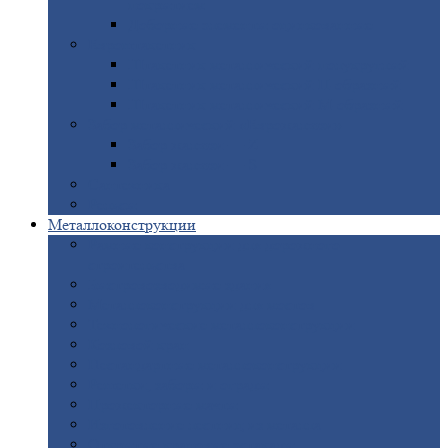
покрытием
Доборные
элементы оцинкованные
Евроштакетник
Штакетник
металлический полукруглый
Штакетник
металлический П-образный
Штакетник
металлический М-образный
Забор
металлический «Еврожалюзи»
Забор
жалюзи — Z
Забор
жалюзи — S
Сантехника
Рельсы
Металлоконструкции
Рамные
конструкции для дорожного
строительства
Быстровозводимые
здания
Металлоконструкции
для мостов
Технологические
металлоконструкции
Козловой
кран
Нестандартные
металлоконструкции
Решетки,
заборы и ограды
Прожекторные
мачты
Изготовление
лестниц из металла
Открытые
крановые эстакады