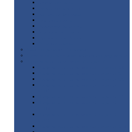
Дорожные
плиты
Каналы
непроходные
Ленточный
фундамент
Лифтовые
шахты
Перемычки
бетонные
Аэродромные
плиты
Фундаментные
блоки
Тепловые
камеры
Авиатехприемка
(РТ приемка)
Арочное
укрытие для конвейеров из профнастила
Профнастил
с нестандартной шириной
Профнастил
с нестандартной шириной С8
Профнастил
с нестандартной шириной С10
Профнастил
с нестандартной шириной СС10
Профнастил
с нестандартной шириной
МП10
Профнастил
с нестандартной шириной С15
Профнастил
с нестандартной шириной
МП18
Профнастил
с нестандартной шириной
МП20
Профнастил
с нестандартной шириной С18