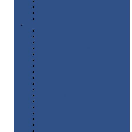
Труба
стальная
Уголок
стальной
Швеллер
Шестигранник
Листовой
прокат
Просечно-вытяжной
лист / ПВЛ
Лист
холоднокатаный
Лист
оцинкованный
Лист
горячекатаный Ст09Г2С
Лист
горячекатаный Ст3
Лист
рифленый: чечевицы
Лист
сталь 10Г2ФБЮ
Лист
сталь 10ХСНД
Лист
сталь 10ХСНД-12
Лист
сталь 12Х1МФ
Лист
сталь 12ХМ
Лист
сталь 16ГС
Лист
сталь 20
Лист
сталь 20К
Лист
сталь 20ЮЧ
Лист
сталь 20Х
Лист
сталь 22К
Лист
сталь 45