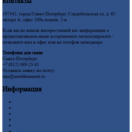
Контакты
197342, город Санкт-Петербург, Сердобольская ул, д. 65
литера А, офис 509а помещ. 2-н
Если вы не нашли интересующей вас информации о
предоставляемом нами ассортименте металлопроката -
позвоните нам в офис или на телефон менеджера.
Телефоны для связи
Санкт-Петербург:
+7 (812) 389-23-81
Оставить заявку на почту:
mm@metallmoment.ru
Информация
Главная
Вакансии
О
Компании
Заводы
Контакты
Прайс-лист