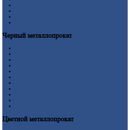
Новости
Личный
кабинет
Оформление
заказа
Оплата
Черный
металлопрокат
Арматура
Двутавровая
балка (двутавр)
Квадрат
Круг
стальной
Лист
Проволока
Рельсы
Сетка
Труба
Шестигранник
Калькулятор
Цветной
металлопрокат