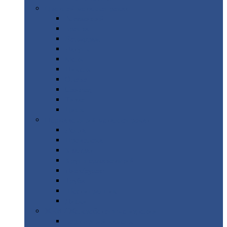
Цветной
металлопрокат
Алюминий
Бронза
Вольфрам
Латунь
Медь
Никель
Олово
Свинец
Титан
Цинк
Нержавеющий
металлопрокат
Лента
Проволока
Квадрат
Круг
нержавеющий
Лист/рулон
Труба
Шестигранник
Диски
ЖБИ
/ Железобетонные изделия
Бордюрный
камень