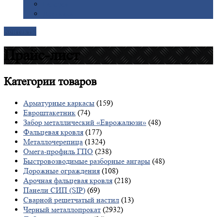
Галерея
Доставка
Контакты
Прайс-лист
Категории
товаров
Арматурные каркасы
(159)
Евроштакетник
(74)
Забор металлический «Еврожалюзи»
(48)
Фальцевая кровля
(177)
Металлочерепица
(1324)
Омега-профиль ГПО
(238)
Быстровозводимые разборные ангары
(48)
Дорожные ограждения
(108)
Арочная фальцевая кровля
(218)
Панели СИП (SIP)
(69)
Сварной решетчатый настил
(13)
Черный металлопрокат
(2932)