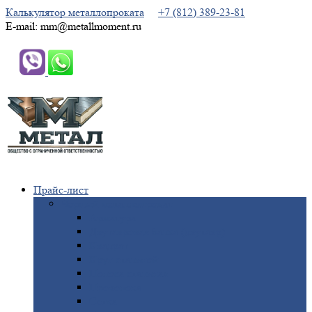
Калькулятор металлопроката
+7 (812) 389-23-81
E-mail: mm@metallmoment.ru
Прайс-лист
Черный
металлопрокат
Арматура
Двутавровая
балка (двутавр)
Квадрат
Круг
стальной
Полоса
стальная
Проволока
Сетка