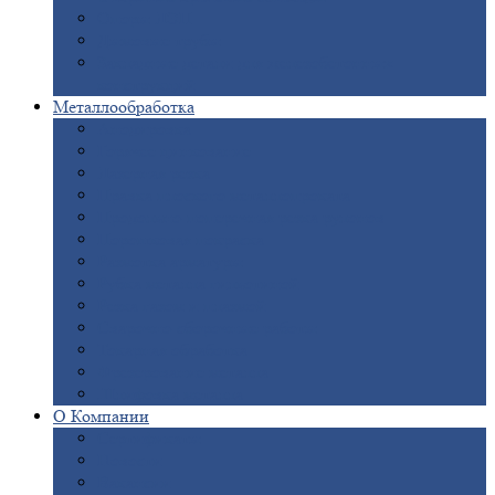
Опоры
ЛЭП
Дымовые
трубы
Закладные
детали для железобетонных
конструкций
Металлообработка
Анодировка
Горячее
цинкование
Лазерная
резка
Правка
плоского металлопроката
Продольно-поперечная
резка рулонов
Порошковая
покраска
Размотка
арматуры
Рубка
металла гильотиной
Резка
газом и плазмой
Сварочно-сборочные
работы
Токарная
обработка
Фрезерование
металла
Шлифовка
металла
О
Компании
Сертификаты
Новости
Вакансии