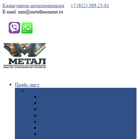
Калькулятор металлопроката
+7 (812) 389-23-81
E-mail: mm@metallmoment.ru
Прайс-лист
Черный
металлопрокат
Арматура
Двутавровая
балка (двутавр)
Квадрат
Круг
стальной
Полоса
стальная
Проволока
Сетка