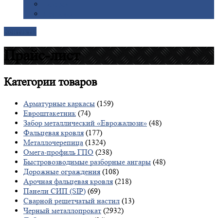
Галерея
Доставка
Контакты
Прайс-лист
Категории
товаров
Арматурные каркасы
(159)
Евроштакетник
(74)
Забор металлический «Еврожалюзи»
(48)
Фальцевая кровля
(177)
Металлочерепица
(1324)
Омега-профиль ГПО
(238)
Быстровозводимые разборные ангары
(48)
Дорожные ограждения
(108)
Арочная фальцевая кровля
(218)
Панели СИП (SIP)
(69)
Сварной решетчатый настил
(13)
Черный металлопрокат
(2932)