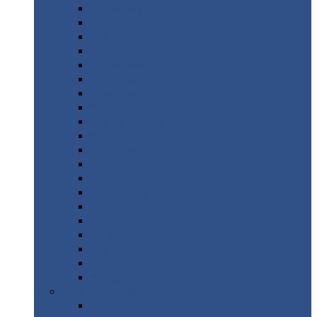
Монтеррей
Супермонтеррей
Макси
Экоррей
Монтекристо
Монтерроса
Трамонтана
Квинта
плюс
Квинта
плюс 3D
Квинта
уно
Монкатта
Классик
Классик
плюс
Ламонтерра
Ламонтерра
X
Ламонтерра
XL
Модерн
Камея
Квадро
Кредо
Доборные
элементы
Доборные
элементы с полимерным