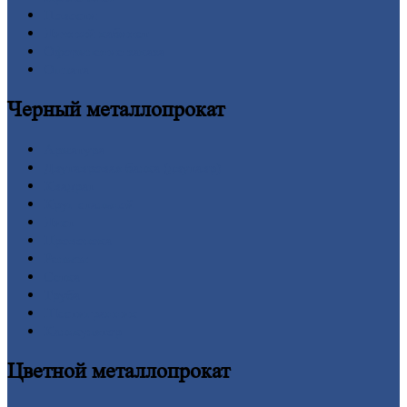
Новости
Личный
кабинет
Оформление
заказа
Оплата
Черный
металлопрокат
Арматура
Двутавровая
балка (двутавр)
Квадрат
Круг
стальной
Лист
Проволока
Рельсы
Сетка
Труба
Шестигранник
Калькулятор
Цветной
металлопрокат