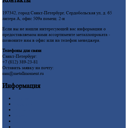
Контакты
197342, город Санкт-Петербург, Сердобольская ул, д. 65
литера А, офис 509а помещ. 2-н
Если вы не нашли интересующей вас информации о
предоставляемом нами ассортименте металлопроката -
позвоните нам в офис или на телефон менеджера.
Телефоны для связи
Санкт-Петербург:
+7 (812) 389-23-81
Оставить заявку на почту:
mm@metallmoment.ru
Информация
Главная
Вакансии
О
Компании
Заводы
Контакты
Прайс-лист