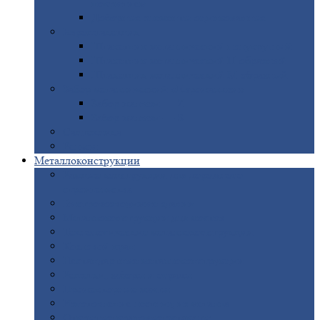
покрытием
Доборные
элементы оцинкованные
Евроштакетник
Штакетник
металлический полукруглый
Штакетник
металлический П-образный
Штакетник
металлический М-образный
Забор
металлический «Еврожалюзи»
Забор
жалюзи — Z
Забор
жалюзи — S
Сантехника
Рельсы
Металлоконструкции
Рамные
конструкции для дорожного
строительства
Быстровозводимые
здания
Металлоконструкции
для мостов
Технологические
металлоконструкции
Козловой
кран
Нестандартные
металлоконструкции
Решетки,
заборы и ограды
Прожекторные
мачты
Изготовление
лестниц из металла
Открытые
крановые эстакады