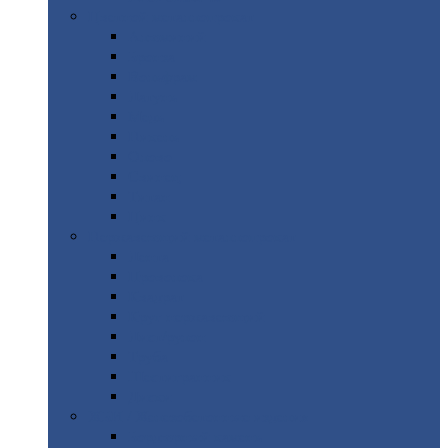
Цветной
металлопрокат
Алюминий
Бронза
Вольфрам
Латунь
Медь
Никель
Олово
Свинец
Титан
Цинк
Нержавеющий
металлопрокат
Лента
Проволока
Квадрат
Круг
нержавеющий
Лист/рулон
Труба
Шестигранник
Диски
ЖБИ
/ Железобетонные изделия
Бордюрный
камень