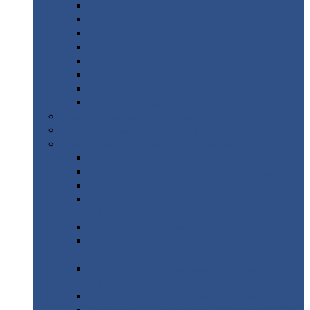
Дорожные
плиты
Каналы
непроходные
Ленточный
фундамент
Лифтовые
шахты
Перемычки
бетонные
Аэродромные
плиты
Фундаментные
блоки
Тепловые
камеры
Авиатехприемка
(РТ приемка)
Арочное
укрытие для конвейеров из профнастила
Профнастил
с нестандартной шириной
Профнастил
с нестандартной шириной С8
Профнастил
с нестандартной шириной С10
Профнастил
с нестандартной шириной СС10
Профнастил
с нестандартной шириной
МП10
Профнастил
с нестандартной шириной С15
Профнастил
с нестандартной шириной
МП18
Профнастил
с нестандартной шириной
МП20
Профнастил
с нестандартной шириной С18