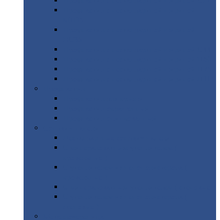
Профнастил
с нестандартной шириной С21
Профнастил
с нестандартной шириной
МП35
Профнастил
с нестандартной шириной
НС35
Профнастил
с нестандартной шириной С44
Профнастил
с нестандартной шириной Н60
Профнастил
с нестандартной шириной Н75
Профнастил
с нестандартной шириной Н114
Профнастил
Профнастил
для крыши
Профнастил
окрашенный
Профнастил
оцинкованный
Сэндвич-панели
Нестандартные
сэндвич панели
С
минераловатным утеплителем (
кровельные )
С
утеплителем из пенополистерола (
кровельные )
С
минераловатным утеплителем ( стеновые )
С
утеплителем из пенополистерола (
стеновые )
Металлочерепица