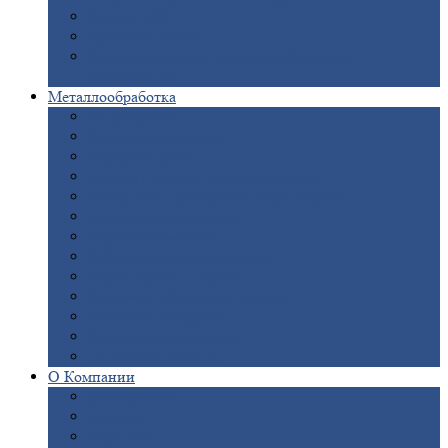
Опоры
ЛЭП
Дымовые
трубы
Закладные
детали для железобетонных
конструкций
Металлообработка
Анодировка
Горячее
цинкование
Лазерная
резка
Правка
плоского металлопроката
Продольно-поперечная
резка рулонов
Порошковая
покраска
Размотка
арматуры
Рубка
металла гильотиной
Резка
газом и плазмой
Сварочно-сборочные
работы
Токарная
обработка
Фрезерование
металла
Шлифовка
металла
О
Компании
Сертификаты
Новости
Вакансии