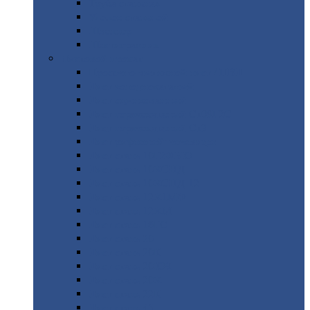
Труба
стальная
Уголок
стальной
Швеллер
Шестигранник
Листовой
прокат
Просечно-вытяжной
лист / ПВЛ
Лист
холоднокатаный
Лист
оцинкованный
Лист
горячекатаный Ст09Г2С
Лист
горячекатаный Ст3
Лист
рифленый: чечевицы
Лист
сталь 10Г2ФБЮ
Лист
сталь 10ХСНД
Лист
сталь 10ХСНД-12
Лист
сталь 12Х1МФ
Лист
сталь 12ХМ
Лист
сталь 16ГС
Лист
сталь 20
Лист
сталь 20К
Лист
сталь 20ЮЧ
Лист
сталь 20Х
Лист
сталь 22К
Лист
сталь 45