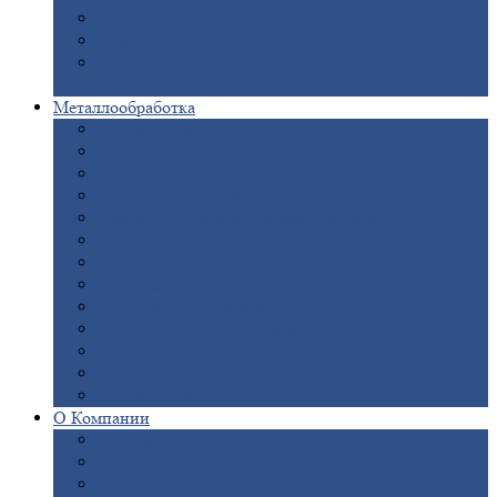
Опоры
ЛЭП
Дымовые
трубы
Закладные
детали для железобетонных
конструкций
Металлообработка
Анодировка
Горячее
цинкование
Лазерная
резка
Правка
плоского металлопроката
Продольно-поперечная
резка рулонов
Порошковая
покраска
Размотка
арматуры
Рубка
металла гильотиной
Резка
газом и плазмой
Сварочно-сборочные
работы
Токарная
обработка
Фрезерование
металла
Шлифовка
металла
О
Компании
Сертификаты
Новости
Вакансии