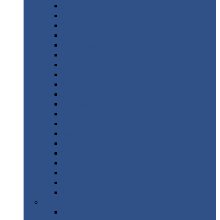
Монтеррей
Супермонтеррей
Макси
Экоррей
Монтекристо
Монтерроса
Трамонтана
Квинта
плюс
Квинта
плюс 3D
Квинта
уно
Монкатта
Классик
Классик
плюс
Ламонтерра
Ламонтерра
X
Ламонтерра
XL
Модерн
Камея
Квадро
Кредо
Доборные
элементы
Доборные
элементы с полимерным