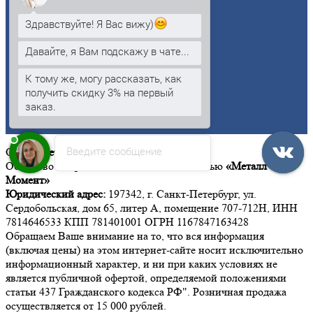
Алюминий
Бронза
Здравствуйте! Я Вас вижу)
Вольфрам
Латунь
Давайте, я Вам подскажу в чате...
Медь
Никель
К тому же, могу рассказать, как
Олово
получить скидку 3% на первый
Свинец
заказ.
Титан
Цинк
Введите сообщение
ООО
«Металл Момент»
Общество с ограниченной ответственностью
«Металл
Момент»
Юридический адрес:
197342, г. Санкт-Петербург, ул.
Сердобольская, дом 65, литер А, помещение 707-712Н, ИНН
7814646533 КПП 781401001 ОГРН 1167847163428
Обращаем Ваше внимание на то, что вся информация
(включая цены) на этом интернет-сайте носит исключительно
информационный характер, и ни при каких условиях не
является публичной офертой, определяемой положениями
статьи 437 Гражданского кодекса РФ". Розничная продажа
осуществляется от 15 000 рублей.