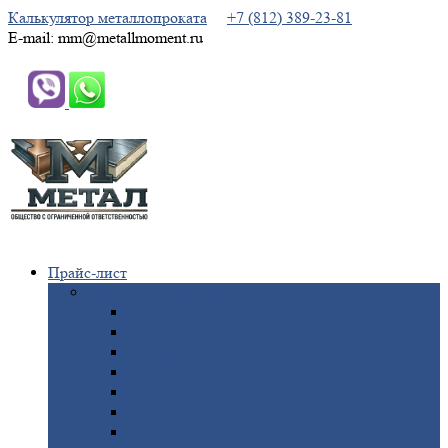
Калькулятор металлопроката
+7 (812) 389-23-81
E-mail: mm@metallmoment.ru
Прайс-лист
Черный
металлопрокат
Арматура
Двутавровая
балка (двутавр)
Квадрат
Круг
стальной
Полоса
стальная
Проволока
Сетка