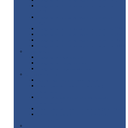
Профнастил
с нестандартной шириной С21
Профнастил
с нестандартной шириной
МП35
Профнастил
с нестандартной шириной
НС35
Профнастил
с нестандартной шириной С44
Профнастил
с нестандартной шириной Н60
Профнастил
с нестандартной шириной Н75
Профнастил
с нестандартной шириной Н114
Профнастил
Профнастил
для крыши
Профнастил
окрашенный
Профнастил
оцинкованный
Сэндвич-панели
Нестандартные
сэндвич панели
С
минераловатным утеплителем (
кровельные )
С
утеплителем из пенополистерола (
кровельные )
С
минераловатным утеплителем ( стеновые )
С
утеплителем из пенополистерола (
стеновые )
Металлочерепица