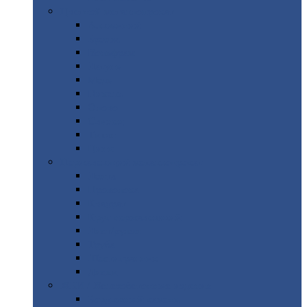
Цветной
металлопрокат
Алюминий
Бронза
Вольфрам
Латунь
Медь
Никель
Олово
Свинец
Титан
Цинк
Нержавеющий
металлопрокат
Лента
Проволока
Квадрат
Круг
нержавеющий
Лист/рулон
Труба
Шестигранник
Диски
ЖБИ
/ Железобетонные изделия
Бордюрный
камень