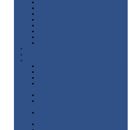
Дорожные
плиты
Каналы
непроходные
Ленточный
фундамент
Лифтовые
шахты
Перемычки
бетонные
Аэродромные
плиты
Фундаментные
блоки
Тепловые
камеры
Авиатехприемка
(РТ приемка)
Арочное
укрытие для конвейеров из профнастила
Профнастил
с нестандартной шириной
Профнастил
с нестандартной шириной С8
Профнастил
с нестандартной шириной С10
Профнастил
с нестандартной шириной СС10
Профнастил
с нестандартной шириной
МП10
Профнастил
с нестандартной шириной С15
Профнастил
с нестандартной шириной
МП18
Профнастил
с нестандартной шириной
МП20
Профнастил
с нестандартной шириной С18