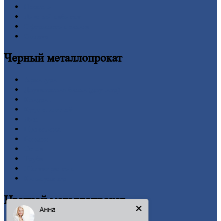
Новости
Личный
кабинет
Оформление
заказа
Оплата
Черный
металлопрокат
Арматура
Двутавровая
балка (двутавр)
Квадрат
Круг
стальной
Лист
Проволока
Рельсы
Сетка
Труба
Шестигранник
Калькулятор
Цветной
металлопрокат
Анна