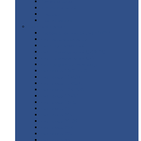
Труба
стальная
Уголок
стальной
Швеллер
Шестигранник
Листовой
прокат
Просечно-вытяжной
лист / ПВЛ
Лист
холоднокатаный
Лист
оцинкованный
Лист
горячекатаный Ст09Г2С
Лист
горячекатаный Ст3
Лист
рифленый: чечевицы
Лист
сталь 10Г2ФБЮ
Лист
сталь 10ХСНД
Лист
сталь 10ХСНД-12
Лист
сталь 12Х1МФ
Лист
сталь 12ХМ
Лист
сталь 16ГС
Лист
сталь 20
Лист
сталь 20К
Лист
сталь 20ЮЧ
Лист
сталь 20Х
Лист
сталь 22К
Лист
сталь 45