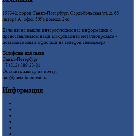
197342, город Санкт-Петербург, Сердобольская ул, д. 65
литера А, офис 509а помещ. 2-н
Если вы не нашли интересующей вас информации о
предоставляемом нами ассортименте металлопроката -
позвоните нам в офис или на телефон менеджера.
Телефоны для связи
Санкт-Петербург:
+7 (812) 389-23-81
Оставить заявку на почту:
mm@metallmoment.ru
Информация
Главная
Вакансии
О
Компании
Заводы
Контакты
Прайс-лист