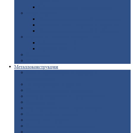
покрытием
Доборные
элементы оцинкованные
Евроштакетник
Штакетник
металлический полукруглый
Штакетник
металлический П-образный
Штакетник
металлический М-образный
Забор
металлический «Еврожалюзи»
Забор
жалюзи — Z
Забор
жалюзи — S
Сантехника
Рельсы
Металлоконструкции
Рамные
конструкции для дорожного
строительства
Быстровозводимые
здания
Металлоконструкции
для мостов
Технологические
металлоконструкции
Козловой
кран
Нестандартные
металлоконструкции
Решетки,
заборы и ограды
Прожекторные
мачты
Изготовление
лестниц из металла
Открытые
крановые эстакады