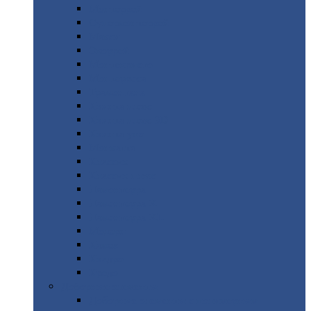
Монтеррей
Супермонтеррей
Макси
Экоррей
Монтекристо
Монтерроса
Трамонтана
Квинта
плюс
Квинта
плюс 3D
Квинта
уно
Монкатта
Классик
Классик
плюс
Ламонтерра
Ламонтерра
X
Ламонтерра
XL
Модерн
Камея
Квадро
Кредо
Доборные
элементы
Доборные
элементы с полимерным