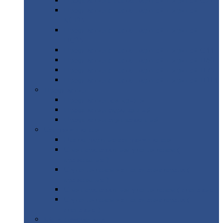
Профнастил
с нестандартной шириной С21
Профнастил
с нестандартной шириной
МП35
Профнастил
с нестандартной шириной
НС35
Профнастил
с нестандартной шириной С44
Профнастил
с нестандартной шириной Н60
Профнастил
с нестандартной шириной Н75
Профнастил
с нестандартной шириной Н114
Профнастил
Профнастил
для крыши
Профнастил
окрашенный
Профнастил
оцинкованный
Сэндвич-панели
Нестандартные
сэндвич панели
С
минераловатным утеплителем (
кровельные )
С
утеплителем из пенополистерола (
кровельные )
С
минераловатным утеплителем ( стеновые )
С
утеплителем из пенополистерола (
стеновые )
Металлочерепица