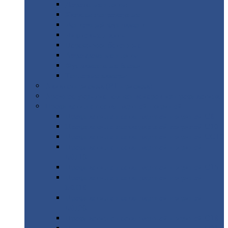
Дорожные
плиты
Каналы
непроходные
Ленточный
фундамент
Лифтовые
шахты
Перемычки
бетонные
Аэродромные
плиты
Фундаментные
блоки
Тепловые
камеры
Авиатехприемка
(РТ приемка)
Арочное
укрытие для конвейеров из профнастила
Профнастил
с нестандартной шириной
Профнастил
с нестандартной шириной С8
Профнастил
с нестандартной шириной С10
Профнастил
с нестандартной шириной СС10
Профнастил
с нестандартной шириной
МП10
Профнастил
с нестандартной шириной С15
Профнастил
с нестандартной шириной
МП18
Профнастил
с нестандартной шириной
МП20
Профнастил
с нестандартной шириной С18