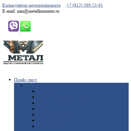
Калькулятор металлопроката
+7 (812) 389-23-81
E-mail: mm@metallmoment.ru
Прайс-лист
Черный
металлопрокат
Арматура
Двутавровая
балка (двутавр)
Квадрат
Круг
стальной
Полоса
стальная
Проволока
Сетка