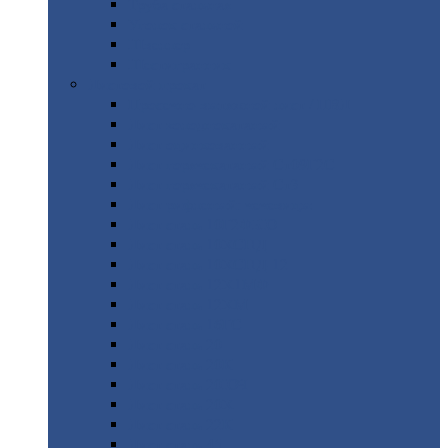
Труба
стальная
Уголок
стальной
Швеллер
Шестигранник
Листовой
прокат
Просечно-вытяжной
лист / ПВЛ
Лист
холоднокатаный
Лист
оцинкованный
Лист
горячекатаный Ст09Г2С
Лист
горячекатаный Ст3
Лист
рифленый: чечевицы
Лист
сталь 10Г2ФБЮ
Лист
сталь 10ХСНД
Лист
сталь 10ХСНД-12
Лист
сталь 12Х1МФ
Лист
сталь 12ХМ
Лист
сталь 16ГС
Лист
сталь 20
Лист
сталь 20К
Лист
сталь 20ЮЧ
Лист
сталь 20Х
Лист
сталь 22К
Лист
сталь 45