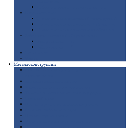
покрытием
Доборные
элементы оцинкованные
Евроштакетник
Штакетник
металлический полукруглый
Штакетник
металлический П-образный
Штакетник
металлический М-образный
Забор
металлический «Еврожалюзи»
Забор
жалюзи — Z
Забор
жалюзи — S
Сантехника
Рельсы
Металлоконструкции
Рамные
конструкции для дорожного
строительства
Быстровозводимые
здания
Металлоконструкции
для мостов
Технологические
металлоконструкции
Козловой
кран
Нестандартные
металлоконструкции
Решетки,
заборы и ограды
Прожекторные
мачты
Изготовление
лестниц из металла
Открытые
крановые эстакады