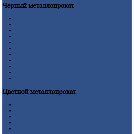
Черный
металлопрокат
Арматура
Двутавровая
балка (двутавр)
Квадрат
Круг
стальной
Лист
Проволока
Рельсы
Сетка
Труба
Шестигранник
Калькулятор
Цветной
металлопрокат
Алюминий
Бронза
Вольфрам
Латунь
Медь