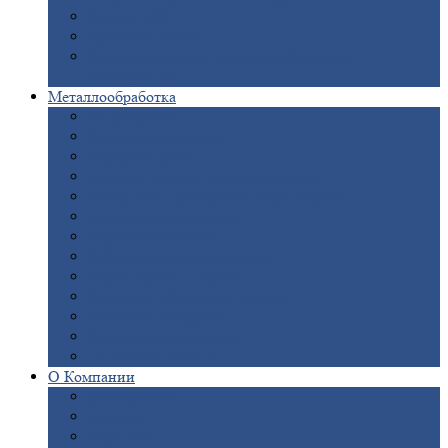
Опоры
ЛЭП
Дымовые
трубы
Закладные
детали для железобетонных
конструкций
Металлообработка
Анодировка
Горячее
цинкование
Лазерная
резка
Правка
плоского металлопроката
Продольно-поперечная
резка рулонов
Порошковая
покраска
Размотка
арматуры
Рубка
металла гильотиной
Резка
газом и плазмой
Сварочно-сборочные
работы
Токарная
обработка
Фрезерование
металла
Шлифовка
металла
О
Компании
Сертификаты
Новости
Вакансии