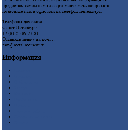
предоставляемом нами ассортименте металлопроката -
позвоните нам в офис или на телефон менеджера.
Телефоны для связи
Санкт-Петербург:
+7 (812) 389-23-81
Оставить заявку на почту:
mm@metallmoment.ru
Информация
Главная
Вакансии
О
Компании
Заводы
Контакты
Прайс-лист
Новости
Личный
кабинет
Оформление
заказа
Оплата