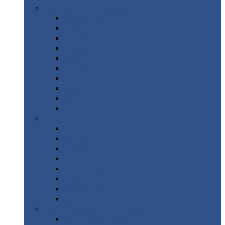
Цветной
металлопрокат
Алюминий
Бронза
Вольфрам
Латунь
Медь
Никель
Олово
Свинец
Титан
Цинк
Нержавеющий
металлопрокат
Лента
Проволока
Квадрат
Круг
нержавеющий
Лист/рулон
Труба
Шестигранник
Диски
ЖБИ
/ Железобетонные изделия
Бордюрный
камень