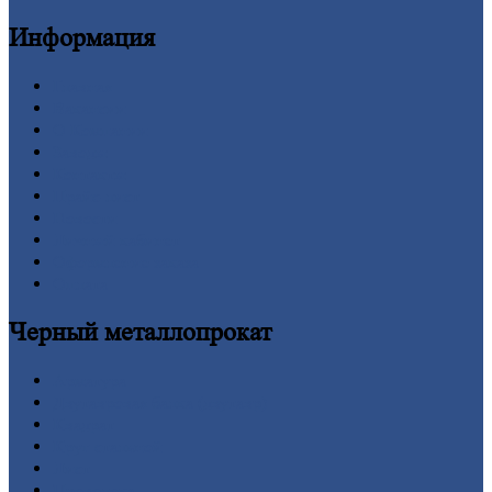
Информация
Главная
Вакансии
О
Компании
Заводы
Контакты
Прайс-лист
Новости
Личный
кабинет
Оформление
заказа
Оплата
Черный
металлопрокат
Арматура
Двутавровая
балка (двутавр)
Квадрат
Круг
стальной
Лист
Проволока