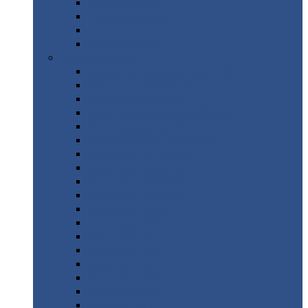
Труба
стальная
Уголок
стальной
Швеллер
Шестигранник
Листовой
прокат
Просечно-вытяжной
лист / ПВЛ
Лист
холоднокатаный
Лист
оцинкованный
Лист
горячекатаный Ст09Г2С
Лист
горячекатаный Ст3
Лист
рифленый: чечевицы
Лист
сталь 10Г2ФБЮ
Лист
сталь 10ХСНД
Лист
сталь 10ХСНД-12
Лист
сталь 12Х1МФ
Лист
сталь 12ХМ
Лист
сталь 16ГС
Лист
сталь 20
Лист
сталь 20К
Лист
сталь 20ЮЧ
Лист
сталь 20Х
Лист
сталь 22К
Лист
сталь 45