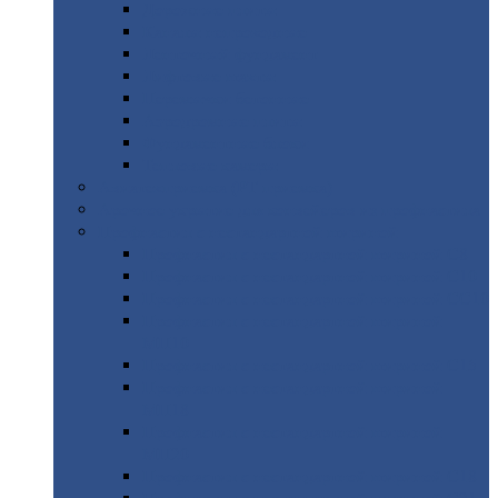
Дорожные
плиты
Каналы
непроходные
Ленточный
фундамент
Лифтовые
шахты
Перемычки
бетонные
Аэродромные
плиты
Фундаментные
блоки
Тепловые
камеры
Авиатехприемка
(РТ приемка)
Арочное
укрытие для конвейеров из профнастила
Профнастил
с нестандартной шириной
Профнастил
с нестандартной шириной С8
Профнастил
с нестандартной шириной С10
Профнастил
с нестандартной шириной СС10
Профнастил
с нестандартной шириной
МП10
Профнастил
с нестандартной шириной С15
Профнастил
с нестандартной шириной
МП18
Профнастил
с нестандартной шириной
МП20
Профнастил
с нестандартной шириной С18