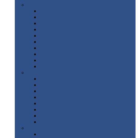
Цветной
металлопрокат
Алюминий
Бронза
Вольфрам
Латунь
Медь
Никель
Олово
Свинец
Титан
Цинк
Нержавеющий
металлопрокат
Лента
Проволока
Квадрат
Круг
нержавеющий
Лист/рулон
Труба
Шестигранник
Диски
ЖБИ
/ Железобетонные изделия
Бордюрный
камень