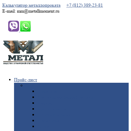
Калькулятор металлопроката
+7 (812) 389-23-81
E-mail: mm@metallmoment.ru
Прайс-лист
Черный
металлопрокат
Арматура
Двутавровая
балка (двутавр)
Квадрат
Круг
стальной
Полоса
стальная
Проволока
Сетка