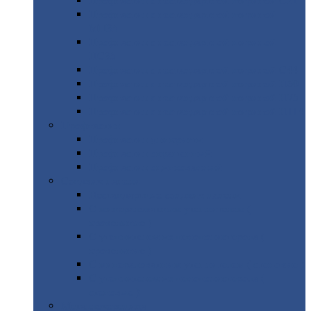
Профнастил
с нестандартной шириной С21
Профнастил
с нестандартной шириной
МП35
Профнастил
с нестандартной шириной
НС35
Профнастил
с нестандартной шириной С44
Профнастил
с нестандартной шириной Н60
Профнастил
с нестандартной шириной Н75
Профнастил
с нестандартной шириной Н114
Профнастил
Профнастил
для крыши
Профнастил
окрашенный
Профнастил
оцинкованный
Сэндвич-панели
Нестандартные
сэндвич панели
С
минераловатным утеплителем (
кровельные )
С
утеплителем из пенополистерола (
кровельные )
С
минераловатным утеплителем ( стеновые )
С
утеплителем из пенополистерола (
стеновые )
Металлочерепица