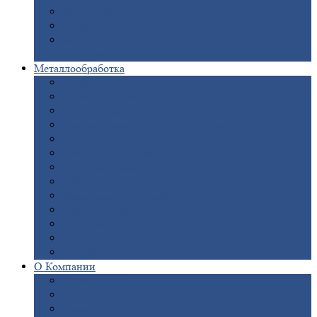
Опоры
ЛЭП
Дымовые
трубы
Закладные
детали для железобетонных
конструкций
Металлообработка
Анодировка
Горячее
цинкование
Лазерная
резка
Правка
плоского металлопроката
Продольно-поперечная
резка рулонов
Порошковая
покраска
Размотка
арматуры
Рубка
металла гильотиной
Резка
газом и плазмой
Сварочно-сборочные
работы
Токарная
обработка
Фрезерование
металла
Шлифовка
металла
О
Компании
Сертификаты
Новости
Вакансии