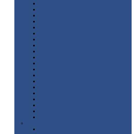
Монтеррей
Супермонтеррей
Макси
Экоррей
Монтекристо
Монтерроса
Трамонтана
Квинта
плюс
Квинта
плюс 3D
Квинта
уно
Монкатта
Классик
Классик
плюс
Ламонтерра
Ламонтерра
X
Ламонтерра
XL
Модерн
Камея
Квадро
Кредо
Доборные
элементы
Доборные
элементы с полимерным