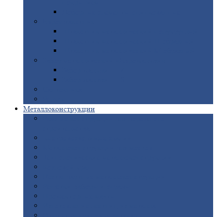
покрытием
Доборные
элементы оцинкованные
Евроштакетник
Штакетник
металлический полукруглый
Штакетник
металлический П-образный
Штакетник
металлический М-образный
Забор
металлический «Еврожалюзи»
Забор
жалюзи — Z
Забор
жалюзи — S
Сантехника
Рельсы
Металлоконструкции
Рамные
конструкции для дорожного
строительства
Быстровозводимые
здания
Металлоконструкции
для мостов
Технологические
металлоконструкции
Козловой
кран
Нестандартные
металлоконструкции
Решетки,
заборы и ограды
Прожекторные
мачты
Изготовление
лестниц из металла
Открытые
крановые эстакады