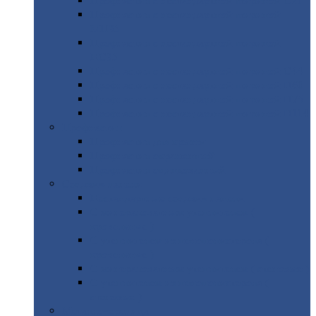
Профнастил
с нестандартной шириной С21
Профнастил
с нестандартной шириной
МП35
Профнастил
с нестандартной шириной
НС35
Профнастил
с нестандартной шириной С44
Профнастил
с нестандартной шириной Н60
Профнастил
с нестандартной шириной Н75
Профнастил
с нестандартной шириной Н114
Профнастил
Профнастил
для крыши
Профнастил
окрашенный
Профнастил
оцинкованный
Сэндвич-панели
Нестандартные
сэндвич панели
С
минераловатным утеплителем (
кровельные )
С
утеплителем из пенополистерола (
кровельные )
С
минераловатным утеплителем ( стеновые )
С
утеплителем из пенополистерола (
стеновые )
Металлочерепица