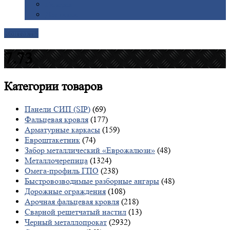
Галерея
Доставка
Контакты
7.73
Категории
товаров
Панели СИП (SIP)
(69)
Фальцевая кровля
(177)
Арматурные каркасы
(159)
Евроштакетник
(74)
Забор металлический «Еврожалюзи»
(48)
Металлочерепица
(1324)
Омега-профиль ГПО
(238)
Быстровозводимые разборные ангары
(48)
Дорожные ограждения
(108)
Арочная фальцевая кровля
(218)
Сварной решетчатый настил
(13)
Черный металлопрокат
(2932)