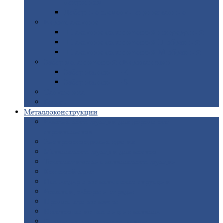
покрытием
Доборные
элементы оцинкованные
Евроштакетник
Штакетник
металлический полукруглый
Штакетник
металлический П-образный
Штакетник
металлический М-образный
Забор
металлический «Еврожалюзи»
Забор
жалюзи — Z
Забор
жалюзи — S
Сантехника
Рельсы
Металлоконструкции
Рамные
конструкции для дорожного
строительства
Быстровозводимые
здания
Металлоконструкции
для мостов
Технологические
металлоконструкции
Козловой
кран
Нестандартные
металлоконструкции
Решетки,
заборы и ограды
Прожекторные
мачты
Изготовление
лестниц из металла
Открытые
крановые эстакады