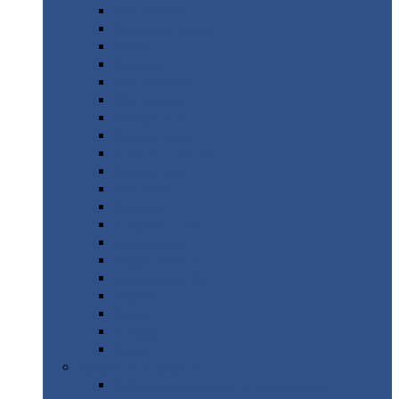
Монтеррей
Супермонтеррей
Макси
Экоррей
Монтекристо
Монтерроса
Трамонтана
Квинта
плюс
Квинта
плюс 3D
Квинта
уно
Монкатта
Классик
Классик
плюс
Ламонтерра
Ламонтерра
X
Ламонтерра
XL
Модерн
Камея
Квадро
Кредо
Доборные
элементы
Доборные
элементы с полимерным