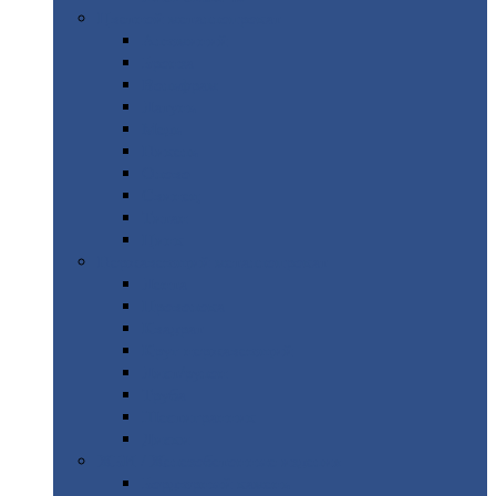
Цветной
металлопрокат
Алюминий
Бронза
Вольфрам
Латунь
Медь
Никель
Олово
Свинец
Титан
Цинк
Нержавеющий
металлопрокат
Лента
Проволока
Квадрат
Круг
нержавеющий
Лист/рулон
Труба
Шестигранник
Диски
ЖБИ
/ Железобетонные изделия
Бордюрный
камень