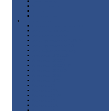
Труба
стальная
Уголок
стальной
Швеллер
Шестигранник
Листовой
прокат
Просечно-вытяжной
лист / ПВЛ
Лист
холоднокатаный
Лист
оцинкованный
Лист
горячекатаный Ст09Г2С
Лист
горячекатаный Ст3
Лист
рифленый: чечевицы
Лист
сталь 10Г2ФБЮ
Лист
сталь 10ХСНД
Лист
сталь 10ХСНД-12
Лист
сталь 12Х1МФ
Лист
сталь 12ХМ
Лист
сталь 16ГС
Лист
сталь 20
Лист
сталь 20К
Лист
сталь 20ЮЧ
Лист
сталь 20Х
Лист
сталь 22К
Лист
сталь 45