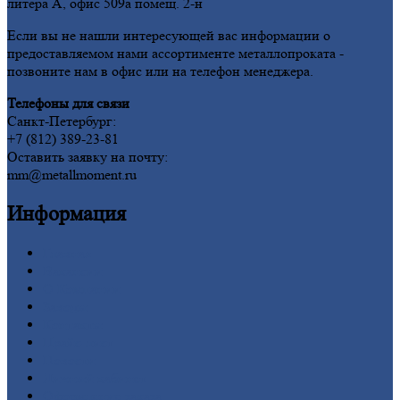
литера А, офис 509а помещ. 2-н
Если вы не нашли интересующей вас информации о
предоставляемом нами ассортименте металлопроката -
позвоните нам в офис или на телефон менеджера.
Телефоны для связи
Санкт-Петербург:
+7 (812) 389-23-81
Оставить заявку на почту:
mm@metallmoment.ru
Информация
Главная
Вакансии
О
Компании
Заводы
Контакты
Прайс-лист
Новости
Личный
кабинет
Оформление
заказа