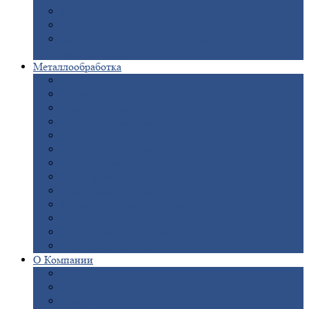
Опоры
ЛЭП
Дымовые
трубы
Закладные
детали для железобетонных
конструкций
Металлообработка
Анодировка
Горячее
цинкование
Лазерная
резка
Правка
плоского металлопроката
Продольно-поперечная
резка рулонов
Порошковая
покраска
Размотка
арматуры
Рубка
металла гильотиной
Резка
газом и плазмой
Сварочно-сборочные
работы
Токарная
обработка
Фрезерование
металла
Шлифовка
металла
О
Компании
Сертификаты
Новости
Вакансии