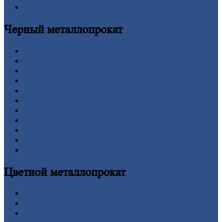
Оплата
Черный
металлопрокат
Арматура
Двутавровая
балка (двутавр)
Квадрат
Круг
стальной
Лист
Проволока
Рельсы
Сетка
Труба
Шестигранник
Калькулятор
Цветной
металлопрокат
Алюминий
Бронза
Вольфрам