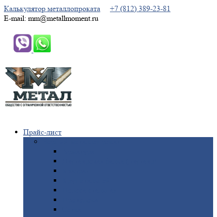
Калькулятор металлопроката
+7 (812) 389-23-81
E-mail: mm@metallmoment.ru
Прайс-лист
Черный
металлопрокат
Арматура
Двутавровая
балка (двутавр)
Квадрат
Круг
стальной
Полоса
стальная
Проволока
Сетка