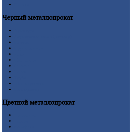
Оплата
Черный
металлопрокат
Арматура
Двутавровая
балка (двутавр)
Квадрат
Круг
стальной
Лист
Проволока
Рельсы
Сетка
Труба
Шестигранник
Калькулятор
Цветной
металлопрокат
Алюминий
Бронза
Вольфрам