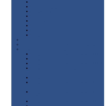
Дорожные
плиты
Каналы
непроходные
Ленточный
фундамент
Лифтовые
шахты
Перемычки
бетонные
Аэродромные
плиты
Фундаментные
блоки
Тепловые
камеры
Авиатехприемка
(РТ приемка)
Арочное
укрытие для конвейеров из профнастила
Профнастил
с нестандартной шириной
Профнастил
с нестандартной шириной С8
Профнастил
с нестандартной шириной С10
Профнастил
с нестандартной шириной СС10
Профнастил
с нестандартной шириной
МП10
Профнастил
с нестандартной шириной С15
Профнастил
с нестандартной шириной
МП18
Профнастил
с нестандартной шириной
МП20
Профнастил
с нестандартной шириной С18