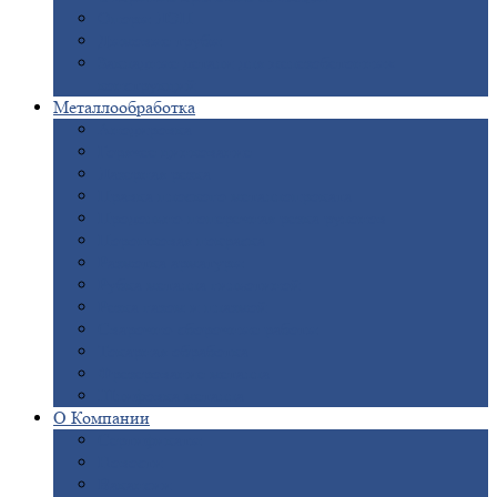
Опоры
ЛЭП
Дымовые
трубы
Закладные
детали для железобетонных
конструкций
Металлообработка
Анодировка
Горячее
цинкование
Лазерная
резка
Правка
плоского металлопроката
Продольно-поперечная
резка рулонов
Порошковая
покраска
Размотка
арматуры
Рубка
металла гильотиной
Резка
газом и плазмой
Сварочно-сборочные
работы
Токарная
обработка
Фрезерование
металла
Шлифовка
металла
О
Компании
Сертификаты
Новости
Вакансии