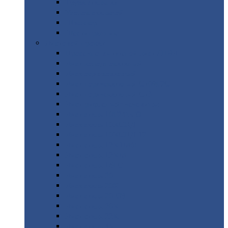
Труба
стальная
Уголок
стальной
Швеллер
Шестигранник
Листовой
прокат
Просечно-вытяжной
лист / ПВЛ
Лист
холоднокатаный
Лист
оцинкованный
Лист
горячекатаный Ст09Г2С
Лист
горячекатаный Ст3
Лист
рифленый: чечевицы
Лист
сталь 10Г2ФБЮ
Лист
сталь 10ХСНД
Лист
сталь 10ХСНД-12
Лист
сталь 12Х1МФ
Лист
сталь 12ХМ
Лист
сталь 16ГС
Лист
сталь 20
Лист
сталь 20К
Лист
сталь 20ЮЧ
Лист
сталь 20Х
Лист
сталь 22К
Лист
сталь 45