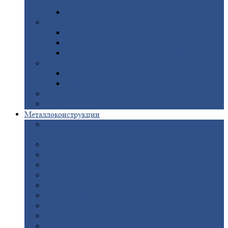
покрытием
Доборные
элементы оцинкованные
Евроштакетник
Штакетник
металлический полукруглый
Штакетник
металлический П-образный
Штакетник
металлический М-образный
Забор
металлический «Еврожалюзи»
Забор
жалюзи — Z
Забор
жалюзи — S
Сантехника
Рельсы
Металлоконструкции
Рамные
конструкции для дорожного
строительства
Быстровозводимые
здания
Металлоконструкции
для мостов
Технологические
металлоконструкции
Козловой
кран
Нестандартные
металлоконструкции
Решетки,
заборы и ограды
Прожекторные
мачты
Изготовление
лестниц из металла
Открытые
крановые эстакады