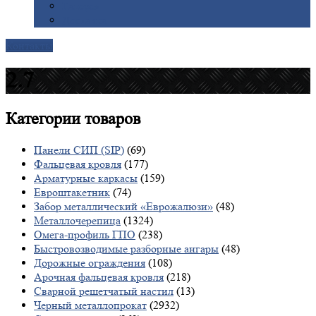
Галерея
Доставка
Контакты
2.7
Категории
товаров
Панели СИП (SIP)
(69)
Фальцевая кровля
(177)
Арматурные каркасы
(159)
Евроштакетник
(74)
Забор металлический «Еврожалюзи»
(48)
Металлочерепица
(1324)
Омега-профиль ГПО
(238)
Быстровозводимые разборные ангары
(48)
Дорожные ограждения
(108)
Арочная фальцевая кровля
(218)
Сварной решетчатый настил
(13)
Черный металлопрокат
(2932)