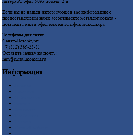
литера А, офис 509а помещ. 2-н
Если вы не нашли интересующей вас информации о
предоставляемом нами ассортименте металлопроката -
позвоните нам в офис или на телефон менеджера.
Телефоны для связи
Санкт-Петербург:
+7 (812) 389-23-81
Оставить заявку на почту:
mm@metallmoment.ru
Информация
Главная
Вакансии
О
Компании
Заводы
Контакты
Прайс-лист
Новости
Личный
кабинет
Оформление
заказа