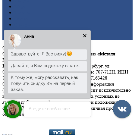
Латунь
Медь
Никель
Олово
Свинец
Титан
Анна
Цинк
ООО
«Металл Момент»
Здравствуйте! Я Вас вижу)
Общество с ограниченной ответственностью
«Металл
Момент»
Давайте, я Вам подскажу в чате...
Юридический адрес:
197342, г. Санкт-Петербург, ул.
Сердобольская, дом 65, литер А, помещение 707-712Н, ИНН
К тому же, могу рассказать, как
7814646533 КПП 781401001 ОГРН 1167847163428
получить скидку 3% на первый
Обращаем Ваше внимание на то, что вся информация
заказ.
(включая цены) на этом интернет-сайте носит исключительно
информационный характер, и ни при каких условиях не
является публичной офертой, определяемой положениями
статьи 437 Гражданского кодекса РФ". Розничная продажа
Введите сообщение
осуществляется от 15 000 рублей.