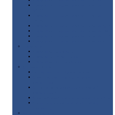
Профнастил
с нестандартной шириной С21
Профнастил
с нестандартной шириной
МП35
Профнастил
с нестандартной шириной
НС35
Профнастил
с нестандартной шириной С44
Профнастил
с нестандартной шириной Н60
Профнастил
с нестандартной шириной Н75
Профнастил
с нестандартной шириной Н114
Профнастил
Профнастил
для крыши
Профнастил
окрашенный
Профнастил
оцинкованный
Сэндвич-панели
Нестандартные
сэндвич панели
С
минераловатным утеплителем (
кровельные )
С
утеплителем из пенополистерола (
кровельные )
С
минераловатным утеплителем ( стеновые )
С
утеплителем из пенополистерола (
стеновые )
Металлочерепица