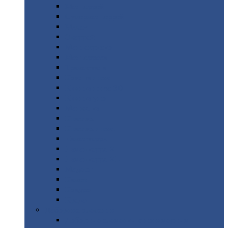
Монтеррей
Супермонтеррей
Макси
Экоррей
Монтекристо
Монтерроса
Трамонтана
Квинта
плюс
Квинта
плюс 3D
Квинта
уно
Монкатта
Классик
Классик
плюс
Ламонтерра
Ламонтерра
X
Ламонтерра
XL
Модерн
Камея
Квадро
Кредо
Доборные
элементы
Доборные
элементы с полимерным