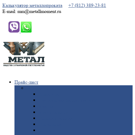
Калькулятор металлопроката
+7 (812) 389-23-81
E-mail: mm@metallmoment.ru
Прайс-лист
Черный
металлопрокат
Арматура
Двутавровая
балка (двутавр)
Квадрат
Круг
стальной
Полоса
стальная
Проволока
Сетка