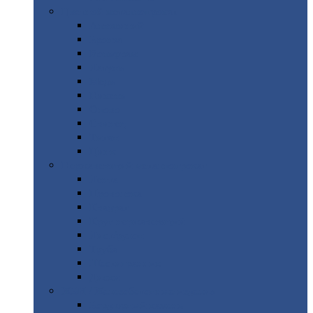
Цветной
металлопрокат
Алюминий
Бронза
Вольфрам
Латунь
Медь
Никель
Олово
Свинец
Титан
Цинк
Нержавеющий
металлопрокат
Лента
Проволока
Квадрат
Круг
нержавеющий
Лист/рулон
Труба
Шестигранник
Диски
ЖБИ
/ Железобетонные изделия
Бордюрный
камень