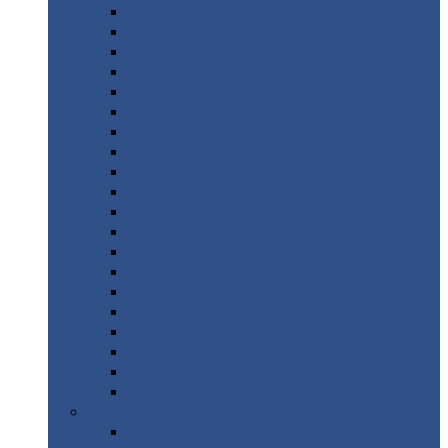
Монтеррей
Супермонтеррей
Макси
Экоррей
Монтекристо
Монтерроса
Трамонтана
Квинта
плюс
Квинта
плюс 3D
Квинта
уно
Монкатта
Классик
Классик
плюс
Ламонтерра
Ламонтерра
X
Ламонтерра
XL
Модерн
Камея
Квадро
Кредо
Доборные
элементы
Доборные
элементы с полимерным