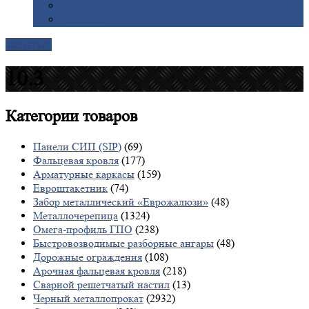
Галерея
Доставка
Контакты
10.3
Категории
товаров
Панели СИП (SIP)
(69)
Фальцевая кровля
(177)
Арматурные каркасы
(159)
Евроштакетник
(74)
Забор металлический «Еврожалюзи»
(48)
Металлочерепица
(1324)
Омега-профиль ГПО
(238)
Быстровозводимые разборные ангары
(48)
Дорожные ограждения
(108)
Арочная фальцевая кровля
(218)
Сварной решетчатый настил
(13)
Черный металлопрокат
(2932)