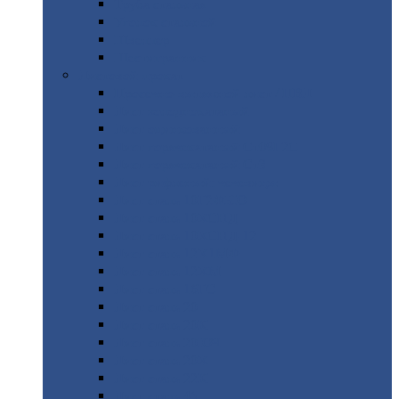
Труба
стальная
Уголок
стальной
Швеллер
Шестигранник
Листовой
прокат
Просечно-вытяжной
лист / ПВЛ
Лист
холоднокатаный
Лист
оцинкованный
Лист
горячекатаный Ст09Г2С
Лист
горячекатаный Ст3
Лист
рифленый: чечевицы
Лист
сталь 10Г2ФБЮ
Лист
сталь 10ХСНД
Лист
сталь 10ХСНД-12
Лист
сталь 12Х1МФ
Лист
сталь 12ХМ
Лист
сталь 16ГС
Лист
сталь 20
Лист
сталь 20К
Лист
сталь 20ЮЧ
Лист
сталь 20Х
Лист
сталь 22К
Лист
сталь 45