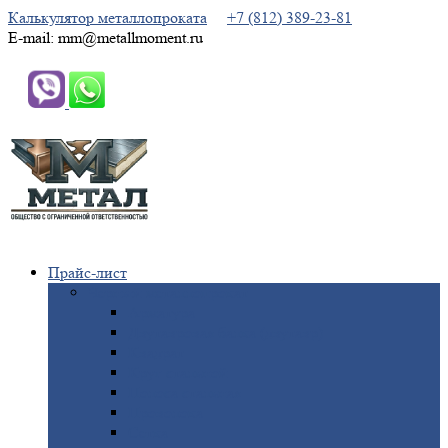
Калькулятор металлопроката
+7 (812) 389-23-81
E-mail: mm@metallmoment.ru
Прайс-лист
Черный
металлопрокат
Арматура
Двутавровая
балка (двутавр)
Квадрат
Круг
стальной
Полоса
стальная
Проволока
Сетка