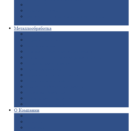
Опоры
ЛЭП
Дымовые
трубы
Закладные
детали для железобетонных
конструкций
Металлообработка
Анодировка
Горячее
цинкование
Лазерная
резка
Правка
плоского металлопроката
Продольно-поперечная
резка рулонов
Порошковая
покраска
Размотка
арматуры
Рубка
металла гильотиной
Резка
газом и плазмой
Сварочно-сборочные
работы
Токарная
обработка
Фрезерование
металла
Шлифовка
металла
О
Компании
Сертификаты
Новости
Вакансии