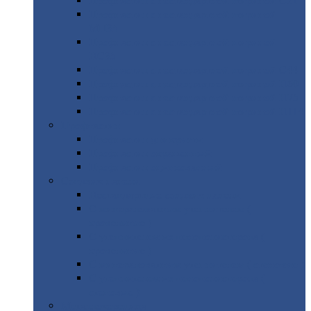
Профнастил
с нестандартной шириной С21
Профнастил
с нестандартной шириной
МП35
Профнастил
с нестандартной шириной
НС35
Профнастил
с нестандартной шириной С44
Профнастил
с нестандартной шириной Н60
Профнастил
с нестандартной шириной Н75
Профнастил
с нестандартной шириной Н114
Профнастил
Профнастил
для крыши
Профнастил
окрашенный
Профнастил
оцинкованный
Сэндвич-панели
Нестандартные
сэндвич панели
С
минераловатным утеплителем (
кровельные )
С
утеплителем из пенополистерола (
кровельные )
С
минераловатным утеплителем ( стеновые )
С
утеплителем из пенополистерола (
стеновые )
Металлочерепица