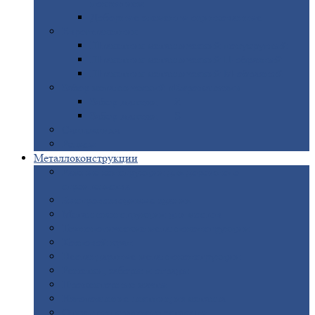
покрытием
Доборные
элементы оцинкованные
Евроштакетник
Штакетник
металлический полукруглый
Штакетник
металлический П-образный
Штакетник
металлический М-образный
Забор
металлический «Еврожалюзи»
Забор
жалюзи — Z
Забор
жалюзи — S
Сантехника
Рельсы
Металлоконструкции
Рамные
конструкции для дорожного
строительства
Быстровозводимые
здания
Металлоконструкции
для мостов
Технологические
металлоконструкции
Козловой
кран
Нестандартные
металлоконструкции
Решетки,
заборы и ограды
Прожекторные
мачты
Изготовление
лестниц из металла
Открытые
крановые эстакады