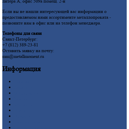
литера А, офис 509а помещ. 2-н
Если вы не нашли интересующей вас информации о
предоставляемом нами ассортименте металлопроката -
позвоните нам в офис или на телефон менеджера.
Телефоны для связи
Санкт-Петербург:
+7 (812) 389-23-81
Оставить заявку на почту:
mm@metallmoment.ru
Информация
Главная
Вакансии
О
Компании
Заводы
Контакты
Прайс-лист
Новости
Личный
кабинет
Оформление
заказа