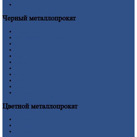
Оплата
Черный
металлопрокат
Арматура
Двутавровая
балка (двутавр)
Квадрат
Круг
стальной
Лист
Проволока
Рельсы
Сетка
Труба
Шестигранник
Калькулятор
Цветной
металлопрокат
Алюминий
Бронза
Вольфрам