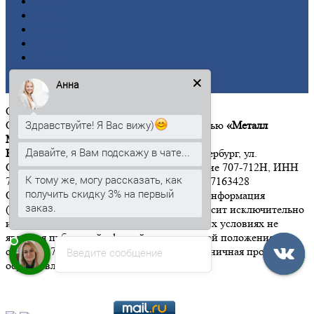
Латунь
Медь
Никель
Олово
Свинец
Титан
Анна
Цинк
ООО
«Металл Момент»
Здравствуйте! Я Вас вижу)
Общество с ограниченной ответственностью
«Металл
Момент»
Давайте, я Вам подскажу в чате...
Юридический адрес:
197342, г. Санкт-Петербург, ул.
Сердобольская, дом 65, литер А, помещение 707-712Н, ИНН
К тому же, могу рассказать, как
7814646533 КПП 781401001 ОГРН 1167847163428
получить скидку 3% на первый
Обращаем Ваше внимание на то, что вся информация
заказ.
(включая цены) на этом интернет-сайте носит исключительно
информационный характер, и ни при каких условиях не
является публичной офертой, определяемой положениями
статьи 437 Гражданского кодекса РФ". Розничная продажа
Введите сообщение
осуществляется от 15 000 рублей.