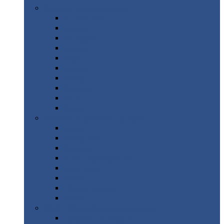
Цветной
металлопрокат
Алюминий
Бронза
Вольфрам
Латунь
Медь
Никель
Олово
Свинец
Титан
Цинк
Нержавеющий
металлопрокат
Лента
Проволока
Квадрат
Круг
нержавеющий
Лист/рулон
Труба
Шестигранник
Диски
ЖБИ
/ Железобетонные изделия
Бордюрный
камень