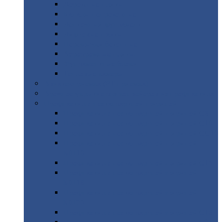
Дорожные
плиты
Каналы
непроходные
Ленточный
фундамент
Лифтовые
шахты
Перемычки
бетонные
Аэродромные
плиты
Фундаментные
блоки
Тепловые
камеры
Авиатехприемка
(РТ приемка)
Арочное
укрытие для конвейеров из профнастила
Профнастил
с нестандартной шириной
Профнастил
с нестандартной шириной С8
Профнастил
с нестандартной шириной С10
Профнастил
с нестандартной шириной СС10
Профнастил
с нестандартной шириной
МП10
Профнастил
с нестандартной шириной С15
Профнастил
с нестандартной шириной
МП18
Профнастил
с нестандартной шириной
МП20
Профнастил
с нестандартной шириной С18