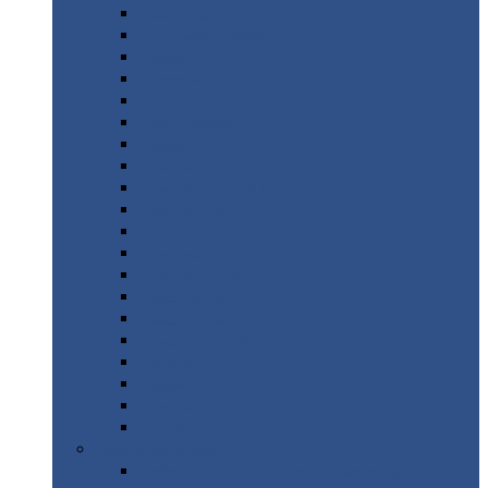
Монтеррей
Супермонтеррей
Макси
Экоррей
Монтекристо
Монтерроса
Трамонтана
Квинта
плюс
Квинта
плюс 3D
Квинта
уно
Монкатта
Классик
Классик
плюс
Ламонтерра
Ламонтерра
X
Ламонтерра
XL
Модерн
Камея
Квадро
Кредо
Доборные
элементы
Доборные
элементы с полимерным