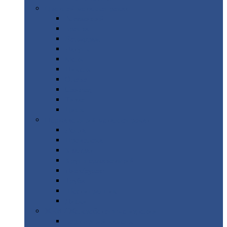
Цветной
металлопрокат
Алюминий
Бронза
Вольфрам
Латунь
Медь
Никель
Олово
Свинец
Титан
Цинк
Нержавеющий
металлопрокат
Лента
Проволока
Квадрат
Круг
нержавеющий
Лист/рулон
Труба
Шестигранник
Диски
ЖБИ
/ Железобетонные изделия
Бордюрный
камень