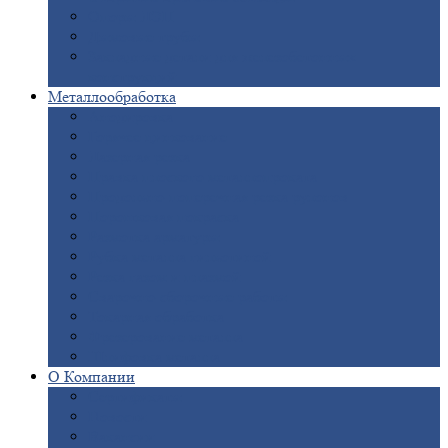
Опоры
ЛЭП
Дымовые
трубы
Закладные
детали для железобетонных
конструкций
Металлообработка
Анодировка
Горячее
цинкование
Лазерная
резка
Правка
плоского металлопроката
Продольно-поперечная
резка рулонов
Порошковая
покраска
Размотка
арматуры
Рубка
металла гильотиной
Резка
газом и плазмой
Сварочно-сборочные
работы
Токарная
обработка
Фрезерование
металла
Шлифовка
металла
О
Компании
Сертификаты
Новости
Вакансии