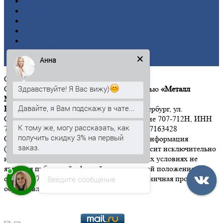
Латунь
Медь
Никель
Олово
Свинец
Титан
Анна
Цинк
ООО
«Металл Момент»
Здравствуйте! Я Вас вижу)
Общество с ограниченной ответственностью
«Металл
Момент»
Давайте, я Вам подскажу в чате...
Юридический адрес:
197342, г. Санкт-Петербург, ул.
Сердобольская, дом 65, литер А, помещение 707-712Н, ИНН
К тому же, могу рассказать, как
7814646533 КПП 781401001 ОГРН 1167847163428
получить скидку 3% на первый
Обращаем Ваше внимание на то, что вся информация
заказ.
(включая цены) на этом интернет-сайте носит исключительно
информационный характер, и ни при каких условиях не
является публичной офертой, определяемой положениями
статьи 437 Гражданского кодекса РФ". Розничная продажа
Введите сообщение
осуществляется от 15 000 рублей.