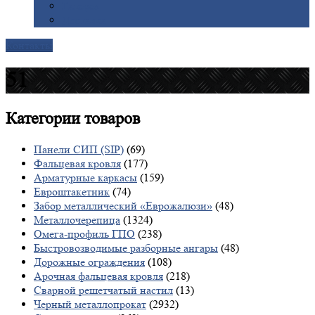
Галерея
Доставка
Контакты
51
Категории
товаров
Панели СИП (SIP)
(69)
Фальцевая кровля
(177)
Арматурные каркасы
(159)
Евроштакетник
(74)
Забор металлический «Еврожалюзи»
(48)
Металлочерепица
(1324)
Омега-профиль ГПО
(238)
Быстровозводимые разборные ангары
(48)
Дорожные ограждения
(108)
Арочная фальцевая кровля
(218)
Сварной решетчатый настил
(13)
Черный металлопрокат
(2932)