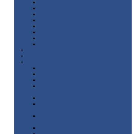
Дорожные
плиты
Каналы
непроходные
Ленточный
фундамент
Лифтовые
шахты
Перемычки
бетонные
Аэродромные
плиты
Фундаментные
блоки
Тепловые
камеры
Авиатехприемка
(РТ приемка)
Арочное
укрытие для конвейеров из профнастила
Профнастил
с нестандартной шириной
Профнастил
с нестандартной шириной С8
Профнастил
с нестандартной шириной С10
Профнастил
с нестандартной шириной СС10
Профнастил
с нестандартной шириной
МП10
Профнастил
с нестандартной шириной С15
Профнастил
с нестандартной шириной
МП18
Профнастил
с нестандартной шириной
МП20
Профнастил
с нестандартной шириной С18