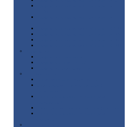
Профнастил
с нестандартной шириной С21
Профнастил
с нестандартной шириной
МП35
Профнастил
с нестандартной шириной
НС35
Профнастил
с нестандартной шириной С44
Профнастил
с нестандартной шириной Н60
Профнастил
с нестандартной шириной Н75
Профнастил
с нестандартной шириной Н114
Профнастил
Профнастил
для крыши
Профнастил
окрашенный
Профнастил
оцинкованный
Сэндвич-панели
Нестандартные
сэндвич панели
С
минераловатным утеплителем (
кровельные )
С
утеплителем из пенополистерола (
кровельные )
С
минераловатным утеплителем ( стеновые )
С
утеплителем из пенополистерола (
стеновые )
Металлочерепица