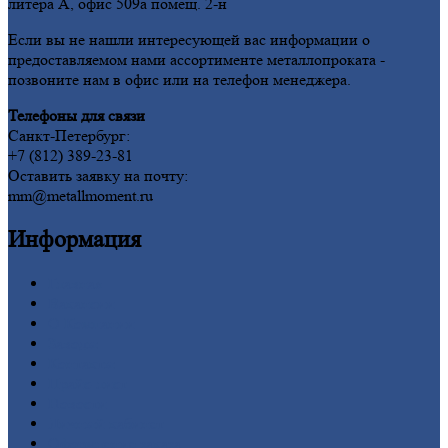
литера А, офис 509а помещ. 2-н
Если вы не нашли интересующей вас информации о
предоставляемом нами ассортименте металлопроката -
позвоните нам в офис или на телефон менеджера.
Телефоны для связи
Санкт-Петербург:
+7 (812) 389-23-81
Оставить заявку на почту:
mm@metallmoment.ru
Информация
Главная
Вакансии
О
Компании
Заводы
Контакты
Прайс-лист
Новости
Личный
кабинет
Оформление
заказа