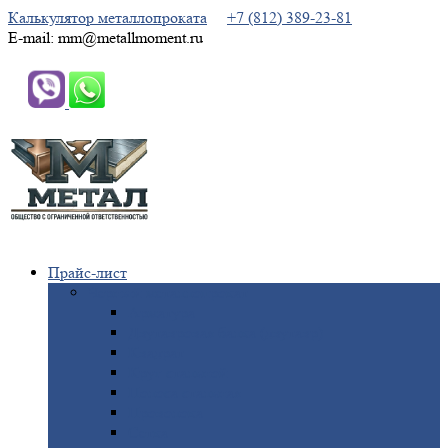
Калькулятор металлопроката
+7 (812) 389-23-81
E-mail: mm@metallmoment.ru
Прайс-лист
Черный
металлопрокат
Арматура
Двутавровая
балка (двутавр)
Квадрат
Круг
стальной
Полоса
стальная
Проволока
Сетка