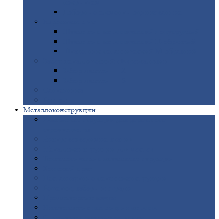
покрытием
Доборные
элементы оцинкованные
Евроштакетник
Штакетник
металлический полукруглый
Штакетник
металлический П-образный
Штакетник
металлический М-образный
Забор
металлический «Еврожалюзи»
Забор
жалюзи — Z
Забор
жалюзи — S
Сантехника
Рельсы
Металлоконструкции
Рамные
конструкции для дорожного
строительства
Быстровозводимые
здания
Металлоконструкции
для мостов
Технологические
металлоконструкции
Козловой
кран
Нестандартные
металлоконструкции
Решетки,
заборы и ограды
Прожекторные
мачты
Изготовление
лестниц из металла
Открытые
крановые эстакады