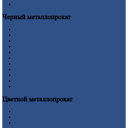
Оплата
Черный
металлопрокат
Арматура
Двутавровая
балка (двутавр)
Квадрат
Круг
стальной
Лист
Проволока
Рельсы
Сетка
Труба
Шестигранник
Калькулятор
Цветной
металлопрокат
Алюминий
Бронза
Вольфрам