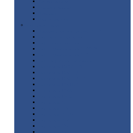
Труба
стальная
Уголок
стальной
Швеллер
Шестигранник
Листовой
прокат
Просечно-вытяжной
лист / ПВЛ
Лист
холоднокатаный
Лист
оцинкованный
Лист
горячекатаный Ст09Г2С
Лист
горячекатаный Ст3
Лист
рифленый: чечевицы
Лист
сталь 10Г2ФБЮ
Лист
сталь 10ХСНД
Лист
сталь 10ХСНД-12
Лист
сталь 12Х1МФ
Лист
сталь 12ХМ
Лист
сталь 16ГС
Лист
сталь 20
Лист
сталь 20К
Лист
сталь 20ЮЧ
Лист
сталь 20Х
Лист
сталь 22К
Лист
сталь 45