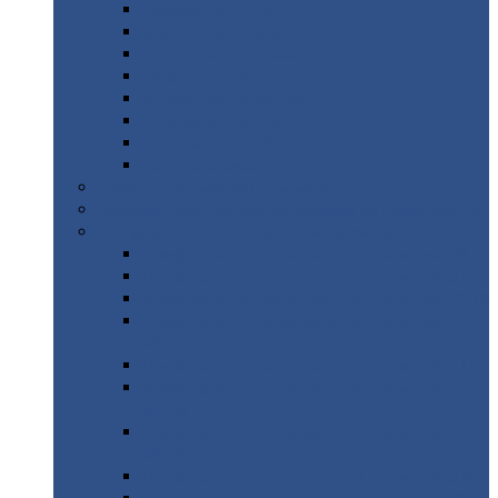
Дорожные
плиты
Каналы
непроходные
Ленточный
фундамент
Лифтовые
шахты
Перемычки
бетонные
Аэродромные
плиты
Фундаментные
блоки
Тепловые
камеры
Авиатехприемка
(РТ приемка)
Арочное
укрытие для конвейеров из профнастила
Профнастил
с нестандартной шириной
Профнастил
с нестандартной шириной С8
Профнастил
с нестандартной шириной С10
Профнастил
с нестандартной шириной СС10
Профнастил
с нестандартной шириной
МП10
Профнастил
с нестандартной шириной С15
Профнастил
с нестандартной шириной
МП18
Профнастил
с нестандартной шириной
МП20
Профнастил
с нестандартной шириной С18