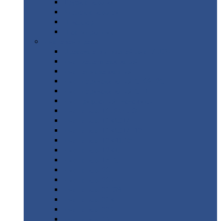
Труба
стальная
Уголок
стальной
Швеллер
Шестигранник
Листовой
прокат
Просечно-вытяжной
лист / ПВЛ
Лист
холоднокатаный
Лист
оцинкованный
Лист
горячекатаный Ст09Г2С
Лист
горячекатаный Ст3
Лист
рифленый: чечевицы
Лист
сталь 10Г2ФБЮ
Лист
сталь 10ХСНД
Лист
сталь 10ХСНД-12
Лист
сталь 12Х1МФ
Лист
сталь 12ХМ
Лист
сталь 16ГС
Лист
сталь 20
Лист
сталь 20К
Лист
сталь 20ЮЧ
Лист
сталь 20Х
Лист
сталь 22К
Лист
сталь 45