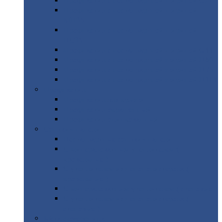
Профнастил
с нестандартной шириной С21
Профнастил
с нестандартной шириной
МП35
Профнастил
с нестандартной шириной
НС35
Профнастил
с нестандартной шириной С44
Профнастил
с нестандартной шириной Н60
Профнастил
с нестандартной шириной Н75
Профнастил
с нестандартной шириной Н114
Профнастил
Профнастил
для крыши
Профнастил
окрашенный
Профнастил
оцинкованный
Сэндвич-панели
Нестандартные
сэндвич панели
С
минераловатным утеплителем (
кровельные )
С
утеплителем из пенополистерола (
кровельные )
С
минераловатным утеплителем ( стеновые )
С
утеплителем из пенополистерола (
стеновые )
Металлочерепица