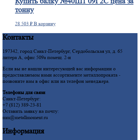
Купить
балку №40Ш1 09Г2С цена за
тонну
28 503
₽
В корзину
Контакты
197342, город Санкт-Петербург, Сердобольская ул, д. 65
литера А, офис 509а помещ. 2-н
Если вы не нашли интересующей вас информации о
предоставляемом нами ассортименте металлопроката -
позвоните нам в офис или на телефон менеджера.
Телефоны для связи
Санкт-Петербург:
+7 (812) 389-23-81
Оставить заявку на почту:
mm@metallmoment.ru
Информация