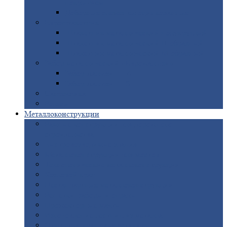
покрытием
Доборные
элементы оцинкованные
Евроштакетник
Штакетник
металлический полукруглый
Штакетник
металлический П-образный
Штакетник
металлический М-образный
Забор
металлический «Еврожалюзи»
Забор
жалюзи — Z
Забор
жалюзи — S
Сантехника
Рельсы
Металлоконструкции
Рамные
конструкции для дорожного
строительства
Быстровозводимые
здания
Металлоконструкции
для мостов
Технологические
металлоконструкции
Козловой
кран
Нестандартные
металлоконструкции
Решетки,
заборы и ограды
Прожекторные
мачты
Изготовление
лестниц из металла
Открытые
крановые эстакады