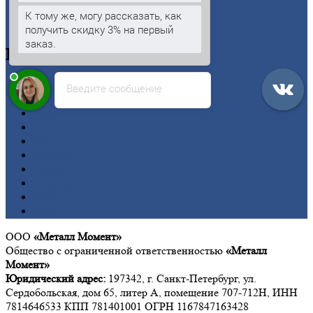
Шестигранник
К тому же, могу рассказать, как
Калькулятор
получить скидку 3% на первый
заказ.
Цветной
металлопрокат
Алюминий
Введите сообщение
Бронза
Вольфрам
Латунь
Медь
Никель
Олово
Свинец
Титан
Цинк
ООО
«Металл Момент»
Общество с ограниченной ответственностью
«Металл
Момент»
Юридический адрес:
197342, г. Санкт-Петербург, ул.
Сердобольская, дом 65, литер А, помещение 707-712Н, ИНН
7814646533 КПП 781401001 ОГРН 1167847163428