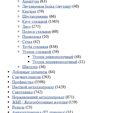
Арматура
(63)
Двутавровая балка (двутавр)
(40)
Квадрат
(59)
Шестигранник
(66)
Круг стальной
(1363)
Лист
(275)
Полоса стальная
(60)
Проволока
(10)
Сетка
(42)
Труба стальная
(836)
Уголок стальной
(59)
Уголок равнополочный
(48)
Уголок неравнополочный
(11)
Швеллер
(36)
Доборные элементы
(84)
Сэндвич-панели
(263)
Профнастил
(3398)
Цветной металлопрокат
(1429)
Сантехника
(742)
Нержавеющий металлопрокат
(871)
ЖБИ / Железобетонные изделия
(159)
Рельсы
(23)
Авиатехприемка (РТ приемка)
(31)