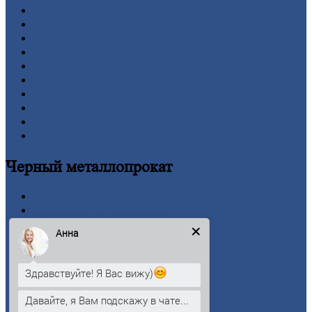
Главная
Вакансии
О
Компании
Заводы
Контакты
Прайс-лист
Новости
Личный
кабинет
Оформление
заказа
Оплата
Черный
металлопрокат
Арматура
Двутавровая
балка (двутавр)
Квадрат
Анна
Круг
стальной
Лист
Проволока
Здравствуйте! Я Вас вижу)
Рельсы
Сетка
Давайте, я Вам подскажу в чате...
Труба