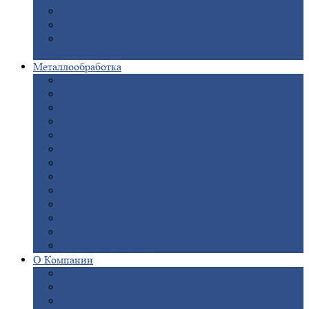
Опоры
ЛЭП
Дымовые
трубы
Закладные
детали для железобетонных
конструкций
Металлообработка
Анодировка
Горячее
цинкование
Лазерная
резка
Правка
плоского металлопроката
Продольно-поперечная
резка рулонов
Порошковая
покраска
Размотка
арматуры
Рубка
металла гильотиной
Резка
газом и плазмой
Сварочно-сборочные
работы
Токарная
обработка
Фрезерование
металла
Шлифовка
металла
О
Компании
Сертификаты
Новости
Вакансии