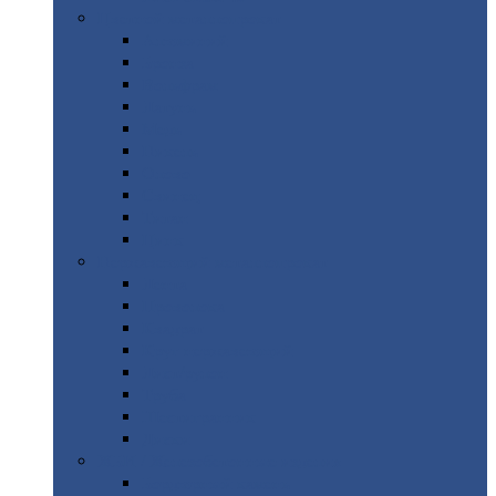
Цветной
металлопрокат
Алюминий
Бронза
Вольфрам
Латунь
Медь
Никель
Олово
Свинец
Титан
Цинк
Нержавеющий
металлопрокат
Лента
Проволока
Квадрат
Круг
нержавеющий
Лист/рулон
Труба
Шестигранник
Диски
ЖБИ
/ Железобетонные изделия
Бордюрный
камень