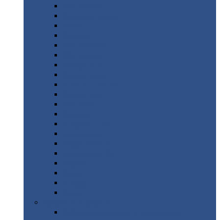
Монтеррей
Супермонтеррей
Макси
Экоррей
Монтекристо
Монтерроса
Трамонтана
Квинта
плюс
Квинта
плюс 3D
Квинта
уно
Монкатта
Классик
Классик
плюс
Ламонтерра
Ламонтерра
X
Ламонтерра
XL
Модерн
Камея
Квадро
Кредо
Доборные
элементы
Доборные
элементы с полимерным