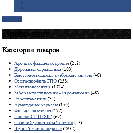
Галерея
Доставка
Контакты
Прайс-лист
Категории
товаров
Арочная фальцевая кровля
(218)
Дорожные ограждения
(108)
Быстровозводимые разборные ангары
(48)
Омега-профиль ГПО
(238)
Металлочерепица
(1324)
Забор металлический «Еврожалюзи»
(48)
Евроштакетник
(74)
Арматурные каркасы
(159)
Фальцевая кровля
(177)
Панели СИП (SIP)
(69)
Сварной решетчатый настил
(13)
Черный металлопрокат
(2932)