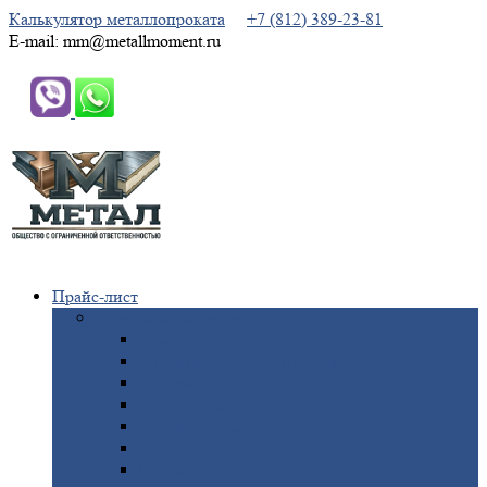
Калькулятор металлопроката
+7 (812) 389-23-81
E-mail: mm@metallmoment.ru
Прайс-лист
Черный
металлопрокат
Арматура
Двутавровая
балка (двутавр)
Квадрат
Круг
стальной
Полоса
стальная
Проволока
Сетка