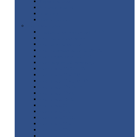
Труба
стальная
Уголок
стальной
Швеллер
Шестигранник
Листовой
прокат
Просечно-вытяжной
лист / ПВЛ
Лист
холоднокатаный
Лист
оцинкованный
Лист
горячекатаный Ст09Г2С
Лист
горячекатаный Ст3
Лист
рифленый: чечевицы
Лист
сталь 10Г2ФБЮ
Лист
сталь 10ХСНД
Лист
сталь 10ХСНД-12
Лист
сталь 12Х1МФ
Лист
сталь 12ХМ
Лист
сталь 16ГС
Лист
сталь 20
Лист
сталь 20К
Лист
сталь 20ЮЧ
Лист
сталь 20Х
Лист
сталь 22К
Лист
сталь 45