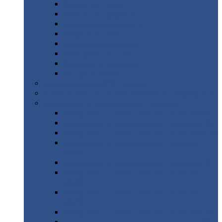
Дорожные
плиты
Каналы
непроходные
Ленточный
фундамент
Лифтовые
шахты
Перемычки
бетонные
Аэродромные
плиты
Фундаментные
блоки
Тепловые
камеры
Авиатехприемка
(РТ приемка)
Арочное
укрытие для конвейеров из профнастила
Профнастил
с нестандартной шириной
Профнастил
с нестандартной шириной С8
Профнастил
с нестандартной шириной С10
Профнастил
с нестандартной шириной СС10
Профнастил
с нестандартной шириной
МП10
Профнастил
с нестандартной шириной С15
Профнастил
с нестандартной шириной
МП18
Профнастил
с нестандартной шириной
МП20
Профнастил
с нестандартной шириной С18