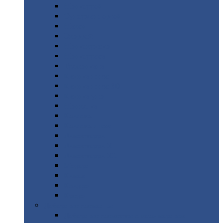
Монтеррей
Супермонтеррей
Макси
Экоррей
Монтекристо
Монтерроса
Трамонтана
Квинта
плюс
Квинта
плюс 3D
Квинта
уно
Монкатта
Классик
Классик
плюс
Ламонтерра
Ламонтерра
X
Ламонтерра
XL
Модерн
Камея
Квадро
Кредо
Доборные
элементы
Доборные
элементы с полимерным