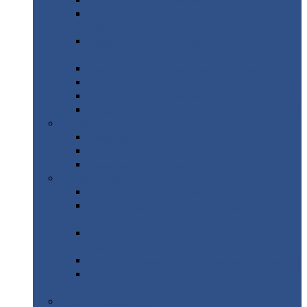
Профнастил
с нестандартной шириной С21
Профнастил
с нестандартной шириной
МП35
Профнастил
с нестандартной шириной
НС35
Профнастил
с нестандартной шириной С44
Профнастил
с нестандартной шириной Н60
Профнастил
с нестандартной шириной Н75
Профнастил
с нестандартной шириной Н114
Профнастил
Профнастил
для крыши
Профнастил
окрашенный
Профнастил
оцинкованный
Сэндвич-панели
Нестандартные
сэндвич панели
С
минераловатным утеплителем (
кровельные )
С
утеплителем из пенополистерола (
кровельные )
С
минераловатным утеплителем ( стеновые )
С
утеплителем из пенополистерола (
стеновые )
Металлочерепица