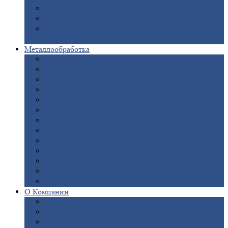
Опоры
ЛЭП
Дымовые
трубы
Закладные
детали для железобетонных
конструкций
Металлообработка
Анодировка
Горячее
цинкование
Лазерная
резка
Правка
плоского металлопроката
Продольно-поперечная
резка рулонов
Порошковая
покраска
Размотка
арматуры
Рубка
металла гильотиной
Резка
газом и плазмой
Сварочно-сборочные
работы
Токарная
обработка
Фрезерование
металла
Шлифовка
металла
О
Компании
Сертификаты
Новости
Вакансии