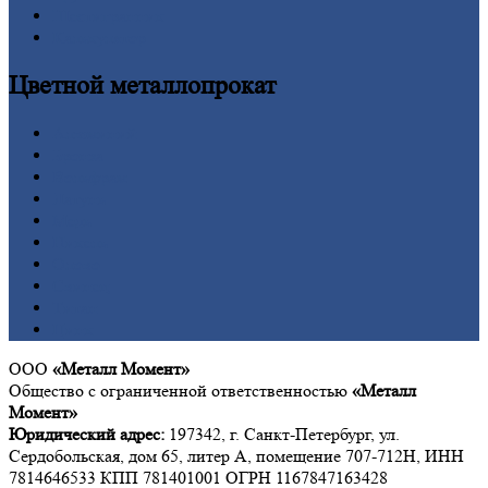
Шестигранник
Калькулятор
Цветной
металлопрокат
Алюминий
Бронза
Вольфрам
Латунь
Медь
Никель
Олово
Свинец
Титан
Цинк
ООО
«Металл Момент»
Общество с ограниченной ответственностью
«Металл
Момент»
Юридический адрес:
197342, г. Санкт-Петербург, ул.
Сердобольская, дом 65, литер А, помещение 707-712Н, ИНН
7814646533 КПП 781401001 ОГРН 1167847163428