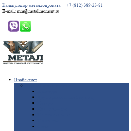
Калькулятор металлопроката
+7 (812) 389-23-81
E-mail: mm@metallmoment.ru
Прайс-лист
Черный
металлопрокат
Арматура
Двутавровая
балка (двутавр)
Квадрат
Круг
стальной
Полоса
стальная
Проволока
Сетка