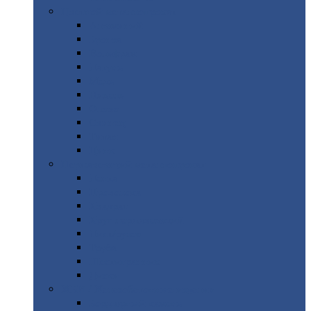
Цветной
металлопрокат
Алюминий
Бронза
Вольфрам
Латунь
Медь
Никель
Олово
Свинец
Титан
Цинк
Нержавеющий
металлопрокат
Лента
Проволока
Квадрат
Круг
нержавеющий
Лист/рулон
Труба
Шестигранник
Диски
ЖБИ
/ Железобетонные изделия
Бордюрный
камень