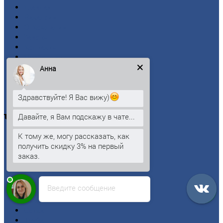
Главная
Вакансии
О
Компании
Заводы
Контакты
Прайс-лист
Новости
Анна
Личный
кабинет
Оформление
заказа
Здравствуйте! Я Вас вижу)
Оплата
Давайте, я Вам подскажу в чате...
Черный
металлопрокат
К тому же, могу рассказать, как
Арматура
получить скидку 3% на первый
Двутавровая
балка (двутавр)
заказ.
Квадрат
Круг
стальной
Лист
Введите сообщение
Проволока
Рельсы
Сетка
Труба