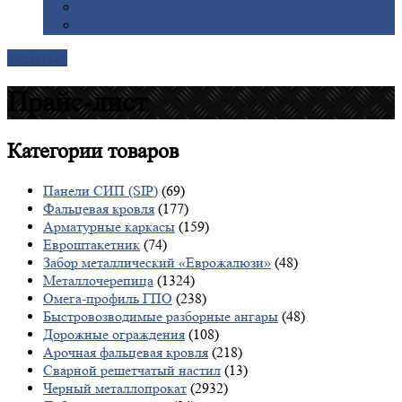
Галерея
Доставка
Контакты
Прайс-лист
Категории
товаров
Панели СИП (SIP)
(69)
Фальцевая кровля
(177)
Арматурные каркасы
(159)
Евроштакетник
(74)
Забор металлический «Еврожалюзи»
(48)
Металлочерепица
(1324)
Омега-профиль ГПО
(238)
Быстровозводимые разборные ангары
(48)
Дорожные ограждения
(108)
Арочная фальцевая кровля
(218)
Сварной решетчатый настил
(13)
Черный металлопрокат
(2932)