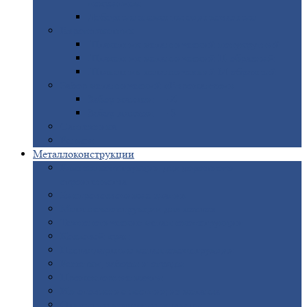
покрытием
Доборные
элементы оцинкованные
Евроштакетник
Штакетник
металлический полукруглый
Штакетник
металлический П-образный
Штакетник
металлический М-образный
Забор
металлический «Еврожалюзи»
Забор
жалюзи — Z
Забор
жалюзи — S
Сантехника
Рельсы
Металлоконструкции
Рамные
конструкции для дорожного
строительства
Быстровозводимые
здания
Металлоконструкции
для мостов
Технологические
металлоконструкции
Козловой
кран
Нестандартные
металлоконструкции
Решетки,
заборы и ограды
Прожекторные
мачты
Изготовление
лестниц из металла
Открытые
крановые эстакады