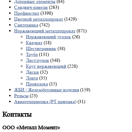
Доборные элементы
(84)
Сэндвич-панели
(263)
Профнастил
(3398)
Цветной металлопрокат
(1429)
Сантехника
(742)
Нержавеющий металлопрокат
(871)
Нержавеющий уголок
(26)
Квадрат
(18)
Шестигранник
(38)
Труба
(131)
Лист/рулон
(348)
Круг нержавеющий
(228)
Диски
(32)
Лента
(35)
Проволока
(15)
ЖБИ / Железобетонные изделия
(159)
Рельсы
(23)
Авиатехприемка (РТ приемка)
(31)
Контакты
ООО «Металл Момент»