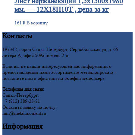
Лист
нержавеющий 1,5x1500x1980
мм. — 12Х18Н10Т , цена за кг
161
₽
В корзину
Контакты
197342, город Санкт-Петербург, Сердобольская ул, д. 65
литера А, офис 509а помещ. 2-н
Если вы не нашли интересующей вас информации о
предоставляемом нами ассортименте металлопроката -
позвоните нам в офис или на телефон менеджера.
Телефоны для связи
Санкт-Петербург:
+7 (812) 389-23-81
Оставить заявку на почту:
mm@metallmoment.ru
Информация