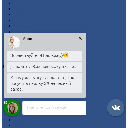
Главная
Вакансии
О
Компании
Заводы
Контакты
Прайс-лист
Новости
Анна
Личный
кабинет
Оформление
заказа
Оплата
Здравствуйте! Я Вас вижу)
Давайте, я Вам подскажу в чате...
Черный
металлопрокат
К тому же, могу рассказать, как
Арматура
получить скидку 3% на первый
Двутавровая
балка (двутавр)
заказ.
Квадрат
Круг
стальной
Лист
Введите сообщение
Проволока
Рельсы
Сетка
Труба