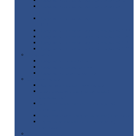
Профнастил
с нестандартной шириной С21
Профнастил
с нестандартной шириной
МП35
Профнастил
с нестандартной шириной
НС35
Профнастил
с нестандартной шириной С44
Профнастил
с нестандартной шириной Н60
Профнастил
с нестандартной шириной Н75
Профнастил
с нестандартной шириной Н114
Профнастил
Профнастил
для крыши
Профнастил
окрашенный
Профнастил
оцинкованный
Сэндвич-панели
Нестандартные
сэндвич панели
С
минераловатным утеплителем (
кровельные )
С
утеплителем из пенополистерола (
кровельные )
С
минераловатным утеплителем ( стеновые )
С
утеплителем из пенополистерола (
стеновые )
Металлочерепица