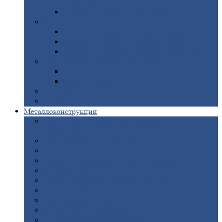
покрытием
Доборные
элементы оцинкованные
Евроштакетник
Штакетник
металлический полукруглый
Штакетник
металлический П-образный
Штакетник
металлический М-образный
Забор
металлический «Еврожалюзи»
Забор
жалюзи — Z
Забор
жалюзи — S
Сантехника
Рельсы
Металлоконструкции
Рамные
конструкции для дорожного
строительства
Быстровозводимые
здания
Металлоконструкции
для мостов
Технологические
металлоконструкции
Козловой
кран
Нестандартные
металлоконструкции
Решетки,
заборы и ограды
Прожекторные
мачты
Изготовление
лестниц из металла
Открытые
крановые эстакады