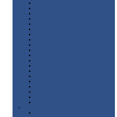
Монтеррей
Супермонтеррей
Макси
Экоррей
Монтекристо
Монтерроса
Трамонтана
Квинта
плюс
Квинта
плюс 3D
Квинта
уно
Монкатта
Классик
Классик
плюс
Ламонтерра
Ламонтерра
X
Ламонтерра
XL
Модерн
Камея
Квадро
Кредо
Доборные
элементы
Доборные
элементы с полимерным