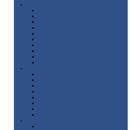
Цветной
металлопрокат
Алюминий
Бронза
Вольфрам
Латунь
Медь
Никель
Олово
Свинец
Титан
Цинк
Нержавеющий
металлопрокат
Лента
Проволока
Квадрат
Круг
нержавеющий
Лист/рулон
Труба
Шестигранник
Диски
ЖБИ
/ Железобетонные изделия
Бордюрный
камень