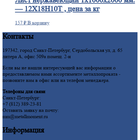
Лист
нержавеющий 1x1000x2000 мм.
— 12Х18Н10Т , цена за кг
157
₽
В корзину
Контакты
197342, город Санкт-Петербург, Сердобольская ул, д. 65
литера А, офис 509а помещ. 2-н
Если вы не нашли интересующей вас информации о
предоставляемом нами ассортименте металлопроката -
позвоните нам в офис или на телефон менеджера.
Телефоны для связи
Санкт-Петербург:
+7 (812) 389-23-81
Оставить заявку на почту:
mm@metallmoment.ru
Информация