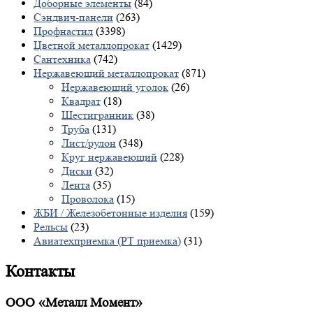
Доборные элементы
(84)
Сэндвич-панели
(263)
Профнастил
(3398)
Цветной металлопрокат
(1429)
Сантехника
(742)
Нержавеющий металлопрокат
(871)
Нержавеющий уголок
(26)
Квадрат
(18)
Шестигранник
(38)
Труба
(131)
Лист/рулон
(348)
Круг нержавеющий
(228)
Диски
(32)
Лента
(35)
Проволока
(15)
ЖБИ / Железобетонные изделия
(159)
Рельсы
(23)
Авиатехприемка (РТ приемка)
(31)
Контакты
ООО «Металл Момент»