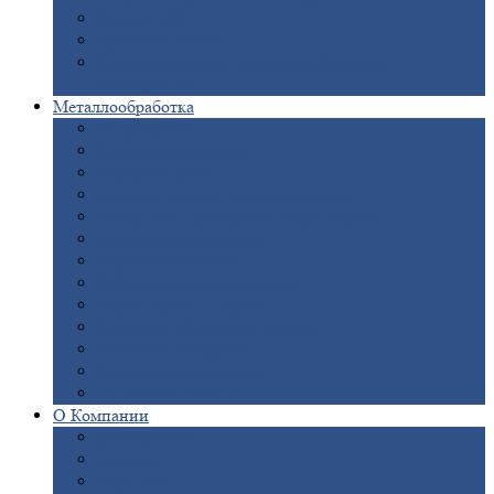
Опоры
ЛЭП
Дымовые
трубы
Закладные
детали для железобетонных
конструкций
Металлообработка
Анодировка
Горячее
цинкование
Лазерная
резка
Правка
плоского металлопроката
Продольно-поперечная
резка рулонов
Порошковая
покраска
Размотка
арматуры
Рубка
металла гильотиной
Резка
газом и плазмой
Сварочно-сборочные
работы
Токарная
обработка
Фрезерование
металла
Шлифовка
металла
О
Компании
Сертификаты
Новости
Вакансии