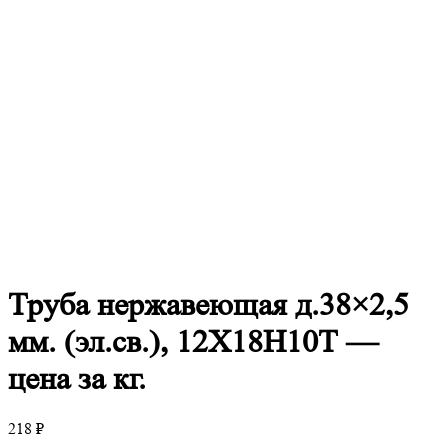
Труба
нержавеющая д.38×2,5
мм. (эл.св.), 12Х18Н10Т —
цена за кг.
218
₽