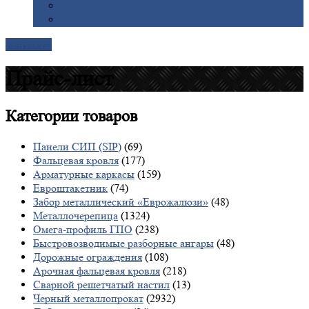
Галерея
Доставка
Контакты
Прайс-лист
Категории
товаров
Панели СИП (SIP)
(69)
Фальцевая кровля
(177)
Арматурные каркасы
(159)
Евроштакетник
(74)
Забор металлический «Еврожалюзи»
(48)
Металлочерепица
(1324)
Омега-профиль ГПО
(238)
Быстровозводимые разборные ангары
(48)
Дорожные ограждения
(108)
Арочная фальцевая кровля
(218)
Сварной решетчатый настил
(13)
Черный металлопрокат
(2932)