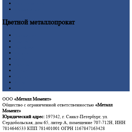
Шестигранник
Калькулятор
Цветной
металлопрокат
Алюминий
Бронза
Вольфрам
Латунь
Медь
Никель
Олово
Свинец
Титан
Цинк
ООО
«Металл Момент»
Общество с ограниченной ответственностью
«Металл
Момент»
Юридический адрес:
197342, г. Санкт-Петербург, ул.
Сердобольская, дом 65, литер А, помещение 707-712Н, ИНН
7814646533 КПП 781401001 ОГРН 1167847163428