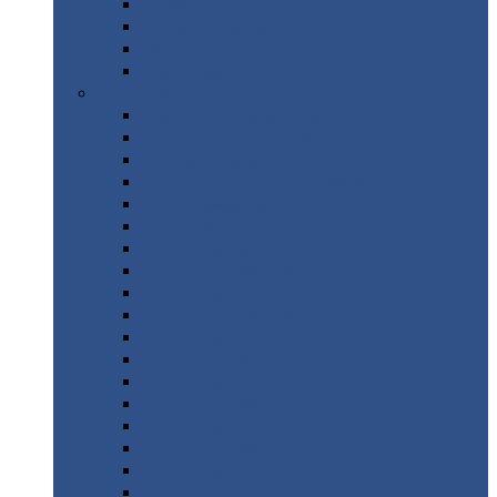
Труба
стальная
Уголок
стальной
Швеллер
Шестигранник
Листовой
прокат
Просечно-вытяжной
лист / ПВЛ
Лист
холоднокатаный
Лист
оцинкованный
Лист
горячекатаный Ст09Г2С
Лист
горячекатаный Ст3
Лист
рифленый: чечевицы
Лист
сталь 10Г2ФБЮ
Лист
сталь 10ХСНД
Лист
сталь 10ХСНД-12
Лист
сталь 12Х1МФ
Лист
сталь 12ХМ
Лист
сталь 16ГС
Лист
сталь 20
Лист
сталь 20К
Лист
сталь 20ЮЧ
Лист
сталь 20Х
Лист
сталь 22К
Лист
сталь 45