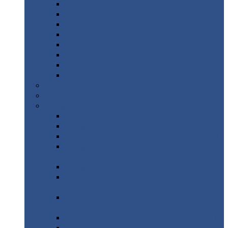
Дорожные
плиты
Каналы
непроходные
Ленточный
фундамент
Лифтовые
шахты
Перемычки
бетонные
Аэродромные
плиты
Фундаментные
блоки
Тепловые
камеры
Авиатехприемка
(РТ приемка)
Арочное
укрытие для конвейеров из профнастила
Профнастил
с нестандартной шириной
Профнастил
с нестандартной шириной С8
Профнастил
с нестандартной шириной С10
Профнастил
с нестандартной шириной СС10
Профнастил
с нестандартной шириной
МП10
Профнастил
с нестандартной шириной С15
Профнастил
с нестандартной шириной
МП18
Профнастил
с нестандартной шириной
МП20
Профнастил
с нестандартной шириной С18