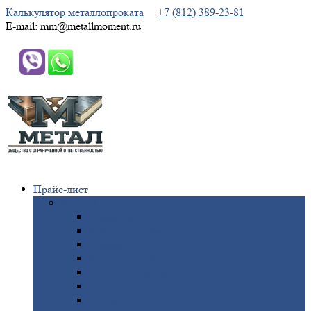
Калькулятор металлопроката
+7 (812) 389-23-81
E-mail: mm@metallmoment.ru
Прайс-лист
Черный
металлопрокат
Арматура
Двутавровая
балка (двутавр)
Квадрат
Круг
стальной
Полоса
стальная
Проволока
Сетка