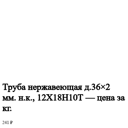
Труба
нержавеющая д.36×2
мм. н.к., 12Х18Н10Т — цена за
кг.
241
₽