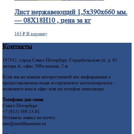
Лист
нержавеющий 1,5x390x660 мм.
— 08Х18Н10 , цена за кг
163
₽
В корзину
Контакты
197342, город Санкт-Петербург, Сердобольская ул, д. 65
литера А, офис 509а помещ. 2-н
Если вы не нашли интересующей вас информации о
предоставляемом нами ассортименте металлопроката -
позвоните нам в офис или на телефон менеджера.
Телефоны для связи
Санкт-Петербург:
+7 (812) 389-23-81
Оставить заявку на почту:
mm@metallmoment.ru