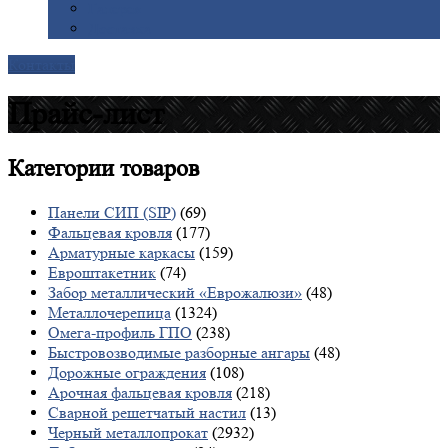
Галерея
Доставка
Контакты
Прайс-лист
Категории
товаров
Панели СИП (SIP)
(69)
Фальцевая кровля
(177)
Арматурные каркасы
(159)
Евроштакетник
(74)
Забор металлический «Еврожалюзи»
(48)
Металлочерепица
(1324)
Омега-профиль ГПО
(238)
Быстровозводимые разборные ангары
(48)
Дорожные ограждения
(108)
Арочная фальцевая кровля
(218)
Сварной решетчатый настил
(13)
Черный металлопрокат
(2932)