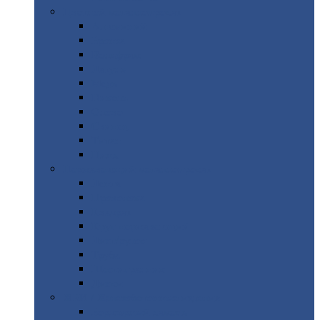
Цветной
металлопрокат
Алюминий
Бронза
Вольфрам
Латунь
Медь
Никель
Олово
Свинец
Титан
Цинк
Нержавеющий
металлопрокат
Лента
Проволока
Квадрат
Круг
нержавеющий
Лист/рулон
Труба
Шестигранник
Диски
ЖБИ
/ Железобетонные изделия
Бордюрный
камень