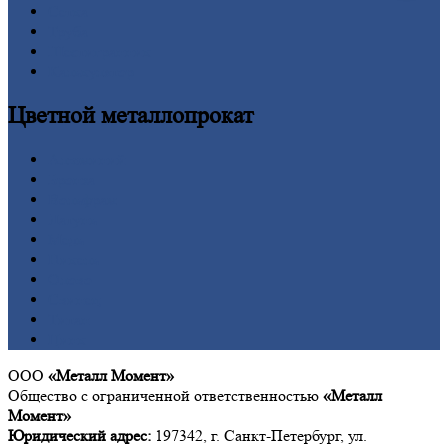
Сетка
Труба
Шестигранник
Калькулятор
Цветной
металлопрокат
Алюминий
Бронза
Вольфрам
Латунь
Медь
Никель
Олово
Свинец
Титан
Цинк
ООО
«Металл Момент»
Общество с ограниченной ответственностью
«Металл
Момент»
Юридический адрес:
197342, г. Санкт-Петербург, ул.