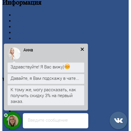
Информация
Главная
Вакансии
О
Компании
Заводы
Контакты
Прайс-лист
Анна
Новости
Личный
кабинет
Оформление
заказа
Здравствуйте! Я Вас вижу)
Оплата
Давайте, я Вам подскажу в чате...
Черный
металлопрокат
К тому же, могу рассказать, как
Арматура
получить скидку 3% на первый
Двутавровая
балка (двутавр)
заказ.
Квадрат
Круг
стальной
Лист
Введите сообщение
Проволока
Рельсы