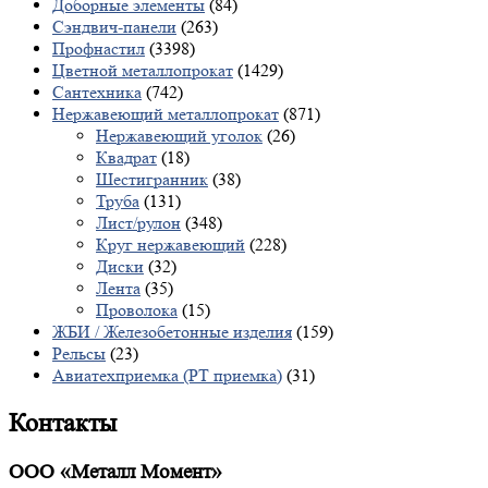
Доборные элементы
(84)
Сэндвич-панели
(263)
Профнастил
(3398)
Цветной металлопрокат
(1429)
Сантехника
(742)
Нержавеющий металлопрокат
(871)
Нержавеющий уголок
(26)
Квадрат
(18)
Шестигранник
(38)
Труба
(131)
Лист/рулон
(348)
Круг нержавеющий
(228)
Диски
(32)
Лента
(35)
Проволока
(15)
ЖБИ / Железобетонные изделия
(159)
Рельсы
(23)
Авиатехприемка (РТ приемка)
(31)
Контакты
ООО «Металл Момент»