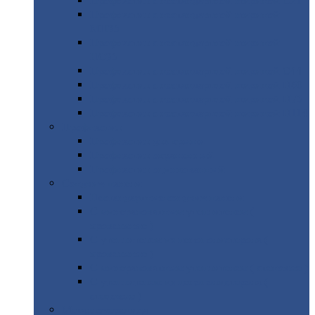
Профнастил
с нестандартной шириной С21
Профнастил
с нестандартной шириной
МП35
Профнастил
с нестандартной шириной
НС35
Профнастил
с нестандартной шириной С44
Профнастил
с нестандартной шириной Н60
Профнастил
с нестандартной шириной Н75
Профнастил
с нестандартной шириной Н114
Профнастил
Профнастил
для крыши
Профнастил
окрашенный
Профнастил
оцинкованный
Сэндвич-панели
Нестандартные
сэндвич панели
С
минераловатным утеплителем (
кровельные )
С
утеплителем из пенополистерола (
кровельные )
С
минераловатным утеплителем ( стеновые )
С
утеплителем из пенополистерола (
стеновые )
Металлочерепица