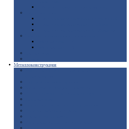
покрытием
Доборные
элементы оцинкованные
Евроштакетник
Штакетник
металлический полукруглый
Штакетник
металлический П-образный
Штакетник
металлический М-образный
Забор
металлический «Еврожалюзи»
Забор
жалюзи — Z
Забор
жалюзи — S
Сантехника
Рельсы
Металлоконструкции
Рамные
конструкции для дорожного
строительства
Быстровозводимые
здания
Металлоконструкции
для мостов
Технологические
металлоконструкции
Козловой
кран
Нестандартные
металлоконструкции
Решетки,
заборы и ограды
Прожекторные
мачты
Изготовление
лестниц из металла
Открытые
крановые эстакады