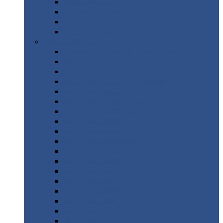
Труба
стальная
Уголок
стальной
Швеллер
Шестигранник
Листовой
прокат
Просечно-вытяжной
лист / ПВЛ
Лист
холоднокатаный
Лист
оцинкованный
Лист
горячекатаный Ст09Г2С
Лист
горячекатаный Ст3
Лист
рифленый: чечевицы
Лист
сталь 10Г2ФБЮ
Лист
сталь 10ХСНД
Лист
сталь 10ХСНД-12
Лист
сталь 12Х1МФ
Лист
сталь 12ХМ
Лист
сталь 16ГС
Лист
сталь 20
Лист
сталь 20К
Лист
сталь 20ЮЧ
Лист
сталь 20Х
Лист
сталь 22К
Лист
сталь 45