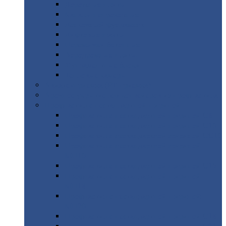
Дорожные
плиты
Каналы
непроходные
Ленточный
фундамент
Лифтовые
шахты
Перемычки
бетонные
Аэродромные
плиты
Фундаментные
блоки
Тепловые
камеры
Авиатехприемка
(РТ приемка)
Арочное
укрытие для конвейеров из профнастила
Профнастил
с нестандартной шириной
Профнастил
с нестандартной шириной С8
Профнастил
с нестандартной шириной С10
Профнастил
с нестандартной шириной СС10
Профнастил
с нестандартной шириной
МП10
Профнастил
с нестандартной шириной С15
Профнастил
с нестандартной шириной
МП18
Профнастил
с нестандартной шириной
МП20
Профнастил
с нестандартной шириной С18