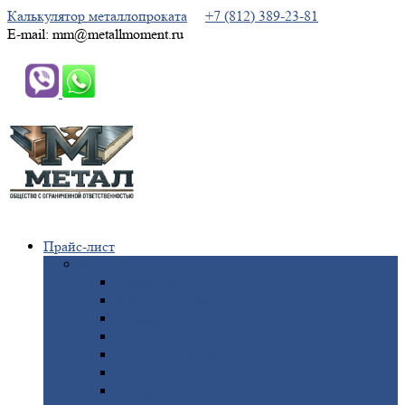
Калькулятор металлопроката
+7 (812) 389-23-81
E-mail: mm@metallmoment.ru
Прайс-лист
Черный
металлопрокат
Арматура
Двутавровая
балка (двутавр)
Квадрат
Круг
стальной
Полоса
стальная
Проволока
Сетка