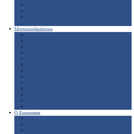
Опоры
ЛЭП
Дымовые
трубы
Закладные
детали для железобетонных
конструкций
Металлообработка
Анодировка
Горячее
цинкование
Лазерная
резка
Правка
плоского металлопроката
Продольно-поперечная
резка рулонов
Порошковая
покраска
Размотка
арматуры
Рубка
металла гильотиной
Резка
газом и плазмой
Сварочно-сборочные
работы
Токарная
обработка
Фрезерование
металла
Шлифовка
металла
О
Компании
Сертификаты
Новости
Вакансии