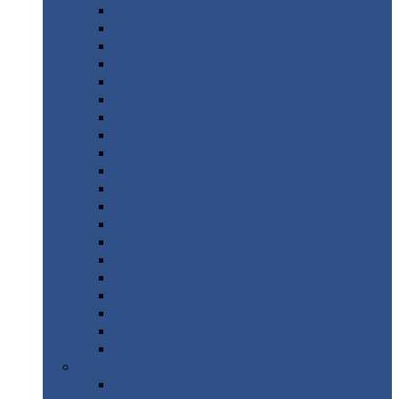
Монтеррей
Супермонтеррей
Макси
Экоррей
Монтекристо
Монтерроса
Трамонтана
Квинта
плюс
Квинта
плюс 3D
Квинта
уно
Монкатта
Классик
Классик
плюс
Ламонтерра
Ламонтерра
X
Ламонтерра
XL
Модерн
Камея
Квадро
Кредо
Доборные
элементы
Доборные
элементы с полимерным