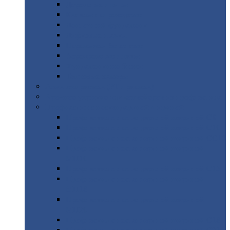
Дорожные
плиты
Каналы
непроходные
Ленточный
фундамент
Лифтовые
шахты
Перемычки
бетонные
Аэродромные
плиты
Фундаментные
блоки
Тепловые
камеры
Авиатехприемка
(РТ приемка)
Арочное
укрытие для конвейеров из профнастила
Профнастил
с нестандартной шириной
Профнастил
с нестандартной шириной С8
Профнастил
с нестандартной шириной С10
Профнастил
с нестандартной шириной СС10
Профнастил
с нестандартной шириной
МП10
Профнастил
с нестандартной шириной С15
Профнастил
с нестандартной шириной
МП18
Профнастил
с нестандартной шириной
МП20
Профнастил
с нестандартной шириной С18