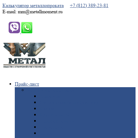
Калькулятор металлопроката
+7 (812) 389-23-81
E-mail: mm@metallmoment.ru
Прайс-лист
Черный
металлопрокат
Арматура
Двутавровая
балка (двутавр)
Квадрат
Круг
стальной
Полоса
стальная
Проволока
Сетка