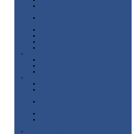
Профнастил
с нестандартной шириной С21
Профнастил
с нестандартной шириной
МП35
Профнастил
с нестандартной шириной
НС35
Профнастил
с нестандартной шириной С44
Профнастил
с нестандартной шириной Н60
Профнастил
с нестандартной шириной Н75
Профнастил
с нестандартной шириной Н114
Профнастил
Профнастил
для крыши
Профнастил
окрашенный
Профнастил
оцинкованный
Сэндвич-панели
Нестандартные
сэндвич панели
С
минераловатным утеплителем (
кровельные )
С
утеплителем из пенополистерола (
кровельные )
С
минераловатным утеплителем ( стеновые )
С
утеплителем из пенополистерола (
стеновые )
Металлочерепица