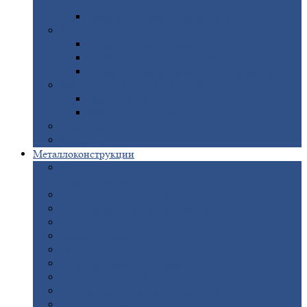
покрытием
Доборные
элементы оцинкованные
Евроштакетник
Штакетник
металлический полукруглый
Штакетник
металлический П-образный
Штакетник
металлический М-образный
Забор
металлический «Еврожалюзи»
Забор
жалюзи — Z
Забор
жалюзи — S
Сантехника
Рельсы
Металлоконструкции
Рамные
конструкции для дорожного
строительства
Быстровозводимые
здания
Металлоконструкции
для мостов
Технологические
металлоконструкции
Козловой
кран
Нестандартные
металлоконструкции
Решетки,
заборы и ограды
Прожекторные
мачты
Изготовление
лестниц из металла
Открытые
крановые эстакады