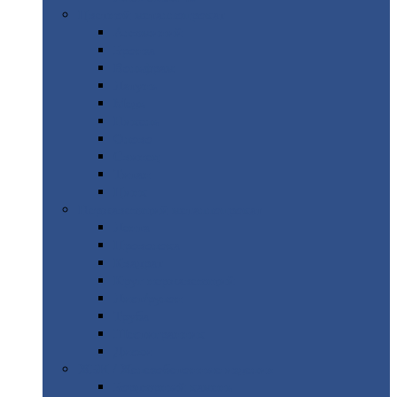
Цветной
металлопрокат
Алюминий
Бронза
Вольфрам
Латунь
Медь
Никель
Олово
Свинец
Титан
Цинк
Нержавеющий
металлопрокат
Лента
Проволока
Квадрат
Круг
нержавеющий
Лист/рулон
Труба
Шестигранник
Диски
ЖБИ
/ Железобетонные изделия
Бордюрный
камень