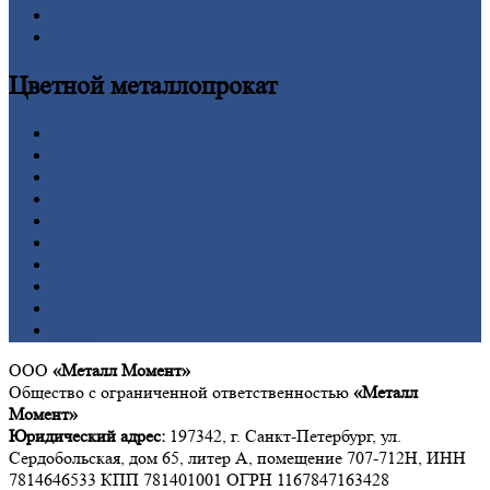
Шестигранник
Калькулятор
Цветной
металлопрокат
Алюминий
Бронза
Вольфрам
Латунь
Медь
Никель
Олово
Свинец
Титан
Цинк
ООО
«Металл Момент»
Общество с ограниченной ответственностью
«Металл
Момент»
Юридический адрес:
197342, г. Санкт-Петербург, ул.
Сердобольская, дом 65, литер А, помещение 707-712Н, ИНН
7814646533 КПП 781401001 ОГРН 1167847163428