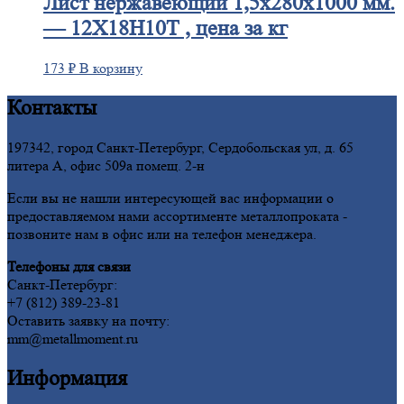
Лист
нержавеющий 1,5x280x1000 мм.
— 12Х18Н10Т , цена за кг
173
₽
В корзину
Контакты
197342, город Санкт-Петербург, Сердобольская ул, д. 65
литера А, офис 509а помещ. 2-н
Если вы не нашли интересующей вас информации о
предоставляемом нами ассортименте металлопроката -
позвоните нам в офис или на телефон менеджера.
Телефоны для связи
Санкт-Петербург:
+7 (812) 389-23-81
Оставить заявку на почту:
mm@metallmoment.ru
Информация