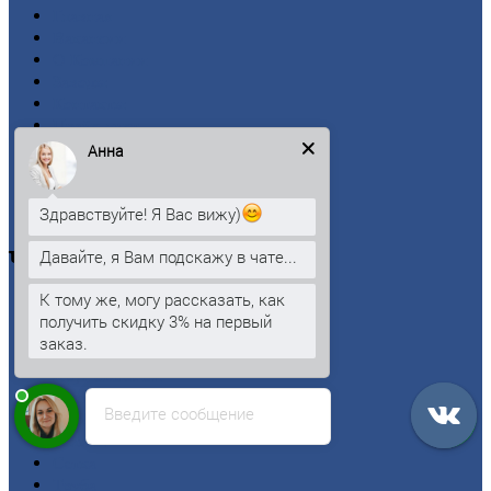
Главная
Вакансии
О
Компании
Заводы
Контакты
Прайс-лист
Новости
Анна
Личный
кабинет
Оформление
заказа
Здравствуйте! Я Вас вижу)
Оплата
Давайте, я Вам подскажу в чате...
Черный
металлопрокат
К тому же, могу рассказать, как
Арматура
получить скидку 3% на первый
Двутавровая
балка (двутавр)
заказ.
Квадрат
Круг
стальной
Лист
Введите сообщение
Проволока
Рельсы
Сетка
Труба