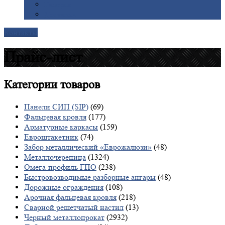
Галерея
Доставка
Контакты
Прайс-лист
Категории
товаров
Панели СИП (SIP)
(69)
Фальцевая кровля
(177)
Арматурные каркасы
(159)
Евроштакетник
(74)
Забор металлический «Еврожалюзи»
(48)
Металлочерепица
(1324)
Омега-профиль ГПО
(238)
Быстровозводимые разборные ангары
(48)
Дорожные ограждения
(108)
Арочная фальцевая кровля
(218)
Сварной решетчатый настил
(13)
Черный металлопрокат
(2932)