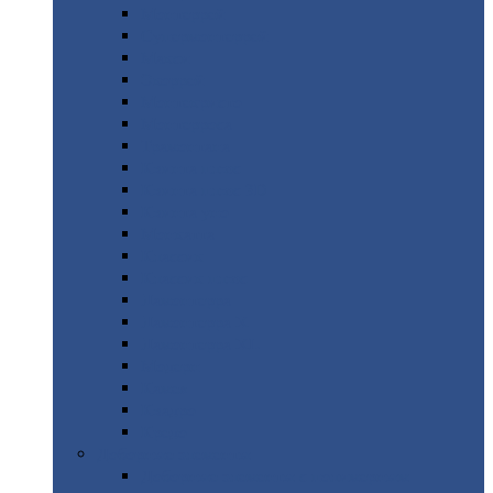
Монтеррей
Супермонтеррей
Макси
Экоррей
Монтекристо
Монтерроса
Трамонтана
Квинта
плюс
Квинта
плюс 3D
Квинта
уно
Монкатта
Классик
Классик
плюс
Ламонтерра
Ламонтерра
X
Ламонтерра
XL
Модерн
Камея
Квадро
Кредо
Доборные
элементы
Доборные
элементы с полимерным