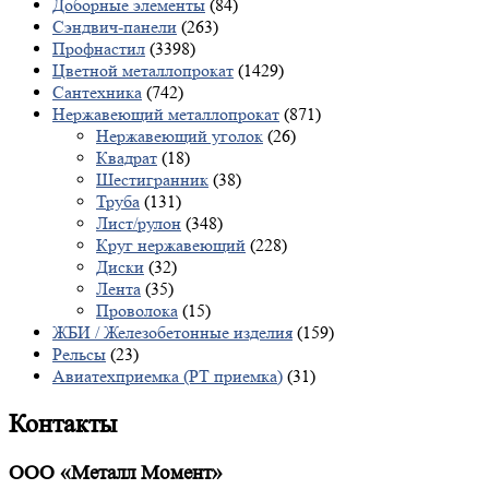
Доборные элементы
(84)
Сэндвич-панели
(263)
Профнастил
(3398)
Цветной металлопрокат
(1429)
Сантехника
(742)
Нержавеющий металлопрокат
(871)
Нержавеющий уголок
(26)
Квадрат
(18)
Шестигранник
(38)
Труба
(131)
Лист/рулон
(348)
Круг нержавеющий
(228)
Диски
(32)
Лента
(35)
Проволока
(15)
ЖБИ / Железобетонные изделия
(159)
Рельсы
(23)
Авиатехприемка (РТ приемка)
(31)
Контакты
ООО «Металл Момент»