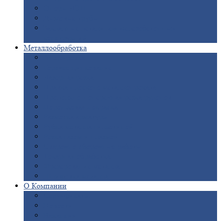
Опоры
ЛЭП
Дымовые
трубы
Закладные
детали для железобетонных
конструкций
Металлообработка
Анодировка
Горячее
цинкование
Лазерная
резка
Правка
плоского металлопроката
Продольно-поперечная
резка рулонов
Порошковая
покраска
Размотка
арматуры
Рубка
металла гильотиной
Резка
газом и плазмой
Сварочно-сборочные
работы
Токарная
обработка
Фрезерование
металла
Шлифовка
металла
О
Компании
Сертификаты
Новости
Вакансии