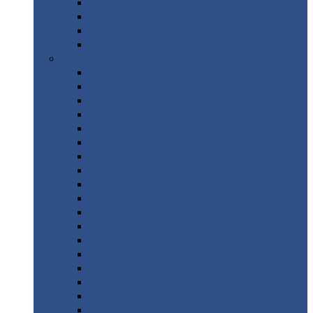
Труба
стальная
Уголок
стальной
Швеллер
Шестигранник
Листовой
прокат
Просечно-вытяжной
лист / ПВЛ
Лист
холоднокатаный
Лист
оцинкованный
Лист
горячекатаный Ст09Г2С
Лист
горячекатаный Ст3
Лист
рифленый: чечевицы
Лист
сталь 10Г2ФБЮ
Лист
сталь 10ХСНД
Лист
сталь 10ХСНД-12
Лист
сталь 12Х1МФ
Лист
сталь 12ХМ
Лист
сталь 16ГС
Лист
сталь 20
Лист
сталь 20К
Лист
сталь 20ЮЧ
Лист
сталь 20Х
Лист
сталь 22К
Лист
сталь 45