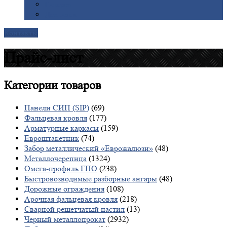
Галерея
Доставка
Контакты
Прайс-лист
Категории
товаров
Панели СИП (SIP)
(69)
Фальцевая кровля
(177)
Арматурные каркасы
(159)
Евроштакетник
(74)
Забор металлический «Еврожалюзи»
(48)
Металлочерепица
(1324)
Омега-профиль ГПО
(238)
Быстровозводимые разборные ангары
(48)
Дорожные ограждения
(108)
Арочная фальцевая кровля
(218)
Сварной решетчатый настил
(13)
Черный металлопрокат
(2932)