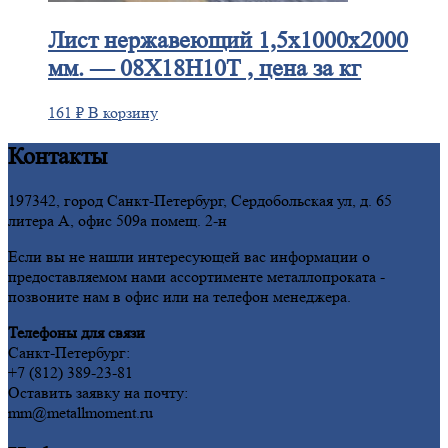
Лист
нержавеющий 1,5x1000x2000
мм. — 08Х18Н10Т , цена за кг
161
₽
В корзину
Контакты
197342, город Санкт-Петербург, Сердобольская ул, д. 65
литера А, офис 509а помещ. 2-н
Если вы не нашли интересующей вас информации о
предоставляемом нами ассортименте металлопроката -
позвоните нам в офис или на телефон менеджера.
Телефоны для связи
Санкт-Петербург:
+7 (812) 389-23-81
Оставить заявку на почту:
mm@metallmoment.ru