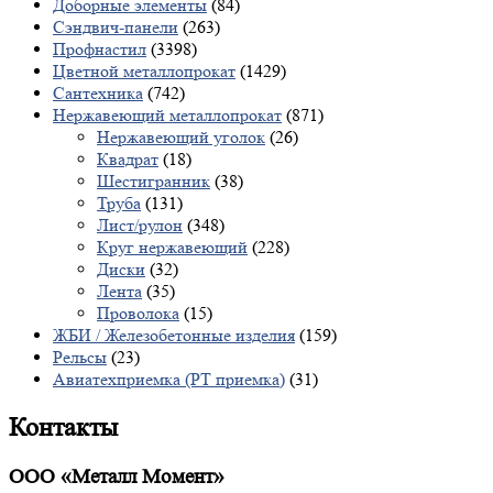
Доборные элементы
(84)
Сэндвич-панели
(263)
Профнастил
(3398)
Цветной металлопрокат
(1429)
Сантехника
(742)
Нержавеющий металлопрокат
(871)
Нержавеющий уголок
(26)
Квадрат
(18)
Шестигранник
(38)
Труба
(131)
Лист/рулон
(348)
Круг нержавеющий
(228)
Диски
(32)
Лента
(35)
Проволока
(15)
ЖБИ / Железобетонные изделия
(159)
Рельсы
(23)
Авиатехприемка (РТ приемка)
(31)
Контакты
ООО «Металл Момент»