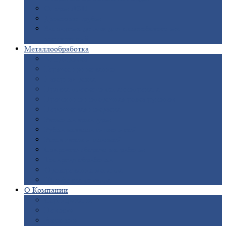
Опоры
ЛЭП
Дымовые
трубы
Закладные
детали для железобетонных
конструкций
Металлообработка
Анодировка
Горячее
цинкование
Лазерная
резка
Правка
плоского металлопроката
Продольно-поперечная
резка рулонов
Порошковая
покраска
Размотка
арматуры
Рубка
металла гильотиной
Резка
газом и плазмой
Сварочно-сборочные
работы
Токарная
обработка
Фрезерование
металла
Шлифовка
металла
О
Компании
Сертификаты
Новости
Вакансии