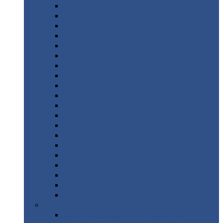
Монтеррей
Супермонтеррей
Макси
Экоррей
Монтекристо
Монтерроса
Трамонтана
Квинта
плюс
Квинта
плюс 3D
Квинта
уно
Монкатта
Классик
Классик
плюс
Ламонтерра
Ламонтерра
X
Ламонтерра
XL
Модерн
Камея
Квадро
Кредо
Доборные
элементы
Доборные
элементы с полимерным