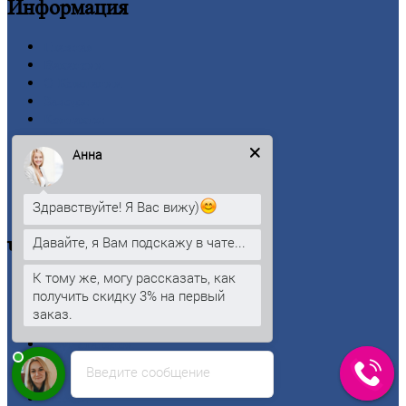
Информация
Главная
Вакансии
О
Компании
Заводы
Контакты
Прайс-лист
Анна
Новости
Личный
кабинет
Оформление
заказа
Здравствуйте! Я Вас вижу)
Оплата
Давайте, я Вам подскажу в чате...
Черный
металлопрокат
К тому же, могу рассказать, как
Арматура
получить скидку 3% на первый
Двутавровая
балка (двутавр)
заказ.
Квадрат
Круг
стальной
Лист
Введите сообщение
Проволока
Рельсы