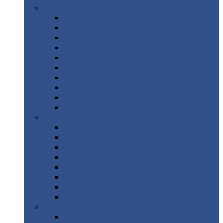
Цветной
металлопрокат
Алюминий
Бронза
Вольфрам
Латунь
Медь
Никель
Олово
Свинец
Титан
Цинк
Нержавеющий
металлопрокат
Лента
Проволока
Квадрат
Круг
нержавеющий
Лист/рулон
Труба
Шестигранник
Диски
ЖБИ
/ Железобетонные изделия
Бордюрный
камень