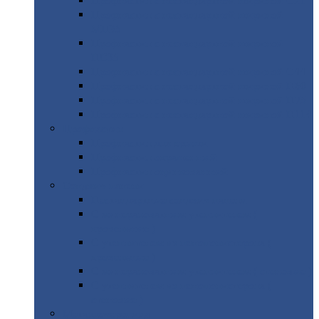
Профнастил
с нестандартной шириной С21
Профнастил
с нестандартной шириной
МП35
Профнастил
с нестандартной шириной
НС35
Профнастил
с нестандартной шириной С44
Профнастил
с нестандартной шириной Н60
Профнастил
с нестандартной шириной Н75
Профнастил
с нестандартной шириной Н114
Профнастил
Профнастил
для крыши
Профнастил
окрашенный
Профнастил
оцинкованный
Сэндвич-панели
Нестандартные
сэндвич панели
С
минераловатным утеплителем (
кровельные )
С
утеплителем из пенополистерола (
кровельные )
С
минераловатным утеплителем ( стеновые )
С
утеплителем из пенополистерола (
стеновые )
Металлочерепица