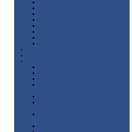
Дорожные
плиты
Каналы
непроходные
Ленточный
фундамент
Лифтовые
шахты
Перемычки
бетонные
Аэродромные
плиты
Фундаментные
блоки
Тепловые
камеры
Авиатехприемка
(РТ приемка)
Арочное
укрытие для конвейеров из профнастила
Профнастил
с нестандартной шириной
Профнастил
с нестандартной шириной С8
Профнастил
с нестандартной шириной С10
Профнастил
с нестандартной шириной СС10
Профнастил
с нестандартной шириной
МП10
Профнастил
с нестандартной шириной С15
Профнастил
с нестандартной шириной
МП18
Профнастил
с нестандартной шириной
МП20
Профнастил
с нестандартной шириной С18