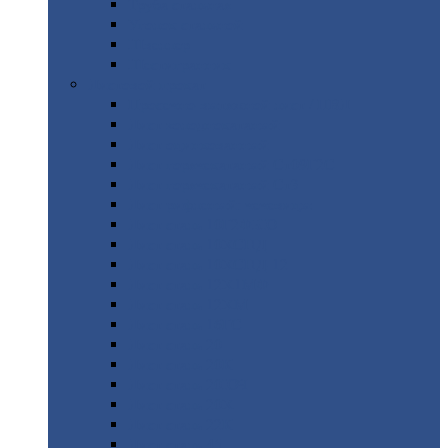
Труба
стальная
Уголок
стальной
Швеллер
Шестигранник
Листовой
прокат
Просечно-вытяжной
лист / ПВЛ
Лист
холоднокатаный
Лист
оцинкованный
Лист
горячекатаный Ст09Г2С
Лист
горячекатаный Ст3
Лист
рифленый: чечевицы
Лист
сталь 10Г2ФБЮ
Лист
сталь 10ХСНД
Лист
сталь 10ХСНД-12
Лист
сталь 12Х1МФ
Лист
сталь 12ХМ
Лист
сталь 16ГС
Лист
сталь 20
Лист
сталь 20К
Лист
сталь 20ЮЧ
Лист
сталь 20Х
Лист
сталь 22К
Лист
сталь 45