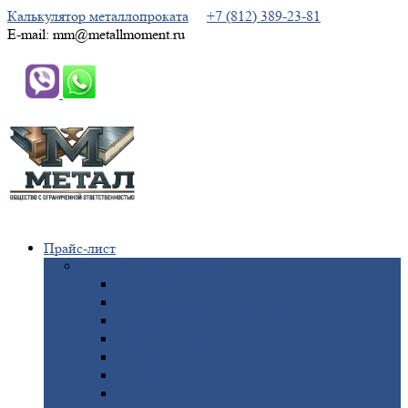
Калькулятор металлопроката
+7 (812) 389-23-81
E-mail: mm@metallmoment.ru
Прайс-лист
Черный
металлопрокат
Арматура
Двутавровая
балка (двутавр)
Квадрат
Круг
стальной
Полоса
стальная
Проволока
Сетка