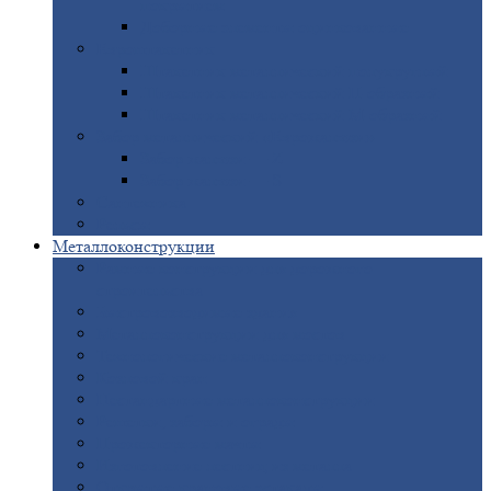
покрытием
Доборные
элементы оцинкованные
Евроштакетник
Штакетник
металлический полукруглый
Штакетник
металлический П-образный
Штакетник
металлический М-образный
Забор
металлический «Еврожалюзи»
Забор
жалюзи — Z
Забор
жалюзи — S
Сантехника
Рельсы
Металлоконструкции
Рамные
конструкции для дорожного
строительства
Быстровозводимые
здания
Металлоконструкции
для мостов
Технологические
металлоконструкции
Козловой
кран
Нестандартные
металлоконструкции
Решетки,
заборы и ограды
Прожекторные
мачты
Изготовление
лестниц из металла
Открытые
крановые эстакады