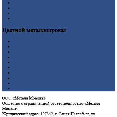
Сетка
Труба
Шестигранник
Калькулятор
Цветной
металлопрокат
Алюминий
Бронза
Вольфрам
Латунь
Медь
Никель
Олово
Свинец
Титан
Цинк
ООО
«Металл Момент»
Общество с ограниченной ответственностью
«Металл
Момент»
Юридический адрес:
197342, г. Санкт-Петербург, ул.