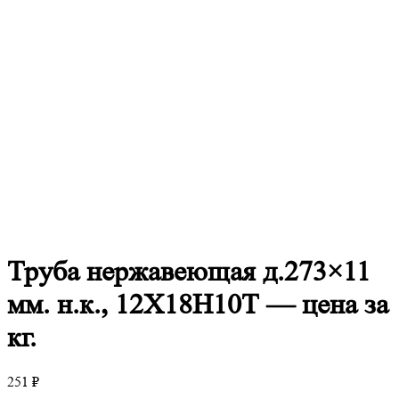
Труба
нержавеющая д.273×11
мм. н.к., 12Х18Н10Т — цена за
кг.
251
₽