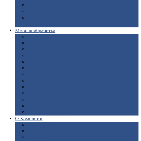
Опоры
ЛЭП
Дымовые
трубы
Закладные
детали для железобетонных
конструкций
Металлообработка
Анодировка
Горячее
цинкование
Лазерная
резка
Правка
плоского металлопроката
Продольно-поперечная
резка рулонов
Порошковая
покраска
Размотка
арматуры
Рубка
металла гильотиной
Резка
газом и плазмой
Сварочно-сборочные
работы
Токарная
обработка
Фрезерование
металла
Шлифовка
металла
О
Компании
Сертификаты
Новости
Вакансии