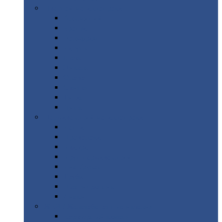
Цветной
металлопрокат
Алюминий
Бронза
Вольфрам
Латунь
Медь
Никель
Олово
Свинец
Титан
Цинк
Нержавеющий
металлопрокат
Лента
Проволока
Квадрат
Круг
нержавеющий
Лист/рулон
Труба
Шестигранник
Диски
ЖБИ
/ Железобетонные изделия
Бордюрный
камень