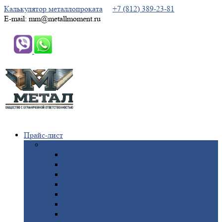
Калькулятор металлопроката
+7 (812) 389-23-81
E-mail: mm@metallmoment.ru
Прайс-лист
Черный
металлопрокат
Арматура
Двутавровая
балка (двутавр)
Квадрат
Круг
стальной
Полоса
стальная
Проволока
Сетка