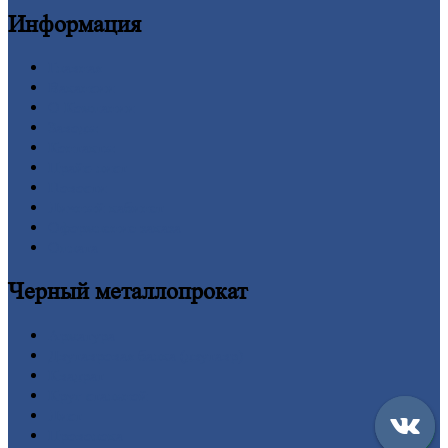
Информация
Главная
Вакансии
О
Компании
Заводы
Контакты
Прайс-лист
Новости
Личный
кабинет
Оформление
заказа
Оплата
Черный
металлопрокат
Арматура
Двутавровая
балка (двутавр)
Квадрат
Круг
стальной
Лист
Проволока