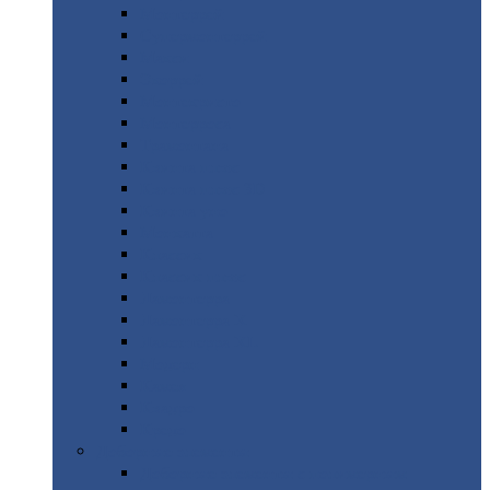
Монтеррей
Супермонтеррей
Макси
Экоррей
Монтекристо
Монтерроса
Трамонтана
Квинта
плюс
Квинта
плюс 3D
Квинта
уно
Монкатта
Классик
Классик
плюс
Ламонтерра
Ламонтерра
X
Ламонтерра
XL
Модерн
Камея
Квадро
Кредо
Доборные
элементы
Доборные
элементы с полимерным