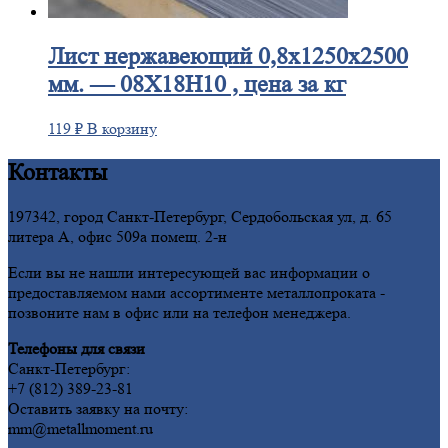
Лист
нержавеющий 0,8x1250x2500
мм. — 08Х18Н10 , цена за кг
119
₽
В корзину
Контакты
197342, город Санкт-Петербург, Сердобольская ул, д. 65
литера А, офис 509а помещ. 2-н
Если вы не нашли интересующей вас информации о
предоставляемом нами ассортименте металлопроката -
позвоните нам в офис или на телефон менеджера.
Телефоны для связи
Санкт-Петербург:
+7 (812) 389-23-81
Оставить заявку на почту:
mm@metallmoment.ru