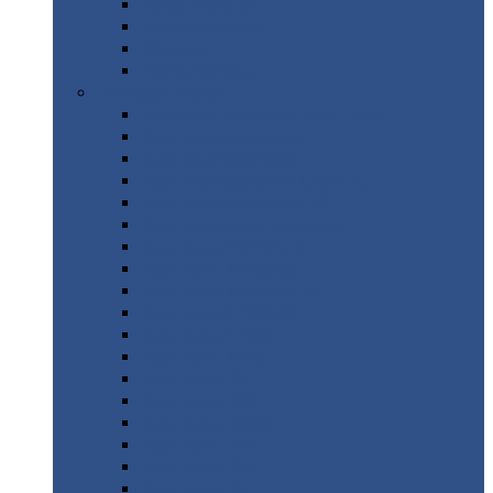
Труба
стальная
Уголок
стальной
Швеллер
Шестигранник
Листовой
прокат
Просечно-вытяжной
лист / ПВЛ
Лист
холоднокатаный
Лист
оцинкованный
Лист
горячекатаный Ст09Г2С
Лист
горячекатаный Ст3
Лист
рифленый: чечевицы
Лист
сталь 10Г2ФБЮ
Лист
сталь 10ХСНД
Лист
сталь 10ХСНД-12
Лист
сталь 12Х1МФ
Лист
сталь 12ХМ
Лист
сталь 16ГС
Лист
сталь 20
Лист
сталь 20К
Лист
сталь 20ЮЧ
Лист
сталь 20Х
Лист
сталь 22К
Лист
сталь 45