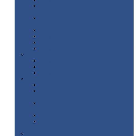
Профнастил
с нестандартной шириной С21
Профнастил
с нестандартной шириной
МП35
Профнастил
с нестандартной шириной
НС35
Профнастил
с нестандартной шириной С44
Профнастил
с нестандартной шириной Н60
Профнастил
с нестандартной шириной Н75
Профнастил
с нестандартной шириной Н114
Профнастил
Профнастил
для крыши
Профнастил
окрашенный
Профнастил
оцинкованный
Сэндвич-панели
Нестандартные
сэндвич панели
С
минераловатным утеплителем (
кровельные )
С
утеплителем из пенополистерола (
кровельные )
С
минераловатным утеплителем ( стеновые )
С
утеплителем из пенополистерола (
стеновые )
Металлочерепица