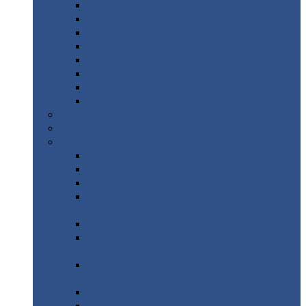
Дорожные
плиты
Каналы
непроходные
Ленточный
фундамент
Лифтовые
шахты
Перемычки
бетонные
Аэродромные
плиты
Фундаментные
блоки
Тепловые
камеры
Авиатехприемка
(РТ приемка)
Арочное
укрытие для конвейеров из профнастила
Профнастил
с нестандартной шириной
Профнастил
с нестандартной шириной С8
Профнастил
с нестандартной шириной С10
Профнастил
с нестандартной шириной СС10
Профнастил
с нестандартной шириной
МП10
Профнастил
с нестандартной шириной С15
Профнастил
с нестандартной шириной
МП18
Профнастил
с нестандартной шириной
МП20
Профнастил
с нестандартной шириной С18