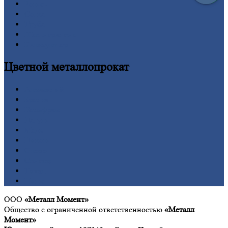
Рельсы
Сетка
Труба
Шестигранник
Калькулятор
Цветной
металлопрокат
Алюминий
Бронза
Вольфрам
Латунь
Медь
Никель
Олово
Свинец
Титан
Цинк
ООО
«Металл Момент»
Общество с ограниченной ответственностью
«Металл
Момент»