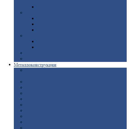
покрытием
Доборные
элементы оцинкованные
Евроштакетник
Штакетник
металлический полукруглый
Штакетник
металлический П-образный
Штакетник
металлический М-образный
Забор
металлический «Еврожалюзи»
Забор
жалюзи — Z
Забор
жалюзи — S
Сантехника
Рельсы
Металлоконструкции
Рамные
конструкции для дорожного
строительства
Быстровозводимые
здания
Металлоконструкции
для мостов
Технологические
металлоконструкции
Козловой
кран
Нестандартные
металлоконструкции
Решетки,
заборы и ограды
Прожекторные
мачты
Изготовление
лестниц из металла
Открытые
крановые эстакады