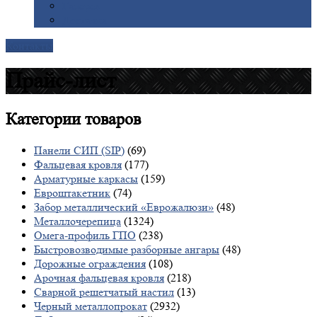
Галерея
Доставка
Контакты
Прайс-лист
Категории
товаров
Панели СИП (SIP)
(69)
Фальцевая кровля
(177)
Арматурные каркасы
(159)
Евроштакетник
(74)
Забор металлический «Еврожалюзи»
(48)
Металлочерепица
(1324)
Омега-профиль ГПО
(238)
Быстровозводимые разборные ангары
(48)
Дорожные ограждения
(108)
Арочная фальцевая кровля
(218)
Сварной решетчатый настил
(13)
Черный металлопрокат
(2932)