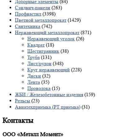
Доборные элементы
(84)
Сэндвич-панели
(263)
Профнастил
(3398)
Цветной металлопрокат
(1429)
Сантехника
(742)
Нержавеющий металлопрокат
(871)
Нержавеющий уголок
(26)
Квадрат
(18)
Шестигранник
(38)
Труба
(131)
Лист/рулон
(348)
Круг нержавеющий
(228)
Диски
(32)
Лента
(35)
Проволока
(15)
ЖБИ / Железобетонные изделия
(159)
Рельсы
(23)
Авиатехприемка (РТ приемка)
(31)
Контакты
ООО «Металл Момент»