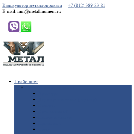
Калькулятор металлопроката
+7 (812) 389-23-81
E-mail: mm@metallmoment.ru
Прайс-лист
Черный
металлопрокат
Арматура
Двутавровая
балка (двутавр)
Квадрат
Круг
стальной
Полоса
стальная
Проволока
Сетка