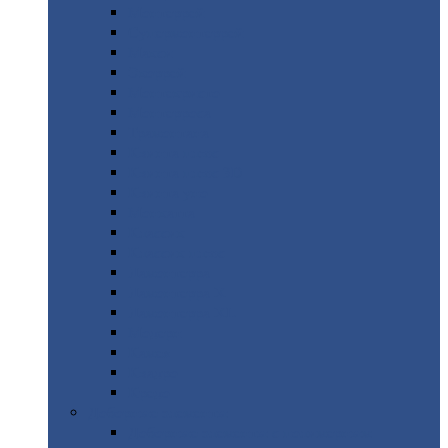
Монтеррей
Супермонтеррей
Макси
Экоррей
Монтекристо
Монтерроса
Трамонтана
Квинта
плюс
Квинта
плюс 3D
Квинта
уно
Монкатта
Классик
Классик
плюс
Ламонтерра
Ламонтерра
X
Ламонтерра
XL
Модерн
Камея
Квадро
Кредо
Доборные
элементы
Доборные
элементы с полимерным