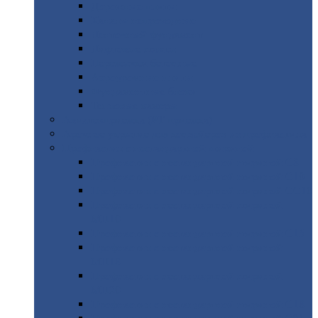
Дорожные
плиты
Каналы
непроходные
Ленточный
фундамент
Лифтовые
шахты
Перемычки
бетонные
Аэродромные
плиты
Фундаментные
блоки
Тепловые
камеры
Авиатехприемка
(РТ приемка)
Арочное
укрытие для конвейеров из профнастила
Профнастил
с нестандартной шириной
Профнастил
с нестандартной шириной С8
Профнастил
с нестандартной шириной С10
Профнастил
с нестандартной шириной СС10
Профнастил
с нестандартной шириной
МП10
Профнастил
с нестандартной шириной С15
Профнастил
с нестандартной шириной
МП18
Профнастил
с нестандартной шириной
МП20
Профнастил
с нестандартной шириной С18