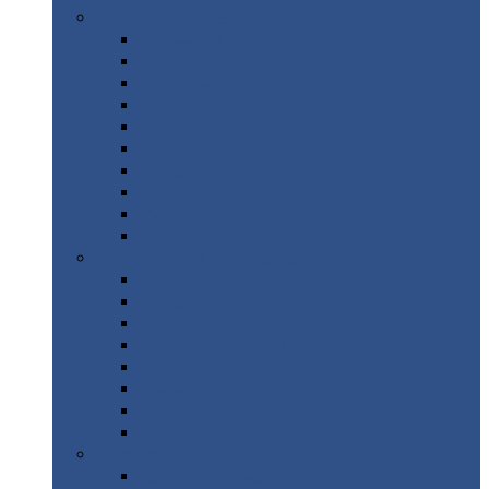
Цветной
металлопрокат
Алюминий
Бронза
Вольфрам
Латунь
Медь
Никель
Олово
Свинец
Титан
Цинк
Нержавеющий
металлопрокат
Лента
Проволока
Квадрат
Круг
нержавеющий
Лист/рулон
Труба
Шестигранник
Диски
ЖБИ
/ Железобетонные изделия
Бордюрный
камень