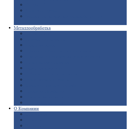
Опоры
ЛЭП
Дымовые
трубы
Закладные
детали для железобетонных
конструкций
Металлообработка
Анодировка
Горячее
цинкование
Лазерная
резка
Правка
плоского металлопроката
Продольно-поперечная
резка рулонов
Порошковая
покраска
Размотка
арматуры
Рубка
металла гильотиной
Резка
газом и плазмой
Сварочно-сборочные
работы
Токарная
обработка
Фрезерование
металла
Шлифовка
металла
О
Компании
Сертификаты
Новости
Вакансии