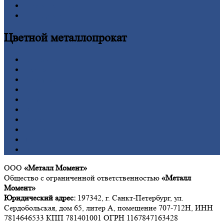
Шестигранник
Калькулятор
Цветной
металлопрокат
Алюминий
Бронза
Вольфрам
Латунь
Медь
Никель
Олово
Свинец
Титан
Цинк
ООО
«Металл Момент»
Общество с ограниченной ответственностью
«Металл
Момент»
Юридический адрес:
197342, г. Санкт-Петербург, ул.
Сердобольская, дом 65, литер А, помещение 707-712Н, ИНН
7814646533 КПП 781401001 ОГРН 1167847163428