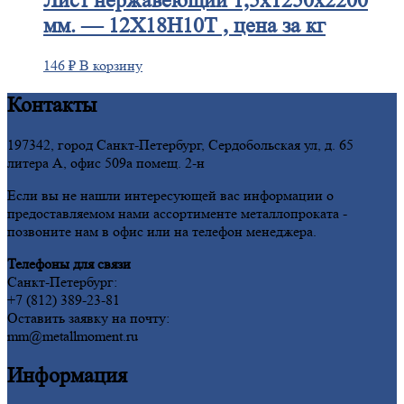
Лист
нержавеющий 1,5x1250x2200
мм. — 12Х18Н10Т , цена за кг
146
₽
В корзину
Контакты
197342, город Санкт-Петербург, Сердобольская ул, д. 65
литера А, офис 509а помещ. 2-н
Если вы не нашли интересующей вас информации о
предоставляемом нами ассортименте металлопроката -
позвоните нам в офис или на телефон менеджера.
Телефоны для связи
Санкт-Петербург:
+7 (812) 389-23-81
Оставить заявку на почту:
mm@metallmoment.ru
Информация