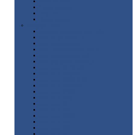
Труба
стальная
Уголок
стальной
Швеллер
Шестигранник
Листовой
прокат
Просечно-вытяжной
лист / ПВЛ
Лист
холоднокатаный
Лист
оцинкованный
Лист
горячекатаный Ст09Г2С
Лист
горячекатаный Ст3
Лист
рифленый: чечевицы
Лист
сталь 10Г2ФБЮ
Лист
сталь 10ХСНД
Лист
сталь 10ХСНД-12
Лист
сталь 12Х1МФ
Лист
сталь 12ХМ
Лист
сталь 16ГС
Лист
сталь 20
Лист
сталь 20К
Лист
сталь 20ЮЧ
Лист
сталь 20Х
Лист
сталь 22К
Лист
сталь 45