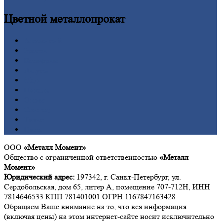
Цветной
металлопрокат
Алюминий
Бронза
Вольфрам
Латунь
Медь
Никель
Олово
Свинец
Титан
Цинк
ООО
«Металл Момент»
Общество с ограниченной ответственностью
«Металл
Момент»
Юридический адрес:
197342, г. Санкт-Петербург, ул.
Сердобольская, дом 65, литер А, помещение 707-712Н, ИНН
7814646533 КПП 781401001 ОГРН 1167847163428
Обращаем Ваше внимание на то, что вся информация
(включая цены) на этом интернет-сайте носит исключительно