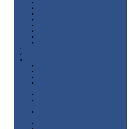
Дорожные
плиты
Каналы
непроходные
Ленточный
фундамент
Лифтовые
шахты
Перемычки
бетонные
Аэродромные
плиты
Фундаментные
блоки
Тепловые
камеры
Авиатехприемка
(РТ приемка)
Арочное
укрытие для конвейеров из профнастила
Профнастил
с нестандартной шириной
Профнастил
с нестандартной шириной С8
Профнастил
с нестандартной шириной С10
Профнастил
с нестандартной шириной СС10
Профнастил
с нестандартной шириной
МП10
Профнастил
с нестандартной шириной С15
Профнастил
с нестандартной шириной
МП18
Профнастил
с нестандартной шириной
МП20
Профнастил
с нестандартной шириной С18