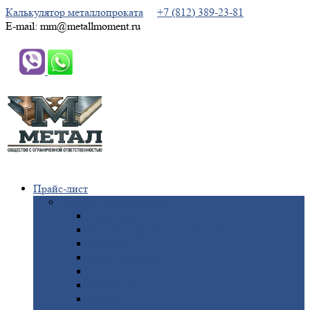
Калькулятор металлопроката
+7 (812) 389-23-81
E-mail: mm@metallmoment.ru
Прайс-лист
Черный
металлопрокат
Арматура
Двутавровая
балка (двутавр)
Квадрат
Круг
стальной
Полоса
стальная
Проволока
Сетка