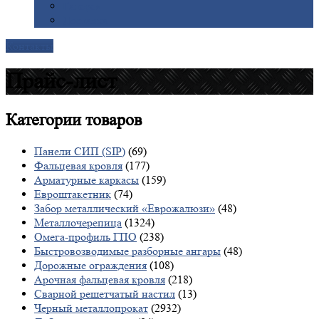
Галерея
Доставка
Контакты
Прайс-лист
Категории
товаров
Панели СИП (SIP)
(69)
Фальцевая кровля
(177)
Арматурные каркасы
(159)
Евроштакетник
(74)
Забор металлический «Еврожалюзи»
(48)
Металлочерепица
(1324)
Омега-профиль ГПО
(238)
Быстровозводимые разборные ангары
(48)
Дорожные ограждения
(108)
Арочная фальцевая кровля
(218)
Сварной решетчатый настил
(13)
Черный металлопрокат
(2932)