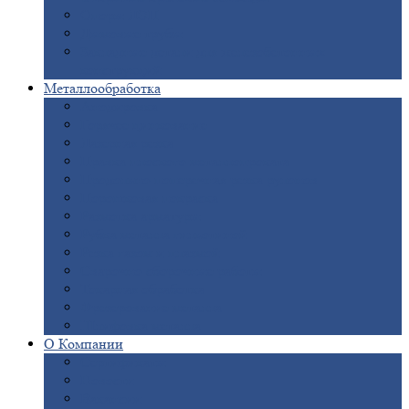
Опоры
ЛЭП
Дымовые
трубы
Закладные
детали для железобетонных
конструкций
Металлообработка
Анодировка
Горячее
цинкование
Лазерная
резка
Правка
плоского металлопроката
Продольно-поперечная
резка рулонов
Порошковая
покраска
Размотка
арматуры
Рубка
металла гильотиной
Резка
газом и плазмой
Сварочно-сборочные
работы
Токарная
обработка
Фрезерование
металла
Шлифовка
металла
О
Компании
Сертификаты
Новости
Вакансии