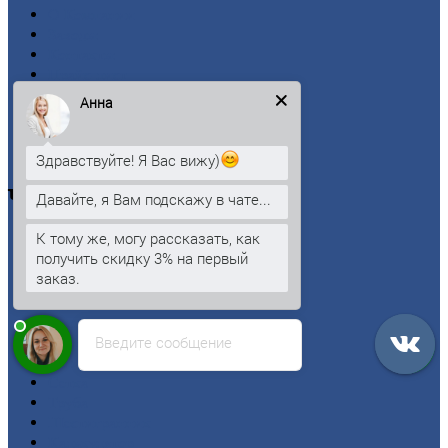
О
Компании
Заводы
Контакты
Прайс-лист
Новости
Анна
Личный
кабинет
Оформление
заказа
Оплата
Здравствуйте! Я Вас вижу)
Черный
металлопрокат
Давайте, я Вам подскажу в чате...
К тому же, могу рассказать, как
Арматура
получить скидку 3% на первый
Двутавровая
балка (двутавр)
заказ.
Квадрат
Круг
стальной
Лист
Введите сообщение
Проволока
Рельсы
Сетка
Труба
Шестигранник
Калькулятор