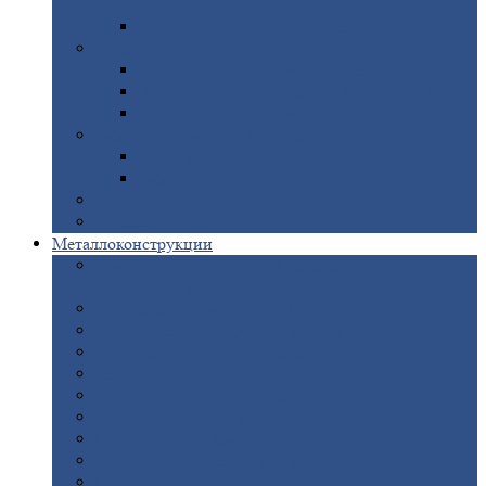
покрытием
Доборные
элементы оцинкованные
Евроштакетник
Штакетник
металлический полукруглый
Штакетник
металлический П-образный
Штакетник
металлический М-образный
Забор
металлический «Еврожалюзи»
Забор
жалюзи — Z
Забор
жалюзи — S
Сантехника
Рельсы
Металлоконструкции
Рамные
конструкции для дорожного
строительства
Быстровозводимые
здания
Металлоконструкции
для мостов
Технологические
металлоконструкции
Козловой
кран
Нестандартные
металлоконструкции
Решетки,
заборы и ограды
Прожекторные
мачты
Изготовление
лестниц из металла
Открытые
крановые эстакады