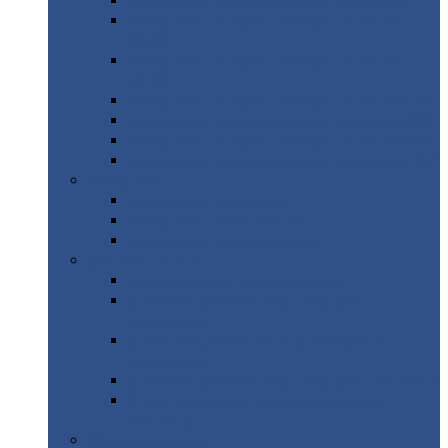
Профнастил
с нестандартной шириной С21
Профнастил
с нестандартной шириной
МП35
Профнастил
с нестандартной шириной
НС35
Профнастил
с нестандартной шириной С44
Профнастил
с нестандартной шириной Н60
Профнастил
с нестандартной шириной Н75
Профнастил
с нестандартной шириной Н114
Профнастил
Профнастил
для крыши
Профнастил
окрашенный
Профнастил
оцинкованный
Сэндвич-панели
Нестандартные
сэндвич панели
С
минераловатным утеплителем (
кровельные )
С
утеплителем из пенополистерола (
кровельные )
С
минераловатным утеплителем ( стеновые )
С
утеплителем из пенополистерола (
стеновые )
Металлочерепица