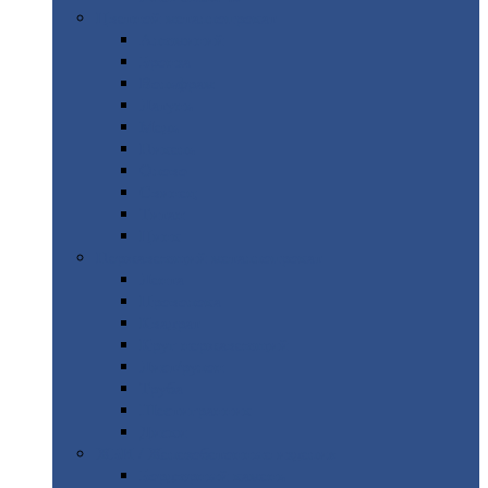
Цветной
металлопрокат
Алюминий
Бронза
Вольфрам
Латунь
Медь
Никель
Олово
Свинец
Титан
Цинк
Нержавеющий
металлопрокат
Лента
Проволока
Квадрат
Круг
нержавеющий
Лист/рулон
Труба
Шестигранник
Диски
ЖБИ
/ Железобетонные изделия
Бордюрный
камень