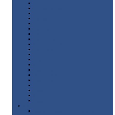
Монтеррей
Супермонтеррей
Макси
Экоррей
Монтекристо
Монтерроса
Трамонтана
Квинта
плюс
Квинта
плюс 3D
Квинта
уно
Монкатта
Классик
Классик
плюс
Ламонтерра
Ламонтерра
X
Ламонтерра
XL
Модерн
Камея
Квадро
Кредо
Доборные
элементы
Доборные
элементы с полимерным