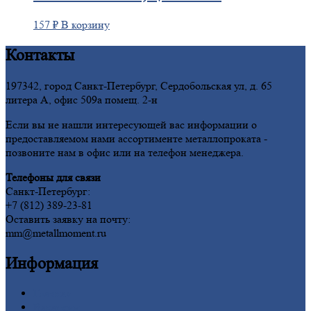
157
₽
В корзину
Контакты
197342, город Санкт-Петербург, Сердобольская ул, д. 65
литера А, офис 509а помещ. 2-н
Если вы не нашли интересующей вас информации о
предоставляемом нами ассортименте металлопроката -
позвоните нам в офис или на телефон менеджера.
Телефоны для связи
Санкт-Петербург:
+7 (812) 389-23-81
Оставить заявку на почту:
mm@metallmoment.ru
Информация
Главная
Вакансии