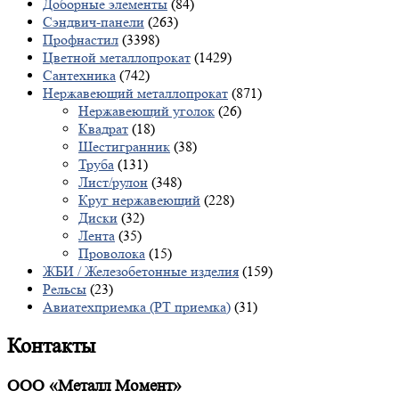
Доборные элементы
(84)
Сэндвич-панели
(263)
Профнастил
(3398)
Цветной металлопрокат
(1429)
Сантехника
(742)
Нержавеющий металлопрокат
(871)
Нержавеющий уголок
(26)
Квадрат
(18)
Шестигранник
(38)
Труба
(131)
Лист/рулон
(348)
Круг нержавеющий
(228)
Диски
(32)
Лента
(35)
Проволока
(15)
ЖБИ / Железобетонные изделия
(159)
Рельсы
(23)
Авиатехприемка (РТ приемка)
(31)
Контакты
ООО «Металл Момент»