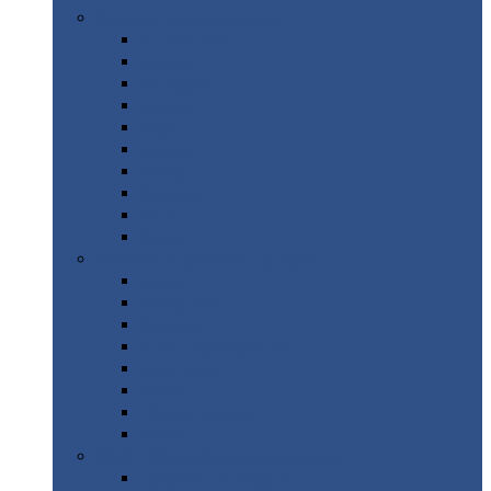
Цветной
металлопрокат
Алюминий
Бронза
Вольфрам
Латунь
Медь
Никель
Олово
Свинец
Титан
Цинк
Нержавеющий
металлопрокат
Лента
Проволока
Квадрат
Круг
нержавеющий
Лист/рулон
Труба
Шестигранник
Диски
ЖБИ
/ Железобетонные изделия
Бордюрный
камень