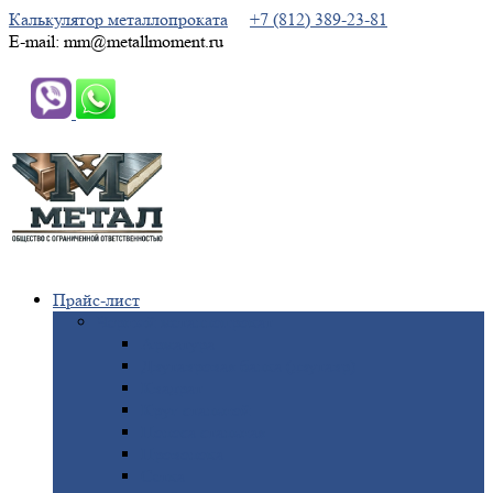
Калькулятор металлопроката
+7 (812) 389-23-81
E-mail: mm@metallmoment.ru
Прайс-лист
Черный
металлопрокат
Арматура
Двутавровая
балка (двутавр)
Квадрат
Круг
стальной
Полоса
стальная
Проволока
Сетка