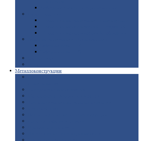
покрытием
Доборные
элементы оцинкованные
Евроштакетник
Штакетник
металлический полукруглый
Штакетник
металлический П-образный
Штакетник
металлический М-образный
Забор
металлический «Еврожалюзи»
Забор
жалюзи — Z
Забор
жалюзи — S
Сантехника
Рельсы
Металлоконструкции
Рамные
конструкции для дорожного
строительства
Быстровозводимые
здания
Металлоконструкции
для мостов
Технологические
металлоконструкции
Козловой
кран
Нестандартные
металлоконструкции
Решетки,
заборы и ограды
Прожекторные
мачты
Изготовление
лестниц из металла
Открытые
крановые эстакады