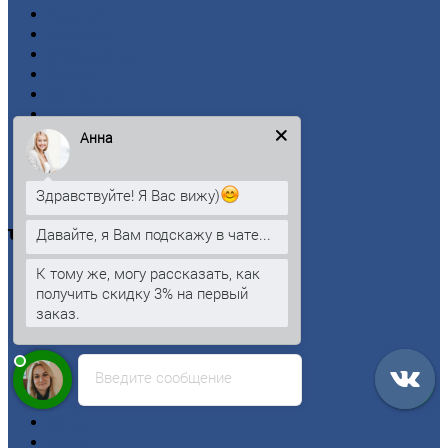
Главная
Вакансии
О
Компании
Заводы
Контакты
Прайс-лист
Новости
Анна
Личный
кабинет
Оформление
заказа
Здравствуйте! Я Вас вижу)
Оплата
Давайте, я Вам подскажу в чате...
Черный
металлопрокат
К тому же, могу рассказать, как
Арматура
получить скидку 3% на первый
Двутавровая
балка (двутавр)
заказ.
Квадрат
Круг
стальной
Лист
Введите сообщение
Проволока
Рельсы
Сетка
Труба