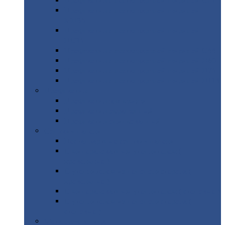
Профнастил
с нестандартной шириной С21
Профнастил
с нестандартной шириной
МП35
Профнастил
с нестандартной шириной
НС35
Профнастил
с нестандартной шириной С44
Профнастил
с нестандартной шириной Н60
Профнастил
с нестандартной шириной Н75
Профнастил
с нестандартной шириной Н114
Профнастил
Профнастил
для крыши
Профнастил
окрашенный
Профнастил
оцинкованный
Сэндвич-панели
Нестандартные
сэндвич панели
С
минераловатным утеплителем (
кровельные )
С
утеплителем из пенополистерола (
кровельные )
С
минераловатным утеплителем ( стеновые )
С
утеплителем из пенополистерола (
стеновые )
Металлочерепица