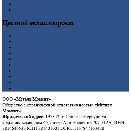
Шестигранник
Калькулятор
Цветной
металлопрокат
Алюминий
Бронза
Вольфрам
Латунь
Медь
Никель
Олово
Свинец
Титан
Цинк
ООО
«Металл Момент»
Общество с ограниченной ответственностью
«Металл
Момент»
Юридический адрес:
197342, г. Санкт-Петербург, ул.
Сердобольская, дом 65, литер А, помещение 707-712Н, ИНН
7814646533 КПП 781401001 ОГРН 1167847163428