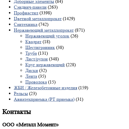
Доборные элементы
(84)
Сэндвич-панели
(263)
Профнастил
(3398)
Цветной металлопрокат
(1429)
Сантехника
(742)
Нержавеющий металлопрокат
(871)
Нержавеющий уголок
(26)
Квадрат
(18)
Шестигранник
(38)
Труба
(131)
Лист/рулон
(348)
Круг нержавеющий
(228)
Диски
(32)
Лента
(35)
Проволока
(15)
ЖБИ / Железобетонные изделия
(159)
Рельсы
(23)
Авиатехприемка (РТ приемка)
(31)
Контакты
ООО «Металл Момент»