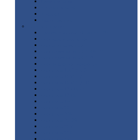
Труба
стальная
Уголок
стальной
Швеллер
Шестигранник
Листовой
прокат
Просечно-вытяжной
лист / ПВЛ
Лист
холоднокатаный
Лист
оцинкованный
Лист
горячекатаный Ст09Г2С
Лист
горячекатаный Ст3
Лист
рифленый: чечевицы
Лист
сталь 10Г2ФБЮ
Лист
сталь 10ХСНД
Лист
сталь 10ХСНД-12
Лист
сталь 12Х1МФ
Лист
сталь 12ХМ
Лист
сталь 16ГС
Лист
сталь 20
Лист
сталь 20К
Лист
сталь 20ЮЧ
Лист
сталь 20Х
Лист
сталь 22К
Лист
сталь 45