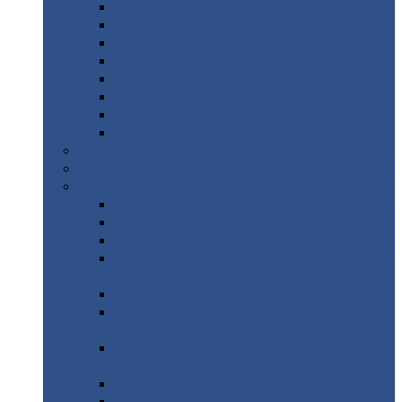
Дорожные
плиты
Каналы
непроходные
Ленточный
фундамент
Лифтовые
шахты
Перемычки
бетонные
Аэродромные
плиты
Фундаментные
блоки
Тепловые
камеры
Авиатехприемка
(РТ приемка)
Арочное
укрытие для конвейеров из профнастила
Профнастил
с нестандартной шириной
Профнастил
с нестандартной шириной С8
Профнастил
с нестандартной шириной С10
Профнастил
с нестандартной шириной СС10
Профнастил
с нестандартной шириной
МП10
Профнастил
с нестандартной шириной С15
Профнастил
с нестандартной шириной
МП18
Профнастил
с нестандартной шириной
МП20
Профнастил
с нестандартной шириной С18