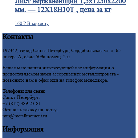
Лист
нержавеющий 1,5x1250x2200
мм. — 12Х18Н10Т , цена за кг
160
₽
В корзину
Контакты
197342, город Санкт-Петербург, Сердобольская ул, д. 65
литера А, офис 509а помещ. 2-н
Если вы не нашли интересующей вас информации о
предоставляемом нами ассортименте металлопроката -
позвоните нам в офис или на телефон менеджера.
Телефоны для связи
Санкт-Петербург:
+7 (812) 389-23-81
Оставить заявку на почту:
mm@metallmoment.ru
Информация