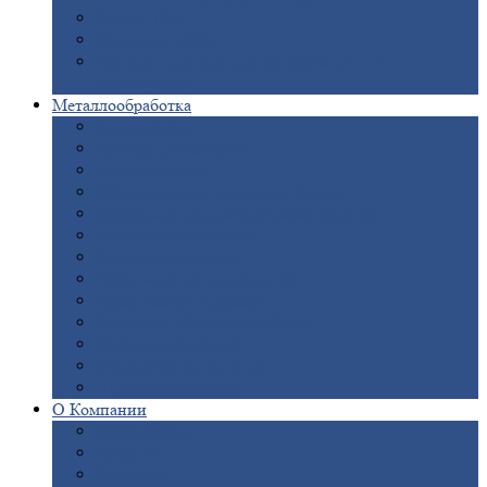
Опоры
ЛЭП
Дымовые
трубы
Закладные
детали для железобетонных
конструкций
Металлообработка
Анодировка
Горячее
цинкование
Лазерная
резка
Правка
плоского металлопроката
Продольно-поперечная
резка рулонов
Порошковая
покраска
Размотка
арматуры
Рубка
металла гильотиной
Резка
газом и плазмой
Сварочно-сборочные
работы
Токарная
обработка
Фрезерование
металла
Шлифовка
металла
О
Компании
Сертификаты
Новости
Вакансии