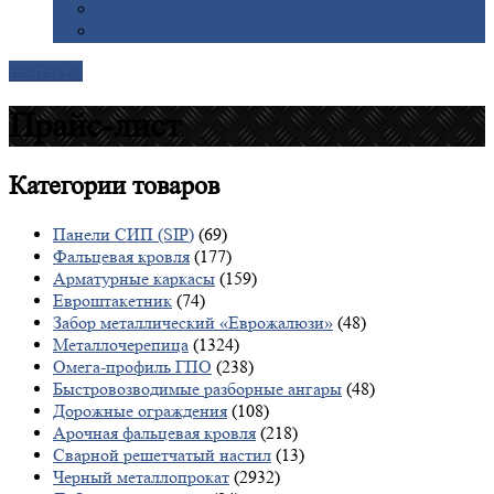
Галерея
Доставка
Контакты
Прайс-лист
Категории
товаров
Панели СИП (SIP)
(69)
Фальцевая кровля
(177)
Арматурные каркасы
(159)
Евроштакетник
(74)
Забор металлический «Еврожалюзи»
(48)
Металлочерепица
(1324)
Омега-профиль ГПО
(238)
Быстровозводимые разборные ангары
(48)
Дорожные ограждения
(108)
Арочная фальцевая кровля
(218)
Сварной решетчатый настил
(13)
Черный металлопрокат
(2932)