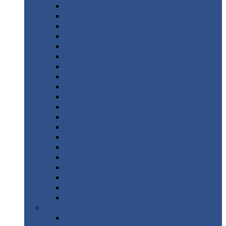
Монтеррей
Супермонтеррей
Макси
Экоррей
Монтекристо
Монтерроса
Трамонтана
Квинта
плюс
Квинта
плюс 3D
Квинта
уно
Монкатта
Классик
Классик
плюс
Ламонтерра
Ламонтерра
X
Ламонтерра
XL
Модерн
Камея
Квадро
Кредо
Доборные
элементы
Доборные
элементы с полимерным