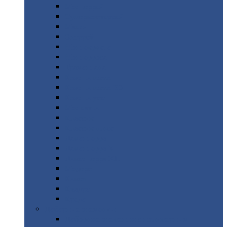
Монтеррей
Супермонтеррей
Макси
Экоррей
Монтекристо
Монтерроса
Трамонтана
Квинта
плюс
Квинта
плюс 3D
Квинта
уно
Монкатта
Классик
Классик
плюс
Ламонтерра
Ламонтерра
X
Ламонтерра
XL
Модерн
Камея
Квадро
Кредо
Доборные
элементы
Доборные
элементы с полимерным