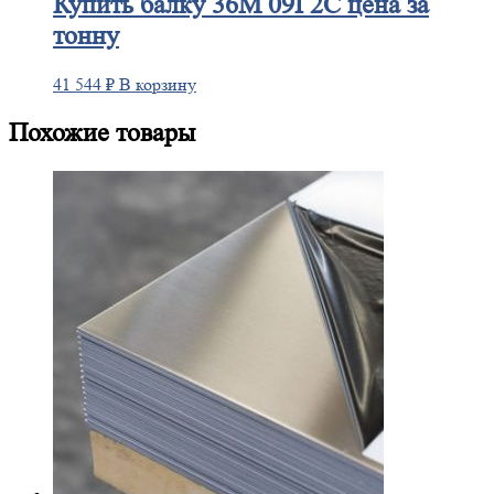
Купить
балку 36М 09Г2С цена за
тонну
41 544
₽
В корзину
Похожие товары