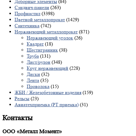
Доборные элементы
(84)
Сэндвич-панели
(263)
Профнастил
(3398)
Цветной металлопрокат
(1429)
Сантехника
(742)
Нержавеющий металлопрокат
(871)
Нержавеющий уголок
(26)
Квадрат
(18)
Шестигранник
(38)
Труба
(131)
Лист/рулон
(348)
Круг нержавеющий
(228)
Диски
(32)
Лента
(35)
Проволока
(15)
ЖБИ / Железобетонные изделия
(159)
Рельсы
(23)
Авиатехприемка (РТ приемка)
(31)
Контакты
ООО «Металл Момент»