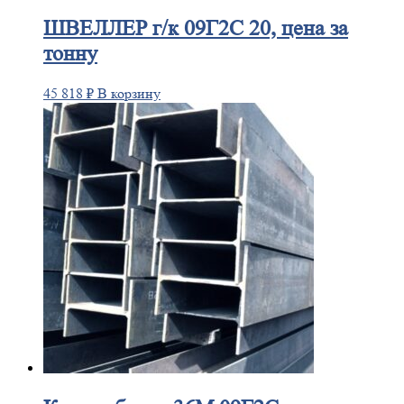
ШВЕЛЛЕР
г/к 09Г2С 20, цена за
тонну
45 818
₽
В корзину