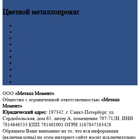
Цветной
металлопрокат
Алюминий
Бронза
Вольфрам
Латунь
Медь
Никель
Олово
Свинец
Титан
Цинк
ООО
«Металл Момент»
Общество с ограниченной ответственностью
«Металл
Момент»
Юридический адрес:
197342, г. Санкт-Петербург, ул.
Сердобольская, дом 65, литер А, помещение 707-712Н, ИНН
7814646533 КПП 781401001 ОГРН 1167847163428
Обращаем Ваше внимание на то, что вся информация
(включая цены) на этом интернет-сайте носит исключительно