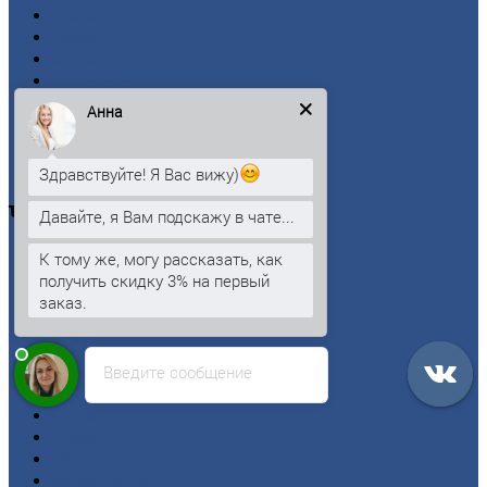
О
Компании
Заводы
Контакты
Прайс-лист
Новости
Анна
Личный
кабинет
Оформление
заказа
Оплата
Здравствуйте! Я Вас вижу)
Черный
металлопрокат
Давайте, я Вам подскажу в чате...
К тому же, могу рассказать, как
Арматура
получить скидку 3% на первый
Двутавровая
балка (двутавр)
заказ.
Квадрат
Круг
стальной
Лист
Введите сообщение
Проволока
Рельсы
Сетка
Труба
Шестигранник
Калькулятор