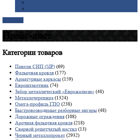
Галерея
Доставка
Контакты
Прайс-лист
Категории
товаров
Панели СИП (SIP)
(69)
Фальцевая кровля
(177)
Арматурные каркасы
(159)
Евроштакетник
(74)
Забор металлический «Еврожалюзи»
(48)
Металлочерепица
(1324)
Омега-профиль ГПО
(238)
Быстровозводимые разборные ангары
(48)
Дорожные ограждения
(108)
Арочная фальцевая кровля
(218)
Сварной решетчатый настил
(13)
Черный металлопрокат
(2932)