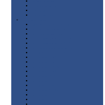
Труба
стальная
Уголок
стальной
Швеллер
Шестигранник
Листовой
прокат
Просечно-вытяжной
лист / ПВЛ
Лист
холоднокатаный
Лист
оцинкованный
Лист
горячекатаный Ст09Г2С
Лист
горячекатаный Ст3
Лист
рифленый: чечевицы
Лист
сталь 10Г2ФБЮ
Лист
сталь 10ХСНД
Лист
сталь 10ХСНД-12
Лист
сталь 12Х1МФ
Лист
сталь 12ХМ
Лист
сталь 16ГС
Лист
сталь 20
Лист
сталь 20К
Лист
сталь 20ЮЧ
Лист
сталь 20Х
Лист
сталь 22К
Лист
сталь 45