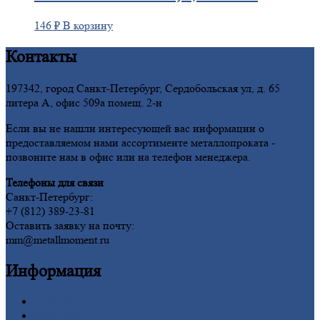
146
₽
В корзину
Контакты
197342, город Санкт-Петербург, Сердобольская ул, д. 65
литера А, офис 509а помещ. 2-н
Если вы не нашли интересующей вас информации о
предоставляемом нами ассортименте металлопроката -
позвоните нам в офис или на телефон менеджера.
Телефоны для связи
Санкт-Петербург:
+7 (812) 389-23-81
Оставить заявку на почту:
mm@metallmoment.ru
Информация
Главная
Вакансии