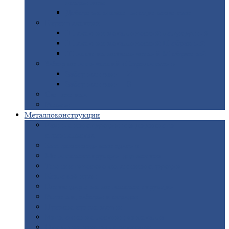
покрытием
Доборные
элементы оцинкованные
Евроштакетник
Штакетник
металлический полукруглый
Штакетник
металлический П-образный
Штакетник
металлический М-образный
Забор
металлический «Еврожалюзи»
Забор
жалюзи — Z
Забор
жалюзи — S
Сантехника
Рельсы
Металлоконструкции
Рамные
конструкции для дорожного
строительства
Быстровозводимые
здания
Металлоконструкции
для мостов
Технологические
металлоконструкции
Козловой
кран
Нестандартные
металлоконструкции
Решетки,
заборы и ограды
Прожекторные
мачты
Изготовление
лестниц из металла
Открытые
крановые эстакады