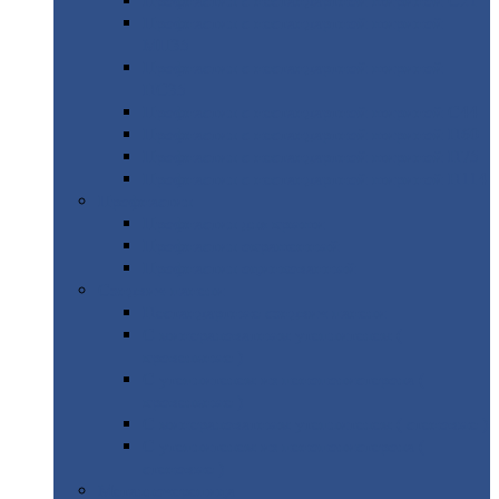
Профнастил
с нестандартной шириной С21
Профнастил
с нестандартной шириной
МП35
Профнастил
с нестандартной шириной
НС35
Профнастил
с нестандартной шириной С44
Профнастил
с нестандартной шириной Н60
Профнастил
с нестандартной шириной Н75
Профнастил
с нестандартной шириной Н114
Профнастил
Профнастил
для крыши
Профнастил
окрашенный
Профнастил
оцинкованный
Сэндвич-панели
Нестандартные
сэндвич панели
С
минераловатным утеплителем (
кровельные )
С
утеплителем из пенополистерола (
кровельные )
С
минераловатным утеплителем ( стеновые )
С
утеплителем из пенополистерола (
стеновые )
Металлочерепица