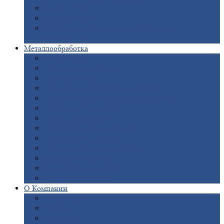
Опоры
ЛЭП
Дымовые
трубы
Закладные
детали для железобетонных
конструкций
Металлообработка
Анодировка
Горячее
цинкование
Лазерная
резка
Правка
плоского металлопроката
Продольно-поперечная
резка рулонов
Порошковая
покраска
Размотка
арматуры
Рубка
металла гильотиной
Резка
газом и плазмой
Сварочно-сборочные
работы
Токарная
обработка
Фрезерование
металла
Шлифовка
металла
О
Компании
Сертификаты
Новости
Вакансии