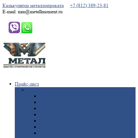
Калькулятор металлопроката
+7 (812) 389-23-81
E-mail: mm@metallmoment.ru
Прайс-лист
Черный
металлопрокат
Арматура
Двутавровая
балка (двутавр)
Квадрат
Круг
стальной
Полоса
стальная
Проволока
Сетка