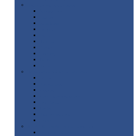
Цветной
металлопрокат
Алюминий
Бронза
Вольфрам
Латунь
Медь
Никель
Олово
Свинец
Титан
Цинк
Нержавеющий
металлопрокат
Лента
Проволока
Квадрат
Круг
нержавеющий
Лист/рулон
Труба
Шестигранник
Диски
ЖБИ
/ Железобетонные изделия
Бордюрный
камень