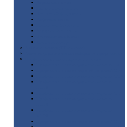
Дорожные
плиты
Каналы
непроходные
Ленточный
фундамент
Лифтовые
шахты
Перемычки
бетонные
Аэродромные
плиты
Фундаментные
блоки
Тепловые
камеры
Авиатехприемка
(РТ приемка)
Арочное
укрытие для конвейеров из профнастила
Профнастил
с нестандартной шириной
Профнастил
с нестандартной шириной С8
Профнастил
с нестандартной шириной С10
Профнастил
с нестандартной шириной СС10
Профнастил
с нестандартной шириной
МП10
Профнастил
с нестандартной шириной С15
Профнастил
с нестандартной шириной
МП18
Профнастил
с нестандартной шириной
МП20
Профнастил
с нестандартной шириной С18