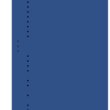
Дорожные
плиты
Каналы
непроходные
Ленточный
фундамент
Лифтовые
шахты
Перемычки
бетонные
Аэродромные
плиты
Фундаментные
блоки
Тепловые
камеры
Авиатехприемка
(РТ приемка)
Арочное
укрытие для конвейеров из профнастила
Профнастил
с нестандартной шириной
Профнастил
с нестандартной шириной С8
Профнастил
с нестандартной шириной С10
Профнастил
с нестандартной шириной СС10
Профнастил
с нестандартной шириной
МП10
Профнастил
с нестандартной шириной С15
Профнастил
с нестандартной шириной
МП18
Профнастил
с нестандартной шириной
МП20
Профнастил
с нестандартной шириной С18