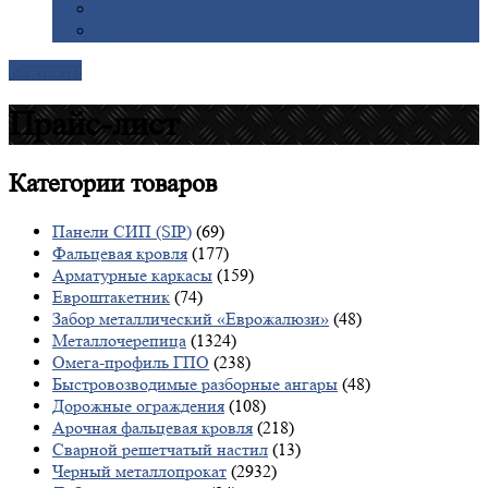
Галерея
Доставка
Контакты
Прайс-лист
Категории
товаров
Панели СИП (SIP)
(69)
Фальцевая кровля
(177)
Арматурные каркасы
(159)
Евроштакетник
(74)
Забор металлический «Еврожалюзи»
(48)
Металлочерепица
(1324)
Омега-профиль ГПО
(238)
Быстровозводимые разборные ангары
(48)
Дорожные ограждения
(108)
Арочная фальцевая кровля
(218)
Сварной решетчатый настил
(13)
Черный металлопрокат
(2932)