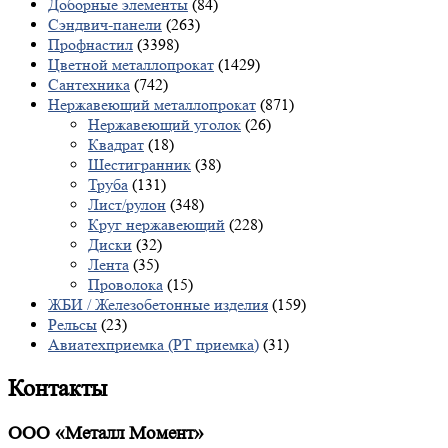
Доборные элементы
(84)
Сэндвич-панели
(263)
Профнастил
(3398)
Цветной металлопрокат
(1429)
Сантехника
(742)
Нержавеющий металлопрокат
(871)
Нержавеющий уголок
(26)
Квадрат
(18)
Шестигранник
(38)
Труба
(131)
Лист/рулон
(348)
Круг нержавеющий
(228)
Диски
(32)
Лента
(35)
Проволока
(15)
ЖБИ / Железобетонные изделия
(159)
Рельсы
(23)
Авиатехприемка (РТ приемка)
(31)
Контакты
ООО «Металл Момент»