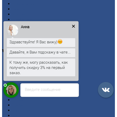
О
Компании
Заводы
Контакты
Прайс-лист
Новости
Анна
Личный
кабинет
Оформление
заказа
Оплата
Здравствуйте! Я Вас вижу)
Черный
металлопрокат
Давайте, я Вам подскажу в чате...
К тому же, могу рассказать, как
Арматура
получить скидку 3% на первый
Двутавровая
балка (двутавр)
заказ.
Квадрат
Круг
стальной
Лист
Введите сообщение
Проволока
Рельсы
Сетка
Труба
Шестигранник
Калькулятор