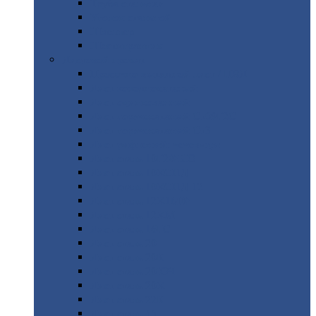
Труба
стальная
Уголок
стальной
Швеллер
Шестигранник
Листовой
прокат
Просечно-вытяжной
лист / ПВЛ
Лист
холоднокатаный
Лист
оцинкованный
Лист
горячекатаный Ст09Г2С
Лист
горячекатаный Ст3
Лист
рифленый: чечевицы
Лист
сталь 10Г2ФБЮ
Лист
сталь 10ХСНД
Лист
сталь 10ХСНД-12
Лист
сталь 12Х1МФ
Лист
сталь 12ХМ
Лист
сталь 16ГС
Лист
сталь 20
Лист
сталь 20К
Лист
сталь 20ЮЧ
Лист
сталь 20Х
Лист
сталь 22К
Лист
сталь 45