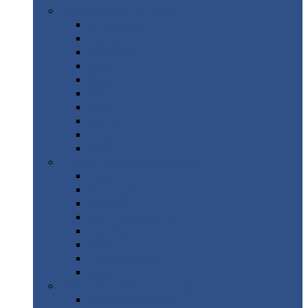
Цветной
металлопрокат
Алюминий
Бронза
Вольфрам
Латунь
Медь
Никель
Олово
Свинец
Титан
Цинк
Нержавеющий
металлопрокат
Лента
Проволока
Квадрат
Круг
нержавеющий
Лист/рулон
Труба
Шестигранник
Диски
ЖБИ
/ Железобетонные изделия
Бордюрный
камень