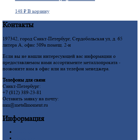
148
₽
В корзину
Контакты
197342, город Санкт-Петербург, Сердобольская ул, д. 65
литера А, офис 509а помещ. 2-н
Если вы не нашли интересующей вас информации о
предоставляемом нами ассортименте металлопроката -
позвоните нам в офис или на телефон менеджера.
Телефоны для связи
Санкт-Петербург:
+7 (812) 389-23-81
Оставить заявку на почту:
mm@metallmoment.ru
Информация
Главная
Вакансии