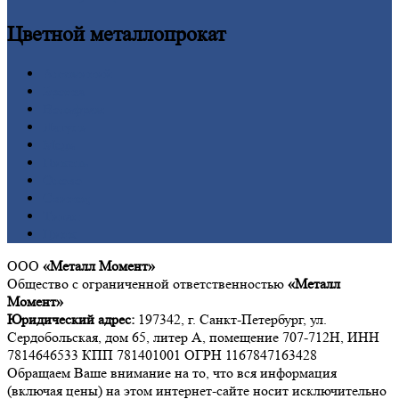
Цветной
металлопрокат
Алюминий
Бронза
Вольфрам
Латунь
Медь
Никель
Олово
Свинец
Титан
Цинк
ООО
«Металл Момент»
Общество с ограниченной ответственностью
«Металл
Момент»
Юридический адрес:
197342, г. Санкт-Петербург, ул.
Сердобольская, дом 65, литер А, помещение 707-712Н, ИНН
7814646533 КПП 781401001 ОГРН 1167847163428
Обращаем Ваше внимание на то, что вся информация
(включая цены) на этом интернет-сайте носит исключительно