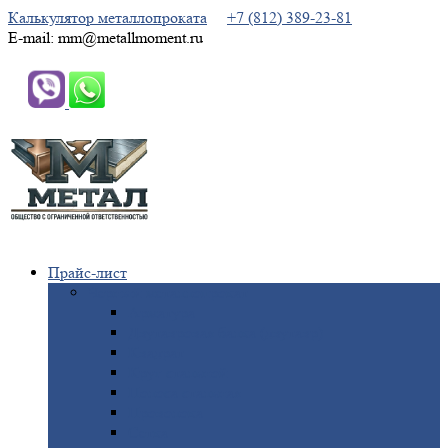
Калькулятор металлопроката
+7 (812) 389-23-81
E-mail: mm@metallmoment.ru
Прайс-лист
Черный
металлопрокат
Арматура
Двутавровая
балка (двутавр)
Квадрат
Круг
стальной
Полоса
стальная
Проволока
Сетка