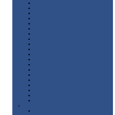
Монтеррей
Супермонтеррей
Макси
Экоррей
Монтекристо
Монтерроса
Трамонтана
Квинта
плюс
Квинта
плюс 3D
Квинта
уно
Монкатта
Классик
Классик
плюс
Ламонтерра
Ламонтерра
X
Ламонтерра
XL
Модерн
Камея
Квадро
Кредо
Доборные
элементы
Доборные
элементы с полимерным