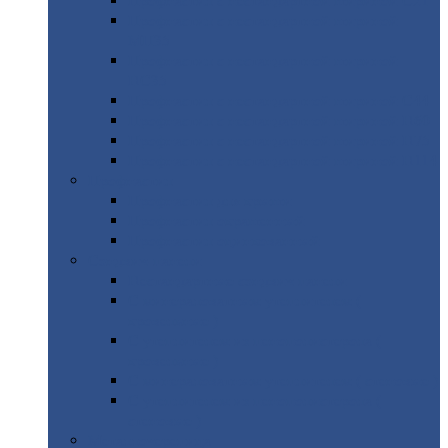
Профнастил
с нестандартной шириной С21
Профнастил
с нестандартной шириной
МП35
Профнастил
с нестандартной шириной
НС35
Профнастил
с нестандартной шириной С44
Профнастил
с нестандартной шириной Н60
Профнастил
с нестандартной шириной Н75
Профнастил
с нестандартной шириной Н114
Профнастил
Профнастил
для крыши
Профнастил
окрашенный
Профнастил
оцинкованный
Сэндвич-панели
Нестандартные
сэндвич панели
С
минераловатным утеплителем (
кровельные )
С
утеплителем из пенополистерола (
кровельные )
С
минераловатным утеплителем ( стеновые )
С
утеплителем из пенополистерола (
стеновые )
Металлочерепица