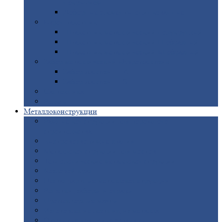
покрытием
Доборные
элементы оцинкованные
Евроштакетник
Штакетник
металлический полукруглый
Штакетник
металлический П-образный
Штакетник
металлический М-образный
Забор
металлический «Еврожалюзи»
Забор
жалюзи — Z
Забор
жалюзи — S
Сантехника
Рельсы
Металлоконструкции
Рамные
конструкции для дорожного
строительства
Быстровозводимые
здания
Металлоконструкции
для мостов
Технологические
металлоконструкции
Козловой
кран
Нестандартные
металлоконструкции
Решетки,
заборы и ограды
Прожекторные
мачты
Изготовление
лестниц из металла
Открытые
крановые эстакады