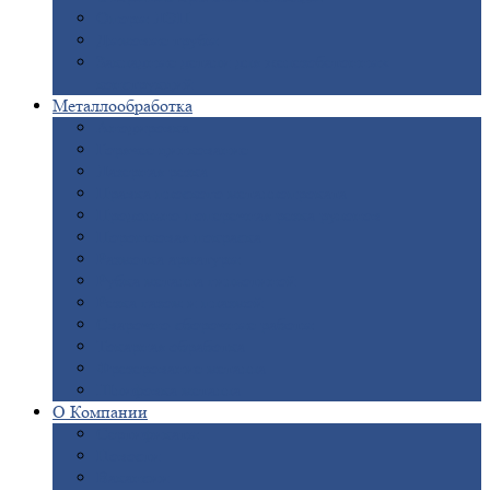
Опоры
ЛЭП
Дымовые
трубы
Закладные
детали для железобетонных
конструкций
Металлообработка
Анодировка
Горячее
цинкование
Лазерная
резка
Правка
плоского металлопроката
Продольно-поперечная
резка рулонов
Порошковая
покраска
Размотка
арматуры
Рубка
металла гильотиной
Резка
газом и плазмой
Сварочно-сборочные
работы
Токарная
обработка
Фрезерование
металла
Шлифовка
металла
О
Компании
Сертификаты
Новости
Вакансии