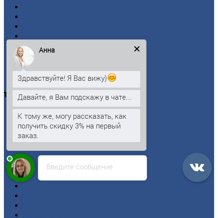
О
Компании
Заводы
Контакты
Прайс-лист
Новости
Анна
Личный
кабинет
Оформление
заказа
Оплата
Здравствуйте! Я Вас вижу)
Черный
металлопрокат
Давайте, я Вам подскажу в чате...
К тому же, могу рассказать, как
Арматура
получить скидку 3% на первый
Двутавровая
балка (двутавр)
заказ.
Квадрат
Круг
стальной
Лист
Введите сообщение
Проволока
Рельсы
Сетка
Труба
Шестигранник
Калькулятор