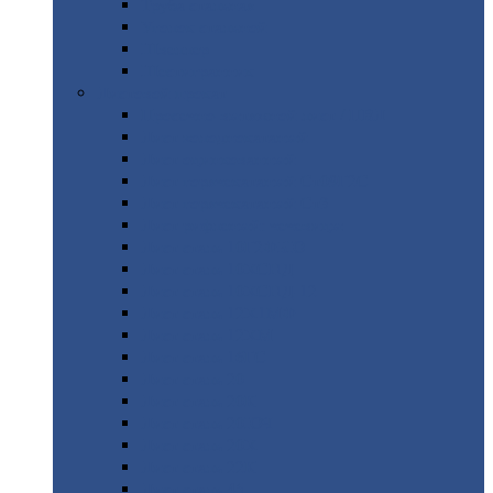
Труба
стальная
Уголок
стальной
Швеллер
Шестигранник
Листовой
прокат
Просечно-вытяжной
лист / ПВЛ
Лист
холоднокатаный
Лист
оцинкованный
Лист
горячекатаный Ст09Г2С
Лист
горячекатаный Ст3
Лист
рифленый: чечевицы
Лист
сталь 10Г2ФБЮ
Лист
сталь 10ХСНД
Лист
сталь 10ХСНД-12
Лист
сталь 12Х1МФ
Лист
сталь 12ХМ
Лист
сталь 16ГС
Лист
сталь 20
Лист
сталь 20К
Лист
сталь 20ЮЧ
Лист
сталь 20Х
Лист
сталь 22К
Лист
сталь 45