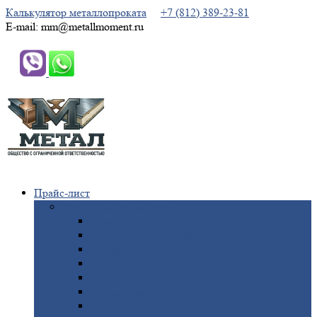
Калькулятор металлопроката
+7 (812) 389-23-81
E-mail: mm@metallmoment.ru
Прайс-лист
Черный
металлопрокат
Арматура
Двутавровая
балка (двутавр)
Квадрат
Круг
стальной
Полоса
стальная
Проволока
Сетка