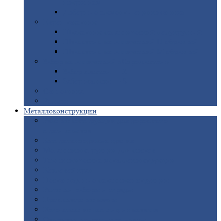
покрытием
Доборные
элементы оцинкованные
Евроштакетник
Штакетник
металлический полукруглый
Штакетник
металлический П-образный
Штакетник
металлический М-образный
Забор
металлический «Еврожалюзи»
Забор
жалюзи — Z
Забор
жалюзи — S
Сантехника
Рельсы
Металлоконструкции
Рамные
конструкции для дорожного
строительства
Быстровозводимые
здания
Металлоконструкции
для мостов
Технологические
металлоконструкции
Козловой
кран
Нестандартные
металлоконструкции
Решетки,
заборы и ограды
Прожекторные
мачты
Изготовление
лестниц из металла
Открытые
крановые эстакады