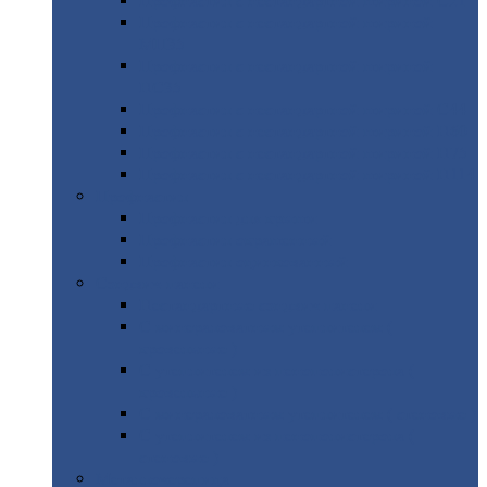
Профнастил
с нестандартной шириной С21
Профнастил
с нестандартной шириной
МП35
Профнастил
с нестандартной шириной
НС35
Профнастил
с нестандартной шириной С44
Профнастил
с нестандартной шириной Н60
Профнастил
с нестандартной шириной Н75
Профнастил
с нестандартной шириной Н114
Профнастил
Профнастил
для крыши
Профнастил
окрашенный
Профнастил
оцинкованный
Сэндвич-панели
Нестандартные
сэндвич панели
С
минераловатным утеплителем (
кровельные )
С
утеплителем из пенополистерола (
кровельные )
С
минераловатным утеплителем ( стеновые )
С
утеплителем из пенополистерола (
стеновые )
Металлочерепица