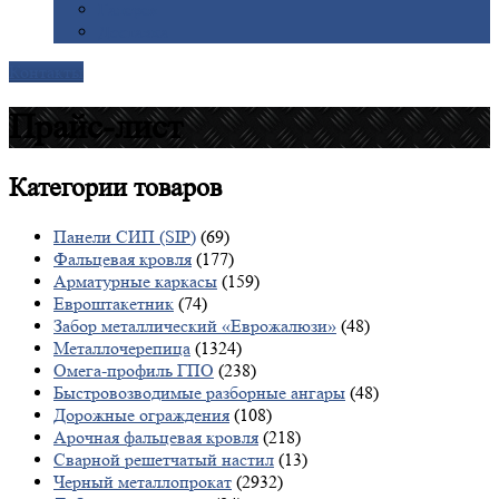
Галерея
Доставка
Контакты
Прайс-лист
Категории
товаров
Панели СИП (SIP)
(69)
Фальцевая кровля
(177)
Арматурные каркасы
(159)
Евроштакетник
(74)
Забор металлический «Еврожалюзи»
(48)
Металлочерепица
(1324)
Омега-профиль ГПО
(238)
Быстровозводимые разборные ангары
(48)
Дорожные ограждения
(108)
Арочная фальцевая кровля
(218)
Сварной решетчатый настил
(13)
Черный металлопрокат
(2932)