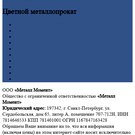
Цветной
металлопрокат
Алюминий
Бронза
Вольфрам
Латунь
Медь
Никель
Олово
Свинец
Титан
Цинк
ООО
«Металл Момент»
Общество с ограниченной ответственностью
«Металл
Момент»
Юридический адрес:
197342, г. Санкт-Петербург, ул.
Сердобольская, дом 65, литер А, помещение 707-712Н, ИНН
7814646533 КПП 781401001 ОГРН 1167847163428
Обращаем Ваше внимание на то, что вся информация
(включая цены) на этом интернет-сайте носит исключительно