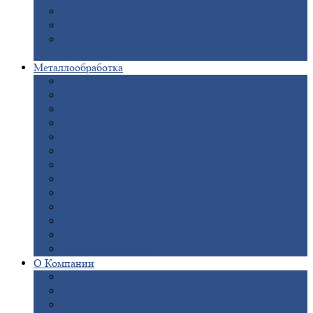
Опоры
ЛЭП
Дымовые
трубы
Закладные
детали для железобетонных
конструкций
Металлообработка
Анодировка
Горячее
цинкование
Лазерная
резка
Правка
плоского металлопроката
Продольно-поперечная
резка рулонов
Порошковая
покраска
Размотка
арматуры
Рубка
металла гильотиной
Резка
газом и плазмой
Сварочно-сборочные
работы
Токарная
обработка
Фрезерование
металла
Шлифовка
металла
О
Компании
Сертификаты
Новости
Вакансии