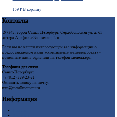
159
₽
В корзину
Контакты
197342, город Санкт-Петербург, Сердобольская ул, д. 65
литера А, офис 509а помещ. 2-н
Если вы не нашли интересующей вас информации о
предоставляемом нами ассортименте металлопроката -
позвоните нам в офис или на телефон менеджера.
Телефоны для связи
Санкт-Петербург:
+7 (812) 389-23-81
Оставить заявку на почту:
mm@metallmoment.ru
Информация
Главная
Вакансии