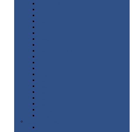
Монтеррей
Супермонтеррей
Макси
Экоррей
Монтекристо
Монтерроса
Трамонтана
Квинта
плюс
Квинта
плюс 3D
Квинта
уно
Монкатта
Классик
Классик
плюс
Ламонтерра
Ламонтерра
X
Ламонтерра
XL
Модерн
Камея
Квадро
Кредо
Доборные
элементы
Доборные
элементы с полимерным