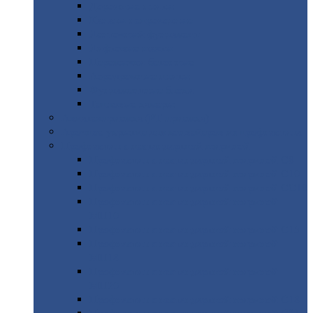
Дорожные
плиты
Каналы
непроходные
Ленточный
фундамент
Лифтовые
шахты
Перемычки
бетонные
Аэродромные
плиты
Фундаментные
блоки
Тепловые
камеры
Авиатехприемка
(РТ приемка)
Арочное
укрытие для конвейеров из профнастила
Профнастил
с нестандартной шириной
Профнастил
с нестандартной шириной С8
Профнастил
с нестандартной шириной С10
Профнастил
с нестандартной шириной СС10
Профнастил
с нестандартной шириной
МП10
Профнастил
с нестандартной шириной С15
Профнастил
с нестандартной шириной
МП18
Профнастил
с нестандартной шириной
МП20
Профнастил
с нестандартной шириной С18