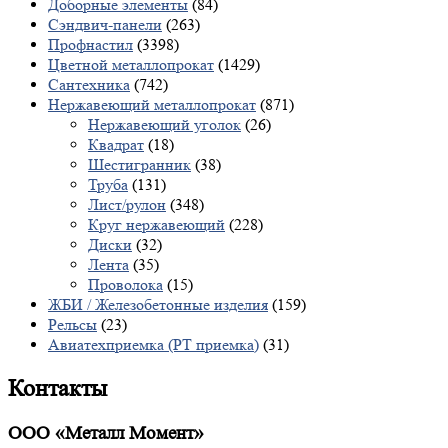
Доборные элементы
(84)
Сэндвич-панели
(263)
Профнастил
(3398)
Цветной металлопрокат
(1429)
Сантехника
(742)
Нержавеющий металлопрокат
(871)
Нержавеющий уголок
(26)
Квадрат
(18)
Шестигранник
(38)
Труба
(131)
Лист/рулон
(348)
Круг нержавеющий
(228)
Диски
(32)
Лента
(35)
Проволока
(15)
ЖБИ / Железобетонные изделия
(159)
Рельсы
(23)
Авиатехприемка (РТ приемка)
(31)
Контакты
ООО «Металл Момент»