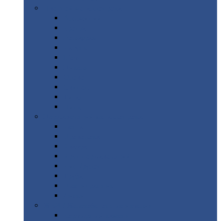
Цветной
металлопрокат
Алюминий
Бронза
Вольфрам
Латунь
Медь
Никель
Олово
Свинец
Титан
Цинк
Нержавеющий
металлопрокат
Лента
Проволока
Квадрат
Круг
нержавеющий
Лист/рулон
Труба
Шестигранник
Диски
ЖБИ
/ Железобетонные изделия
Бордюрный
камень