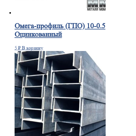
Омега-профиль
(ГПО) 10-0.5
Оцинкованный
5
₽
В корзину