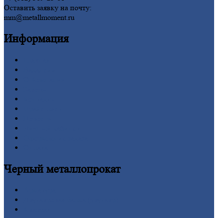
Оставить заявку на почту:
mm@metallmoment.ru
Информация
Главная
Вакансии
О
Компании
Заводы
Контакты
Прайс-лист
Новости
Личный
кабинет
Оформление
заказа
Оплата
Черный
металлопрокат
Арматура
Двутавровая
балка (двутавр)
Квадрат