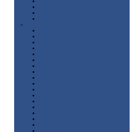
Труба
стальная
Уголок
стальной
Швеллер
Шестигранник
Листовой
прокат
Просечно-вытяжной
лист / ПВЛ
Лист
холоднокатаный
Лист
оцинкованный
Лист
горячекатаный Ст09Г2С
Лист
горячекатаный Ст3
Лист
рифленый: чечевицы
Лист
сталь 10Г2ФБЮ
Лист
сталь 10ХСНД
Лист
сталь 10ХСНД-12
Лист
сталь 12Х1МФ
Лист
сталь 12ХМ
Лист
сталь 16ГС
Лист
сталь 20
Лист
сталь 20К
Лист
сталь 20ЮЧ
Лист
сталь 20Х
Лист
сталь 22К
Лист
сталь 45