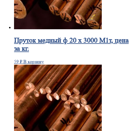
Пруток
медный ф 20 х 3000 М1т, цена
за кг.
59
₽
В корзину