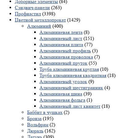
Доборные элементы
(84)
Сэндвич-панели
(263)
Профнастил
(3398)
Цветной металлопрокат
(1429)
Алюминий
(400)
Алюминиевая лента
(8)
Алюминиевый лист
(151)
Алюминиевая плита
(77)
Алюминиевый профиль
(3)
Алюминиевая проволока
(7)
Алюминиевый пруток
(55)
Труба алюминиевая круглая
(10)
Труба алюминиевая квадратная
(18)
Алюминиевый уголок
(9)
Алюминиевый шестигранник
(4)
Алюминиевая шина
(39)
Алюминиевая фольга
(1)
Алюминиевый лист квинтет
(18)
Баббит в чушках
(2)
Бронза
(195)
Вольфрам
(2)
Дюраль
(162)
Латунь
(309)