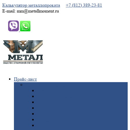
Калькулятор металлопроката
+7 (812) 389-23-81
E-mail: mm@metallmoment.ru
Прайс-лист
Черный
металлопрокат
Арматура
Двутавровая
балка (двутавр)
Квадрат
Круг
стальной
Полоса
стальная
Проволока
Сетка