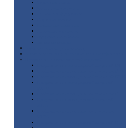
Дорожные
плиты
Каналы
непроходные
Ленточный
фундамент
Лифтовые
шахты
Перемычки
бетонные
Аэродромные
плиты
Фундаментные
блоки
Тепловые
камеры
Авиатехприемка
(РТ приемка)
Арочное
укрытие для конвейеров из профнастила
Профнастил
с нестандартной шириной
Профнастил
с нестандартной шириной С8
Профнастил
с нестандартной шириной С10
Профнастил
с нестандартной шириной СС10
Профнастил
с нестандартной шириной
МП10
Профнастил
с нестандартной шириной С15
Профнастил
с нестандартной шириной
МП18
Профнастил
с нестандартной шириной
МП20
Профнастил
с нестандартной шириной С18