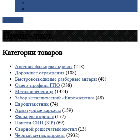
Галерея
Доставка
Контакты
Прайс-лист
Категории
товаров
Арочная фальцевая кровля
(218)
Дорожные ограждения
(108)
Быстровозводимые разборные ангары
(48)
Омега-профиль ГПО
(238)
Металлочерепица
(1324)
Забор металлический «Еврожалюзи»
(48)
Евроштакетник
(74)
Арматурные каркасы
(159)
Фальцевая кровля
(177)
Панели СИП (SIP)
(69)
Сварной решетчатый настил
(13)
Черный металлопрокат
(2932)