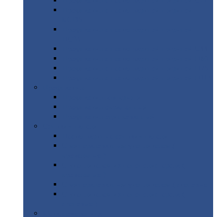
Профнастил
с нестандартной шириной С21
Профнастил
с нестандартной шириной
МП35
Профнастил
с нестандартной шириной
НС35
Профнастил
с нестандартной шириной С44
Профнастил
с нестандартной шириной Н60
Профнастил
с нестандартной шириной Н75
Профнастил
с нестандартной шириной Н114
Профнастил
Профнастил
для крыши
Профнастил
окрашенный
Профнастил
оцинкованный
Сэндвич-панели
Нестандартные
сэндвич панели
С
минераловатным утеплителем (
кровельные )
С
утеплителем из пенополистерола (
кровельные )
С
минераловатным утеплителем ( стеновые )
С
утеплителем из пенополистерола (
стеновые )
Металлочерепица