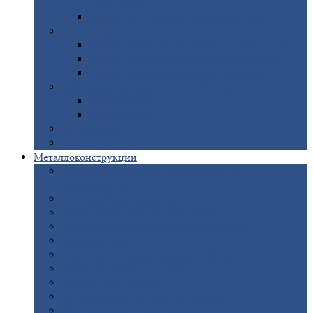
покрытием
Доборные
элементы оцинкованные
Евроштакетник
Штакетник
металлический полукруглый
Штакетник
металлический П-образный
Штакетник
металлический М-образный
Забор
металлический «Еврожалюзи»
Забор
жалюзи — Z
Забор
жалюзи — S
Сантехника
Рельсы
Металлоконструкции
Рамные
конструкции для дорожного
строительства
Быстровозводимые
здания
Металлоконструкции
для мостов
Технологические
металлоконструкции
Козловой
кран
Нестандартные
металлоконструкции
Решетки,
заборы и ограды
Прожекторные
мачты
Изготовление
лестниц из металла
Открытые
крановые эстакады