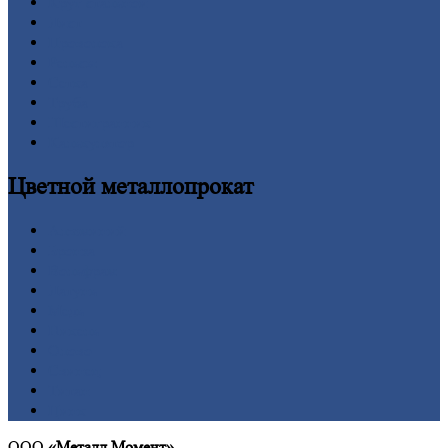
Круг
стальной
Лист
Проволока
Рельсы
Сетка
Труба
Шестигранник
Калькулятор
Цветной
металлопрокат
Алюминий
Бронза
Вольфрам
Латунь
Медь
Никель
Олово
Свинец
Титан
Цинк
ООО
«Металл Момент»