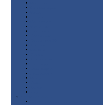
Монтеррей
Супермонтеррей
Макси
Экоррей
Монтекристо
Монтерроса
Трамонтана
Квинта
плюс
Квинта
плюс 3D
Квинта
уно
Монкатта
Классик
Классик
плюс
Ламонтерра
Ламонтерра
X
Ламонтерра
XL
Модерн
Камея
Квадро
Кредо
Доборные
элементы
Доборные
элементы с полимерным