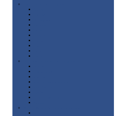
Цветной
металлопрокат
Алюминий
Бронза
Вольфрам
Латунь
Медь
Никель
Олово
Свинец
Титан
Цинк
Нержавеющий
металлопрокат
Лента
Проволока
Квадрат
Круг
нержавеющий
Лист/рулон
Труба
Шестигранник
Диски
ЖБИ
/ Железобетонные изделия
Бордюрный
камень