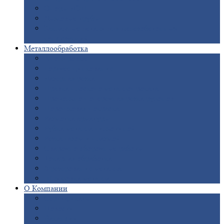
Опоры
ЛЭП
Дымовые
трубы
Закладные
детали для железобетонных
конструкций
Металлообработка
Анодировка
Горячее
цинкование
Лазерная
резка
Правка
плоского металлопроката
Продольно-поперечная
резка рулонов
Порошковая
покраска
Размотка
арматуры
Рубка
металла гильотиной
Резка
газом и плазмой
Сварочно-сборочные
работы
Токарная
обработка
Фрезерование
металла
Шлифовка
металла
О
Компании
Сертификаты
Новости
Вакансии