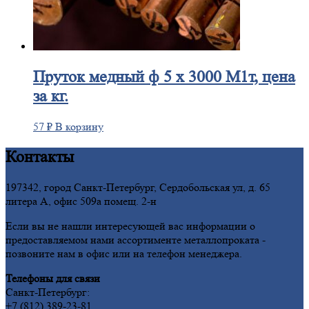
Пруток
медный ф 5 х 3000 М1т, цена
за кг.
57
₽
В корзину
Контакты
197342, город Санкт-Петербург, Сердобольская ул, д. 65
литера А, офис 509а помещ. 2-н
Если вы не нашли интересующей вас информации о
предоставляемом нами ассортименте металлопроката -
позвоните нам в офис или на телефон менеджера.
Телефоны для связи
Санкт-Петербург:
+7 (812) 389-23-81