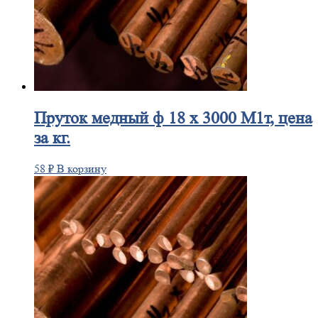
Пруток
медный ф 18 х 3000 М1т, цена
за кг.
58
₽
В корзину