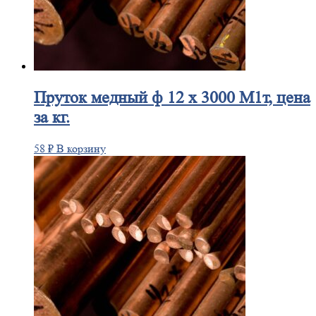
Пруток
медный ф 12 х 3000 М1т, цена
за кг.
58
₽
В корзину