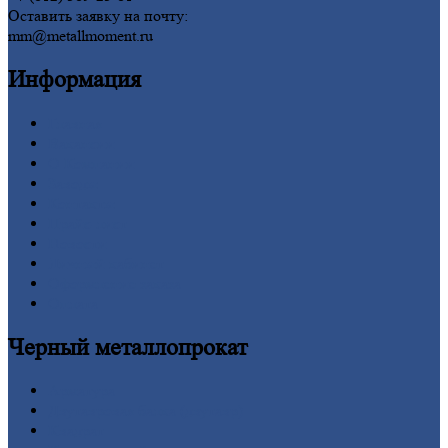
Оставить заявку на почту:
mm@metallmoment.ru
Информация
Главная
Вакансии
О
Компании
Заводы
Контакты
Прайс-лист
Новости
Личный
кабинет
Оформление
заказа
Оплата
Черный
металлопрокат
Арматура
Двутавровая
балка (двутавр)
Квадрат