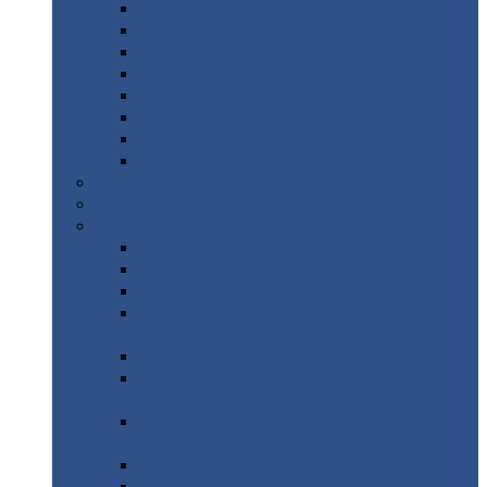
Дорожные
плиты
Каналы
непроходные
Ленточный
фундамент
Лифтовые
шахты
Перемычки
бетонные
Аэродромные
плиты
Фундаментные
блоки
Тепловые
камеры
Авиатехприемка
(РТ приемка)
Арочное
укрытие для конвейеров из профнастила
Профнастил
с нестандартной шириной
Профнастил
с нестандартной шириной С8
Профнастил
с нестандартной шириной С10
Профнастил
с нестандартной шириной СС10
Профнастил
с нестандартной шириной
МП10
Профнастил
с нестандартной шириной С15
Профнастил
с нестандартной шириной
МП18
Профнастил
с нестандартной шириной
МП20
Профнастил
с нестандартной шириной С18