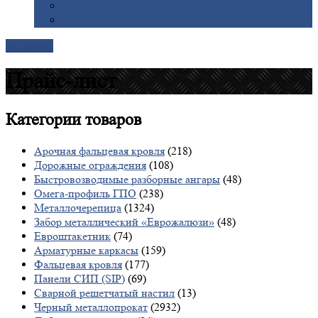
Галерея
Доставка
Контакты
Прайс-лист
Категории
товаров
Арочная фальцевая кровля
(218)
Дорожные ограждения
(108)
Быстровозводимые разборные ангары
(48)
Омега-профиль ГПО
(238)
Металлочерепица
(1324)
Забор металлический «Еврожалюзи»
(48)
Евроштакетник
(74)
Арматурные каркасы
(159)
Фальцевая кровля
(177)
Панели СИП (SIP)
(69)
Сварной решетчатый настил
(13)
Черный металлопрокат
(2932)