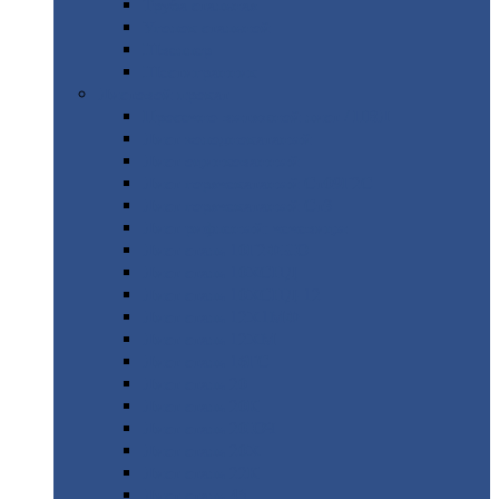
Труба
стальная
Уголок
стальной
Швеллер
Шестигранник
Листовой
прокат
Просечно-вытяжной
лист / ПВЛ
Лист
холоднокатаный
Лист
оцинкованный
Лист
горячекатаный Ст09Г2С
Лист
горячекатаный Ст3
Лист
рифленый: чечевицы
Лист
сталь 10Г2ФБЮ
Лист
сталь 10ХСНД
Лист
сталь 10ХСНД-12
Лист
сталь 12Х1МФ
Лист
сталь 12ХМ
Лист
сталь 16ГС
Лист
сталь 20
Лист
сталь 20К
Лист
сталь 20ЮЧ
Лист
сталь 20Х
Лист
сталь 22К
Лист
сталь 45