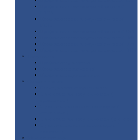
Профнастил
с нестандартной шириной С21
Профнастил
с нестандартной шириной
МП35
Профнастил
с нестандартной шириной
НС35
Профнастил
с нестандартной шириной С44
Профнастил
с нестандартной шириной Н60
Профнастил
с нестандартной шириной Н75
Профнастил
с нестандартной шириной Н114
Профнастил
Профнастил
для крыши
Профнастил
окрашенный
Профнастил
оцинкованный
Сэндвич-панели
Нестандартные
сэндвич панели
С
минераловатным утеплителем (
кровельные )
С
утеплителем из пенополистерола (
кровельные )
С
минераловатным утеплителем ( стеновые )
С
утеплителем из пенополистерола (
стеновые )
Металлочерепица