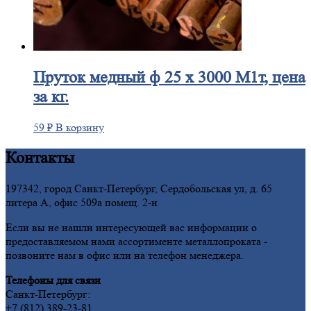
Пруток
медный ф 25 х 3000 М1т, цена
за кг.
59
₽
В корзину
Контакты
197342, город Санкт-Петербург, Сердобольская ул, д. 65
литера А, офис 509а помещ. 2-н
Если вы не нашли интересующей вас информации о
предоставляемом нами ассортименте металлопроката -
позвоните нам в офис или на телефон менеджера.
Телефоны для связи
Санкт-Петербург:
+7 (812) 389-23-81