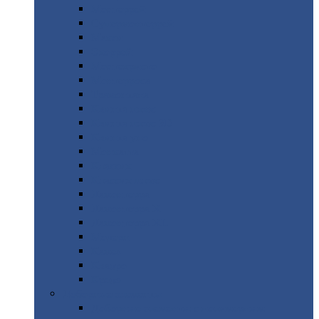
Монтеррей
Супермонтеррей
Макси
Экоррей
Монтекристо
Монтерроса
Трамонтана
Квинта
плюс
Квинта
плюс 3D
Квинта
уно
Монкатта
Классик
Классик
плюс
Ламонтерра
Ламонтерра
X
Ламонтерра
XL
Модерн
Камея
Квадро
Кредо
Доборные
элементы
Доборные
элементы с полимерным