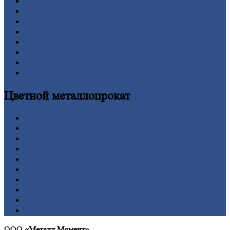
Круг
стальной
Лист
Проволока
Рельсы
Сетка
Труба
Шестигранник
Калькулятор
Цветной
металлопрокат
Алюминий
Бронза
Вольфрам
Латунь
Медь
Никель
Олово
Свинец
Титан
Цинк
ООО
«Металл Момент»