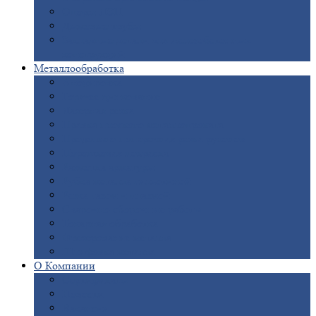
Опоры
ЛЭП
Дымовые
трубы
Закладные
детали для железобетонных
конструкций
Металлообработка
Анодировка
Горячее
цинкование
Лазерная
резка
Правка
плоского металлопроката
Продольно-поперечная
резка рулонов
Порошковая
покраска
Размотка
арматуры
Рубка
металла гильотиной
Резка
газом и плазмой
Сварочно-сборочные
работы
Токарная
обработка
Фрезерование
металла
Шлифовка
металла
О
Компании
Сертификаты
Новости
Вакансии