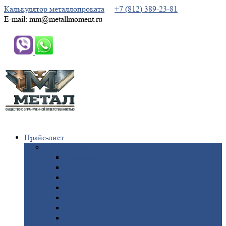
Калькулятор металлопроката
+7 (812) 389-23-81
E-mail: mm@metallmoment.ru
Прайс-лист
Черный
металлопрокат
Арматура
Двутавровая
балка (двутавр)
Квадрат
Круг
стальной
Полоса
стальная
Проволока
Сетка