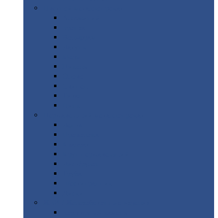
Цветной
металлопрокат
Алюминий
Бронза
Вольфрам
Латунь
Медь
Никель
Олово
Свинец
Титан
Цинк
Нержавеющий
металлопрокат
Лента
Проволока
Квадрат
Круг
нержавеющий
Лист/рулон
Труба
Шестигранник
Диски
ЖБИ
/ Железобетонные изделия
Бордюрный
камень