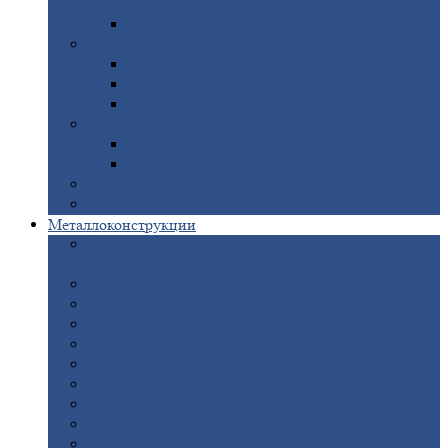
покрытием
Доборные
элементы оцинкованные
Евроштакетник
Штакетник
металлический полукруглый
Штакетник
металлический П-образный
Штакетник
металлический М-образный
Забор
металлический «Еврожалюзи»
Забор
жалюзи — Z
Забор
жалюзи — S
Сантехника
Рельсы
Металлоконструкции
Рамные
конструкции для дорожного
строительства
Быстровозводимые
здания
Металлоконструкции
для мостов
Технологические
металлоконструкции
Козловой
кран
Нестандартные
металлоконструкции
Решетки,
заборы и ограды
Прожекторные
мачты
Изготовление
лестниц из металла
Открытые
крановые эстакады