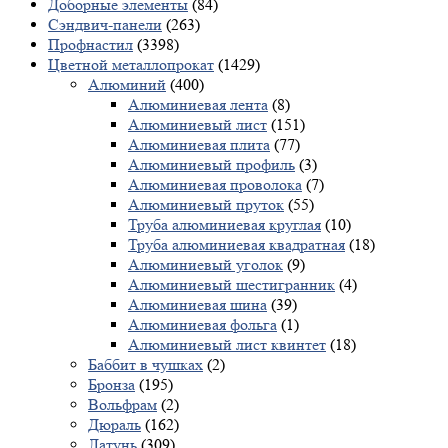
Доборные элементы
(84)
Сэндвич-панели
(263)
Профнастил
(3398)
Цветной металлопрокат
(1429)
Алюминий
(400)
Алюминиевая лента
(8)
Алюминиевый лист
(151)
Алюминиевая плита
(77)
Алюминиевый профиль
(3)
Алюминиевая проволока
(7)
Алюминиевый пруток
(55)
Труба алюминиевая круглая
(10)
Труба алюминиевая квадратная
(18)
Алюминиевый уголок
(9)
Алюминиевый шестигранник
(4)
Алюминиевая шина
(39)
Алюминиевая фольга
(1)
Алюминиевый лист квинтет
(18)
Баббит в чушках
(2)
Бронза
(195)
Вольфрам
(2)
Дюраль
(162)
Латунь
(309)